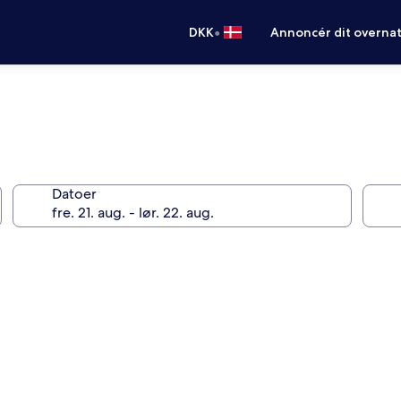
•
DKK
Annoncér dit overna
Datoer