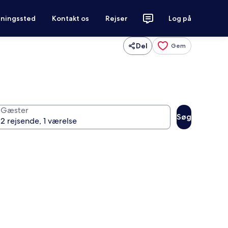
tningssted
Kontakt os
Rejser
Log på
Del
Gem
Gæster
Søg