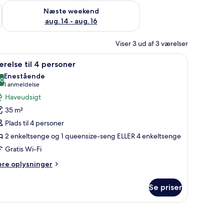
d aug. 7 - aug. 9
Tjek tilgængelighed for næste weekend aug. 14 - aug. 16
Næste weekend
aug. 14 - aug. 16
Viser 3 ud af 3 værelser
ng med puder, stol og sengeborde med lamper.
ndlæs
Værelse til 4 personer | Gratis baby-/barnesen
9
relse til 4 personer
le
Enestående
illeder
,0
10,0 ud af 10
(1
1 anmeldelse
f
anmeldelse)
Haveudsigt
ærelse
35 m²
l
Plads til 4 personer
2 enkeltsenge og 1 queensize-seng ELLER 4 enkeltsenge
ersoner
Gratis Wi-Fi
ere
ere oplysninger
lysninger
m
Se priser
relse
rsoner