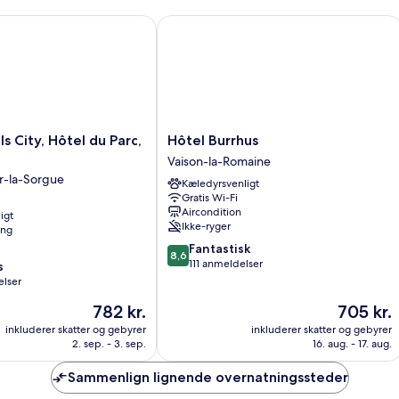
City, Hôtel du Parc, Avignon Est
Hôtel Burrhus
Hôtel
s City, Hôtel du Parc,
Hôtel Burrhus
Burrhus
Vaison-la-Romaine
Vaison-
r-la-Sorgue
Kæledyrsvenligt
la-
Gratis Wi-Fi
Romaine
Aircondition
igt
Ikke-ryger
ing
8.6
Fantastisk
8,6
ud
111 anmeldelser
s
af
elser
10,
Prisen
Prisen
782 kr.
705 kr.
Fantastisk,
er
er
111
inkluderer skatter og gebyrer
inkluderer skatter og gebyrer
782 kr.
705 kr.
anmeldelser
2. sep. - 3. sep.
16. aug. - 17. aug.
Sammenlign lignende overnatningssteder