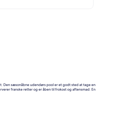
t
et. Den sæsonåbne udendørs pool er et godt sted at tage en
rverer franske retter og er åben til frokost og aftensmad. En