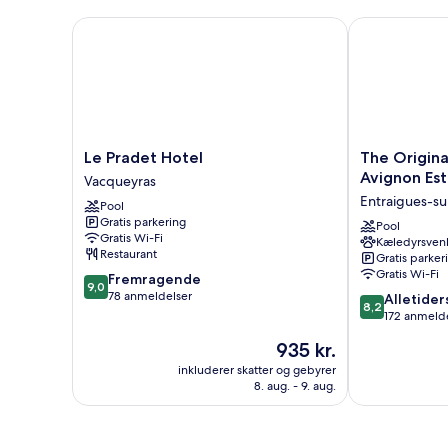
Le Pradet Hotel
The Originals 
Le
The
Le Pradet Hotel
The Original
Pradet
Originals
Avignon Est
Vacqueyras
Hotel
City,
Entraigues-su
Pool
Vacqueyras
Hôtel
Gratis parkering
du
Pool
Gratis Wi-Fi
Kæledyrsvenl
Parc,
Restaurant
Gratis parker
Avignon
Gratis Wi-Fi
9.0
Fremragende
Est
9,0
ud
78 anmeldelser
8.2
Entraigues-
Alletider
8,2
af
ud
sur-
172 anmeld
10,
af
la-
Prisen
935 kr.
Fremragende,
10,
Sorgue
er
78
Alletiders,
inkluderer skatter og gebyrer
935 kr.
anmeldelser
8. aug. - 9. aug.
172
anmeldelser