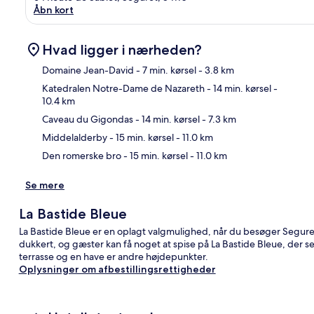
Åbn kort
Hvad ligger i nærheden?
Domaine Jean-David
- 7 min. kørsel
- 3.8 km
Katedralen Notre-Dame de Nazareth
- 14 min. kørsel
-
10.4 km
Kor
Caveau du Gigondas
- 14 min. kørsel
- 7.3 km
Middelalderby
- 15 min. kørsel
- 11.0 km
Den romerske bro
- 15 min. kørsel
- 11.0 km
Se mere
La Bastide Bleue
La Bastide Bleue er en oplagt valgmulighed, når du besøger Segur
dukkert, og gæster kan få noget at spise på La Bastide Bleue, der se
terrasse og en have er andre højdepunkter.
Oplysninger om afbestillingsrettigheder