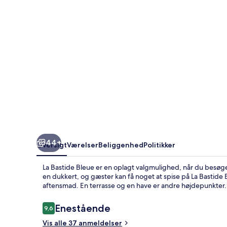
44+
Oversigt
Værelser
Beliggenhed
Politikker
La Bastide Bleue er en oplagt valgmulighed, når du besø
en dukkert, og gæster kan få noget at spise på La Bastide B
aftensmad. En terrasse og en have er andre højdepunkter.
Anmeldelser
Enestående
9,6
9,6 ud af 10.
Vis alle 37 anmeldelser