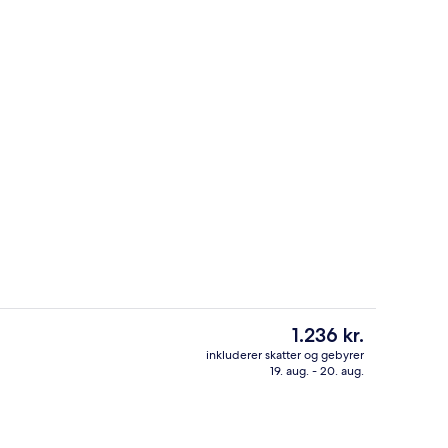
 personer | Udvendig detalje
Overnatningsstedets indgangsparti
Den
1.236 kr.
nuværende
inkluderer skatter og gebyrer
pris
19. aug. - 20. aug.
 udendørs pool, parasoller, liggestole
Værelse til 4 personer | Værelsesfacilit
er
1.236 kr.