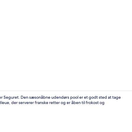
Værelse til 4
ger Seguret. Den sæsonåbne udendørs pool er et godt sted at tage
leue, der serverer franske retter og er åben til frokost og
Sæsonbestemt