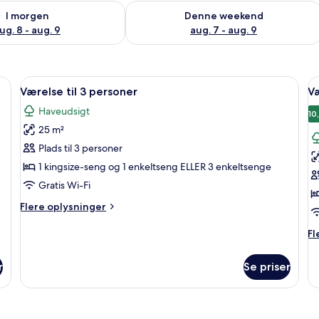
lighed for i morgen aug. 8 - aug. 9
Tjek tilgængelighed for denne weeken
I morgen
Denne weekend
ug. 8 - aug. 9
aug. 7 - aug. 9
, vask og en væg med botaniske motiver.
Indlæs
Et soveværelse med stenvæg, pejs, se
I
6
Værelse til 3 personer
Væ
alle
al
Haveudsigt
billeder
b
10
25 m²
af
a
Værelse
V
Plads til 3 personer
til
ti
1 kingsize-seng og 1 enkeltseng ELLER 3 enkeltsenge
3
4
Gratis Wi-Fi
personer
p
Flere
Flere oplysninger
oplysninger
om
Fl
Fl
Værelse
op
til
o
r
Se priser
3
Væ
personer
til
4
pe