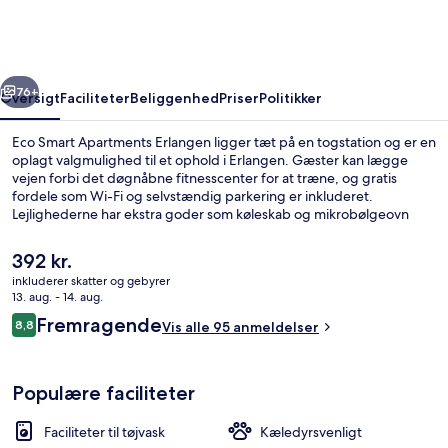
Erlangen
rige
Næste
76+
Oversigt
Faciliteter
Beliggenhed
Priser
Politikker
Eco Smart Apartments Erlangen ligger tæt på en togstation og er en
oplagt valgmulighed til et ophold i Erlangen. Gæster kan lægge
vejen forbi det døgnåbne fitnesscenter for at træne, og gratis
fordele som Wi-Fi og selvstændig parkering er inkluderet.
Lejlighederne har ekstra goder som køleskab og mikrobølgeovn
samt balkoner og kontorer.
Den
392 kr.
nuværende
inkluderer skatter og gebyrer
pris
13. aug. - 14. aug.
1 soveværelse, skrivebord, strygejern
er
Anmeldelser
Fremragende
8,8
Vis alle 95 anmeldelser
392 kr.
8,8 ud af 10.
Populære faciliteter
Faciliteter til tøjvask
Kæledyrsvenligt