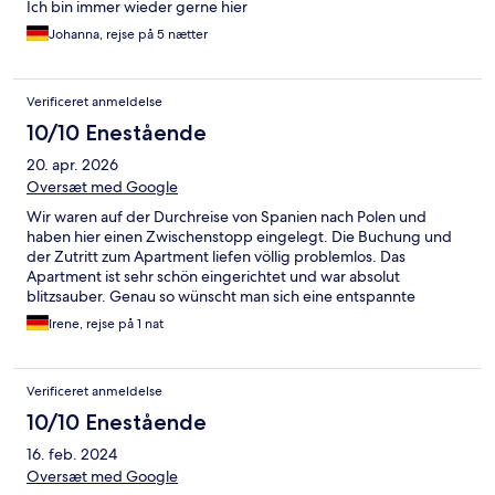
Ich bin immer wieder gerne hier
Johanna, rejse på 5 nætter
Verificeret anmeldelse
10/10 Enestående
20. apr. 2026
Oversæt med Google
Wir waren auf der Durchreise von Spanien nach Polen und
haben hier einen Zwischenstopp eingelegt. Die Buchung und
der Zutritt zum Apartment liefen völlig problemlos. Das
Apartment ist sehr schön eingerichtet und war absolut
blitzsauber. Genau so wünscht man sich eine entspannte
Übernachtung auf Reisen. Wir werden ganz sicher nicht zum
Irene, rejse på 1 nat
letzten Mal hier gewesen sein.
Verificeret anmeldelse
10/10 Enestående
16. feb. 2024
Oversæt med Google