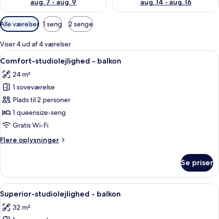
aug. 7 - aug. 9
aug. 14 - aug. 16
Tilgængelige
Alle værelser
1 seng
2 senge
filtre
for
Viser 4 ud af 4 værelser
værelser
Indlæs
Et pænt indrettet soveværelse med et 
12
Comfort-studiolejlighed - balkon
alle
24 m²
billeder
1 soveværelse
af
Comfort-
Plads til 2 personer
studiolejlighed
1 queensize-seng
-
Gratis Wi-Fi
balkon
Flere
Flere oplysninger
oplysninger
om
Se priser
Comfort-
studiolejlighed
-
Indlæs
Et moderne hotelværelse med prikket t
28
balkon
Superior-studiolejlighed - balkon
alle
32 m²
billeder