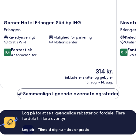
Garner
Novotel
Garner Hotel Erlangen Süd by IHG
Novote
Hotel
Erlange
Erlangen
Erlange
Erlangen
Erlange
Kæledyrsvenligt
Mulighed for parkering
Kæledy
Süd
Gratis Wi-Fi
Motionscenter
Gratis
by
IHG
8.6
8.8
Fantastisk
Fant
8,6
8,8
Erlangen
ud
ud
47 anmeldelser
826 
af
af
10,
10,
Prisen
314 kr.
Fantastisk,
Fantasti
er
47
826
inkluderer skatter og gebyrer
314 kr.
anmeldelser
anmelde
13. aug. - 14. aug.
Sammenlign lignende overnatningssteder
Log på for at se tilgængelige rabatter og fordele. Flere
fordele til flere eventyr.
Log på
Tilmeld dig nu – det er gratis