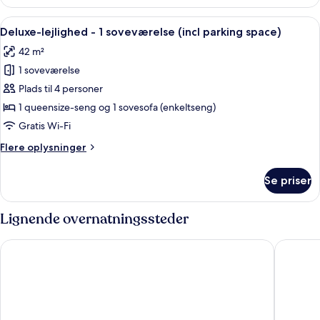
lejlighed
-
Indlæs
En moderne stue med et geometrisk væ
23
1
Deluxe-lejlighed - 1 soveværelse (incl parking space)
alle
soveværelse
42 m²
-
billeder
balkon
1 soveværelse
af
Deluxe-
Plads til 4 personer
lejlighed
1 queensize-seng og 1 sovesofa (enkeltseng)
-
Gratis Wi-Fi
1
Flere
Flere oplysninger
soveværelse
oplysninger
(incl
om
Se priser
Deluxe-
parking
lejlighed
space)
-
Lignende overnatningssteder
1
soveværelse
Garner Hotel Erlangen Süd by IHG
Novotel 
(incl
parking
space)