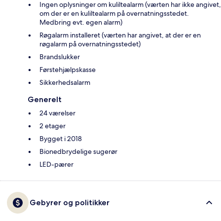
Ingen oplysninger om kuliltealarm (værten har ikke angivet,
om der er en kuliltealarm på overnatningsstedet.
Medbring evt. egen alarm)
Røgalarm installeret (værten har angivet, at der er en
røgalarm på overnatningsstedet)
Brandslukker
Førstehjælpskasse
Sikkerhedsalarm
Generelt
24 værelser
2 etager
Bygget i 2018
Bionedbrydelige sugerør
LED-pærer
Gebyrer og politikker