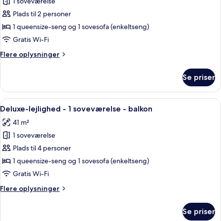
1 soveværelse
af
Superior-
Plads til 2 personer
studiolejlighed
1 queensize-seng og 1 sovesofa (enkeltseng)
-
Gratis Wi-Fi
balkon
Flere
Flere oplysninger
oplysninger
om
Se priser
Superior-
studiolejlighed
-
Indlæs
En moderne stue med et geometrisk væ
22
balkon
Deluxe-lejlighed - 1 soveværelse - balkon
alle
41 m²
billeder
1 soveværelse
af
Deluxe-
Plads til 4 personer
lejlighed
1 queensize-seng og 1 sovesofa (enkeltseng)
-
Gratis Wi-Fi
1
Flere
Flere oplysninger
soveværelse
oplysninger
-
om
Se priser
Deluxe-
balkon