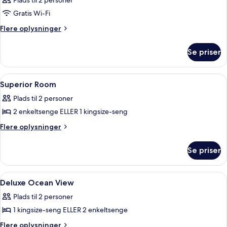
Plads til 2 personer
Gratis Wi-Fi
Flere
Flere oplysninger
oplysninger
om
Se priser
Værelse
Indlæs
Premium-sengetøj, skrivebord, mørklæ
4
Superior Room
alle
Plads til 2 personer
billeder
2 enkeltsenge ELLER 1 kingsize-seng
af
Superior
Flere
Flere oplysninger
oplysninger
Room
om
Se priser
Superior
Room
Indlæs
Premium-sengetøj, skrivebord, mørklæ
2
Deluxe Ocean View
alle
Plads til 2 personer
billeder
1 kingsize-seng ELLER 2 enkeltsenge
af
Deluxe
Flere
Flere oplysninger