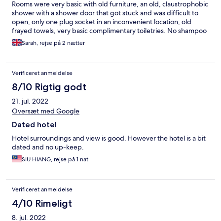
Rooms were very basic with old furniture, an old, claustrophobic
shower with a shower door that got stuck and was difficult to
open, only one plug socket in an inconvenient location, old
frayed towels, very basic complimentary toiletries. No shampoo
or conditioner. The breakfast is not good at all. Extremely limited
Sarah, rejse på 2 nætter
choice, cold food. Managed to grab some toast. It doesn’t live
up to its name as a golf resort. Air con in the rooms was ok, bed
was comfortable and the pool was lovely and clean. It was such a
Verificeret anmeldelse
shame there were only 3 old, rickety, uncomfortable sunbeds
around the pool and a few tables and chairs. If you’re happy
8/10 Rigtig godt
with basic but clean then this will be good for you.
21. jul. 2022
Oversæt med Google
Dated hotel
Hotel surroundings and view is good. However the hotel is a bit
dated and no up-keep.
SIU HIANG, rejse på 1 nat
Verificeret anmeldelse
4/10 Rimeligt
8. jul. 2022