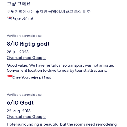
그냥 그래요
쿠닷지역에서는 좋지만 금액이.비싸고 조식 비추
Rejse på 1 nat
Verificeret anmeldelse
8/10 Rigtig godt
28. jul. 2023
Oversæt med Google
Good value. We have rental car so transport was not an issue.
Convenient location to drive to nearby tourist attractions.
Chee Yoon, rejse på 1 nat
Verificeret anmeldelse
6/10 Godt
22. aug. 2018
Oversæt med Google
Hotel surrounding is beautiful but the rooms need remodeling