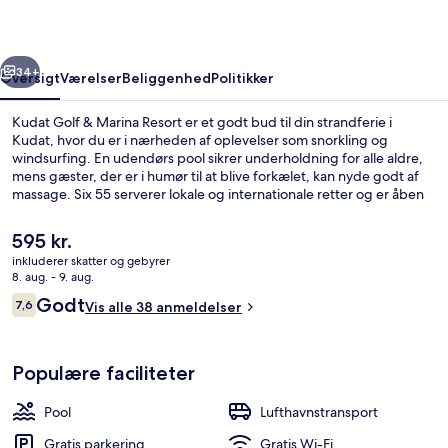
Resort
rige
Næste
34+
Oversigt
Værelser
Beliggenhed
Politikker
Kudat Golf & Marina Resort er et godt bud til din strandferie i
Kudat, hvor du er i nærheden af oplevelser som snorkling og
windsurfing. En udendørs pool sikrer underholdning for alle aldre,
mens gæster, der er i humør til at blive forkælet, kan nyde godt af
massage. Six 55 serverer lokale og internationale retter og er åben
til morgenmad, frokost og aftensmad. Gratis lufthavnstransport, en
bar/lounge og et fitnesscenter er andre højdepunkter.
Den
595 kr.
nuværende
inkluderer skatter og gebyrer
pris
8. aug. - 9. aug.
Udsigt fra overnatningsstedet
er
Anmeldelser
Godt
7,6
Vis alle 38 anmeldelser
595 kr.
7,6 ud af 10.
Populære faciliteter
Pool
Lufthavnstransport
Gratis parkering
Gratis Wi-Fi