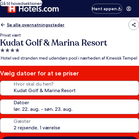
Gå til hovedsektionen
Hent appen
Se alle overnatningssteder
Privat vært
Kudat Golf & Marina Resort
4.0-
stjernet
Hotel ved stranden med udendørs pool i nærheden af Kinesisk Tempel
overnatningssted
Vælg datoer for at se priser
Hvor skal du hen?
Datoer
Gæster