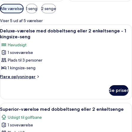
Tilgængelige
Alle værelser
1 seng
2 senge
filtre
for
Viser 5 ud af 5 værelser
værelser
Indlæs
Deluxe-værelse med dobbeltseng eller 
5
Deluxe-værelse med dobbeltseng eller 2 enkeltsenge - 1
alle
kingsize-seng
billeder
Havudsigt
af
1 soveværelse
Deluxe-
Plads til 3 personer
værelse
med
1 kingsize-seng
dobbeltseng
Flere
Flere oplysninger
eller
oplysninger
om
2
Se priser
Deluxe-
enkeltsenge
værelse
-
med
Indlæs
Premium-sengetøj, skrivebord, mørklæ
3
1
dobbeltseng
Superior-værelse med dobbeltseng eller 2 enkeltsenge
alle
eller
kingsize-
Udsigt til golfbane
2
billeder
seng
enkeltsenge
1 soveværelse
af
-