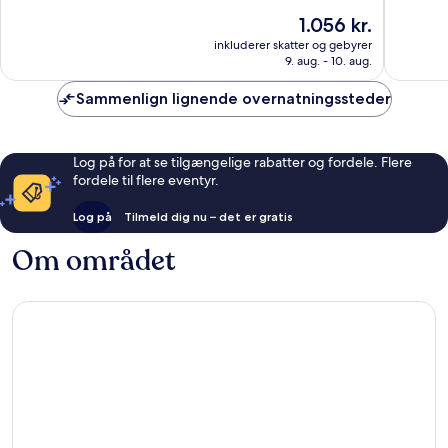
Mantana
10,
10,
Prisen
1.056 kr.
Besar
Enestående,
Alletider
er
10
18
inkluderer skatter og gebyrer
1.056 kr.
anmeldelser
anmelde
9. aug. - 10. aug.
Sammenlign lignende overnatningssteder
Log på for at se tilgængelige rabatter og fordele. Flere
fordele til flere eventyr.
Log på
Tilmeld dig nu – det er gratis
Om området