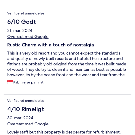
Verificeret anmeldelse
6/10 Godt
31. mar. 2024
Oversæt med Google
Rustic Charm with a touch of nostalgia
This is a very old resort and you cannot expect the standards
and quality of newly built resorts and hotels.The structure and
fittings are probably old original from the time it was built made
of wood. They do try to clean it and maintain as best as possible
however, its by the ocean front and the wear and tear from the
sea breeze is inevitable. It has a rustic charm to it and it will grow
Kabi, rejse på 1 nat
on you if you keep an open mind. A great place to watch the
sunrise as it is situated in the eastern part of sabah. There's a
golf course there too but we didn't get a chance to play. The
Verificeret anmeldelse
mornings are beautiful.
4/10 Rimeligt
30. mar. 2024
Oversæt med Google
Lovely staff but this property is desperate for refurbishment.