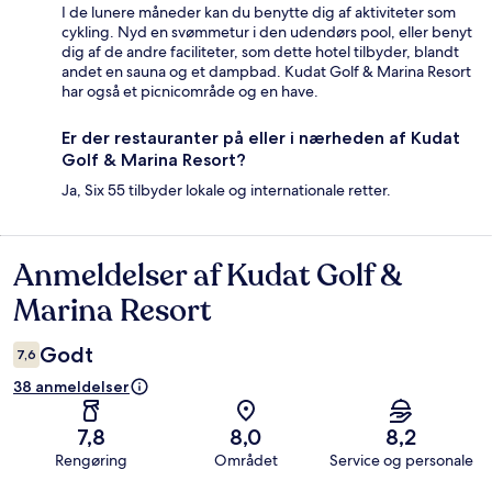
I de lunere måneder kan du benytte dig af aktiviteter som
cykling. Nyd en svømmetur i den udendørs pool, eller benyt
dig af de andre faciliteter, som dette hotel tilbyder, blandt
andet en sauna og et dampbad. Kudat Golf & Marina Resort
har også et picnicområde og en have.
Er der restauranter på eller i nærheden af Kudat
Golf & Marina Resort?
Ja, Six 55 tilbyder lokale og internationale retter.
Anmeldelser af Kudat Golf &
Anmeldelser
Marina Resort
Godt
7,6
38 anmeldelser
7,8
8,0
8,2
Rengøring
Området
Service og personale