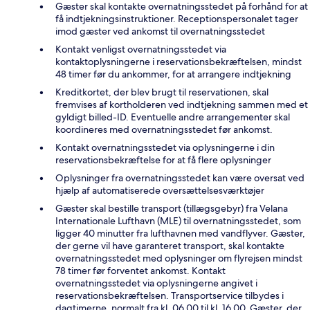
Gæster skal kontakte overnatningsstedet på forhånd for at
få indtjekningsinstruktioner. Receptionspersonalet tager
imod gæster ved ankomst til overnatningsstedet
Kontakt venligst overnatningsstedet via
kontaktoplysningerne i reservationsbekræftelsen, mindst
48 timer før du ankommer, for at arrangere indtjekning
Kreditkortet, der blev brugt til reservationen, skal
fremvises af kortholderen ved indtjekning sammen med et
gyldigt billed-ID. Eventuelle andre arrangementer skal
koordineres med overnatningsstedet før ankomst.
Kontakt overnatningsstedet via oplysningerne i din
reservationsbekræftelse for at få flere oplysninger
Oplysninger fra overnatningsstedet kan være oversat ved
hjælp af automatiserede oversættelsesværktøjer
Gæster skal bestille transport (tillægsgebyr) fra Velana
Internationale Lufthavn (MLE) til overnatningsstedet, som
ligger 40 minutter fra lufthavnen med vandflyver. Gæster,
der gerne vil have garanteret transport, skal kontakte
overnatningsstedet med oplysninger om flyrejsen mindst
78 timer før forventet ankomst. Kontakt
overnatningsstedet via oplysningerne angivet i
reservationsbekræftelsen. Transportservice tilbydes i
dagtimerne, normalt fra kl. 06.00 til kl. 16.00. Gæster, der