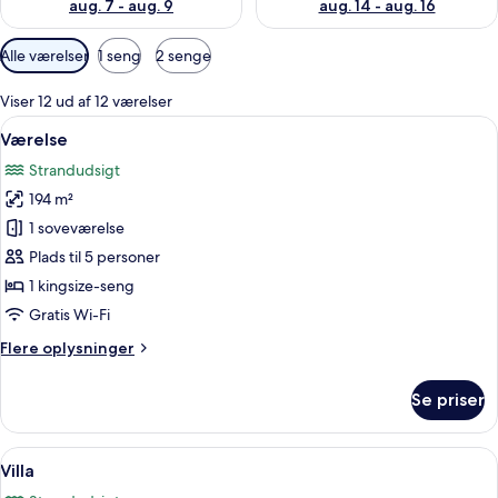
aug. 7 - aug. 9
aug. 14 - aug. 16
Tilgængelige
Alle værelser
1 seng
2 senge
filtre
for
Viser 12 ud af 12 værelser
værelser
Indlæs
Et rummeligt soveværelse med en stor 
5
Værelse
alle
Strandudsigt
billeder
194 m²
af
Værelse
1 soveværelse
Plads til 5 personer
1 kingsize-seng
Gratis Wi-Fi
Flere
Flere oplysninger
oplysninger
om
Se priser
Værelse
Indlæs
Et poolområde med liggestole og en o
11
Villa
alle