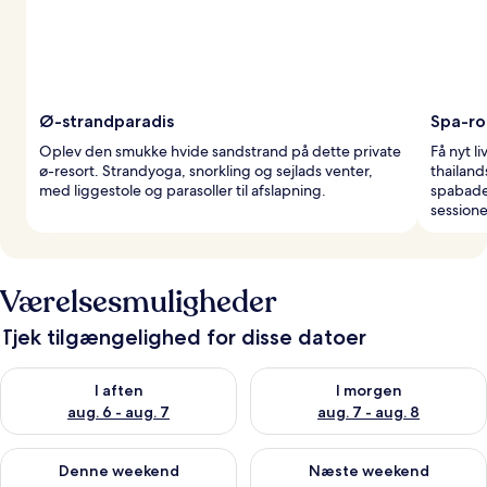
Ø-strandparadis
Spa-ro
Oplev den smukke hvide sandstrand på dette private
Få nyt l
ø-resort. Strandyoga, snorkling og sejlads venter,
thailand
med liggestole og parasoller til afslapning.
spabade
sessione
Værelsesmuligheder
Tjek tilgængelighed for disse datoer
Tjek tilgængelighed for i aften aug. 6 - aug. 7
Tjek tilgængelighed for i morg
I aften
I morgen
aug. 6 - aug. 7
aug. 7 - aug. 8
Tjek tilgængelighed for denne weekend aug. 7 - aug. 9
Tjek tilgængelighed for næste
Denne weekend
Næste weekend