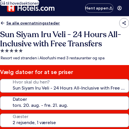
Gå til hovedsektionen
Hent appen
Se alle overnatningssteder
Sun Siyam Iru Veli - 24 Hours All-
Inclusive with Free Transfers
5.0-
stjernet
Resort ved stranden i Aloofushi med 3 restauranter og spa
overnatningssted
Vælg datoer for at se priser
Hvor skal du hen?
Datoer
Gæster