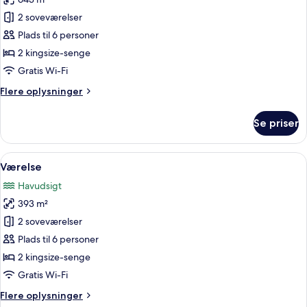
af
Værelse
2 soveværelser
Plads til 6 personer
2 kingsize-senge
Gratis Wi-Fi
Flere
Flere oplysninger
oplysninger
om
Se priser
Værelse
Indlæs
Over vandet bungalows med stråtækte t
6
Værelse
alle
Havudsigt
billeder
393 m²
af
Værelse
2 soveværelser
Plads til 6 personer
2 kingsize-senge
Gratis Wi-Fi
Flere
Flere oplysninger
oplysninger