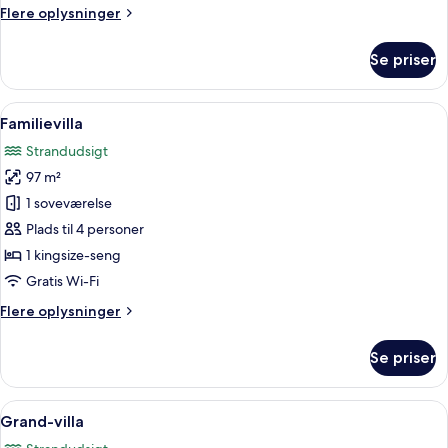
Flere
Flere oplysninger
oplysninger
om
Se priser
Villa
Indlæs
Et hotelværelse med seng, skrivebord,
9
Familievilla
alle
Strandudsigt
billeder
97 m²
af
Familievilla
1 soveværelse
Plads til 4 personer
1 kingsize-seng
Gratis Wi-Fi
Flere
Flere oplysninger
oplysninger
om
Se priser
Familievilla
Indlæs
Et moderne udendørs badeværelse med 
6
Grand-villa
alle