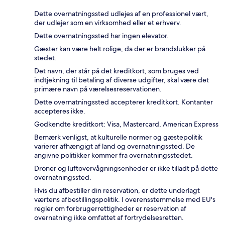
Dette overnatningssted udlejes af en professionel vært,
der udlejer som en virksomhed eller et erhverv.
Dette overnatningssted har ingen elevator.
Gæster kan være helt rolige, da der er brandslukker på
stedet.
Det navn, der står på det kreditkort, som bruges ved
indtjekning til betaling af diverse udgifter, skal være det
primære navn på værelsesreservationen.
Dette overnatningssted accepterer kreditkort. Kontanter
accepteres ikke.
Godkendte kreditkort: Visa, Mastercard, American Express
Bemærk venligst, at kulturelle normer og gæstepolitik
varierer afhængigt af land og overnatningssted. De
angivne politikker kommer fra overnatningsstedet.
Droner og luftovervågningsenheder er ikke tilladt på dette
overnatningssted.
Hvis du afbestiller din reservation, er dette underlagt
værtens afbestillingspolitik. I overensstemmelse med EU's
regler om forbrugerrettigheder er reservation af
overnatning ikke omfattet af fortrydelsesretten.