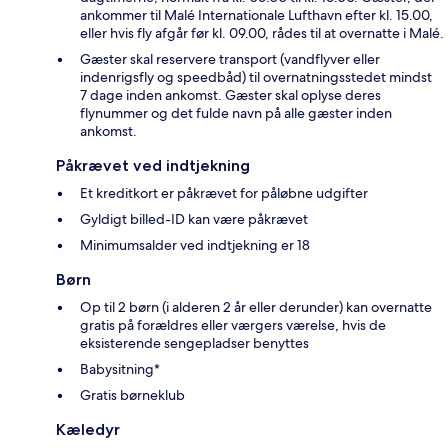
ankommer til Malé Internationale Lufthavn efter kl. 15.00,
eller hvis fly afgår før kl. 09.00, rådes til at overnatte i Malé.
Gæster skal reservere transport (vandflyver eller
indenrigsfly og speedbåd) til overnatningsstedet mindst
7 dage inden ankomst. Gæster skal oplyse deres
flynummer og det fulde navn på alle gæster inden
ankomst.
Påkrævet ved indtjekning
Et kreditkort er påkrævet for påløbne udgifter
Gyldigt billed-ID kan være påkrævet
Minimumsalder ved indtjekning er 18
Børn
Op til 2 børn (i alderen 2 år eller derunder) kan overnatte
gratis på forældres eller værgers værelse, hvis de
eksisterende sengepladser benyttes
Babysitning*
Gratis børneklub
Kæledyr