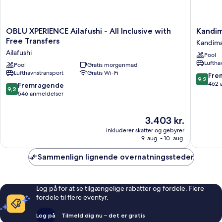
OBLU
Kandim
OBLU XPERIENCE Ailafushi - All Inclusive with
Kandim
XPERIENCE
Maldive
Free Transfers
Kandima
Ailafushi
Kandim
Ailafushi
Pool
-
Island
Luftha
All
Pool
Gratis morgenmad
Lufthavnstransport
Gratis Wi-Fi
Inclusive
9.2
Fre
9,2
with
ud
462 
9.2
Fremragende
9,2
Free
af
ud
546 anmeldelser
Transfers
10,
af
Ailafushi
Fremrag
10,
Prisen
3.403 kr.
462
Fremragende,
er
anmelde
546
inkluderer skatter og gebyrer
3.403 kr.
anmeldelser
9. aug. - 10. aug.
Sammenlign lignende overnatningssteder
Log på for at se tilgængelige rabatter og fordele. Flere
fordele til flere eventyr.
Log på
Tilmeld dig nu – det er gratis