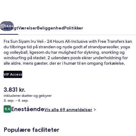
Veli
-
24
rige
Næste
Hours
146+
Oversigt
Værelser
Beliggenhed
Politikker
All-
Fra Sun Siyam Iru Veli - 24 Hours All-Inclusive with Free Transfers kan
Inclusive
du tilbringe tid på stranden og nyde godt af strandparasoller, yoga
og volleyball, ligesom du har mulighed for dykning, snorkling og
with
windsurfing på stedet. 2 udendørs pools sikrer underholdning for
Free
alle aldre, mens gæster, der er i humør til en omgang forkælelse,
kan besøge spaen for at nyde godt af deep tissue-massage, body
Transfers
wrap-behandlinger og ansigtsbehandlinger. Med lokale og
VIP Access
internationale retter er Aqua Orange en af 3 restauranter og 2
barer/lounger. Andre faciliteter på dette resort med
Den
3.831 kr.
luksusfaciliteter tæller en gratis børneklub, en bar ved poolen og et
Luftfoto
nuværende
døgnåbent fitnesscenter.
inkluderer skatter og gebyrer
pris
3. sep. - 4. sep.
er
Anmeldelser
Enestående
9,4
Vis alle 69 anmeldelser
3.831 kr.
9,4 ud af 10.
Populære faciliteter