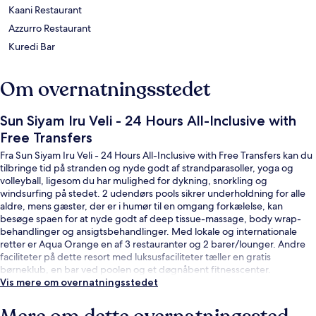
Kaani Restaurant
Azzurro Restaurant
Kuredi Bar
Om overnatningsstedet
Sun Siyam Iru Veli - 24 Hours All-Inclusive with
Free Transfers
Fra Sun Siyam Iru Veli - 24 Hours All-Inclusive with Free Transfers kan du
tilbringe tid på stranden og nyde godt af strandparasoller, yoga og
volleyball, ligesom du har mulighed for dykning, snorkling og
windsurfing på stedet. 2 udendørs pools sikrer underholdning for alle
aldre, mens gæster, der er i humør til en omgang forkælelse, kan
besøge spaen for at nyde godt af deep tissue-massage, body wrap-
behandlinger og ansigtsbehandlinger. Med lokale og internationale
retter er Aqua Orange en af 3 restauranter og 2 barer/lounger. Andre
faciliteter på dette resort med luksusfaciliteter tæller en gratis
børneklub, en bar ved poolen og et døgnåbent fitnesscenter.
Vis mere om overnatningsstedet