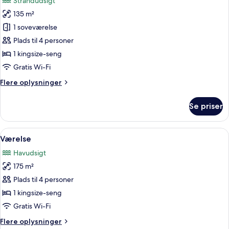
Strandudsigt
billeder
135 m²
af
Grand-
1 soveværelse
villa
Plads til 4 personer
1 kingsize-seng
Gratis Wi-Fi
Flere
Flere oplysninger
oplysninger
om
Se priser
Grand-
villa
Indlæs
Et hotelværelse med seng, skrivebord, 
5
Værelse
alle
Havudsigt
billeder
175 m²
af
Værelse
Plads til 4 personer
1 kingsize-seng
Gratis Wi-Fi
Flere
Flere oplysninger