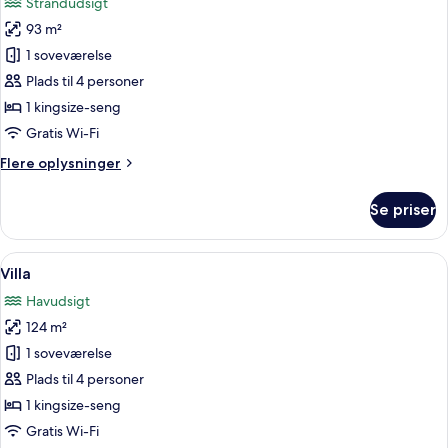
Strandudsigt
billeder
93 m²
af
Villa
1 soveværelse
Plads til 4 personer
1 kingsize-seng
Gratis Wi-Fi
Flere
Flere oplysninger
oplysninger
om
Se priser
Villa
Indlæs
En træterrasse med liggestole og et bor
9
Villa
alle
Havudsigt
billeder
124 m²
af
Villa
1 soveværelse
Plads til 4 personer
1 kingsize-seng
Gratis Wi-Fi