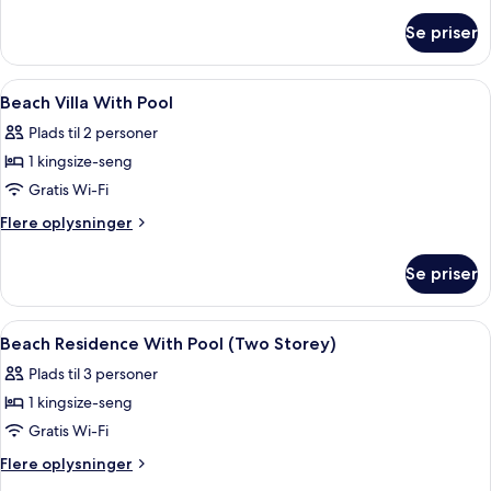
om
Se priser
Værelse
Indlæs
Et hotelværelse med seng, stol, bord 
7
Beach Villa With Pool
alle
Plads til 2 personer
billeder
1 kingsize-seng
af
Beach
Gratis Wi-Fi
Villa
Flere
Flere oplysninger
With
oplysninger
om
Pool
Se priser
Beach
Villa
With
Indlæs
Et hotelværelse med en seng, et skriveb
9
Pool
Beach Residence With Pool (Two Storey)
alle
Plads til 3 personer
billeder
1 kingsize-seng
af
Beach
Gratis Wi-Fi
Residence
Flere
Flere oplysninger
With
oplysninger