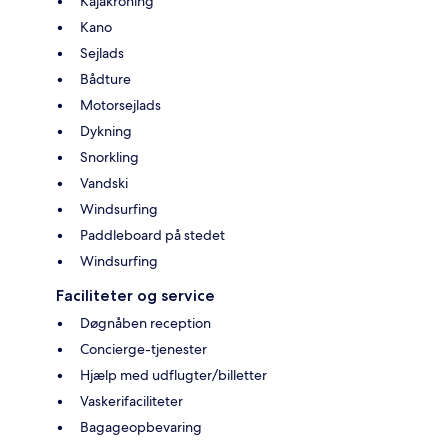
Kajakroning
Kano
Sejlads
Bådture
Motorsejlads
Dykning
Snorkling
Vandski
Windsurfing
Paddleboard på stedet
Windsurfing
Faciliteter og service
Døgnåben reception
Concierge-tjenester
Hjælp med udflugter/billetter
Vaskerifaciliteter
Bagageopbevaring