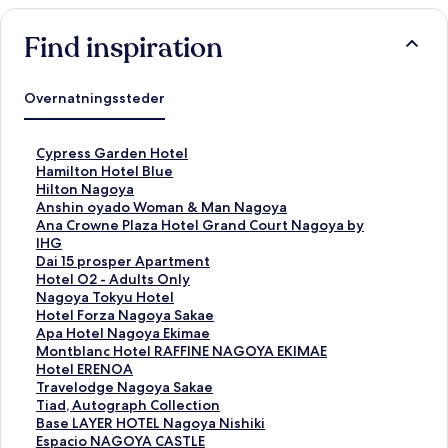
Find inspiration
Overnatningssteder
L
Cypress Garden Hotel
i
L
Hamilton Hotel Blue
n
i
L
Hilton Nagoya
k
n
i
L
Anshin oyado Woman & Man Nagoya
å
k
n
i
L
Ana Crowne Plaza Hotel Grand Court Nagoya by
b
å
k
n
i
IHG
n
b
å
k
n
L
Dai 15 prosper Apartment
e
n
b
å
k
i
L
Hotel O2 - Adults Only
r
e
n
b
å
n
i
L
Nagoya Tokyu Hotel
d
r
e
n
b
k
n
i
L
Hotel Forza Nagoya Sakae
e
d
r
e
n
å
k
n
i
L
Apa Hotel Nagoya Ekimae
n
e
d
r
e
b
å
k
n
i
L
Montblanc Hotel RAFFINE NAGOYA EKIMAE
n
n
e
d
r
n
b
å
k
n
i
L
Hotel ERENOA
e
n
n
e
d
e
n
b
å
k
n
i
L
Travelodge Nagoya Sakae
s
e
n
n
e
r
e
n
b
å
k
n
i
L
Tiad, Autograph Collection
i
s
e
n
n
d
r
e
n
b
å
k
n
i
L
Base LAYER HOTEL Nagoya Nishiki
d
i
s
e
n
e
d
r
e
n
b
å
k
n
i
L
Espacio NAGOYA CASTLE