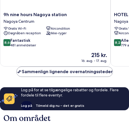
9h
HOTEL
9h nine hours Nagoya station
HOTEL
nine
ERENO
Nagoya Centrum
Nagoya
hours
Nagoya
Gratis Wi-Fi
Aircondition
Gratis
Nagoya
Centru
Døgnåben reception
Ikke-ryger
Aircon
station
Nagoya
8.6
8.2
Fantastisk
Alle
8,6
8,2
Centrum
ud
ud
481 anmeldelser
779 
af
af
Prisen
215 kr.
10,
10,
er
Fantastisk,
Alletider
16. aug. - 17. aug.
215 kr.
481
779
anmeldelser
anmelde
Sammenlign lignende overnatningssteder
Log på for at se tilgængelige rabatter og fordele. Flere
fordele til flere eventyr.
Log på
Tilmeld dig nu – det er gratis
Om området