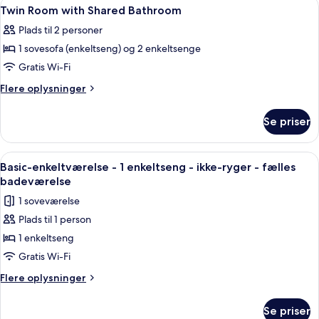
Indlæs
Diverse
1
Shared
Twin Room with Shared Bathroom
alle
Bathroom
Plads til 2 personer
billeder
1 sovesofa (enkeltseng) og 2 enkeltsenge
af
Twin
Gratis Wi-Fi
Room
Flere
Flere oplysninger
with
oplysninger
om
Shared
Se priser
Twin
Bathroom
Room
with
Indlæs
Et hotelværelse med en enkelt seng, e
8
Shared
Basic-enkeltværelse - 1 enkeltseng - ikke-ryger - fælles
alle
Bathroom
badeværelse
billeder
1 soveværelse
af
Plads til 1 person
Basic-
1 enkeltseng
enkeltværelse
-
Gratis Wi-Fi
1
Flere
Flere oplysninger
enkeltseng
oplysninger
om
-
Se priser
Basic-