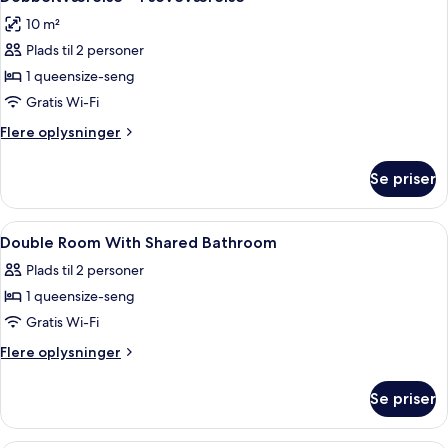
alle
10 m²
billeder
Plads til 2 personer
af
Dobbeltværelse
1 queensize-seng
-
Gratis Wi-Fi
1
Flere
Flere oplysninger
soveværelse
oplysninger
om
Se priser
Dobbeltværelse
-
1
Indlæs
1 soveværelse, dundyner, mørklægnings
8
soveværelse
Double Room With Shared Bathroom
alle
Plads til 2 personer
billeder
1 queensize-seng
af
Double
Gratis Wi-Fi
Room
Flere
Flere oplysninger
With
oplysninger
om
Shared
Se priser
Double
Bathroom
Room
With