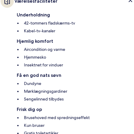
Værelsesfaciliteter
Underholdning
42-tommers fladskærms-tv
Kabel-tv-kanaler
Hjemlig komfort
Aircondition og varme
Hjemmesko
Insektnet for vinduer
Få en god nats søvn
Dundyne
Mørklægningsgardiner
Sengelinned tilbydes
Frisk dig op
Brusehoved med spredningseffekt
Kun bruser
Gratis toiletartikler