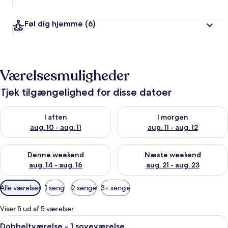
Føl dig hjemme
(6)
Værelsesmuligheder
Tjek tilgængelighed for disse datoer
Tjek tilgængelighed for i aften aug. 10 - aug. 11
Tjek tilgængelighed for i morg
I aften
I morgen
aug. 10 - aug. 11
aug. 11 - aug. 12
Tjek tilgængelighed for denne weekend aug. 14 - aug. 16
Tjek tilgængelighed for næste
Denne weekend
Næste weekend
aug. 14 - aug. 16
aug. 21 - aug. 23
Tilgængelige
Alle værelser
1 seng
2 senge
3+ senge
filtre
for
Viser 5 ud af 5 værelser
værelser
Indlæs
Et hotelværelse med seng, skrivebord
12
Dobbeltværelse - 1 soveværelse