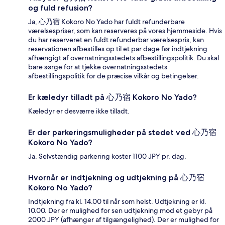
og fuld refusion?
Ja, 心乃宿 Kokoro No Yado har fuldt refunderbare
værelsespriser, som kan reserveres på vores hjemmeside. Hvis
du har reserveret en fuldt refunderbar værelsespris, kan
reservationen afbestilles op til et par dage før indtjekning
afhængigt af overnatningsstedets afbestillingspolitik. Du skal
bare sørge for at tjekke overnatningsstedets
afbestillingspolitik for de præcise vilkår og betingelser.
Er kæledyr tilladt på 心乃宿 Kokoro No Yado?
Kæledyr er desværre ikke tilladt.
Er der parkeringsmuligheder på stedet ved 心乃宿
Kokoro No Yado?
Ja. Selvstændig parkering koster 1100 JPY pr. dag.
Hvornår er indtjekning og udtjekning på 心乃宿
Kokoro No Yado?
Indtjekning fra kl. 14.00 til når som helst. Udtjekning er kl.
10.00. Der er mulighed for sen udtjekning mod et gebyr på
2000 JPY (afhænger af tilgængelighed). Der er mulighed for