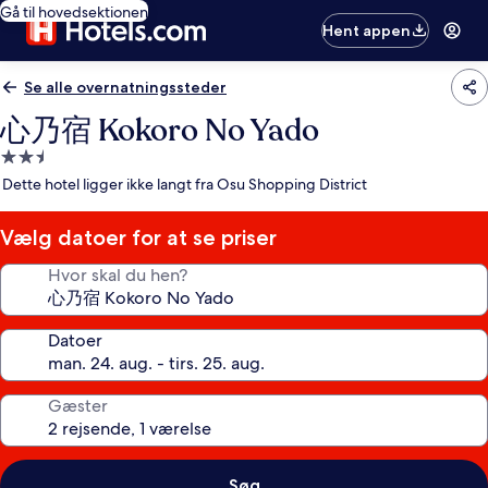
Gå til hovedsektionen
Hent appen
Se alle overnatningssteder
心乃宿 Kokoro No Yado
2.5-
stjernet
Dette hotel ligger ikke langt fra Osu Shopping District
overnatningssted
Vælg datoer for at se priser
Hvor skal du hen?
Datoer
Gæster
Søg