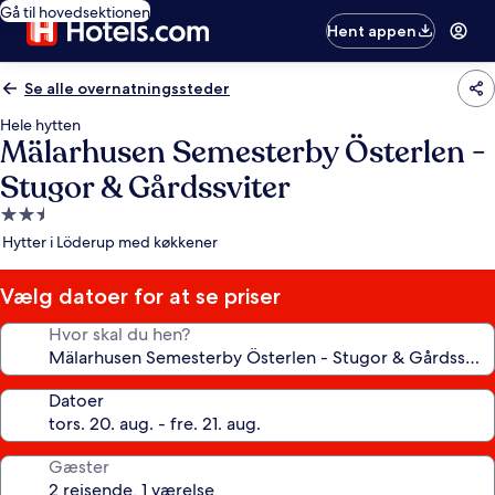
Gå til hovedsektionen
Hent appen
Se alle overnatningssteder
Hele hytten
Mälarhusen Semesterby Österlen -
Stugor & Gårdssviter
2.5-
stjernet
Hytter i Löderup med køkkener
overnatningssted
Vælg datoer for at se priser
Hvor skal du hen?
Datoer
Gæster