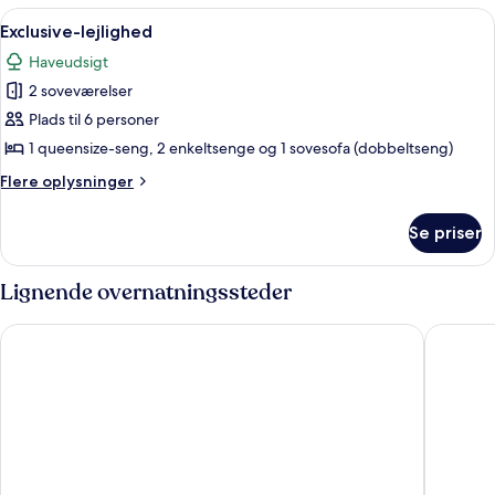
Indlæs
En moderne bygning med hvid facade,
15
Exclusive-lejlighed
alle
Haveudsigt
billeder
2 soveværelser
af
Exclusive-
Plads til 6 personer
lejlighed
1 queensize-seng, 2 enkeltsenge og 1 sovesofa (dobbeltseng)
Flere
Flere oplysninger
oplysninger
om
Se priser
Exclusive-
lejlighed
Lignende overnatningssteder
Löderups Strandbad Hotell & Stugby
Landet B