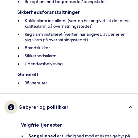
Reception med begrænsede åbningstider
Sikkerhedsforanstaltninger
Kuliltealarm installeret (værten har angivet, at der er en
kuliltealarm på overnatningsstedet)
Røgalarm installeret (værten har angivet, at der er en
røgalarm på overnatningsstedet)
Brandslukker
Sikkerhedsalarm
Udendørsbelysning
Generelt
35 værelser
Gebyrer og politikker
Valgfrie tjenester
Sengelinned
er til rådighed mod et ekstra gebyr på