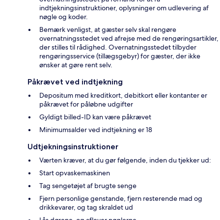
indtjekningsinstruktioner, oplysninger om udlevering af
nøgle og koder.
Bemærk venligst, at gæster selv skal rengøre
overnatningsstedet ved afrejse med de rengøringsartikler,
der stilles til rådighed. Overnatningsstedet tilbyder
rengøringsservice (tillægsgebyr) for gæster, der ikke
ønsker at gøre rent selv.
Påkrævet ved indtjekning
Depositum med kreditkort, debitkort eller kontanter er
påkrævet for påløbne udgifter
Gyldigt billed-ID kan være påkrævet
Minimumsalder ved indtjekning er 18
Udtjekningsinstruktioner
Værten kræver, at du gør følgende, inden du tjekker ud:
Start opvaskemaskinen
Tag sengetøjet af brugte senge
Fjern personlige genstande, fjern resterende mad og
drikkevarer, og tag skraldet ud