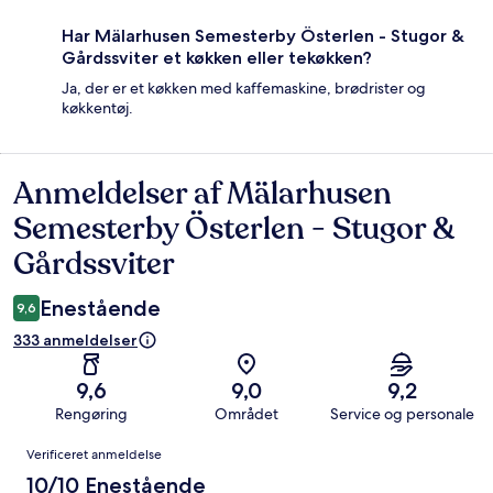
Har Mälarhusen Semesterby Österlen - Stugor &
Gårdssviter et køkken eller tekøkken?
Ja, der er et køkken med kaffemaskine, brødrister og
køkkentøj.
Anmeldelser af Mälarhusen
Anmeldelser
Semesterby Österlen - Stugor &
Gårdssviter
Enestående
9,6
333 anmeldelser
9,6
9,0
9,2
Rengøring
Området
Service og personale
Anmeldelser
Verificeret anmeldelse
10/10 Enestående