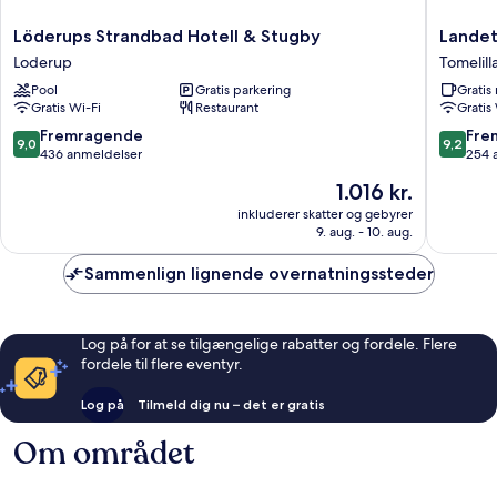
Löderups
Landet
Löderups Strandbad Hotell & Stugby
Landet
Strandbad
Bed
Loderup
Tomelill
Hotell
and
Pool
Gratis parkering
Grati
&
Breakfas
Gratis Wi-Fi
Restaurant
Gratis
Stugby
Tomelill
Loderup
9.0
9.2
Fremragende
Fre
9,0
9,2
ud
ud
436 anmeldelser
254 
af
af
Prisen
1.016 kr.
10,
10,
er
Fremragende,
Fremrag
inkluderer skatter og gebyrer
1.016 kr.
9. aug. - 10. aug.
436
254
anmeldelser
anmelde
Sammenlign lignende overnatningssteder
Log på for at se tilgængelige rabatter og fordele. Flere
fordele til flere eventyr.
Log på
Tilmeld dig nu – det er gratis
Om området