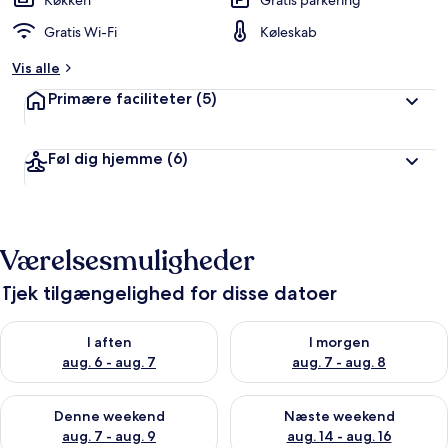
Køkken
Gratis parkering
e
d
Gratis Wi-Fi
Køleskab
ø
m
Vis alle
t
Primære faciliteter
(5)
a
f
Føl dig hjemme
(6)
r
e
j
s
e
Værelsesmuligheder
n
d
Tjek tilgængelighed for disse datoer
e
Tjek tilgængelighed for i aften aug. 6 - aug. 7
Tjek tilgængelighed for i morg
I aften
I morgen
aug. 6 - aug. 7
aug. 7 - aug. 8
Tjek tilgængelighed for denne weekend aug. 7 - aug. 9
Tjek tilgængelighed for næste
Denne weekend
Næste weekend
aug. 7 - aug. 9
aug. 14 - aug. 16