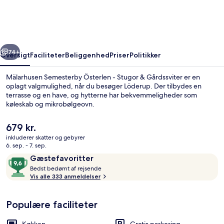
-
Stugor
&
rige
Næste
Gårdssviter
74+
Oversigt
Faciliteter
Beliggenhed
Priser
Politikker
Mälarhusen Semesterby Österlen - Stugor & Gårdssviter er en
oplagt valgmulighed, når du besøger Löderup. Der tilbydes en
terrasse og en have, og hytterne har bekvemmeligheder som
køleskab og mikrobølgeovn.
Den
679 kr.
nuværende
inkluderer skatter og gebyrer
pris
6. sep. - 7. sep.
er
Anmeldelser
9,6
Gæstefavoritter
Familiehytte | Terrasse/gårdhave
679 kr.
B
ud
Bedst bedømt af rejsende
e
Vis alle 333 anmeldelser
af
d
10,
s
Gæstefavoritter
Populære faciliteter
t
b