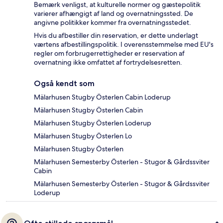
Bemærk venligst, at kulturelle normer og gæstepolitik
varierer afhængigt af land og overnatningssted. De
angivne politikker kommer fra overnatningsstedet.
Hvis du afbestiller din reservation, er dette underlagt
værtens afbestillingspolitik. I overensstemmelse med EU's
regler om forbrugerrettigheder er reservation af
overnatning ikke omfattet af fortrydelsesretten.
Også kendt som
Mälarhusen Stugby Österlen Cabin Loderup
Mälarhusen Stugby Österlen Cabin
Mälarhusen Stugby Österlen Loderup
Mälarhusen Stugby Österlen Lo
Mälarhusen Stugby Österlen
Mälarhusen Semesterby Österlen - Stugor & Gårdssviter
Cabin
Mälarhusen Semesterby Österlen - Stugor & Gårdssviter
Loderup