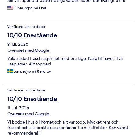
Allt va super bra. Jätte trevliga värdar! Super barnvänligt o fint!
Olivia, rejse på 1 nat
Verificeret anmeldelse
10/10 Enestående
9. jul. 2026
Oversæt med Google
Välutrustad fräsch lägenhet med bra läge. Nära till havet. Två
uteplatser. Allt toppen!
Lena, rejse på 5 nætter
Verificeret anmeldelse
10/10 Enestående
11. jul. 2026
Oversæt med Google
Vi bodde i hus 6 i hörnet och allt var topp. Mycket rent och
fräscht och alla praktiska saker fanns, t o m kaffefilter. Kan varmt
rekommendera!!!