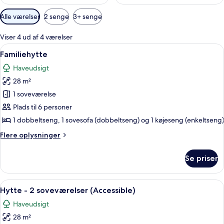
Tilgængelige
Alle værelser
2 senge
3+ senge
filtre
for
Viser 4 ud af 4 værelser
værelser
Indlæs
Et værelse med to senge, et vindue m
22
Familiehytte
alle
Haveudsigt
billeder
28 m²
af
Familiehytte
1 soveværelse
Plads til 6 personer
1 dobbeltseng, 1 sovesofa (dobbeltseng) og 1 køjeseng (enkeltseng)
Flere
Flere oplysninger
oplysninger
om
Se priser
Familiehytte
Indlæs
Et værelse med køjeseng, trægulv, et 
9
Hytte - 2 soveværelser (Accessible)
alle
Haveudsigt
billeder
28 m²
af