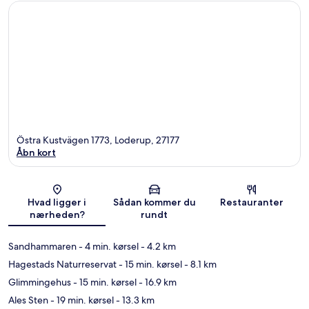
Östra Kustvägen 1773, Loderup, 27177
Åbn kort
Kort
Hvad ligger i
Sådan kommer du
Restauranter
nærheden?
rundt
Sandhammaren
- 4 min. kørsel
- 4.2 km
Hagestads Naturreservat
- 15 min. kørsel
- 8.1 km
Glimmingehus
- 15 min. kørsel
- 16.9 km
Ales Sten
- 19 min. kørsel
- 13.3 km