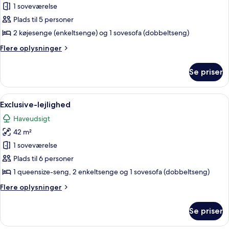
Hytte
1 soveværelse
-
Plads til 5 personer
2
2 køjesenge (enkeltsenge) og 1 sovesofa (dobbeltseng)
soveværelser
Flere
Flere oplysninger
(Accessible)
oplysninger
om
Se priser
Hytte
-
2
Indlæs
En moderne bygning med hvid facade,
14
soveværelser
Exclusive-lejlighed
alle
(Accessible)
Haveudsigt
billeder
42 m²
af
Exclusive-
1 soveværelse
lejlighed
Plads til 6 personer
1 queensize-seng, 2 enkeltsenge og 1 sovesofa (dobbeltseng)
Flere
Flere oplysninger
oplysninger
om
Se priser
Exclusive-
lejlighed