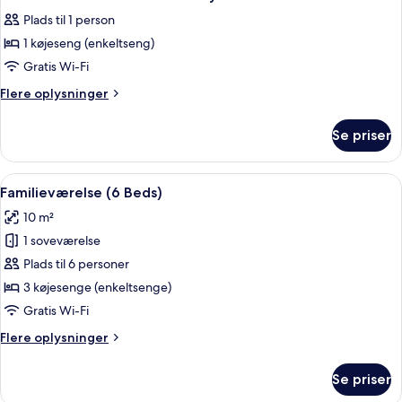
alle
Plads til 1 person
billeder
1 køjeseng (enkeltseng)
af
1
Gratis Wi-Fi
Bed
Flere
Flere oplysninger
In
oplysninger
om
12
Se priser
1
Bed
Bed
Mixed
In
Indlæs
Et soveværelse med køjesenge, en grøn
10
Dormitory
12
Familieværelse (6 Beds)
alle
Bed
10 m²
Mixed
billeder
Dormitory
1 soveværelse
af
Familieværelse
Plads til 6 personer
(6
3 køjesenge (enkeltsenge)
Beds)
Gratis Wi-Fi
Flere
Flere oplysninger
oplysninger
om
Se priser
Familieværelse
(6