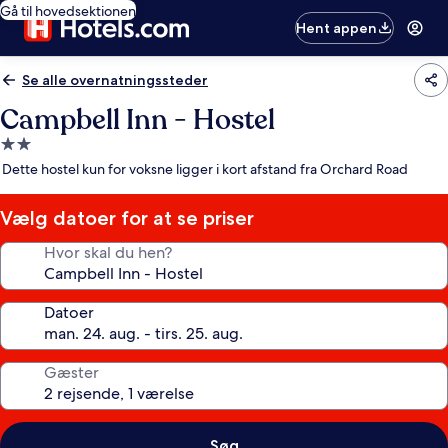
Gå til hovedsektionen
Hent appen
Se alle overnatningssteder
Campbell Inn - Hostel
2.0-
stjernet
Dette hostel kun for voksne ligger i kort afstand fra Orchard Road
overnatningssted
Vælg datoer for at se priser
Hvor skal du hen?
Datoer
Gæster
Søg