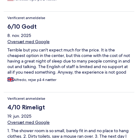
Verificeret anmeldelse
6/10 Godt
8. nov. 2025
Oversæt med Google
Terrible but you can't expect much for the price. It is the
cheapest option in the center, but this come with the cost of not
having a great night of sleep due to many people coming in and
out and talking. The English of staff is limited and no support at
all if you need something. Anyway, the experience is not good
but that's what I paid. If you want to go cheap, that's the place.
Alfredo, rejse på 4 nætter
But be aware of the cons.
Verificeret anmeldelse
4/10 Rimeligt
19. jun. 2025
Oversæt med Google
1. The shower room is so small, barely fit in and no place to hang
clothes. 2. Dirty toilets, saw a mouse ran over. 3. The next day I