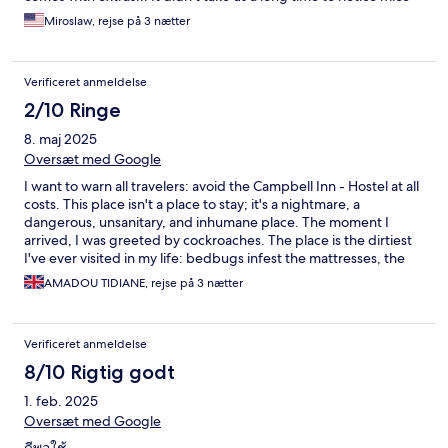
and cockroaches crawling all over the kitchen. Then some
Miroslaw, rejse på 3 nætter
crawled over me in bed too. The place is infested full stop. Sorry
but I cannot recommend this place unless you are ready for
these extras. Definitely not for families.
Verificeret anmeldelse
2/10 Ringe
8. maj 2025
Oversæt med Google
I want to warn all travelers: avoid the Campbell Inn - Hostel at all
costs. This place isn't a place to stay; it's a nightmare, a
dangerous, unsanitary, and inhumane place. The moment I
arrived, I was greeted by cockroaches. The place is the dirtiest
I've ever visited in my life: bedbugs infest the mattresses, the
toilets are disgusting, and the general hygiene is deplorable.
AMADOU TIDIANE, rejse på 3 nætter
The lights stay on all night, people yell on their phones, there
are no rules, no respect for sleep. They're slum landlords, there
only to collect money without providing the bare minimum. But
Verificeret anmeldelse
the worst happened the morning of my complaint. When I went
to reception to report the conditions of my stay, I was violently
8/10 Rigtig godt
assaulted by the staff: a woman hit me with a stick and threw
1. feb. 2025
several soda cans at me. Two other staff members did the same.
I was the victim of a three-on-one assault, completely
Oversæt med Google
unprovoked, when all I did was ask for an explanation. Following