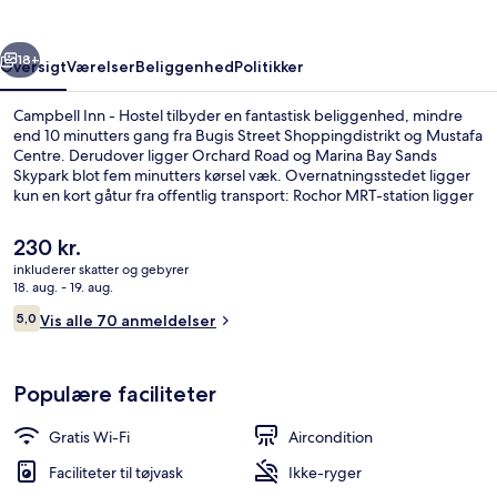
rige
Næste
18+
Oversigt
Værelser
Beliggenhed
Politikker
Campbell Inn - Hostel tilbyder en fantastisk beliggenhed, mindre
end 10 minutters gang fra Bugis Street Shoppingdistrikt og Mustafa
Centre. Derudover ligger Orchard Road og Marina Bay Sands
Skypark blot fem minutters kørsel væk. Overnatningsstedet ligger
kun en kort gåtur fra offentlig transport: Rochor MRT-station ligger
4 minutter væk og Little India Metrostation ligger 5 minutter derfra.
Den
230 kr.
nuværende
inkluderer skatter og gebyrer
pris
18. aug. - 19. aug.
Morgenmadsområde
er
Anmeldelser
5,0
Vis alle 70 anmeldelser
230 kr.
5,0 ud af 10.
Populære faciliteter
Gratis Wi-Fi
Aircondition
Faciliteter til tøjvask
Ikke-ryger