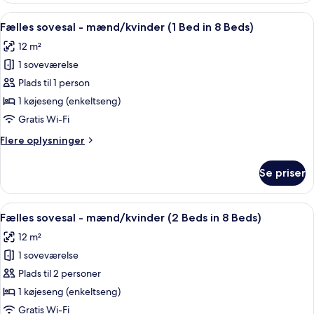
Beds)
Indlæs
Et soveværelse med køjesenge, en grøn
10
Fælles sovesal - mænd/kvinder (1 Bed in 8 Beds)
alle
12 m²
billeder
1 soveværelse
af
Fælles
Plads til 1 person
sovesal
1 køjeseng (enkeltseng)
-
Gratis Wi-Fi
mænd/kvinder
Flere
Flere oplysninger
(1
oplysninger
Bed
om
Se priser
Fælles
in
sovesal
8
-
Indlæs
Et soveværelse med køjesenge, en grøn
Beds)
10
mænd/kvinder
Fælles sovesal - mænd/kvinder (2 Beds in 8 Beds)
alle
(1
12 m²
Bed
billeder
in
1 soveværelse
af
8
Fælles
Plads til 2 personer
Beds)
sovesal
1 køjeseng (enkeltseng)
-
Gratis Wi-Fi