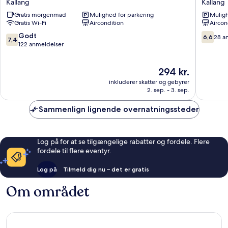
Kallang
Kallang
Kallang
Hostel
Gratis morgenmad
Mulighed for parkering
Muligh
Kallang
Gratis Wi-Fi
Aircondition
Aircon
7.4
6.6
Godt
6,6
28 a
7,4
ud
ud
122 anmeldelser
af
af
10,
10,
Prisen
294 kr.
Godt,
28
er
122
anmelde
inkluderer skatter og gebyrer
294 kr.
anmeldelser
2. sep. - 3. sep.
Sammenlign lignende overnatningssteder
Log på for at se tilgængelige rabatter og fordele. Flere
fordele til flere eventyr.
Log på
Tilmeld dig nu – det er gratis
Om området