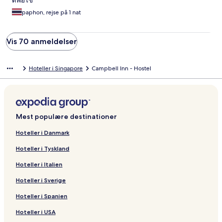
ดีพอใช้
this, I had to go to the police to file a complaint. Added to all this
are the racist and insulting comments I was subjected to. I
paphon, rejse på 1 nat
provided irrefutable evidence (screenshots, photos, new
reservation) to Expedia, which could only offer me $20 in
compensation, refusing any refund under the pretext of hotel
Vis 70 anmeldelser
rules. It's shameful. I personally confirm that all the negative
reviews left for this hostel are real. What you can read on other
platforms is accurate. I am living proof of this, unfortunately.
Hoteller i Singapore
Campbell Inn - Hostel
Mest populære destinationer
Hoteller i Danmark
Hoteller i Tyskland
Hoteller i Italien
Hoteller i Sverige
Hoteller i Spanien
Hoteller i USA