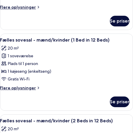
mænd/kvinder
Flere
Flere oplysninger
(2
oplysninger
Beds
om
Se priser
Fælles
in
sovesal
8
-
Indlæs
En sovesalsstue med to køjesenge, en
Beds)
7
mænd/kvinder
Fælles sovesal - mænd/kvinder (1 Bed in 12 Beds)
alle
(2
20 m²
Beds
billeder
in
1 soveværelse
af
8
Fælles
Plads til 1 person
Beds)
sovesal
1 køjeseng (enkeltseng)
-
Gratis Wi-Fi
mænd/kvinder
Flere
Flere oplysninger
(1
oplysninger
Bed
om
Se priser
Fælles
in
sovesal
12
-
Indlæs
En sovesalsstue med to køjesenge, en
Beds)
7
mænd/kvinder
Fælles sovesal - mænd/kvinder (2 Beds in 12 Beds)
alle
(1
20 m²
Bed
billeder