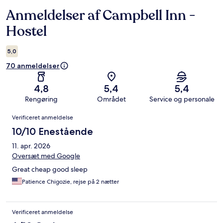
Anmeldelser af Campbell Inn -
Anmeldelser
Hostel
5,0
70 anmeldelser
4,8
5,4
5,4
Rengøring
Området
Service og personale
Anmeldelser
Verificeret anmeldelse
10/10 Enestående
11. apr. 2026
Oversæt med Google
Great cheap good sleep
Patience Chigozie, rejse på 2 nætter
Verificeret anmeldelse