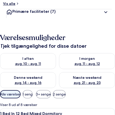
Vis alle
Primære faciliteter
(7)
Værelsesmuligheder
Tjek tilgængelighed for disse datoer
Tjek tilgængelighed for i aften aug. 10 - aug. 11
Tjek tilgængelighed for i morg
I aften
I morgen
aug. 10 - aug. 11
aug. 11 - aug. 12
Tjek tilgængelighed for denne weekend aug. 14 - aug. 16
Tjek tilgængelighed for næste
Denne weekend
Næste weekend
aug. 14 - aug. 16
aug. 21 - aug. 23
Tilgængelige
Alle værelser
1 seng
3+ senge
2 senge
filtre
for
Viser 8 ud af 8 værelser
værelser
Indlæs
Gratis Wi-Fi, sengetøj
8
1 Bed In 12 Bed Mixed Dormitory