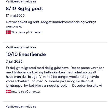
Verificeret anmeldelse
8/10 Rigtig godt
17. maj 2026
Det var enkelt og rent. Meget imødekommende og venligt
personale.
Gitte, rejse på 3 nætter
Verificeret anmeldelse
10/10 Enestående
7. jul. 2026
Et dejligt roligt sted med dejlig gårdhave. Der er pæne værelser
med tilstødende bad og fælles køkken med køleskab og alt
hvad man skal bruge. Vi var på forlænget weekend og havde
vores schæferhund med. Vi boede på 1 sal og skulle op af
jerntrappe, hvilket ikke var noget problem. Desuden bestilte vi
incl. morgenmad, hvilket var i orden med alt hvad man kan
Tina, rejse på 3 nætter
ønske sig. Vi kan klart anbefale stedet. Både med børn og med
hund.
Verificeret anmeldelse