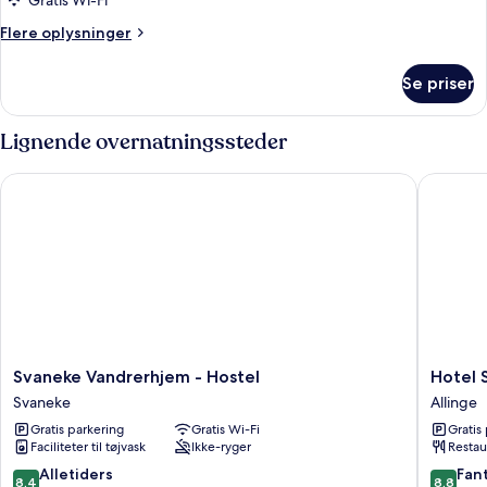
Gratis Wi-Fi
Flere
Flere oplysninger
oplysninger
om
Se priser
Familie-
studiolejlighed
Lignende overnatningssteder
Svaneke Vandrerhjem - Hostel
Hotel Sa
Svaneke
Hotel
Svaneke Vandrerhjem - Hostel
Hotel 
Vandrerhjem
Sandvig
Svaneke
Allinge
-
Havn
Gratis parkering
Gratis Wi-Fi
Gratis
Hostel
Allinge
Faciliteter til tøjvask
Ikke-ryger
Restau
Svaneke
8.4
8.8
Alletiders
Fant
8,4
8,8