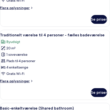
Gratis Wi-Fi
Flere
Flere oplysninger
oplysninger
om
Se priser
Deluxe-
dobbeltværelse
Indlæs
Et lille, godt oplyst rum med skråvægge
18
Traditionelt værelse til 4 personer - fælles badeværelse
alle
Byudsigt
billeder
20 m²
af
Traditionelt
1 soveværelse
værelse
Plads til 4 personer
til
4 enkeltsenge
4
Gratis Wi-Fi
personer
Flere
Flere oplysninger
-
oplysninger
fælles
om
Se priser
badeværelse
Traditionelt
værelse
til
Indlæs
Et dobbeltværelse med to senge, et vi
15
4
Basic-enkeltværelse (Shared bathroom)