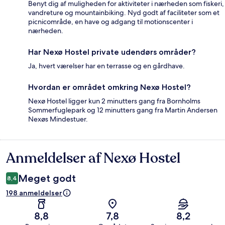
Benyt dig af muligheden for aktiviteter i nærheden som fiskeri,
vandreture og mountainbiking. Nyd godt af faciliteter som et
picnicområde, en have og adgang til motionscenter i
nærheden.
Har Nexø Hostel private udendørs områder?
Ja, hvert værelser har en terrasse og en gårdhave.
Hvordan er området omkring Nexø Hostel?
Nexø Hostel ligger kun 2 minutters gang fra Bornholms
Sommerfuglepark og 12 minutters gang fra Martin Andersen
Nexøs Mindestuer.
Anmeldelser af Nexø Hostel
Anmeldelser
Meget godt
8,4
198 anmeldelser
8,8
7,8
8,2