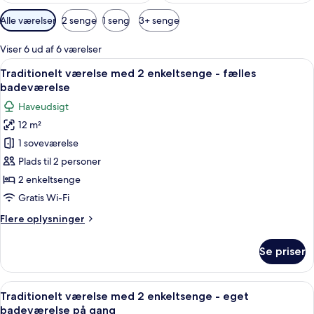
Tilgængelige
Alle værelser
2 senge
1 seng
3+ senge
filtre
for
Viser 6 ud af 6 værelser
værelser
Indlæs
Et dobbeltværelse med to senge, et vi
19
Traditionelt værelse med 2 enkeltsenge - fælles
alle
badeværelse
billeder
Haveudsigt
af
12 m²
Traditionelt
1 soveværelse
værelse
med
Plads til 2 personer
2
2 enkeltsenge
enkeltsenge
Gratis Wi-Fi
-
Flere
Flere oplysninger
fælles
oplysninger
badeværelse
om
Se priser
Traditionelt
værelse
med
Indlæs
Et dobbeltværelse med to senge, et vi
19
2
Traditionelt værelse med 2 enkeltsenge - eget
alle
enkeltsenge
badeværelse på gang