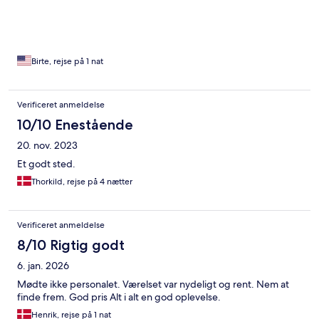
det der skulle i vandet (så betænksomt), mulighed for at låne
føntørrer, et udvalg af drikkevarer og snacks man kunne købe
(ekstra dejligt når man har vandret hele dagen), små hyggelige
sidde arrangementer udenfor…… meget velholdt. Køkkenet var
også utrolig rent og en pæn størrelse med alt man skulle bruge.
Birte, rejse på 1 nat
Vi tilkøbte morgenmaden som hel klart kan anbefales. Selvom vi
ikke havde bestille ved booking var det ikke et problem. Vi kan
kun give vores bedste anbefalinger til stedet og dem der driver
Verificeret anmeldelse
det. Tak herfra os begge, Keith og Birte.
10/10 Enestående
20. nov. 2023
Et godt sted.
Thorkild, rejse på 4 nætter
Verificeret anmeldelse
8/10 Rigtig godt
6. jan. 2026
Mødte ikke personalet. Værelset var nydeligt og rent. Nem at
finde frem. God pris Alt i alt en god oplevelse.
Henrik, rejse på 1 nat