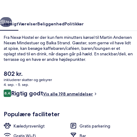
rige
Næste
76+
Oversigt
Værelser
Beliggenhed
Politikker
Fra Nexø Hostel er der kun fem minutters kørsel til Martin Andersen
Nexøs Mindestuer og Balka Strand. Gæster, som gerne vil have lidt
at spise, kan besøge kaffebaren/caféen, baren/loungen er et
oplagt sted til en drink, når dagen går på hæld. En snackbar/deli, en
terrasse og en have er andre højdepunkter.
Den
802 kr.
nuværende
inkluderer skatter og gebyrer
pris
4. sep. - 5. sep.
Opholdsområde
er
Anmeldelser
Rigtig godt
8,4
Vis alle 198 anmeldelser
802 kr.
8,4 ud af 10.
Populære faciliteter
Kæledyrsvenligt
Gratis parkering
Gratis Wi-Fi
Bar