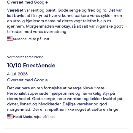
Oversæt med Google
Værelset var rent og pænt. Gode senge og fred og ro. Det var
lidt bøvlet at få styr på hvor vi kunne parkere vores cykler, men
en utrolig hjælpsom dame på deres vagt telefon hjalp os
igennem. Morgenmaden var okay, så alt i alt var vi ganske godt
tilfredse med vores overnatning.
Susanne, rejse på 1 nat
Verificeret anmeldelse
10/10 Enestående
4. jul. 2026
Oversæt med Google
Det var bare en ren fornøjelse at besøge Nexø Hostel.
Personalet super søde, hjælpsomme og har virkelig styr på
deres hostel. Gode senge, rene værelser og lækker kvalitet på
dyner, linned og håndklæder. Dejlige værelser og god
morgenmad. Der er simpelthen ikke noget at sætte en finger
på. A sure thing.
Heidi Marie, rejse på 1 nat