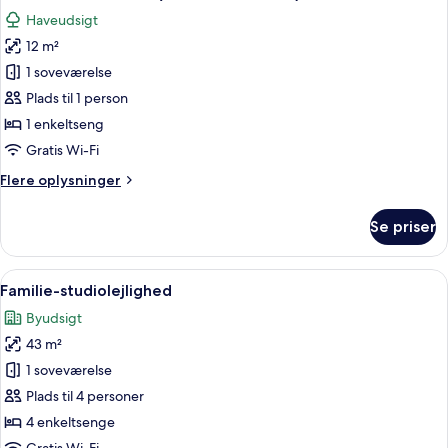
alle
personer
Haveudsigt
-
billeder
fælles
12 m²
af
badeværelse
Basic-
1 soveværelse
enkeltværelse
Plads til 1 person
(Shared
1 enkeltseng
bathroom)
Gratis Wi-Fi
Flere
Flere oplysninger
oplysninger
om
Se priser
Basic-
enkeltværelse
(Shared
Indlæs
Et moderne hotelværelse med seng, et
11
bathroom)
Familie-studiolejlighed
alle
Byudsigt
billeder
43 m²
af
Familie-
1 soveværelse
studiolejlighed
Plads til 4 personer
4 enkeltsenge