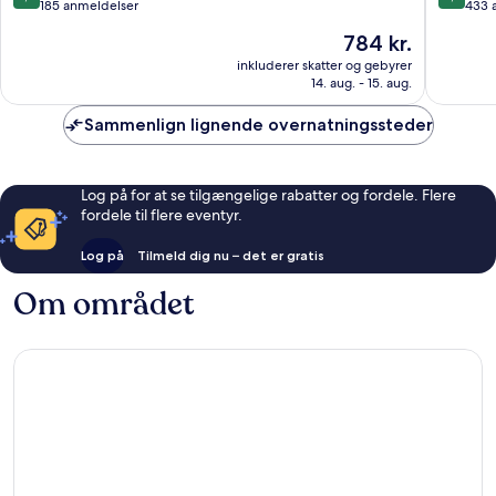
ud
ud
185 anmeldelser
433 
af
af
Prisen
784 kr.
10,
10,
er
Alletiders,
Fantasti
inkluderer skatter og gebyrer
784 kr.
14. aug. - 15. aug.
185
433
anmeldelser
anmelde
Sammenlign lignende overnatningssteder
Log på for at se tilgængelige rabatter og fordele. Flere
fordele til flere eventyr.
Log på
Tilmeld dig nu – det er gratis
Om området