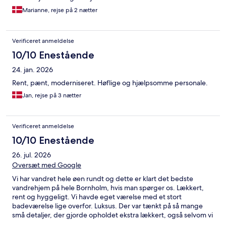
Marianne, rejse på 2 nætter
Verificeret anmeldelse
10/10 Enestående
24. jan. 2026
Rent, pænt, moderniseret. Høflige og hjælpsomme personale.
Jan, rejse på 3 nætter
Verificeret anmeldelse
10/10 Enestående
26. jul. 2026
Oversæt med Google
Vi har vandret hele øen rundt og dette er klart det bedste
vandrehjem på hele Bornholm, hvis man spørger os. Lækkert,
rent og hyggeligt. Vi havde eget værelse med et stort
badeværelse lige overfor. Luksus. Der var tænkt på så mange
små detaljer, der gjorde opholdet ekstra lækkert, også selvom vi
ikke gjorde brug af det hele. F.eks. mulighed for fodbad inkl.