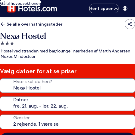
Gå til hovedsektionen
Hent appen
Se alle overnatningssteder
Nexø Hostel
3.0-
stjernet
Hostel ved stranden med bar/lounge i nærheden af Martin Andersen
overnatningssted
Nexøs Mindestuer
Vælg datoer for at se priser
Hvor skal du hen?
Datoer
Gæster