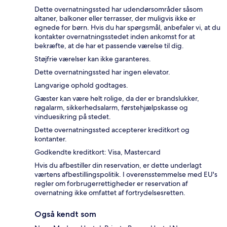
Dette overnatningssted har udendørsområder såsom
altaner, balkoner eller terrasser, der muligvis ikke er
egnede for børn. Hvis du har spørgsmål, anbefaler vi, at du
kontakter overnatningsstedet inden ankomst for at
bekræfte, at de har et passende værelse til dig.
Støjfrie værelser kan ikke garanteres.
Dette overnatningssted har ingen elevator.
Langvarige ophold godtages.
Gæster kan være helt rolige, da der er brandslukker,
røgalarm, sikkerhedsalarm, førstehjælpskasse og
vinduesikring på stedet.
Dette overnatningssted accepterer kreditkort og
kontanter.
Godkendte kreditkort: Visa, Mastercard
Hvis du afbestiller din reservation, er dette underlagt
værtens afbestillingspolitik. I overensstemmelse med EU's
regler om forbrugerrettigheder er reservation af
overnatning ikke omfattet af fortrydelsesretten.
Også kendt som