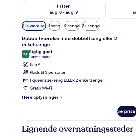
Tjek tilgængelighed for i aften aug. 8 - aug. 9
Tjek tilgænge
I aften
aug. 8 - aug. 9
a
Tilgængelige
Alle værelser
1 seng
2 senge
3+ senge
filtre
Indlæs
Et soveværelse med en stor sen
for
4
Dobbeltværelse med dobbeltseng eller 2
alle
værelser
enkeltsenge
billeder
Rigtig godt
8,0
af
8,0 ud af 10
(1
1 anmeldelse
Dobbeltværelse
anmeldelse)
18 m²
med
Plads til 3 personer
dobbeltseng
1 queensize-seng ELLER 2 enkeltsenge
eller
Gratis Wi-Fi
2
Flere
enkeltsenge
Flere oplysninger
oplysninger
om
Se prise
Dobbeltværelse
med
dobbeltseng
Lignende overnatningssteder
eller
2