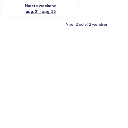
d aug. 14 - aug. 16
Tjek tilgængelighed for næste weekend aug. 21 - aug. 23
Næste weekend
aug. 21 - aug. 23
Viser 2 ud af 2 værelser
er og et lille natbord med en plante.
engegavl, to vægmonterede lamper, en radiator, et vindue med gardiner og e