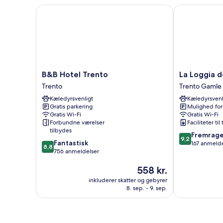
enkeltsenge
B&B Hotel Trento
La Loggia del 
B&B
La
B&B Hotel Trento
La Loggia d
Hotel
Loggia
Trento
Trento Gamle
Trento
del
Kæledyrsvenligt
Kæledyrsvenl
Trento
Castello
Gratis parkering
Mulighed for
Trento
Gratis Wi-Fi
Gratis Wi-Fi
Gamle
Forbundne værelser
Faciliteter til
Bydel
tilbydes
9.2
Fremrag
9,2
8.8
Fantastisk
ud
167 anmelde
8,8
ud
756 anmeldelser
af
af
10,
Prisen
558 kr.
10,
Fremragende
er
Fantastisk,
167
inkluderer skatter og gebyrer
558 kr.
756
anmeldelser
8. sep. - 9. sep.
anmeldelser