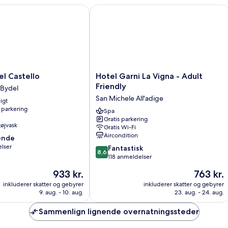
Castello
Hotel Garni La Vigna - Adult Friendly
Hotel
el Castello
Hotel Garni La Vigna - Adult
Garni
Friendly
 Bydel
La
San Michele All'adige
igt
Vigna
 parkering
-
Spa
Gratis parkering
Adult
 tøjvask
Gratis Wi-Fi
Friendly
Aircondition
ende
San
lser
8.6
Michele
Fantastisk
8,6
ud
All'adige
118 anmeldelser
af
Prisen
Prisen
933 kr.
763 kr.
,
10,
er
er
Fantastisk,
inkluderer skatter og gebyrer
inkluderer skatter og gebyrer
933 kr.
763 kr.
9. aug. - 10. aug.
23. aug. - 24. aug.
118
anmeldelser
Sammenlign lignende overnatningssteder