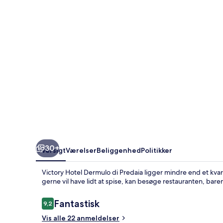
Predaia
30+
Oversigt
Værelser
Beliggenhed
Politikker
Victory Hotel Dermulo di Predaia ligger mindre end et kvar
gerne vil have lidt at spise, kan besøge restauranten, bare
Anmeldelser
Fantastisk
9,2
9,2 ud af 10.
Vis alle 22 anmeldelser