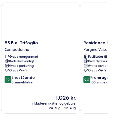
B&B al Trifoglio
Residence Hotel Miral
B&B
Residence
B&B al Trifoglio
Residence Hotel Mir
al
Hotel
Campodenno
Pergine Valsugana
Trifoglio
Miralago
Gratis morgenmad
Faciliteter til tøjvask
Campodenno
Pergine
Kæledyrsvenligt
Kæledyrsvenligt
Valsugana
Gratis parkering
Gratis parkering
Gratis Wi-Fi
Gratis Wi-Fi
10.0
9.2
Enestående
Fremragende
10
9,2
ud
ud
5 anmeldelser
103 anmeldelser
af
af
10,
10,
Prisen
1.026 kr.
Enestående,
Fremragende,
er
5
103
inkluderer skatter og gebyrer
inkluderer 
1.026 kr.
anmeldelser
anmeldelser
24. aug. - 25. aug.