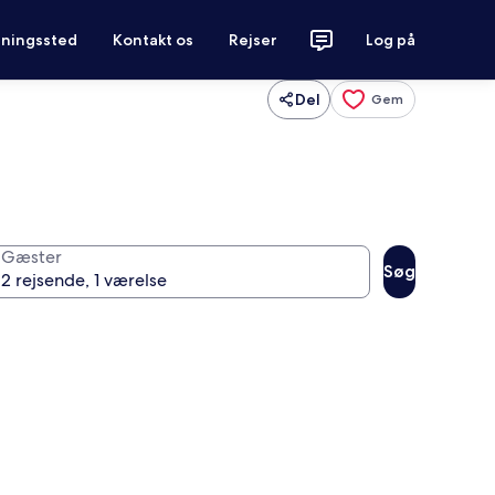
tningssted
Kontakt os
Rejser
Log på
Del
Gem
Gæster
Søg