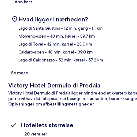
Åbn kort
Hvad ligger i nærheden?
Lago di Santa Giustina
- 12 min. gang
- 1.1 km
Molveno-søen
- 40 min. kørsel
- 39.7 km
Kor
Lago di Tovel
- 42 min. kørsel
- 23.0 km
Caldaro-søen
- 48 min. kørsel
- 39.0 km
Lago di Caldonazzo
- 52 min. kørsel
- 57.2 km
Se mere
Victory Hotel Dermulo di Predaia
Victory Hotel Dermulo di Predaia ligger mindre end et kvarters kørs
gerne vil have lidt at spise, kan besøge restauranten, baren/loungen
Oplysninger om afbestillingsrettigheder
Hotellets størrelse
20 værelser