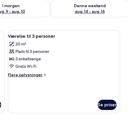
lighed for i morgen aug. 9 - aug. 10
Tjek tilgængelighed for denne weeken
I morgen
Denne weekend
ug. 9 - aug. 10
aug. 14 - aug. 16
g, træsengegavl, to vægmonterede lamper, en radiator, et vindue med gardin
Indlæs
Et soveværelse med en stor seng, træs
4
Værelse til 3 personer
alle
20 m²
billeder
Plads til 3 personer
af
Værelse
3 enkeltsenge
til
Gratis Wi-Fi
3
Flere
Flere oplysninger
personer
oplysninger
om
Værelse
til
3
r
Se priser
personer