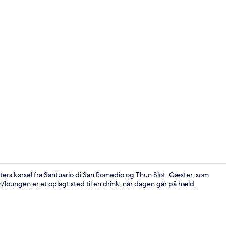
Der serveres
ters kørsel fra Santuario di San Romedio og Thun Slot. Gæster, som
n/loungen er et oplagt sted til en drink, når dagen går på hæld.
Skrivebord, 