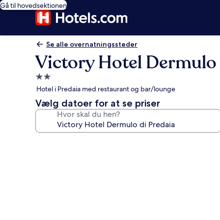
Gå til hovedsektionen
Se alle overnatningssteder
Victory Hotel Dermulo 
2.0-
stjernet
Hotel i Predaia med restaurant og bar/lounge
overnatningssted
Vælg datoer for at se priser
Hvor skal du hen?
Billedgalleri
for
Victory
Hotel
Dermulo
di