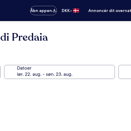
•
Åbn appen
DKK
Annoncér dit overna
di Predaia
Datoer