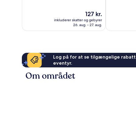
af
af
10,
10,
Prisen
127 kr.
Fantastisk,
Alletiders,
er
46
21
inkluderer skatter og gebyrer
127 kr.
anmeldelser
anmeldelser
26. aug. - 27. aug.
Log på for at se tilgængelige rabatte
eventyr.
Om området