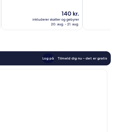
af
af
10,
10,
Prisen
140 kr.
Alletiders,
Alletiders,
er
72
49
inkluderer skatter og gebyrer
inkluderer 
140 kr.
anmeldelser
anmeldelser
20. aug. - 21. aug.
Log på
Tilmeld dig nu – det er gratis