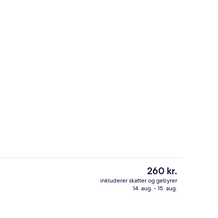
sstedets facade
Reception
Den
260 kr.
nuværende
inkluderer skatter og gebyrer
pris
14. aug. - 15. aug.
Udendørsområde
er
260 kr.