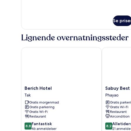
om
Værelse
Se prise
Lignende overnatningssteder
Berich Hotel
Sabuy Best H
Berich
Sabuy
Berich Hotel
Sabuy Best
Hotel
Best
Tak
Phayao
Tak
Hotel
Gratis morgenmad
Gratis parker
Phayao
Gratis parkering
Gratis Wi-Fi
Phayao
Gratis Wi-Fi
Restaurant
Restaurant
Aircondition
8.8
8.2
Fantastisk
Alletider
8,8
8,2
ud
ud
46 anmeldelser
21 anmelde