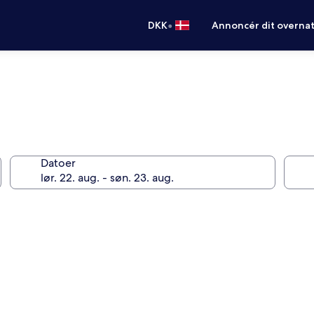
•
DKK
Annoncér dit overna
Datoer