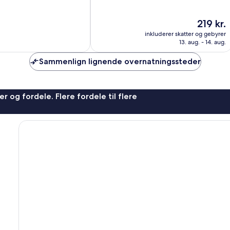
af
10,
Prisen
219 kr.
Fantastisk,
er
21
inkluderer skatter og gebyrer
219 kr.
anmeldelser
13. aug. - 14. aug.
Sammenlign lignende overnatningssteder
r og fordele. Flere fordele til flere