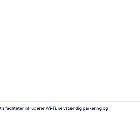
Overnatning
is faciliteter inkluderer Wi-Fi, selvstændig parkering og
Reception