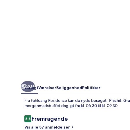
20+
Oversigt
Værelser
Beliggenhed
Politikker
Fra Fahluang Residence kan du nyde besøget i Phichit. Grat
morgenmadsbuffet dagligt fra kl. 06.30 til kl. 09.30.
Anmeldelser
Fremragende
8,8
8,8 ud af 10.
Vis alle 37 anmeldelser