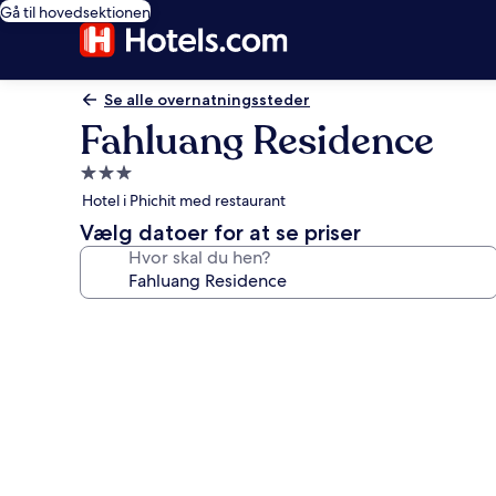
Gå til hovedsektionen
Se alle overnatningssteder
Fahluang Residence
3.0-
stjernet
Hotel i Phichit med restaurant
overnatningssted
Vælg datoer for at se priser
Hvor skal du hen?
Billedgalleri
for
Fahluang
Residence