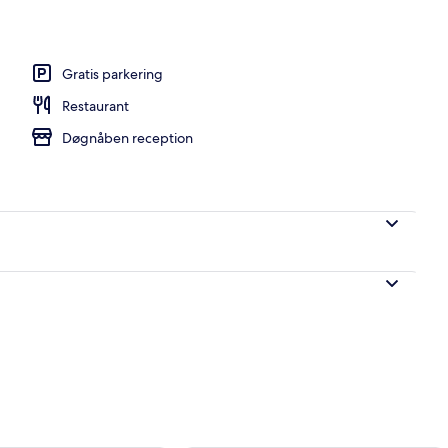
e Room | Skrivebord, ekstra senge (tillægsgebyr), gratis Wi-Fi, sengetøj
Gratis parkering
Restaurant
Døgnåben reception