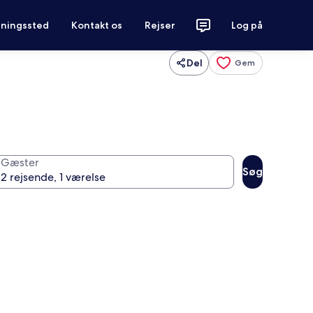
tningssted
Kontakt os
Rejser
Log på
Del
Gem
Gæster
Søg