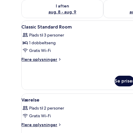
Tjek tilgængelighed for i aften aug. 8 - aug. 9
Tjek tilgænge
I aften
aug. 8 - aug. 9
a
Indlæs
Et pænt møbleret soveværelse 
4
Classic Standard Room
alle
Plads til 3 personer
billeder
1 dobbeltseng
af
Classic
Gratis Wi-Fi
Standard
Flere
Flere oplysninger
Room
oplysninger
om
Classic
Standard
Se prise
Room
Indlæs
Et hotelværelse med en seng, e
1
Værelse
alle
Plads til 2 personer
billeder
Gratis Wi-Fi
af
Værelse
Flere
Flere oplysninger
oplysninger