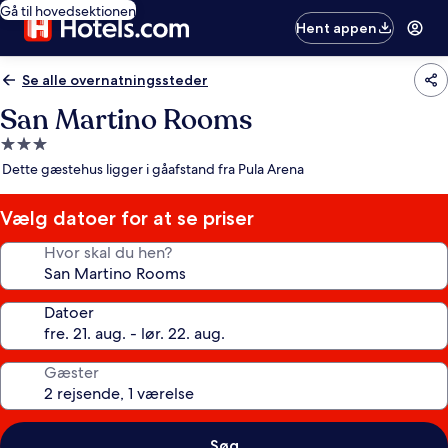
Gå til hovedsektionen
Hent appen
Se alle overnatningssteder
San Martino Rooms
3.0-
stjernet
Dette gæstehus ligger i gåafstand fra Pula Arena
overnatningssted
Vælg datoer for at se priser
Hvor skal du hen?
Datoer
Gæster
Søg