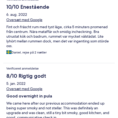
10/10 Enestående
6. aug. 2022
Oversæt med Google
Fint och fräscht rum med tyst läge, cirka 5 minuters promenad
från centrum. Nära mataffär och smidig incheckning. Bra
utrustat kök och badrum, rummet var mycket välstädat. Lite
lyhört mellan rummen dock, men det var ingenting som störde
oss.
Daniel, rejse på 2 nætter
Verificeret anmeldelse
8/10 Rigtig godt
5. jan. 2022
Oversæt med Google
Good overnight in pula
We came here after our previous accommodation ended up
being super smoky and not stellar. This was definitely an
upgrade and was clean, still a tiny bit smoky, good kitchen, and
good, communicative check in