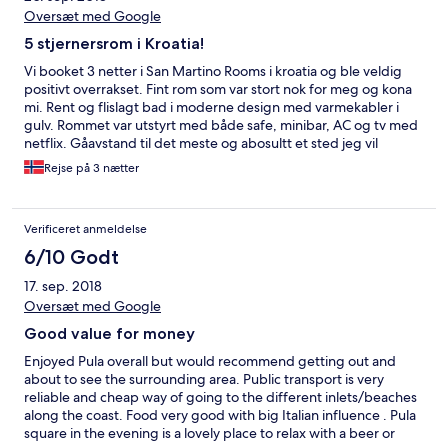
Oversæt med Google
5 stjernersrom i Kroatia!
Vi booket 3 netter i San Martino Rooms i kroatia og ble veldig
positivt overrakset. Fint rom som var stort nok for meg og kona
mi. Rent og flislagt bad i moderne design med varmekabler i
gulv. Rommet var utstyrt med både safe, minibar, AC og tv med
netflix. Gåavstand til det meste og abosultt et sted jeg vil
anbefale andre. Her får du mye for penga!
Rejse på 3 nætter
Verificeret anmeldelse
6/10 Godt
17. sep. 2018
Oversæt med Google
Good value for money
Enjoyed Pula overall but would recommend getting out and
about to see the surrounding area. Public transport is very
reliable and cheap way of going to the different inlets/beaches
along the coast. Food very good with big Italian influence . Pula
square in the evening is a lovely place to relax with a beer or