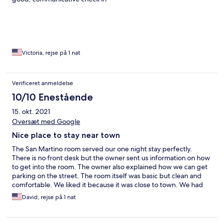
Victoria, rejse på 1 nat
Verificeret anmeldelse
10/10 Enestående
15. okt. 2021
Oversæt med Google
Nice place to stay near town
The San Martino room served our one night stay perfectly.
There is no front desk but the owner sent us information on how
to get into the room. The owner also explained how we can get
parking on the street. The room itself was basic but clean and
comfortable. We liked it because it was close to town. We had
the ability to watch Netflix which was a nice bonus.
David, rejse på 1 nat