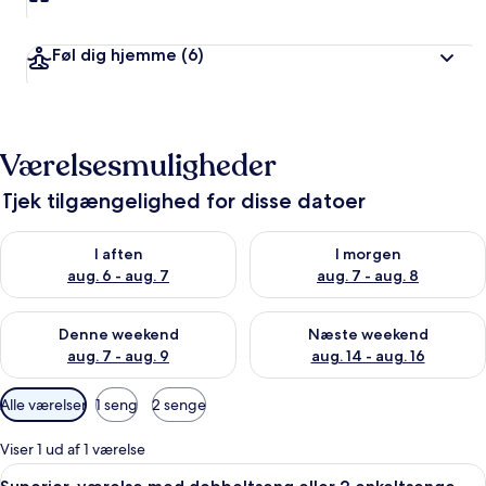
Føl dig hjemme
(6)
Værelsesmuligheder
Tjek tilgængelighed for disse datoer
Tjek tilgængelighed for i aften aug. 6 - aug. 7
Tjek tilgængelighed for i morg
I aften
I morgen
aug. 6 - aug. 7
aug. 7 - aug. 8
Tjek tilgængelighed for denne weekend aug. 7 - aug. 9
Tjek tilgængelighed for næste
Denne weekend
Næste weekend
aug. 7 - aug. 9
aug. 14 - aug. 16
Tilgængelige
Alle værelser
1 seng
2 senge
filtre
for
Viser 1 ud af 1 værelse
værelser
Indlæs
Et soveværelse med en stor seng, et 
44