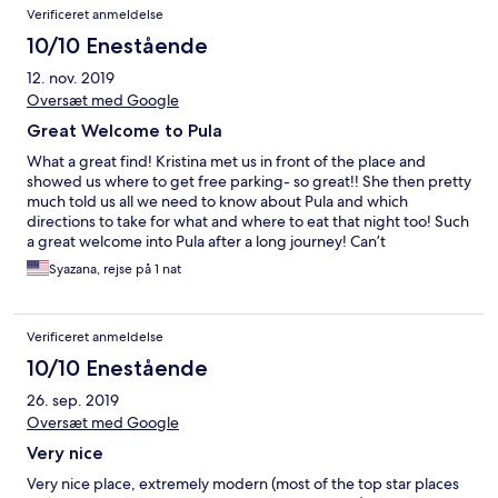
Verificeret anmeldelse
10/10 Enestående
12. nov. 2019
Oversæt med Google
Great Welcome to Pula
What a great find! Kristina met us in front of the place and
showed us where to get free parking- so great!! She then pretty
much told us all we need to know about Pula and which
directions to take for what and where to eat that night too! Such
a great welcome into Pula after a long journey! Can’t
recommend this place enough!! Walking distance to everything
Syazana, rejse på 1 nat
you would want to see in Pula too. They also have a shared
kitchen where you could prepare breakfast if you need to. The
rooms are clean and modern looking. So pleased with this find.
Verificeret anmeldelse
10/10 Enestående
26. sep. 2019
Oversæt med Google
Very nice
Very nice place, extremely modern (most of the top star places