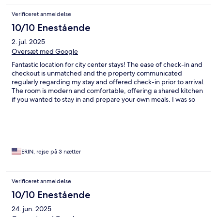
Verificeret anmeldelse
10/10 Enestående
2. jul. 2025
Oversæt med Google
Fantastic location for city center stays! The ease of check-in and
checkout is unmatched and the property communicated
regularly regarding my stay and offered check-in prior to arrival.
The room is modern and comfortable, offering a shared kitchen
if you wanted to stay in and prepare your own meals. I was so
please with my choice to stay at this location and will come back
again!
ERIN, rejse på 3 nætter
Verificeret anmeldelse
10/10 Enestående
24. jun. 2025