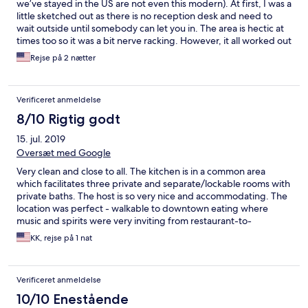
we’ve stayed in the US are not even this modern). At first, I was a
little sketched out as there is no reception desk and need to
wait outside until somebody can let you in. The area is hectic at
times too so it was a bit nerve racking. However, it all worked out
and while looking back, it was a very smooth start to the stay. If
Rejse på 2 nætter
you have never been to Pula (like us), the city looks a bit scary
however once you stay there for a night or so, you feel much
more comfortable with the city and the excellent location of the
Verificeret anmeldelse
hotel. All in all, out of our four country stay during the trip, this
hotel was definitely one of the nicest.
8/10 Rigtig godt
15. jul. 2019
Oversæt med Google
Very clean and close to all. The kitchen is in a common area
which facilitates three private and separate/lockable rooms with
private baths. The host is so very nice and accommodating. The
location was perfect - walkable to downtown eating where
music and spirits were very inviting from restaurant-to-
restaurant. Free Parking ample everywhere- close to airport.
KK, rejse på 1 nat
Verificeret anmeldelse
10/10 Enestående