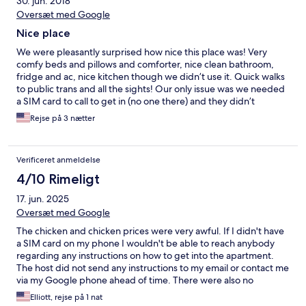
30. jun. 2018
Oversæt med Google
Nice place
We were pleasantly surprised how nice this place was! Very
comfy beds and pillows and comforter, nice clean bathroom,
fridge and ac, nice kitchen though we didn’t use it. Quick walks
to public trans and all the sights! Our only issue was we needed
a SIM card to call to get in (no one there) and they didn’t
understand that so we had to find a shop to call. If you have a
Rejse på 3 nætter
SIM card/ phone then your fine! Awesome place.
Verificeret anmeldelse
4/10 Rimeligt
17. jun. 2025
Oversæt med Google
The chicken and chicken prices were very awful. If I didn't have
a SIM card on my phone I wouldn't be able to reach anybody
regarding any instructions on how to get into the apartment.
The host did not send any instructions to my email or contact me
via my Google phone ahead of time. There were also no
instructions on how to park and I had to inquire about that and
Elliott, rejse på 1 nat
remind them that there was a parking that they advertised.