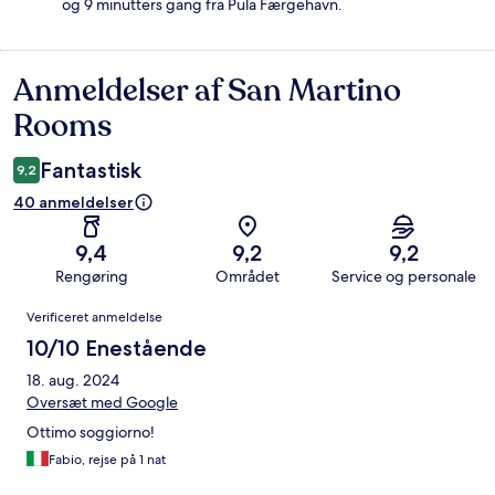
og 9 minutters gang fra Pula Færgehavn.
Anmeldelser af San Martino
Anmeldelser
Rooms
Fantastisk
9,2
40 anmeldelser
9,4
9,2
9,2
Rengøring
Området
Service og personale
Anmeldelser
Verificeret anmeldelse
10/10 Enestående
18. aug. 2024
Oversæt med Google
Ottimo soggiorno!
Fabio, rejse på 1 nat