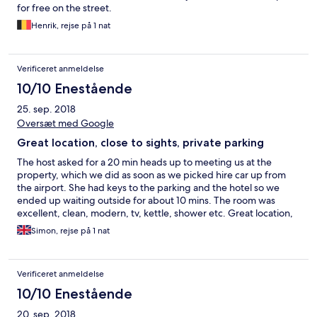
for free on the street.
Henrik, rejse på 1 nat
Verificeret anmeldelse
10/10 Enestående
25. sep. 2018
Oversæt med Google
Great location, close to sights, private parking
The host asked for a 20 min heads up to meeting us at the
property, which we did as soon as we picked hire car up from
the airport. She had keys to the parking and the hotel so we
ended up waiting outside for about 10 mins. The room was
excellent, clean, modern, tv, kettle, shower etc. Great location,
5 mins walk from the amphitheatre. Only stayed the one night
Simon, rejse på 1 nat
but would stay again.
Verificeret anmeldelse
10/10 Enestående
20. sep. 2018