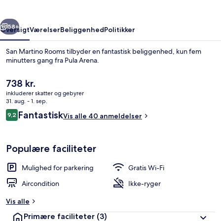
rige
Næste
58+
Oversigt
Værelser
Beliggenhed
Politikker
San Martino Rooms tilbyder en fantastisk beliggenhed, kun fem
minutters gang fra Pula Arena.
Den
738 kr.
nuværende
inkluderer skatter og gebyrer
pris
31. aug. - 1. sep.
er
Anmeldelser
Fantastisk
9,2
Vis alle 40 anmeldelser
738 kr.
9,2 ud af 10.
Superior-værelse med dobbeltseng ell
Populære faciliteter
Mulighed for parkering
Gratis Wi-Fi
Aircondition
Ikke-ryger
Vis alle
Primære faciliteter
(3)