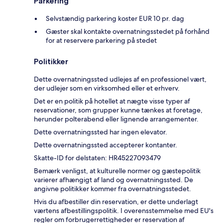
Parkering
Selvstændig parkering koster EUR 10 pr. dag
Gæster skal kontakte overnatningsstedet på forhånd
for at reservere parkering på stedet
Politikker
Dette overnatningssted udlejes af en professionel vært,
der udlejer som en virksomhed eller et erhverv.
Det er en politik på hotellet at nægte visse typer af
reservationer, som grupper kunne tænkes at foretage,
herunder polterabend eller lignende arrangementer.
Dette overnatningssted har ingen elevator.
Dette overnatningssted accepterer kontanter.
Skatte-ID for delstaten: HR45227093479
Bemærk venligst, at kulturelle normer og gæstepolitik
varierer afhængigt af land og overnatningssted. De
angivne politikker kommer fra overnatningsstedet.
Hvis du afbestiller din reservation, er dette underlagt
værtens afbestillingspolitik. I overensstemmelse med EU's
regler om forbrugerrettigheder er reservation af