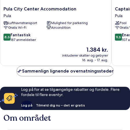
Pula
Captain
Pula City Center Accommodation
Captai
City
Emo
Pula
Pula
Center
City
Lufthavnstransport
Mulighed for parkering
Pool
Accommodation
Apartme
Gratis Wi-Fi
Aircondition
Gratis
Pula
Pula
8.6
9.6
Fantastisk
Ene
8,6
9,6
ud
ud
187 anmeldelser
107 
af
af
Prisen
1.384 kr.
10,
10,
er
Fantastisk,
Eneståe
inkluderer skatter og gebyrer
1.384 kr.
16. aug. - 17. aug.
187
107
anmeldelser
anmelde
Sammenlign lignende overnatningssteder
Log på for at se tilgængelige rabatter og fordele. Flere
fordele til flere eventyr.
Log på
Tilmeld dig nu – det er gratis
Om området