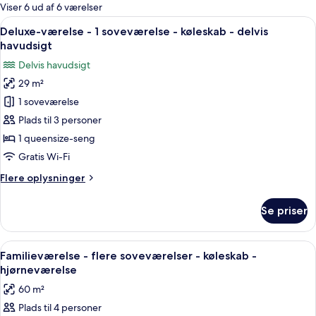
for
Viser 6 ud af 6 værelser
værelser
Indlæs
Et hotelværelse med en stor seng, et n
3
Deluxe-værelse - 1 soveværelse - køleskab - delvis
alle
havudsigt
billeder
Delvis havudsigt
af
29 m²
Deluxe-
1 soveværelse
værelse
-
Plads til 3 personer
1
1 queensize-seng
soveværelse
Gratis Wi-Fi
-
Flere
Flere oplysninger
køleskab
oplysninger
-
om
Se priser
Deluxe-
delvis
værelse
havudsigt
-
Indlæs
Et hotelværelse med to senge, en træ
1
1
Familieværelse - flere soveværelser - køleskab -
alle
soveværelse
hjørneværelse
-
billeder
60 m²
køleskab
af
-
Plads til 4 personer
Familieværelse