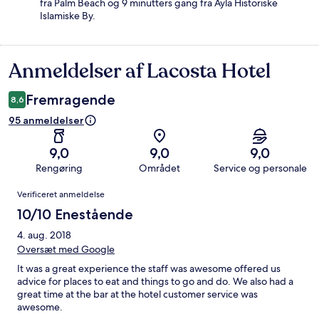
fra Palm Beach og 9 minutters gang fra Ayla Historiske
Islamiske By.
Anmeldelser af Lacosta Hotel
Anmeldelser
Fremragende
8,6
95 anmeldelser
9,0
9,0
9,0
Rengøring
Området
Service og personale
Anmeldelser
Verificeret anmeldelse
10/10 Enestående
4. aug. 2018
Oversæt med Google
It was a great experience the staff was awesome offered us
advice for places to eat and things to go and do. We also had a
great time at the bar at the hotel customer service was
awesome.