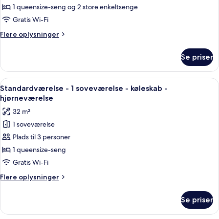
delvis
1 queensize-seng og 2 store enkeltsenge
-
havudsigt
flere
Gratis Wi-Fi
soveværelser
Flere
Flere oplysninger
-
oplysninger
om
køleskab
Se priser
Familieværelse
-
-
hjørneværelse
flere
Indlæs
Et hotelværelse med en stor seng, to 
1
soveværelser
Standardværelse - 1 soveværelse - køleskab -
alle
-
hjørneværelse
køleskab
billeder
32 m²
-
af
hjørneværelse
1 soveværelse
Standardværelse
Plads til 3 personer
-
1
1 queensize-seng
soveværelse
Gratis Wi-Fi
-
Flere
Flere oplysninger
køleskab
oplysninger
-
om
Se priser
Standardværelse
hjørneværelse
-