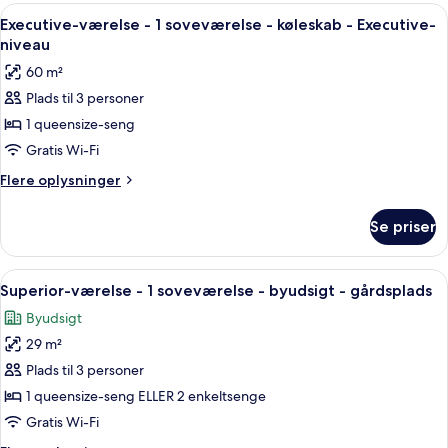
1
Indlæs
Et hotelværelse med en stor seng, et f
3
soveværelse
Executive-værelse - 1 soveværelse - køleskab - Executive-
alle
-
niveau
køleskab
billeder
60 m²
-
af
hjørneværelse
Plads til 3 personer
Executive-
1 queensize-seng
værelse
-
Gratis Wi-Fi
1
Flere
Flere oplysninger
soveværelse
oplysninger
om
-
Se priser
Executive-
køleskab
værelse
-
-
Indlæs
Et hotelværelse med seng, skrivebord,
3
Executive-
1
Superior-værelse - 1 soveværelse - byudsigt - gårdsplads
alle
soveværelse
niveau
Byudsigt
-
billeder
køleskab
29 m²
af
-
Superior-
Plads til 3 personer
Executive-
værelse
niveau
1 queensize-seng ELLER 2 enkeltsenge
-
Gratis Wi-Fi
1