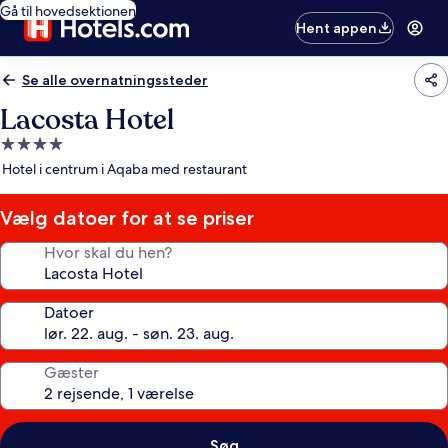
Gå til hovedsektionen
Hent appen
Se alle overnatningssteder
Lacosta Hotel
4.0-
stjernet
Hotel i centrum i Aqaba med restaurant
overnatningssted
Vælg datoer for at se priser
Hvor skal du hen?
Datoer
Gæster
Søg