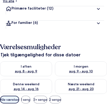
Vis alle
Primære faciliteter
(12)
For familier
(6)
Værelsesmuligheder
Tjek tilgængelighed for disse datoer
Tjek tilgængelighed for i aften aug. 8 - aug. 9
Tjek tilgængelighed for i morg
I aften
I morgen
aug. 8 - aug. 9
aug. 9 - aug. 10
Tjek tilgængelighed for denne weekend aug. 14 - aug. 16
Tjek tilgængelighed for næste
Denne weekend
Næste weekend
aug. 14 - aug. 16
aug. 21 - aug. 23
Tilgængelige
Alle værelser
1 seng
3+ senge
2 senge
filtre