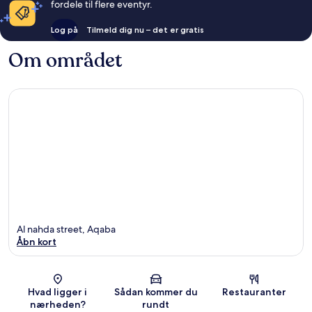
fordele til flere eventyr.
Log på
Tilmeld dig nu – det er gratis
Om området
Al nahda street, Aqaba
Åbn kort
Kort
Hvad ligger i
Sådan kommer du
Restauranter
nærheden?
rundt