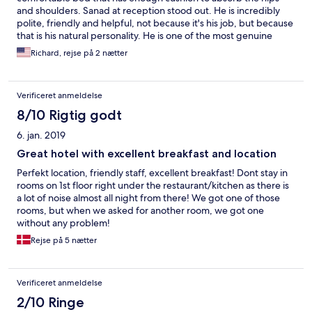
and shoulders. Sanad at reception stood out. He is incredibly
polite, friendly and helpful, not because it's his job, but because
that is his natural personality. He is one of the most genuine
people I've encountered in a hotel. Lacosta Hotel is lucky to have
Richard, rejse på 2 nætter
him. The interior of the hotel is noisy from fellow guests, (and an
amateur football team?) Sounds echo through the hallways. And
the guests in the adjacent room smoked, and left the door open
Verificeret anmeldelse
so the hall smelled of smoke. And smoke came through the
ventilation system into my room throughout the day and night.
8/10 Rigtig godt
It would be better if smoking and non-smoking rooms were on
6. jan. 2019
separate floors. Breakfast was good and had a good variety of
options.
Great hotel with excellent breakfast and location
Perfekt location, friendly staff, excellent breakfast! Dont stay in
rooms on 1st floor right under the restaurant/kitchen as there is
a lot of noise almost all night from there! We got one of those
rooms, but when we asked for another room, we got one
without any problem!
Rejse på 5 nætter
Verificeret anmeldelse
2/10 Ringe