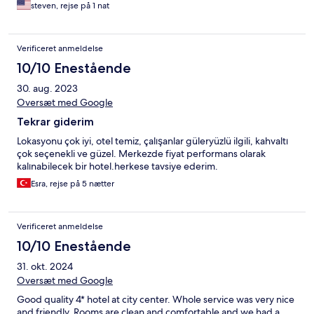
steven, rejse på 1 nat
Verificeret anmeldelse
10/10 Enestående
30. aug. 2023
Oversæt med Google
Tekrar giderim
Lokasyonu çok iyi, otel temiz, çalışanlar güleryüzlü ilgili, kahvaltı
çok seçenekli ve güzel. Merkezde fiyat performans olarak
kalınabilecek bir hotel.herkese tavsiye ederim.
Esra, rejse på 5 nætter
Verificeret anmeldelse
10/10 Enestående
31. okt. 2024
Oversæt med Google
Good quality 4* hotel at city center. Whole service was very nice
and friendly. Rooms are clean and comfortable and we had a