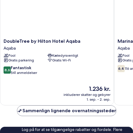
-
køleskab
-
hjørneværelse
DoubleTree
Marina
DoubleTree by Hilton Hotel Aqaba
Marina
by
Plaza
Aqaba
Aqaba
Hilton
Hotel,
Pool
Kæledyrsvenligt
Pool
Hotel
Tala
Gratis parkering
Gratis Wi-Fi
Gratis
Aqaba
Bay
Aqaba
Aqaba
8.6
6.4
Fantastisk
6,4
116 
8,6
ud
ud
541 anmeldelser
af
af
10,
10,
Prisen
1.236 kr.
Fantastisk,
116
er
541
anmelde
inkluderer skatter og gebyrer
1.236 kr.
anmeldelser
1. sep. - 2. sep.
Sammenlign lignende overnatningssteder
Log på for at se tilgængelige rabatter og fordele. Flere