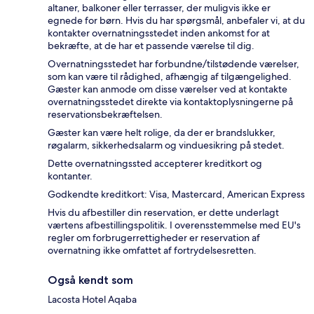
altaner, balkoner eller terrasser, der muligvis ikke er
egnede for børn. Hvis du har spørgsmål, anbefaler vi, at du
kontakter overnatningsstedet inden ankomst for at
bekræfte, at de har et passende værelse til dig.
Overnatningsstedet har forbundne/tilstødende værelser,
som kan være til rådighed, afhængig af tilgængelighed.
Gæster kan anmode om disse værelser ved at kontakte
overnatningsstedet direkte via kontaktoplysningerne på
reservationsbekræftelsen.
Gæster kan være helt rolige, da der er brandslukker,
røgalarm, sikkerhedsalarm og vinduesikring på stedet.
Dette overnatningssted accepterer kreditkort og
kontanter.
Godkendte kreditkort: Visa, Mastercard, American Express
Hvis du afbestiller din reservation, er dette underlagt
værtens afbestillingspolitik. I overensstemmelse med EU's
regler om forbrugerrettigheder er reservation af
overnatning ikke omfattet af fortrydelsesretten.
Også kendt som
Lacosta Hotel Aqaba