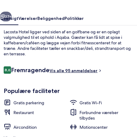
rige
Næste
37+
Oversigt
Værelser
Beliggenhed
Politikker
Lacosta Hotel ligger ved siden af en golfbane og er en oplagt
valgmulighed til et ophold i Aqaba. Gæster kan få lidt at spise i
kaffebaren/caféen og lægge vejen forbi fitnesscenteret for at
træne. Andre faciliteter tæller en snackbar/deli, strandtransport og
en terrasse.
Anmeldelser
Fremragende
8,6
Vis alle 95 anmeldelser
8,6 ud af 10.
Udsigt fra overnatningsstedet
Populære faciliteter
Gratis parkering
Gratis Wi-Fi
Restaurant
Forbundne værelser
tilbydes
Aircondition
Motionscenter