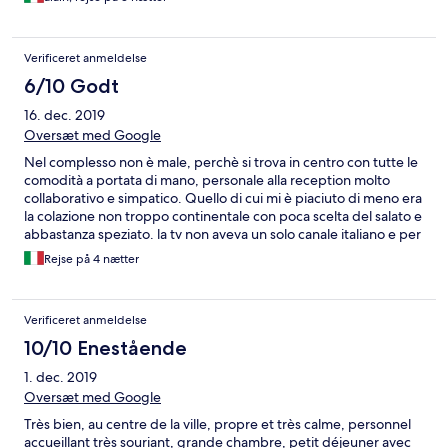
Verificeret anmeldelse
6/10 Godt
16. dec. 2019
Oversæt med Google
Nel complesso non è male, perchè si trova in centro con tutte le
comodità a portata di mano, personale alla reception molto
collaborativo e simpatico. Quello di cui mi è piaciuto di meno era
la colazione non troppo continentale con poca scelta del salato e
abbastanza speziato. la tv non aveva un solo canale italiano e per
finire quando ho prenotato ho letto da qualhe parte che
Rejse på 4 nætter
parlavano anche italiano,invece non era vero.
Verificeret anmeldelse
10/10 Enestående
1. dec. 2019
Oversæt med Google
Très bien, au centre de la ville, propre et très calme, personnel
accueillant très souriant, grande chambre, petit déjeuner avec