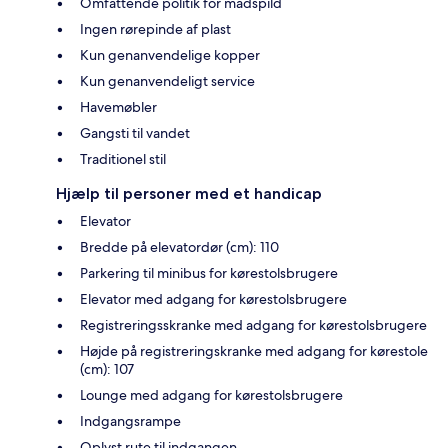
Omfattende politik for madspild
Ingen rørepinde af plast
Kun genanvendelige kopper
Kun genanvendeligt service
Havemøbler
Gangsti til vandet
Traditionel stil
Hjælp til personer med et handicap
Elevator
Bredde på elevatordør (cm): 110
Parkering til minibus for kørestolsbrugere
Elevator med adgang for kørestolsbrugere
Registreringsskranke med adgang for kørestolsbrugere
Højde på registreringskranke med adgang for kørestole
(cm): 107
Lounge med adgang for kørestolsbrugere
Indgangsrampe
Oplyst rute til indgangen