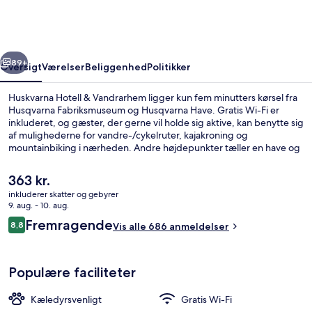
Vandrarhem
rige
Næste
89+
Oversigt
Værelser
Beliggenhed
Politikker
Huskvarna Hotell & Vandrarhem ligger kun fem minutters kørsel fra
Husqvarna Fabriksmuseum og Husqvarna Have. Gratis Wi-Fi er
inkluderet, og gæster, der gerne vil holde sig aktive, kan benytte sig
af mulighederne for vandre-/cykelruter, kajakroning og
mountainbiking i nærheden. Andre højdepunkter tæller en have og
rengøring af cykler.
Den
363 kr.
nuværende
inkluderer skatter og gebyrer
pris
9. aug. - 10. aug.
Sø
er
Anmeldelser
Fremragende
8,8
Vis alle 686 anmeldelser
363 kr.
8,8 ud af 10.
Populære faciliteter
Kæledyrsvenligt
Gratis Wi-Fi