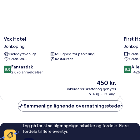
Vox
First
Vox Hotel
First 
Hotel
Hotel
Jonkoping
Jonkop
Jonkoping
Jönköpi
Kæledyrsvenligt
Mulighed for parkering
Grati
Jonkopi
Gratis Wi-Fi
Restaurant
Gratis
8.8
8.2
Fantastisk
Alle
8,8
8,2
ud
ud
2.875 anmeldelser
1.42
af
af
Prisen
450 kr.
10,
10,
er
Fantastisk,
Alletider
inkluderer skatter og gebyrer
450 kr.
9. aug. - 10. aug.
2.875
1.426
anmeldelser
anmelde
Sammenlign lignende overnatningssteder
Log på for at se tilgængelige rabatter og fordele. Flere
fordele til flere eventyr.