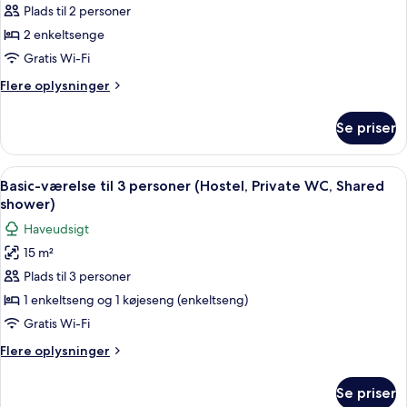
værelse
Plads til 2 personer
med
2 enkeltsenge
2
Gratis Wi-Fi
enkeltsenge
Flere
Flere oplysninger
oplysninger
om
Se priser
Basic-
værelse
med
Indlæs
Et værelse med køjeseng, tv, skrivebor
9
2
Basic-værelse til 3 personer (Hostel, Private WC, Shared
alle
enkeltsenge
shower)
billeder
Haveudsigt
af
15 m²
Basic-
Plads til 3 personer
værelse
til
1 enkeltseng og 1 køjeseng (enkeltseng)
3
Gratis Wi-Fi
personer
Flere
Flere oplysninger
(Hostel,
oplysninger
Private
om
Se priser
Basic-
WC,