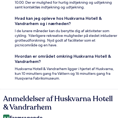
10.00. Der er mulighed for hurtig indtjekning og udtjekning
samt kontaktløs indtjekning og udtjekning.
Hvad kan jeg opleve hos Huskvarna Hotell &
Vandrarhem og i nærheden?
I de lunere måneder kan du benytte dig af aktiviteter som
cykling. Yderligere rekreative muligheder på stedet inkluderer
grotteudforskning. Nyd godt af faciliteter som et
picnicområde og en have.
Hvordan er området omkring Huskvarna Hotell &
Vandrarhem?
Huskvarna Hotell & Vandrarhem ligger i hjertet af Huskvarna,
kun 10 minutters gang fra Vättern og 16 minutters gang fra
Husqvarna Fabriksmuseum.
Anmeldelser af Huskvarna Hotell
Anmeldelser
& Vandrarhem
Fremragende
8,8