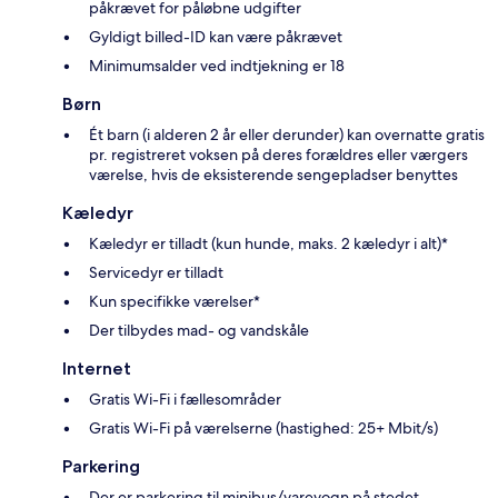
påkrævet for påløbne udgifter
Gyldigt billed-ID kan være påkrævet
Minimumsalder ved indtjekning er 18
Børn
Ét barn (i alderen 2 år eller derunder) kan overnatte gratis
pr. registreret voksen på deres forældres eller værgers
værelse, hvis de eksisterende sengepladser benyttes
Kæledyr
Kæledyr er tilladt (kun hunde, maks. 2 kæledyr i alt)*
Servicedyr er tilladt
Kun specifikke værelser*
Der tilbydes mad- og vandskåle
Internet
Gratis Wi-Fi i fællesområder
Gratis Wi-Fi på værelserne (hastighed: 25+ Mbit/s)
Parkering
Der er parkering til minibus/varevogn på stedet