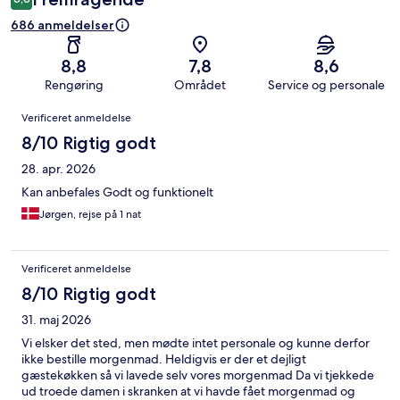
686 anmeldelser
8,8
7,8
8,6
Rengøring
Området
Service og personale
Anmeldelser
Verificeret anmeldelse
8/10 Rigtig godt
28. apr. 2026
Kan anbefales Godt og funktionelt
Jørgen, rejse på 1 nat
Verificeret anmeldelse
8/10 Rigtig godt
31. maj 2026
Vi elsker det sted, men mødte intet personale og kunne derfor
ikke bestille morgenmad. Heldigvis er der et dejligt
gæstekøkken så vi lavede selv vores morgenmad Da vi tjekkede
ud troede damen i skranken at vi havde fået morgenmad og