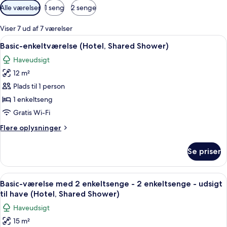
Tilgængelige
Alle værelser
1 seng
2 senge
filtre
for
Viser 7 ud af 7 værelser
værelser
Indlæs
En pænt redt seng med pude i hvid og
9
Basic-enkeltværelse (Hotel, Shared Shower)
alle
Haveudsigt
billeder
12 m²
af
Basic-
Plads til 1 person
enkeltværelse
1 enkeltseng
(Hotel,
Gratis Wi-Fi
Shared
Flere
Flere oplysninger
Shower)
oplysninger
om
Se priser
Basic-
enkeltværelse
(Hotel,
Indlæs
Et soveværelse med seng, stol, kommo
10
Shared
Basic-værelse med 2 enkeltsenge - 2 enkeltsenge - udsigt
alle
Shower)
til have (Hotel, Shared Shower)
billeder
Haveudsigt
af
15 m²
Basic-