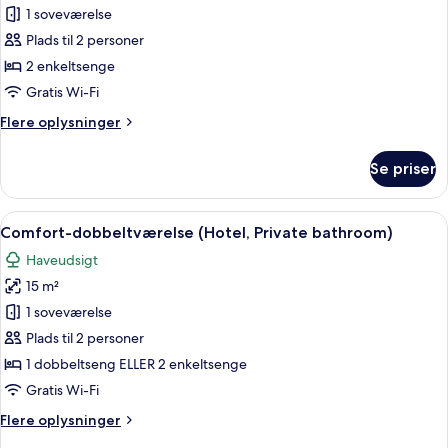
1 soveværelse
værelse
med
Plads til 2 personer
2
2 enkeltsenge
enkeltsenge
Gratis Wi-Fi
-
Flere
Flere oplysninger
2
oplysninger
enkeltsenge
om
Se priser
Basic-
-
værelse
udsigt
med
Indlæs
Comfort-dobbeltværelse (Hotel, Priva
til
20
2
Comfort-dobbeltværelse (Hotel, Private bathroom)
alle
have
enkeltsenge
Haveudsigt
-
billeder
(Hotel,
2
15 m²
af
Shared
enkeltsenge
Comfort-
1 soveværelse
Shower)
-
dobbeltværelse
udsigt
Plads til 2 personer
til
(Hotel,
1 dobbeltseng ELLER 2 enkeltsenge
have
Private
Gratis Wi-Fi
(Hotel,
bathroom)
Shared
Flere
Flere oplysninger
Shower)
oplysninger