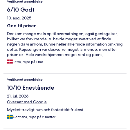
Verificeret anmeldelse
6/10 Godt
10. aug. 2025
God til prisen.
Der kom mange mails op til overnatningen, også gentagelser,
hvilket var forvirrende. Vi havde meget svært ved at finde
nøglen da vi ankom, kunne heller ikke finde information omkring
dette. Køjesengen var desværre meget larmende, men efter
prisen ok. Hele vandrehjemmet meget rent og pænt,
morgenmad og venligt personale over forventning.
Jette, rejse på 1 nat
Verificeret anmeldelse
10/10 Enestående
21. jul. 2026
Oversæt med Google
Mycket trevligt rum och fantastiskt frukost.
Gentiana, rejse på 2 nætter