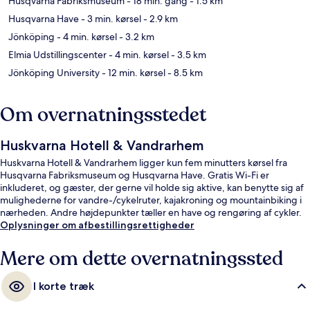
Husqvarna Fabriksmuseum
- 18 min. gang
- 1.5 km
Husqvarna Have
- 3 min. kørsel
- 2.9 km
Jönköping
- 4 min. kørsel
- 3.2 km
Elmia Udstillingscenter
- 4 min. kørsel
- 3.5 km
Jönköping University
- 12 min. kørsel
- 8.5 km
Om overnatningsstedet
Huskvarna Hotell & Vandrarhem
Huskvarna Hotell & Vandrarhem ligger kun fem minutters kørsel fra
Husqvarna Fabriksmuseum og Husqvarna Have. Gratis Wi-Fi er
inkluderet, og gæster, der gerne vil holde sig aktive, kan benytte sig af
mulighederne for vandre-/cykelruter, kajakroning og mountainbiking i
nærheden. Andre højdepunkter tæller en have og rengøring af cykler.
Oplysninger om afbestillingsrettigheder
Mere om dette overnatningssted
I korte træk