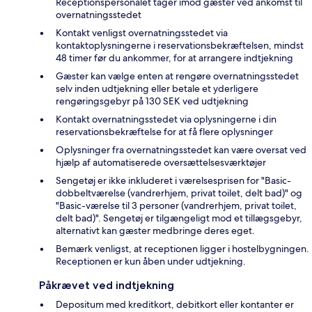
Receptionspersonalet tager imod gæster ved ankomst til
overnatningsstedet
Kontakt venligst overnatningsstedet via
kontaktoplysningerne i reservationsbekræftelsen, mindst
48 timer før du ankommer, for at arrangere indtjekning
Gæster kan vælge enten at rengøre overnatningsstedet
selv inden udtjekning eller betale et yderligere
rengøringsgebyr på 130 SEK ved udtjekning
Kontakt overnatningsstedet via oplysningerne i din
reservationsbekræftelse for at få flere oplysninger
Oplysninger fra overnatningsstedet kan være oversat ved
hjælp af automatiserede oversættelsesværktøjer
Sengetøj er ikke inkluderet i værelsesprisen for "Basic-
dobbeltværelse (vandrerhjem, privat toilet, delt bad)" og
"Basic-værelse til 3 personer (vandrerhjem, privat toilet,
delt bad)". Sengetøj er tilgængeligt mod et tillægsgebyr,
alternativt kan gæster medbringe deres eget.
Bemærk venligst, at receptionen ligger i hostelbygningen.
Receptionen er kun åben under udtjekning.
Påkrævet ved indtjekning
Depositum med kreditkort, debitkort eller kontanter er