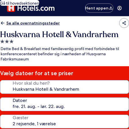
Gå til hovedsektionen
Hent appen
Se alle overnatningssteder
Huskvarna Hotell & Vandrarhem
3.0-
stjernet
Dette Bed & Breakfast med familievenlig profil med forbindelse til
overnatningssted
konferencecenteret befinder sig i nærheden af Husqvarna
Fabriksmuseum
Vælg datoer for at se priser
Hvor skal du hen?
Datoer
Gæster