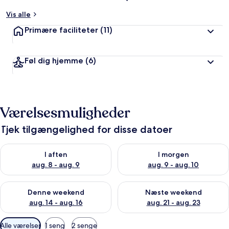
Vis alle
Primære faciliteter
(11)
Føl dig hjemme
(6)
Værelsesmuligheder
Tjek tilgængelighed for disse datoer
Tjek tilgængelighed for i aften aug. 8 - aug. 9
Tjek tilgængelighed for i morg
I aften
I morgen
aug. 8 - aug. 9
aug. 9 - aug. 10
Tjek tilgængelighed for denne weekend aug. 14 - aug. 16
Tjek tilgængelighed for næste
Denne weekend
Næste weekend
aug. 14 - aug. 16
aug. 21 - aug. 23
Tilgængelige
Alle værelser
1 seng
2 senge