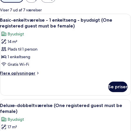
filtre
for
Viser 7 ud af 7 værelser
værelser
Indlæs
En pænt redt seng med et blåt og grøn
5
Basic-enkeltværelse - 1 enkeltseng - byudsigt (One
alle
registered guest must be female)
billeder
Byudsigt
af
14 m²
Basic-
Plads til 1 person
enkeltværelse
-
1 enkeltseng
1
Gratis Wi-Fi
enkeltseng
Flere
Flere oplysninger
-
oplysninger
byudsigt
om
Se priser
Basic-
(One
enkeltværelse
registered
-
Indlæs
Et hotelværelse med to senge, et stort
guest
6
1
Deluxe-dobbeltværelse (One registered guest must be
alle
enkeltseng
must
female)
-
billeder
be
Byudsigt
byudsigt
af
female)
(One
17 m²
Deluxe-
registered