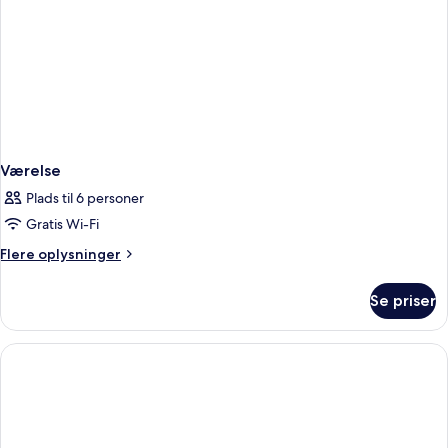
registered
guest
must
be
female)
Værelse
Plads til 6 personer
Gratis Wi-Fi
Flere
Flere oplysninger
oplysninger
om
Se priser
Værelse