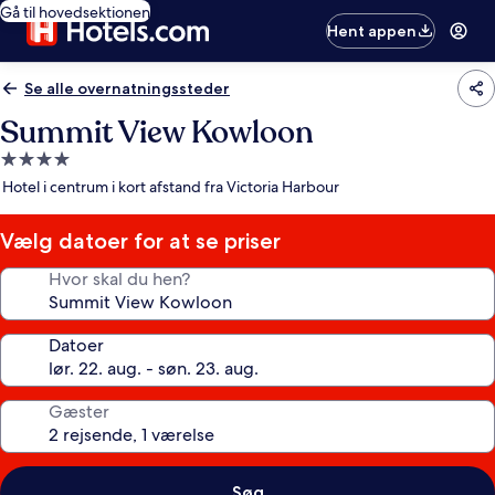
Gå til hovedsektionen
Hent appen
Se alle overnatningssteder
Summit View Kowloon
4.0-
stjernet
Hotel i centrum i kort afstand fra Victoria Harbour
overnatningssted
Vælg datoer for at se priser
Hvor skal du hen?
Datoer
Gæster
Søg