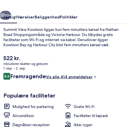
rige
Næste
23+
Oversigt
Værelser
Beliggenhed
Politikker
Summit View Kowloon ligger kun fem minutters kørsel fra Nathan
Road Shoppingområde og Victoria Harbour. Du tilbydes gratis
faciliteter som Wi-Fi og internet via kabel. Derudover ligger
Kowloon Bay og Harbour City blot fem minutters kørsel væk.
Den
522 kr.
nuværende
inkluderer skatter og gebyrer
pris
1. sep. - 2. sep.
er
Anmeldelser
Fremragende
8,6
Deluxe-dobbeltværelse (One registere
Vis alle 414 anmeldelser
522 kr.
8,6 ud af 10.
Populære faciliteter
Mulighed for parkering
Gratis Wi-Fi
Aircondition
Faciliteter til tøjvask
Døgnåben reception
Ikke-ryger