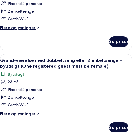
Plads til 2 personer
dobbeltværelse
guest
must
(One
2 enkeltsenge
be
registered
Gratis Wi-Fi
female)
guest
Flere
Flere oplysninger
must
oplysninger
be
om
Se priser
Deluxe-
female)
dobbeltværelse
(One
Indlæs
Et hotelværelse med to senge, et skri
7
registered
Grand-værelse med dobbeltseng eller 2 enkeltsenge -
alle
guest
byudsigt (One registered guest must be female)
must
billeder
Byudsigt
be
af
female)
23 m²
Grand-
Plads til 2 personer
værelse
med
2 enkeltsenge
dobbeltseng
Gratis Wi-Fi
eller
Flere
Flere oplysninger
2
oplysninger
enkeltsenge
om
Se priser
Grand-
-