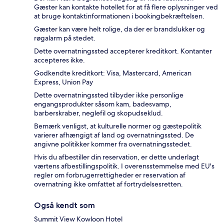
Gæster kan kontakte hotellet for at få flere oplysninger ved
at bruge kontaktinformationen i bookingbekræftelsen.
Gæster kan være helt rolige, da der er brandslukker og
røgalarm på stedet.
Dette overnatningssted accepterer kreditkort. Kontanter
accepteres ikke.
Godkendte kreditkort: Visa, Mastercard, American
Express, Union Pay
Dette overnatningssted tilbyder ikke personlige
engangsprodukter såsom kam, badesvamp,
barberskraber, neglefil og skopudseklud.
Bemærk venligst, at kulturelle normer og gæstepolitik
varierer afhængigt af land og overnatningssted. De
angivne politikker kommer fra overnatningsstedet.
Hvis du afbestiller din reservation, er dette underlagt
værtens afbestillingspolitik. I overensstemmelse med EU's
regler om forbrugerrettigheder er reservation af
overnatning ikke omfattet af fortrydelsesretten.
Også kendt som
Summit View Kowloon Hotel