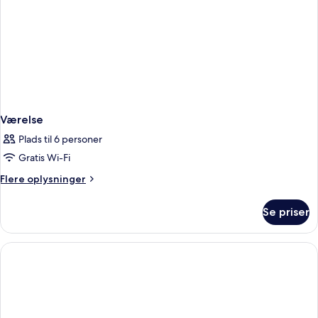
Værelse
Plads til 6 personer
Gratis Wi-Fi
Flere
Flere oplysninger
oplysninger
om
Se priser
Værelse