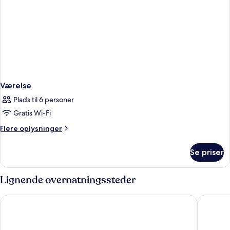
Værelse
Plads til 6 personer
Gratis Wi-Fi
Flere
Flere oplysninger
oplysninger
om
Se priser
Værelse
Lignende overnatningssteder
Metropark Hotel Kowloon Hong Kong
Harbour 