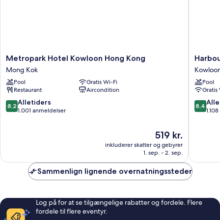
Metropark
Harbour
Metropark Hotel Kowloon Hong Kong
Harbou
Hotel
Plaza
Mong Kok
Kowloon
Kowloon
8
Pool
Gratis Wi-Fi
Pool
Hong
Degree
Restaurant
Aircondition
Gratis
Kong
Kowloo
Mong
City
8.2
8.4
Alletiders
Alle
8,2
8,4
Kok
ud
ud
1.001 anmeldelser
1.10
af
af
10,
10,
Prisen
519 kr.
Alletiders,
Alletider
er
inkluderer skatter og gebyrer
1.001
1.108
519 kr.
1. sep. - 2. sep.
anmeldelser
anmelde
Sammenlign lignende overnatningssteder
Log på for at se tilgængelige rabatter og fordele. Flere
fordele til flere eventyr.