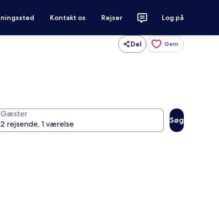
tningssted
Kontakt os
Rejser
Log på
Del
Gem
Gæster
Søg