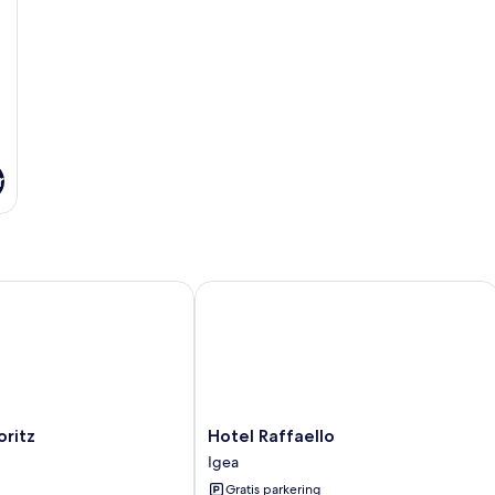
r
itz
Hotel Raffaello
Hotel
oritz
Hotel Raffaello
Raffaello
Igea
Igea
Gratis parkering