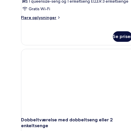
1 queensize-seng og 1 enkeltseng ELLER 3 enkeltsenge
Gratis Wi-Fi
Flere
Flere oplysninger
oplysninger
om
Værelse
Se prise
til
3
personer
Dobbeltværelse med dobbeltseng eller 2
enkeltsenge