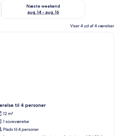
d aug. 7 - aug. 9
Tjek tilgængelighed for næste weekend aug. 14 - aug. 16
Næste weekend
aug. 14 - aug. 16
Viser 4 ud af 4 værelser
relse til 4 personer
12 m²
1 soveværelse
Plads til 4 personer