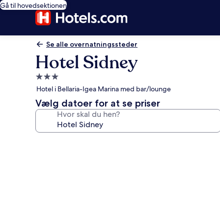
Gå til hovedsektionen
Se alle overnatningssteder
Hotel Sidney
3.0-
stjernet
Hotel i Bellaria-Igea Marina med bar/lounge
overnatningssted
Vælg datoer for at se priser
Hvor skal du hen?
Billedgalleri
for
Hotel
Sidney