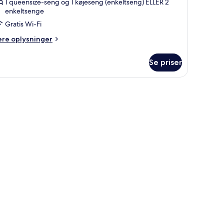
1 queensize-seng og 1 køjeseng (enkeltseng) ELLER 2
enkeltsenge
Gratis Wi-Fi
ere
ere oplysninger
lysninger
m
Se priser
relse
rsoner