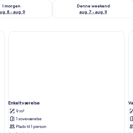
lighed for i morgen aug. 8 - aug. 9
Tjek tilgængelighed for denne weeken
I morgen
Denne weekend
ug. 8 - aug. 9
aug. 7 - aug. 9
Enkeltværelse
Væ
9 m²
1 soveværelse
Plads til 1 person