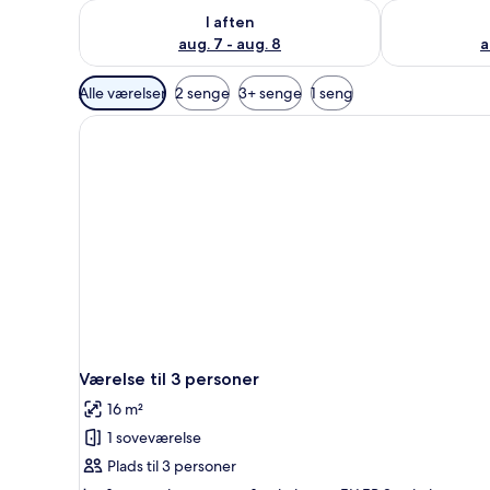
Tjek tilgængelighed for i aften aug. 7 - aug. 8
Tjek tilgænge
I aften
aug. 7 - aug. 8
a
Tilgængelige
Alle værelser
2 senge
3+ senge
1 seng
filtre
for
værelser
Værelse til 3 personer
16 m²
1 soveværelse
Plads til 3 personer