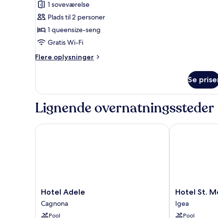
1 soveværelse
Plads til 2 personer
1 queensize-seng
Gratis Wi-Fi
Flere
Flere oplysninger
oplysninger
om
Se prise
Dobbeltværelse
med
dobbeltseng
Lignende overnatningssteder
eller
2
enkeltsenge
Hotel Adele
Hotel St. Mor
Hotel
Hotel
Hotel Adele
Hotel St. M
Adele
St.
Cagnona
Igea
Cagnona
Moritz
Pool
Pool
Igea