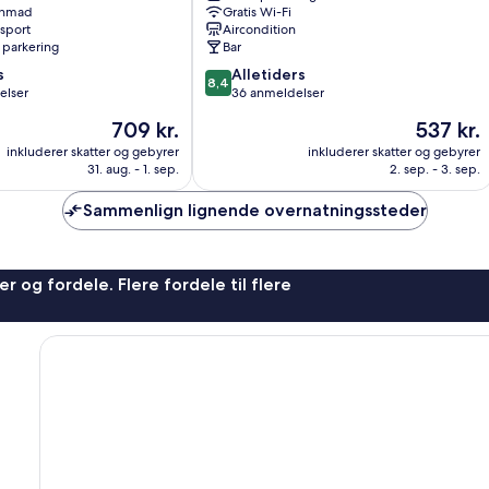
enmad
Gratis Wi-Fi
nsport
Aircondition
 parkering
Bar
8.4
s
Alletiders
8,4
ud
elser
36 anmeldelser
af
Prisen
Prisen
709 kr.
537 kr.
10,
er
er
Alletiders,
inkluderer skatter og gebyrer
inkluderer skatter og gebyrer
709 kr.
537 kr.
31. aug. - 1. sep.
2. sep. - 3. sep.
36
anmeldelser
Sammenlign lignende overnatningssteder
r og fordele. Flere fordele til flere