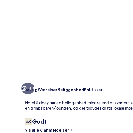
14+
Oversigt
Værelser
Beliggenhed
Politikker
Hotel Sidney har en beliggenhed mindre end et kvarters kørs
en drink i baren/loungen, og der tilbydes gratis lokale morg
Anmeldelser
Godt
6,0
6,0 ud af 10.
Vis alle 8 anmeldelser