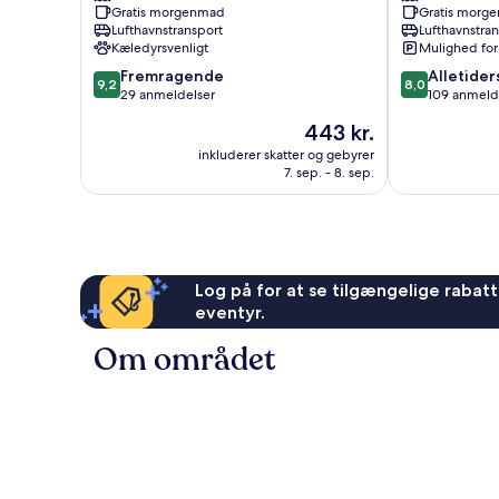
Gratis morgenmad
Gratis morg
Lufthavnstransport
Lufthavnstra
Kæledyrsvenligt
Mulighed for
9.2
8.0
Fremragende
Alletider
9,2
8,0
ud
ud
29 anmeldelser
109 anmeld
af
af
Prisen
443 kr.
10,
10,
er
Fremragende,
Alletiders,
inkluderer skatter og gebyrer
443 kr.
7. sep. - 8. sep.
29
109
anmeldelser
anmeldelser
Log på for at se tilgængelige rabatte
eventyr.
Om området