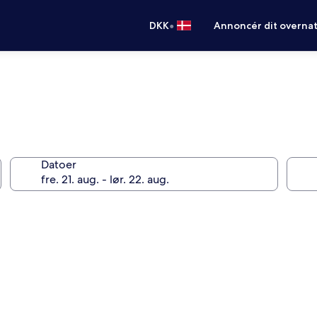
•
DKK
Annoncér dit overna
Datoer