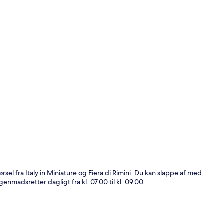
Område for 
el fra Italy in Miniature og Fiera di Rimini. Du kan slappe af med
enmadsretter dagligt fra kl. 07.00 til kl. 09.00.
Overnatning