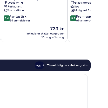
Gratis Wi-Fi
Gratis morgenmad
Restaurant
Spa
Aircondition
Mulighed for parkering
8.6
9.2
Fantastisk
Fremragende
8,6
9,2
ud
ud
34 anmeldelser
69 anmeldelser
af
af
Prisen
739 kr.
10,
10,
er
Fantastisk,
Fremragende,
inkluderer skatter og gebyrer
inkluderer 
739 kr.
23. aug. - 24. aug.
34
69
anmeldelser
anmeldelser
Log på
Tilmeld dig nu – det er gratis