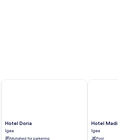
Hotel Doria
Hotel Madison
Hotel
Hotel
Hotel Doria
Hotel Madison
Doria
Madison
Igea
Igea
Igea
Igea
Mulighed for parkering
Pool