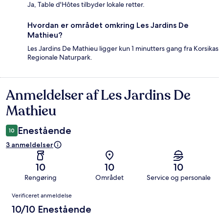
Ja, Table d'Hôtes tilbyder lokale retter.
Hvordan er området omkring Les Jardins De
Mathieu?
Les Jardins De Mathieu ligger kun 1 minutters gang fra Korsikas
Regionale Naturpark.
Anmeldelser af Les Jardins De
Anmeldelser
Mathieu
Enestående
10
3 anmeldelser
10
10
10
Rengøring
Området
Service og personale
Anmeldelser
Verificeret anmeldelse
10/10 Enestående