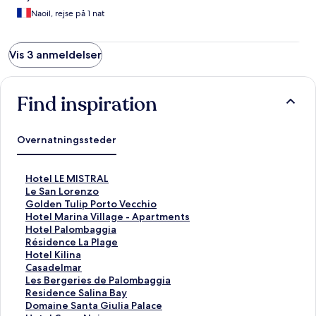
Naoil, rejse på 1 nat
Vis 3 anmeldelser
Find inspiration
Overnatningssteder
L
Hotel LE MISTRAL
i
L
Le San Lorenzo
n
i
L
Golden Tulip Porto Vecchio
k
n
i
L
Hotel Marina Village - Apartments
å
k
n
i
L
Hotel Palombaggia
b
å
k
n
i
L
Résidence La Plage
n
b
å
k
n
i
L
Hotel Kilina
e
n
b
å
k
n
i
L
Casadelmar
r
e
n
b
å
k
n
i
L
Les Bergeries de Palombaggia
d
r
e
n
b
å
k
n
i
L
Residence Salina Bay
e
d
r
e
n
b
å
k
n
i
L
Domaine Santa Giulia Palace