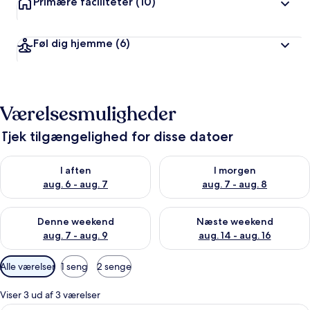
Primære faciliteter
(10)
Føl dig hjemme
(6)
Værelsesmuligheder
Tjek tilgængelighed for disse datoer
Tjek tilgængelighed for i aften aug. 6 - aug. 7
Tjek tilgængelighed for i morg
I aften
I morgen
aug. 6 - aug. 7
aug. 7 - aug. 8
Tjek tilgængelighed for denne weekend aug. 7 - aug. 9
Tjek tilgængelighed for næste
Denne weekend
Næste weekend
aug. 7 - aug. 9
aug. 14 - aug. 16
Tilgængelige
Alle værelser
1 seng
2 senge
filtre
for
Viser 3 ud af 3 værelser
værelser
En træterrasse med fletningsmøbler, e