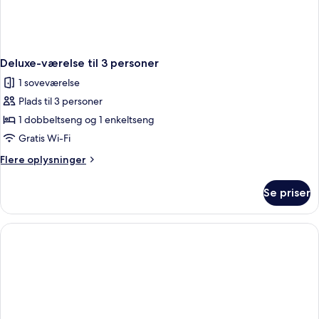
Deluxe-værelse til 3 personer
1 soveværelse
Plads til 3 personer
1 dobbeltseng og 1 enkeltseng
Gratis Wi-Fi
Flere
Flere oplysninger
oplysninger
om
Se priser
Deluxe-
værelse
til
3
personer