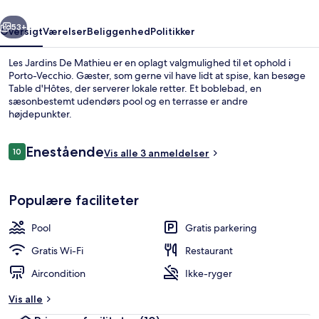
rige
Næste
53+
Oversigt
Værelser
Beliggenhed
Politikker
Les Jardins De Mathieu er en oplagt valgmulighed til et ophold i
Porto-Vecchio. Gæster, som gerne vil have lidt at spise, kan besøge
Table d'Hôtes, der serverer lokale retter. Et boblebad, en
sæsonbestemt udendørs pool og en terrasse er andre
højdepunkter.
Anmeldelser
Enestående
10
Vis alle 3 anmeldelser
10 ud af 10.
Overnatningsstedets område
Populære faciliteter
Pool
Gratis parkering
Gratis Wi-Fi
Restaurant
Aircondition
Ikke-ryger
Vis alle