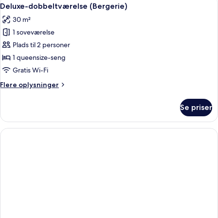
Indlæs
9
Deluxe-dobbeltværelse (Bergerie)
alle
30 m²
billeder
1 soveværelse
af
Deluxe-
Plads til 2 personer
dobbeltværelse
1 queensize-seng
(Bergerie)
Gratis Wi-Fi
Flere
Flere oplysninger
oplysninger
om
Se priser
Deluxe-
dobbeltværelse
(Bergerie)