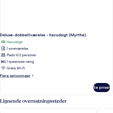
Deluxe-dobbeltværelse - havudsigt (Myrthe)
Havudsigt
1 soveværelse
Plads til 2 personer
1 queensize-seng
Gratis Wi-Fi
Flere
Flere oplysninger
oplysninger
om
Se priser
Deluxe-
dobbeltværelse
-
Lignende overnatningssteder
havudsigt
(Myrthe)
Le Balamina
Hôtel Ca