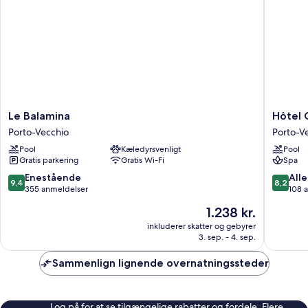
Le
Hôtel
Le Balamina
Hôtel 
Balamina
Castell'
Porto-Vecchio
Porto-V
Porto-
Porto-
Pool
Kæledyrsvenligt
Pool
Vecchio
Vecchio
Gratis parkering
Gratis Wi-Fi
Spa
9.4
8.2
Enestående
Alle
9,4
8,2
ud
ud
355 anmeldelser
108 
af
af
Prisen
1.238 kr.
10,
10,
er
Enestående,
Alletider
inkluderer skatter og gebyrer
1.238 kr.
3. sep. - 4. sep.
355
108
anmeldelser
anmelde
Sammenlign lignende overnatningssteder
Log på for at se tilgængelige rabatter og fordele. Flere