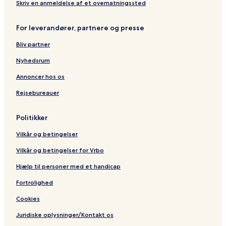
o
Skriv en anmeldelse af et overnatningssted
V
e
For leverandører, partnere og presse
c
c
Bliv partner
h
i
Nyhedsrum
o
Annoncer hos os
Rejsebureauer
Politikker
Vilkår og betingelser
Vilkår og betingelser for Vrbo
Hjælp til personer med et handicap
Fortrolighed
Cookies
Juridiske oplysninger/Kontakt os