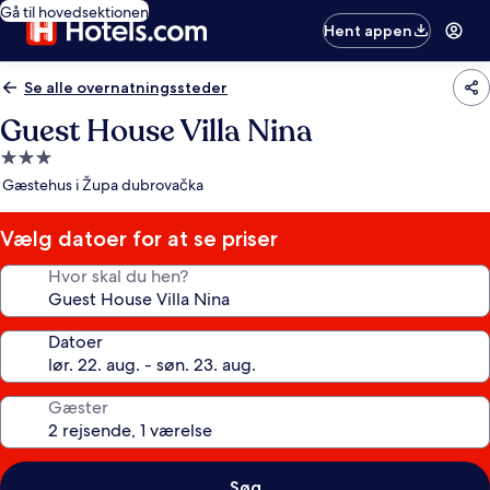
Gå til hovedsektionen
Hent appen
Se alle overnatningssteder
Guest House Villa Nina
3.0-
stjernet
Gæstehus i Župa dubrovačka
overnatningssted
Vælg datoer for at se priser
Hvor skal du hen?
Datoer
Gæster
Søg