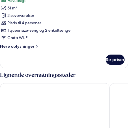
Havudsigt
billeder
51 m²
af
Lejlighed
2 soveværelser
-
Plads til 4 personer
2
1 queensize-seng og 2 enkeltsenge
soveværelser
Gratis Wi-Fi
-
Flere
Flere oplysninger
terrasse
oplysninger
-
om
Se priser
havudsigt
Lejlighed
-
2
Lignende overnatningssteder
soveværelser
-
Maistra Select Mlini Hotel
Maistra 
terrasse
-
havudsigt