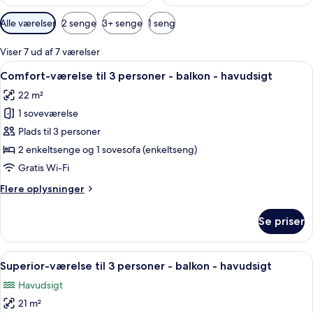
Tilgængelige
Alle værelser
2 senge
3+ senge
1 seng
filtre
for
Viser 7 ud af 7 værelser
værelser
Indlæs
En balkon med et hvidt bord og stole, 
7
Comfort-værelse til 3 personer - balkon - havudsigt
alle
22 m²
billeder
1 soveværelse
af
Comfort-
Plads til 3 personer
værelse
2 enkeltsenge og 1 sovesofa (enkeltseng)
til
Gratis Wi-Fi
3
Flere
Flere oplysninger
personer
oplysninger
-
om
Se priser
Comfort-
balkon
værelse
-
til
Indlæs
En balkon med stol og bord, med udsi
havudsigt
4
3
Superior-værelse til 3 personer - balkon - havudsigt
alle
personer
Havudsigt
-
billeder
balkon
21 m²
af