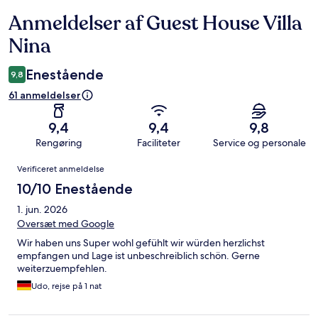
Anmeldelser af Guest House Villa
Anmeldelser
Nina
Enestående
9,8
61 anmeldelser
9,4
9,4
9,8
Rengøring
Faciliteter
Service og personale
Anmeldelser
Verificeret anmeldelse
10/10 Enestående
1. jun. 2026
Oversæt med Google
Wir haben uns Super wohl gefühlt wir würden herzlichst
empfangen und Lage ist unbeschreiblich schön. Gerne
weiterzuempfehlen.
Udo, rejse på 1 nat