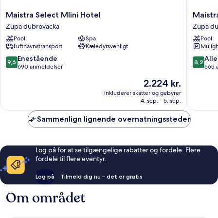
Maistra
Maistra
Maistra Select Mlini Hotel
Maistr
Select
Select
Zupa dubrovacka
Zupa du
Mlini
Astarea
Pool
Spa
Pool
Hotel
Hotel
Lufthavnstransport
Kæledyrsvenligt
Muligh
Zupa
Zupa
dubrovacka
dubrova
9.6
8.2
Enestående
Alle
9,6
8,2
ud
ud
690 anmeldelser
565 
af
af
Prisen
2.224 kr.
10,
10,
er
Enestående,
Alletider
inkluderer skatter og gebyrer
2.224 kr.
4. sep. - 5. sep.
690
565
anmeldelser
anmelde
Sammenlign lignende overnatningssteder
Log på for at se tilgængelige rabatter og fordele. Flere
fordele til flere eventyr.
Log på
Tilmeld dig nu – det er gratis
Om området