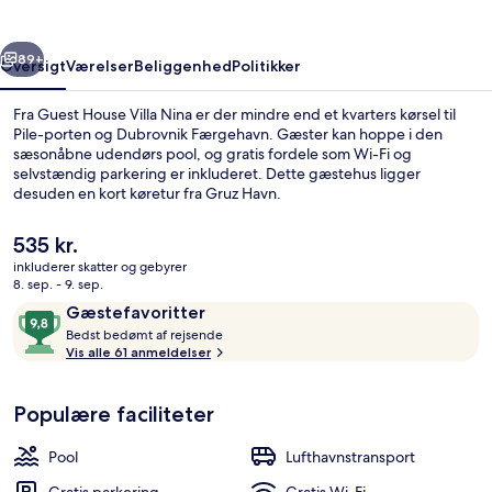
rige
Næste
89+
Oversigt
Værelser
Beliggenhed
Politikker
Fra Guest House Villa Nina er der mindre end et kvarters kørsel til
Pile-porten og Dubrovnik Færgehavn. Gæster kan hoppe i den
sæsonåbne udendørs pool, og gratis fordele som Wi-Fi og
selvstændig parkering er inkluderet. Dette gæstehus ligger
desuden en kort køretur fra Gruz Havn.
Den
535 kr.
nuværende
inkluderer skatter og gebyrer
pris
8. sep. - 9. sep.
Have
er
Anmeldelser
9,8
Gæstefavoritter
535 kr.
B
ud
Bedst bedømt af rejsende
e
Vis alle 61 anmeldelser
af
d
10,
s
Gæstefavoritter
Populære faciliteter
t
b
Pool
Lufthavnstransport
e
d