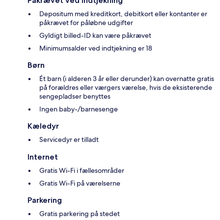
Påkrævet ved indtjekning
Depositum med kreditkort, debitkort eller kontanter er
påkrævet for påløbne udgifter
Gyldigt billed-ID kan være påkrævet
Minimumsalder ved indtjekning er 18
Børn
Ét barn (i alderen 3 år eller derunder) kan overnatte gratis
på forældres eller værgers værelse, hvis de eksisterende
sengepladser benyttes
Ingen baby-/barnesenge
Kæledyr
Servicedyr er tilladt
Internet
Gratis Wi-Fi i fællesområder
Gratis Wi-Fi på værelserne
Parkering
Gratis parkering på stedet