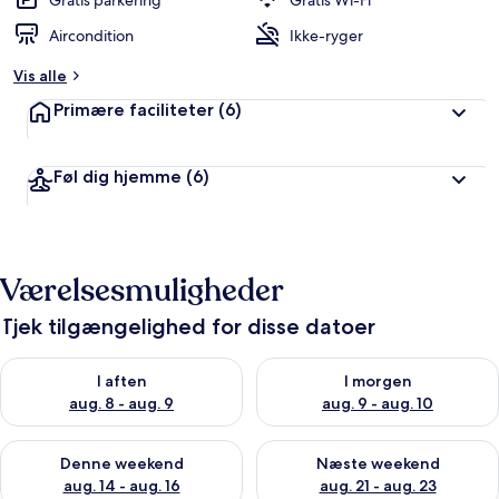
Gratis parkering
Gratis Wi-Fi
ø
Aircondition
Ikke-ryger
m
t
Vis alle
a
Primære faciliteter
(6)
f
r
Føl dig hjemme
(6)
e
j
s
e
n
Værelsesmuligheder
d
e
Tjek tilgængelighed for disse datoer
Tjek tilgængelighed for i aften aug. 8 - aug. 9
Tjek tilgængelighed for i morg
I aften
I morgen
aug. 8 - aug. 9
aug. 9 - aug. 10
Tjek tilgængelighed for denne weekend aug. 14 - aug. 16
Tjek tilgængelighed for næste
Denne weekend
Næste weekend
aug. 14 - aug. 16
aug. 21 - aug. 23