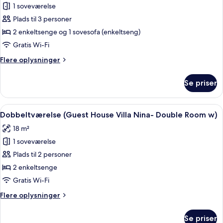
-
Superior-
1 soveværelse
havudsigt
værelse
Plads til 3 personer
til
2 enkeltsenge og 1 sovesofa (enkeltseng)
3
Gratis Wi-Fi
personer
Flere
Flere oplysninger
-
oplysninger
balkon
om
Se priser
-
Superior-
værelse
havudsigt
til
Indlæs
En swimmingpool med en stenvæg og t
18
3
Dobbeltværelse (Guest House Villa Nina- Double Room w)
alle
personer
18 m²
-
billeder
balkon
1 soveværelse
af
-
Dobbeltværelse
Plads til 2 personer
havudsigt
(Guest
2 enkeltsenge
House
Gratis Wi-Fi
Villa
Flere
Flere oplysninger
Nina-
oplysninger
Double
om
Se priser
Dobbeltværelse