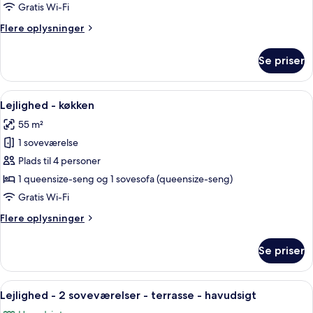
studiolejlighed
Gratis Wi-Fi
-
Flere
Flere oplysninger
køkken
oplysninger
-
om
Se priser
Basic-
delvis
studiolejlighed
havudsigt
-
Indlæs
En moderne stue med sofa, spisebord, 
12
køkken
Lejlighed - køkken
alle
-
55 m²
delvis
billeder
havudsigt
1 soveværelse
af
Lejlighed
Plads til 4 personer
-
1 queensize-seng og 1 sovesofa (queensize-seng)
køkken
Gratis Wi-Fi
Flere
Flere oplysninger
oplysninger
om
Se priser
Lejlighed
-
køkken
Indlæs
Lejlighed - 2 soveværelser - terrasse -
17
Lejlighed - 2 soveværelser - terrasse - havudsigt
alle