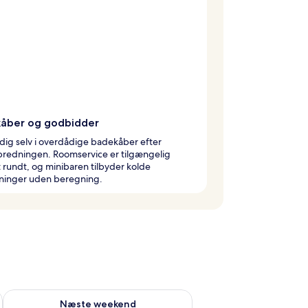
åber og godbidder
dig selv i overdådige badekåber efter
predningen. Roomservice er tilgængelig
rundt, og minibaren tilbyder kolde
kninger uden beregning.
d aug. 7 - aug. 9
Tjek tilgængelighed for næste weekend aug. 14 - aug. 16
Næste weekend