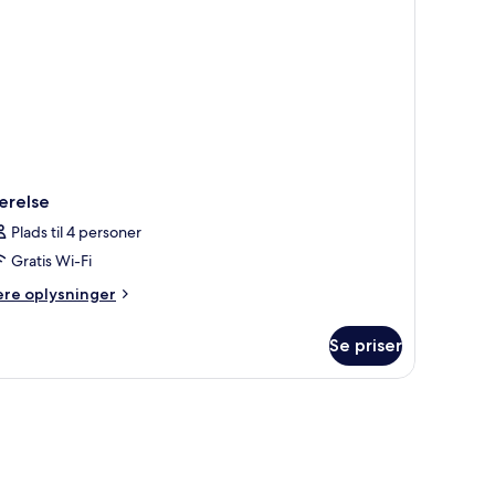
ærelse
Plads til 4 personer
Gratis Wi-Fi
ere
ere oplysninger
lysninger
m
Se priser
relse