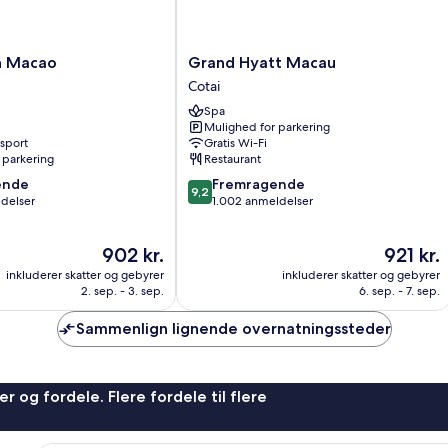
Grand
an Macao
Grand Hyatt Macau
Hyatt
Cotai
Macau
Spa
Cotai
Mulighed for parkering
nsport
Gratis Wi-Fi
 parkering
Restaurant
9.2
ende
Fremragende
9,2
ud
ldelser
1.002 anmeldelser
af
10,
Prisen
Prisen
902 kr.
921 kr.
,
Fremragende,
er
er
1.002
inkluderer skatter og gebyrer
inkluderer skatter og gebyrer
902 kr.
921 kr.
anmeldelser
2. sep. - 3. sep.
6. sep. - 7. sep.
Sammenlign lignende overnatningssteder
r og fordele. Flere fordele til flere