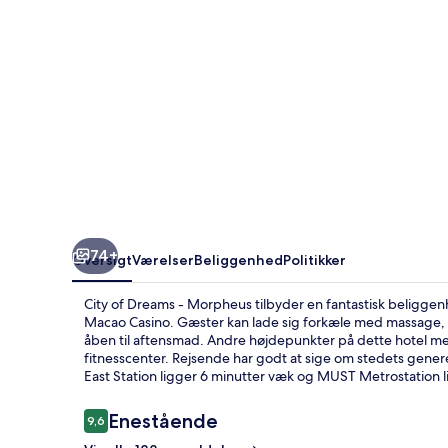
74+
Oversigt
Værelser
Beliggenhed
Politikker
City of Dreams - Morpheus tilbyder en fantastisk beliggen
Macao Casino. Gæster kan lade sig forkæle med massage, og
åben til aftensmad. Andre højdepunkter på dette hotel med
fitnesscenter. Rejsende har godt at sige om stedets generel
East Station ligger 6 minutter væk og MUST Metrostation l
Anmeldelser
Enestående
9,6
9,6 ud af 10.