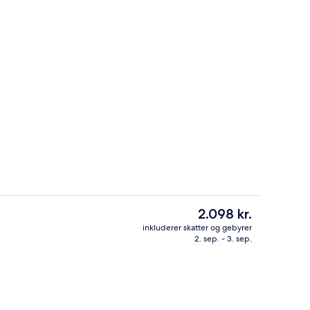
er, der serverer frokost og aftensmad
2 barer/lounger
Den
2.098 kr.
nuværende
inkluderer skatter og gebyrer
pris
2. sep. - 3. sep.
er, der serverer frokost og aftensmad
Udendørsområde
er
2.098 kr.