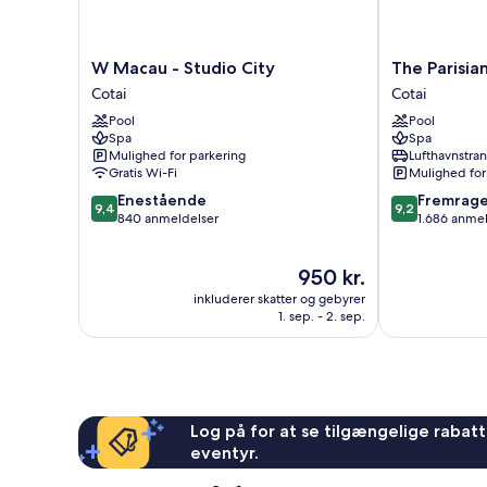
W
The
W Macau - Studio City
The Parisi
Macau
Parisian
Cotai
Cotai
-
Macao
Pool
Pool
Studio
Cotai
Spa
Spa
City
Mulighed for parkering
Lufthavnstra
Cotai
Gratis Wi-Fi
Mulighed for
9.4
9.2
Enestående
Fremrag
9,4
9,2
ud
ud
840 anmeldelser
1.686 anme
af
af
10,
10,
Prisen
950 kr.
Enestående,
Fremragende
er
840
1.686
inkluderer skatter og gebyrer
950 kr.
anmeldelser
anmeldelser
1. sep. - 2. sep.
Log på for at se tilgængelige rabatte
eventyr.