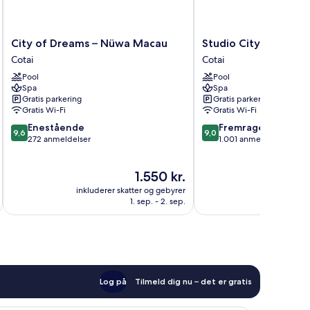
City
Studio
City of Dreams – Nüwa Macau
Studio City
of
City
Cotai
Cotai
Dreams
Cotai
Pool
Pool
–
Spa
Spa
Nüwa
Gratis parkering
Gratis parkering
Macau
Gratis Wi-Fi
Gratis Wi-Fi
Cotai
9.6
9.0
Enestående
Fremragende
9,6
9,0
ud
ud
272 anmeldelser
1.001 anmeldelser
af
af
10,
10,
Prisen
1.550 kr.
Enestående,
Fremragende,
er
272
1.001
inkluderer skatter og gebyrer
inkluderer 
1.550 kr.
anmeldelser
anmeldelser
1. sep. - 2. sep.
Log på
Tilmeld dig nu – det er gratis