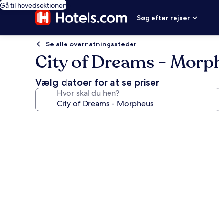
Gå til hovedsektionen
Søg efter rejser
Se alle overnatningssteder
City of Dreams - Morp
Vælg datoer for at se priser
Hvor skal du hen?
Billedgalleri
for
City
of
Dreams
-
Morpheus