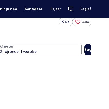
tningssted
Kontakt os
Rejser
Log på
Del
Gem
Gæster
Søg