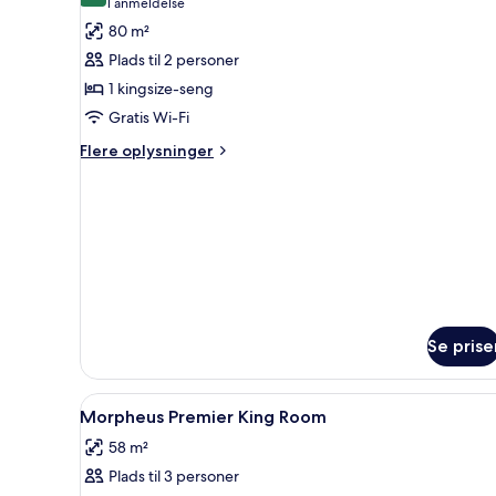
(1
1 anmeldelse
af
anmeldelse)
80 m²
Executive-
Plads til 2 personer
suite
1 kingsize-seng
-
Gratis Wi-Fi
1
soveværelse
Flere
Flere oplysninger
oplysninger
om
Executive-
suite
-
1
soveværelse
Se prise
Indlæs
Gratis produkter i minibaren, 
4
Morpheus Premier King Room
alle
58 m²
billeder
Plads til 3 personer
af