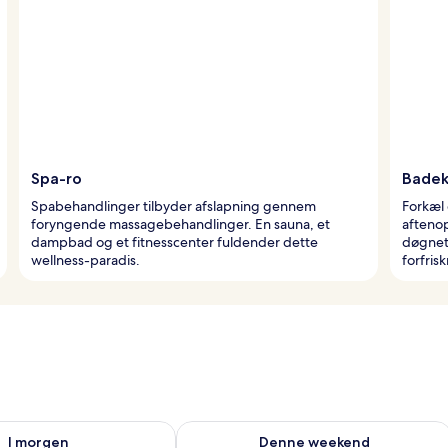
Spa-ro
Badek
Spabehandlinger tilbyder afslapning gennem
Forkæl 
foryngende massagebehandlinger. En sauna, et
afteno
dampbad og et fitnesscenter fuldender dette
døgnet 
wellness-paradis.
forfris
lighed for i morgen aug. 7 - aug. 8
Tjek tilgængelighed for denne weeken
I morgen
Denne weekend