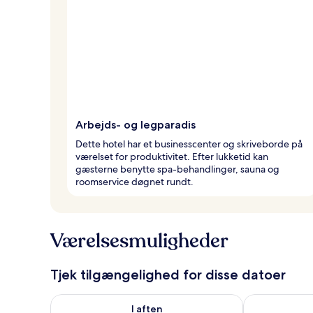
Arbejds- og legparadis
Dette hotel har et businesscenter og skriveborde på
værelset for produktivitet. Efter lukketid kan
gæsterne benytte spa-behandlinger, sauna og
roomservice døgnet rundt.
Værelsesmuligheder
Tjek tilgængelighed for disse datoer
Tjek tilgængelighed for i aften aug. 6 - aug. 7
Tjek tilgænge
I aften