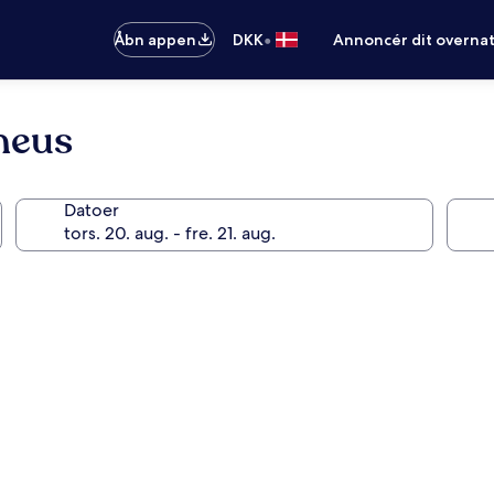
•
Åbn appen
DKK
Annoncér dit overna
heus
Datoer