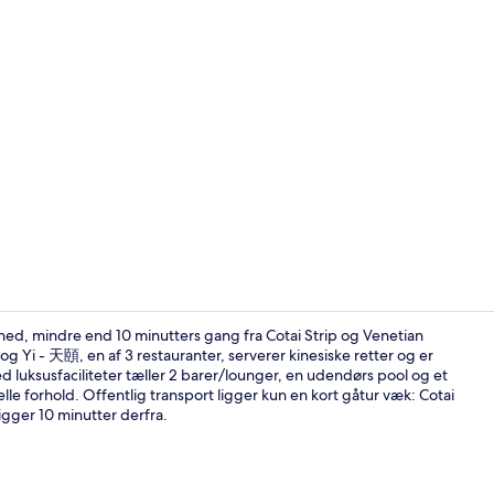
3 restaurant
hed, mindre end 10 minutters gang fra Cotai Strip og Venetian
 Yi - 天頤, en af 3 restauranter, serverer kinesiske retter og er
 luksusfaciliteter tæller 2 barer/lounger, en udendørs pool og et
3 restaurant
le forhold. Offentlig transport ligger kun en kort gåtur væk: Cotai
igger 10 minutter derfra.