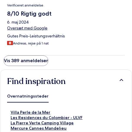
Verificeret anmeldelse
8/10 Rigtig godt
6. maj 2024
Oversæt med Google
Gutes Preis-Leistungsverhältnis
Andreas, rejse på 1 nat
Vis 389 anmeldelser
Find inspiration
Overnatningssteder
L
Villa Perle de la Mer
i
L
Les Residences du Colombier - ULVF
n
i
L
La Pierre Verte Camping Village
k
n
i
L
Mercure Cannes Mandelieu