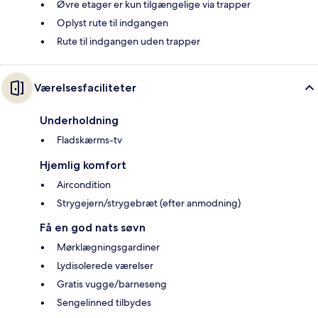
Øvre etager er kun tilgængelige via trapper
Oplyst rute til indgangen
Rute til indgangen uden trapper
Værelsesfaciliteter
Underholdning
Fladskærms-tv
Hjemlig komfort
Aircondition
Strygejern/strygebræt (efter anmodning)
Få en god nats søvn
Mørklægningsgardiner
Lydisolerede værelser
Gratis vugge/barneseng
Sengelinned tilbydes