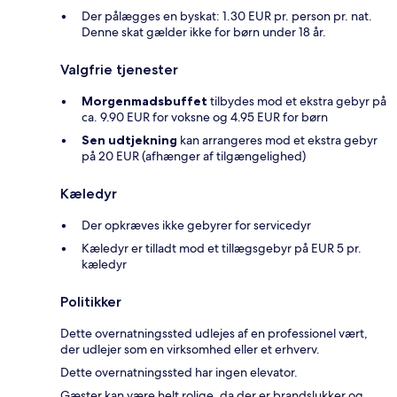
Der pålægges en byskat: 1.30 EUR pr. person pr. nat.
Denne skat gælder ikke for børn under 18 år.
Valgfrie tjenester
Morgenmadsbuffet
tilbydes mod et ekstra gebyr på
ca. 9.90 EUR for voksne og 4.95 EUR for børn
Sen udtjekning
kan arrangeres mod et ekstra gebyr
på 20 EUR (afhænger af tilgængelighed)
Kæledyr
Der opkræves ikke gebyrer for servicedyr
Kæledyr er tilladt mod et tillægsgebyr på EUR 5 pr.
kæledyr
Politikker
Dette overnatningssted udlejes af en professionel vært,
der udlejer som en virksomhed eller et erhverv.
Dette overnatningssted har ingen elevator.
Gæster kan være helt rolige, da der er brandslukker og