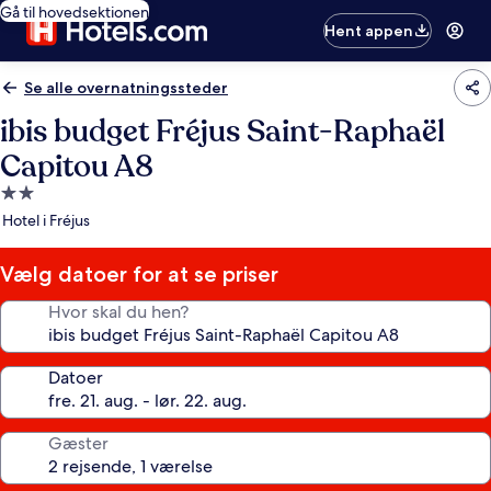
Gå til hovedsektionen
Hent appen
Se alle overnatningssteder
ibis budget Fréjus Saint-Raphaël
Capitou A8
2.0-
stjernet
Hotel i Fréjus
overnatningssted
Vælg datoer for at se priser
Hvor skal du hen?
Datoer
Gæster