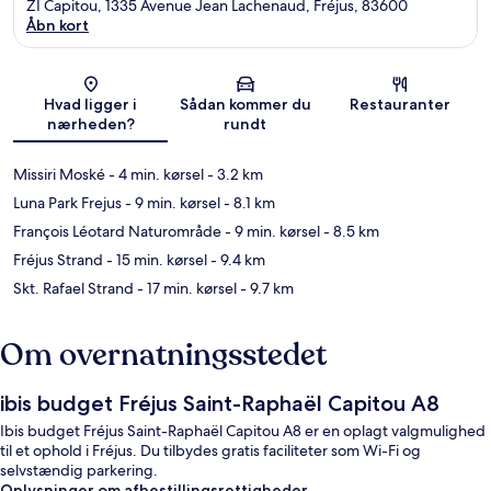
ZI Capitou, 1335 Avenue Jean Lachenaud, Fréjus, 83600
Åbn kort
Kort
Hvad ligger i
Sådan kommer du
Restauranter
nærheden?
rundt
Missiri Moské
- 4 min. kørsel
- 3.2 km
Luna Park Frejus
- 9 min. kørsel
- 8.1 km
François Léotard Naturområde
- 9 min. kørsel
- 8.5 km
Fréjus Strand
- 15 min. kørsel
- 9.4 km
Skt. Rafael Strand
- 17 min. kørsel
- 9.7 km
Om overnatningsstedet
ibis budget Fréjus Saint-Raphaël Capitou A8
Ibis budget Fréjus Saint-Raphaël Capitou A8 er en oplagt valgmulighed
til et ophold i Fréjus. Du tilbydes gratis faciliteter som Wi-Fi og
selvstændig parkering.
Oplysninger om afbestillingsrettigheder