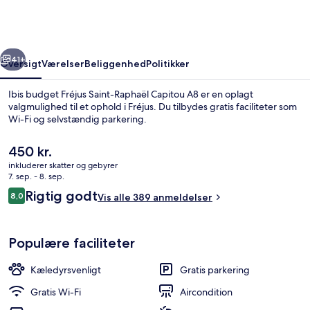
Saint-
Raphaël
Capitou
rige
Næste
A8
41+
Oversigt
Værelser
Beliggenhed
Politikker
Ibis budget Fréjus Saint-Raphaël Capitou A8 er en oplagt
valgmulighed til et ophold i Fréjus. Du tilbydes gratis faciliteter som
Wi-Fi og selvstændig parkering.
Den
450 kr.
nuværende
inkluderer skatter og gebyrer
pris
7. sep. - 8. sep.
er
Anmeldelser
Rigtig godt
8,0
Vis alle 389 anmeldelser
450 kr.
8,0 ud af 10.
Morgenmadsbuffet hver dag mod et 
Populære faciliteter
Kæledyrsvenligt
Gratis parkering
Gratis Wi-Fi
Aircondition