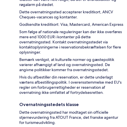
røgalarm på stedet.
Dette overnatningssted accepterer kreditkort, ANCV
Cheques-vacances og kontanter.
Godkendte kreditkort: Visa, Mastercard, American Express
Som følge af nationale reguleringer kan der ikke overføres
mere end 1000 EUR i kontanter på dette
overnatningssted. Kontakt overnatningsstedet via
kontaktoplysningerne i reservationsbekræftelsen for flere
oplysninger.
Bemærk venligst, at kulturelle normer og gæstepolitik
varierer afhængigt af land og overnatningssted. De
angivne politikker kommer fra overnatningsstedet.
Hvis du afbestiller din reservation, er dette underlagt
værtens afbestillingspolitik. I overensstemmelse med EU's
regler om forbrugerrettigheder er reservation af
overnatning ikke omfattet af fortrydelsesretten.
Overnatningsstedets klasse
Dette overnatningssted har modtaget sin officielle
stjernevurdering fra ATOUT France, det franske agentur
for turismeudvikling.