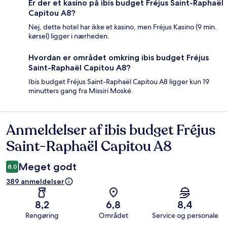
Er der et kasino på ibis budget Fréjus Saint-Raphaël
Capitou A8?
Nej, dette hotel har ikke et kasino, men Fréjus Kasino (9 min.
kørsel) ligger i nærheden.
Hvordan er området omkring ibis budget Fréjus
Saint-Raphaël Capitou A8?
Ibis budget Fréjus Saint-Raphaël Capitou A8 ligger kun 19
minutters gang fra Missiri Moské.
Anmeldelser af ibis budget Fréjus
Anmeldelser
Saint-Raphaël Capitou A8
Meget godt
8,0
389 anmeldelser
8,2
6,8
8,4
Rengøring
Området
Service og personale