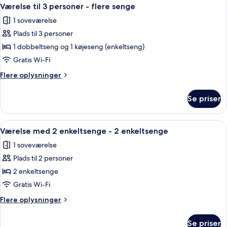
Indlæs
5
Værelse til 3 personer - flere senge
alle
1 soveværelse
billeder
Plads til 3 personer
af
Værelse
1 dobbeltseng og 1 køjeseng (enkeltseng)
til
Gratis Wi-Fi
3
Flere
Flere oplysninger
personer
oplysninger
-
om
Se priser
Værelse
flere
til
senge
3
Indlæs
Et hotelværelse med to senge, en bruse
8
personer
Værelse med 2 enkeltsenge - 2 enkeltsenge
alle
-
1 soveværelse
flere
billeder
senge
Plads til 2 personer
af
Værelse
2 enkeltsenge
med
Gratis Wi-Fi
2
Flere
Flere oplysninger
enkeltsenge
oplysninger
-
om
Se priser
Værelse