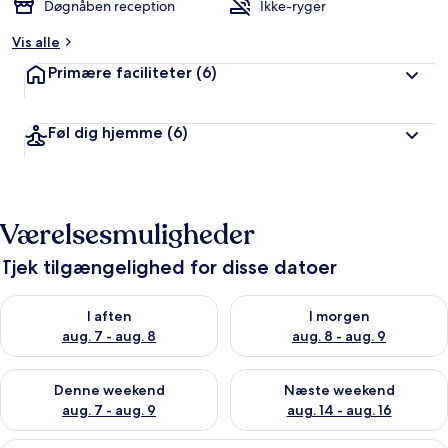
Døgnåben reception
Ikke-ryger
Vis alle
Primære faciliteter
(6)
Føl dig hjemme
(6)
Værelsesmuligheder
Tjek tilgængelighed for disse datoer
Tjek tilgængelighed for i aften aug. 7 - aug. 8
Tjek tilgængelighed for i morg
I aften
I morgen
aug. 7 - aug. 8
aug. 8 - aug. 9
Tjek tilgængelighed for denne weekend aug. 7 - aug. 9
Tjek tilgængelighed for næste
Denne weekend
Næste weekend
aug. 7 - aug. 9
aug. 14 - aug. 16
En køjeseng med stige, et natbord, e