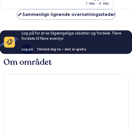
335 kr.
1. sep. - 2. sep.
anmeldelser
90
anmelde
Sammenlign lignende overnatningssteder
Log på for at se tilgængelige rabatter og fordele. Flere
fordele til flere eventyr.
Log på
Tilmeld dig nu – det er gratis
Om området