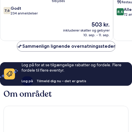
tilbydes
Restau
Hotel
7.6
Godt
Collecti
8.4
Alle
7,6
8,4
ud
234 anmeldelser
Ponferr
ud
72 a
af
af
Prisen
503 kr.
10,
10,
er
Godt,
Alletider
inkluderer skatter og gebyrer
503 kr.
234
10. sep. - 11. sep.
72
anmeldelser
anmelde
Sammenlign lignende overnatningssteder
Log på for at se tilgængelige rabatter og fordele. Flere
fordele til flere eventyr.
Log på
Tilmeld dig nu – det er gratis
Om området