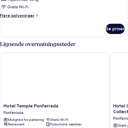
1
Gratis Wi-Fi
queensize-
Flere
Flere oplysninger
seng
oplysninger
om
Se priser
Dobbeltværelse
-
1
Lignende overnatningssteder
queensize-
seng
Hotel Temple Ponferrada
Hotel Ci
Hotel
Hotel
Hotel Temple Ponferrada
Hotel 
Temple
Ciudad
Collec
Ponferrada
Ponferrada
de
Ponferr
Mulighed for parkering
Gratis Wi-Fi
Ponferrada
Ponferr
Restaurant
Forbundne værelser
Ascend
Gratis