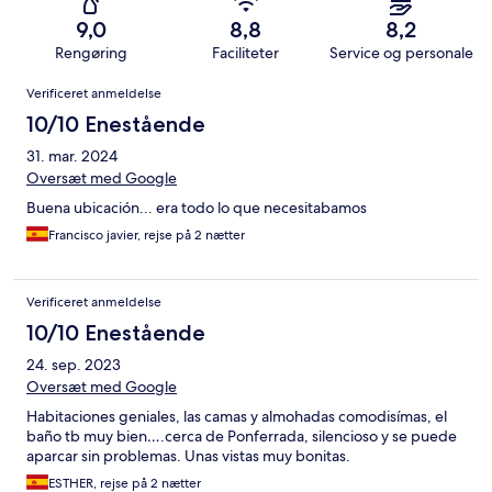
9,0
8,8
8,2
Rengøring
Faciliteter
Service og personale
Anmeldelser
Verificeret anmeldelse
10/10 Enestående
31. mar. 2024
Oversæt med Google
Buena ubicación... era todo lo que necesitabamos
Francisco javier, rejse på 2 nætter
Verificeret anmeldelse
10/10 Enestående
24. sep. 2023
Oversæt med Google
Habitaciones geniales, las camas y almohadas comodisímas, el
baño tb muy bien….cerca de Ponferrada, silencioso y se puede
aparcar sin problemas. Unas vistas muy bonitas.
ESTHER, rejse på 2 nætter