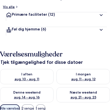
Vis alle
Primære faciliteter
(12)
Føl dig hjemme
(6)
Værelsesmuligheder
Tjek tilgængelighed for disse datoer
Tjek tilgængelighed for i aften aug. 10 - aug. 11
Tjek tilgængelighed for i morg
I aften
I morgen
aug. 10 - aug. 11
aug. 11 - aug. 12
Tjek tilgængelighed for denne weekend aug. 14 - aug. 16
Tjek tilgængelighed for næste
Denne weekend
Næste weekend
aug. 14 - aug. 16
aug. 21 - aug. 23
Tilgængelige
Alle værelser
2 senge
1 seng