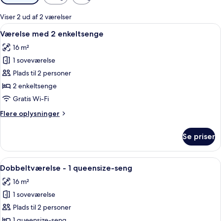
filtre
for
Viser 2 ud af 2 værelser
værelser
Indlæs
Et hotelværelse med et skrivebord, sto
6
Værelse med 2 enkeltsenge
alle
16 m²
billeder
1 soveværelse
af
Værelse
Plads til 2 personer
med
2 enkeltsenge
2
Gratis Wi-Fi
enkeltsenge
Flere
Flere oplysninger
oplysninger
om
Se priser
Værelse
med
2
Indlæs
En pænt redt seng med hvid dyne og g
5
enkeltsenge
Dobbeltværelse - 1 queensize-seng
alle
16 m²
billeder
1 soveværelse
af
Dobbeltværelse
Plads til 2 personer
-
1 queensize-seng