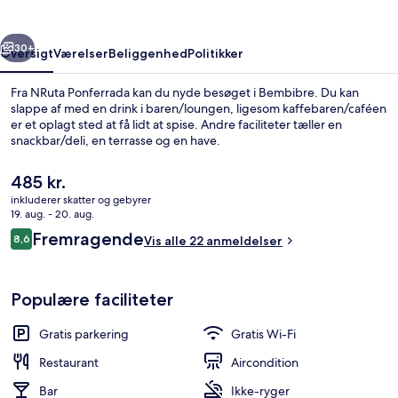
rige
Næste
30+
Oversigt
Værelser
Beliggenhed
Politikker
Fra NRuta Ponferrada kan du nyde besøget i Bembibre. Du kan
slappe af med en drink i baren/loungen, ligesom kaffebaren/caféen
er et oplagt sted at få lidt at spise. Andre faciliteter tæller en
snackbar/deli, en terrasse og en have.
Den
485 kr.
nuværende
inkluderer skatter og gebyrer
pris
19. aug. - 20. aug.
er
Anmeldelser
Fremragende
8,6
Restaurant
Vis alle 22 anmeldelser
485 kr.
8,6 ud af 10.
Populære faciliteter
Gratis parkering
Gratis Wi-Fi
Restaurant
Aircondition
Bar
Ikke-ryger