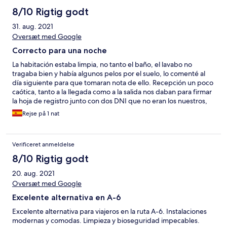
8/10 Rigtig godt
31. aug. 2021
Oversæt med Google
Correcto para una noche
La habitación estaba limpia, no tanto el baño, el lavabo no
tragaba bien y había algunos pelos por el suelo, lo comenté al
día siguiente para que tomaran nota de ello. Recepción un poco
caótica, tanto a la llegada como a la salida nos daban para firmar
la hoja de registro junto con dos DNI que no eran los nuestros,
hay que tener mucho cuidado con la documentación. En
Rejse på 1 nat
general, para pasar una noche de camino está bastante bien
Verificeret anmeldelse
8/10 Rigtig godt
20. aug. 2021
Oversæt med Google
Excelente alternativa en A-6
Excelente alternativa para viajeros en la ruta A-6. Instalaciones
modernas y comodas. Limpieza y bioseguridad impecables.