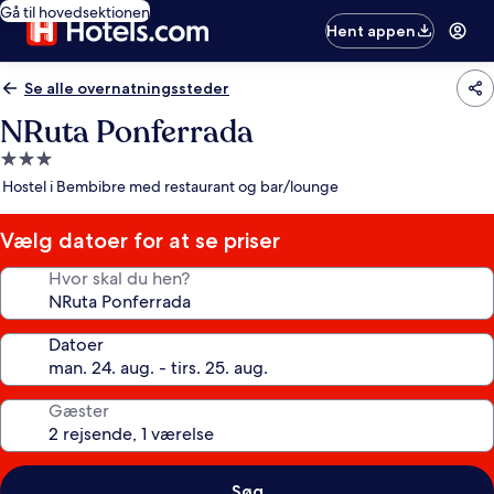
Gå til hovedsektionen
Hent appen
Se alle overnatningssteder
NRuta Ponferrada
3.0-
stjernet
Hostel i Bembibre med restaurant og bar/lounge
overnatningssted
Vælg datoer for at se priser
Hvor skal du hen?
Datoer
Gæster
Søg