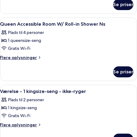
om
ACCESSIBLE
Se priser
1
SUITE
KING
NONSMOKING
HEARING
Indlæs
Et hotelværelse med to senge, et skriv
5
ACCESSIBLE
Queen Accessible Room W/ Roll-in Shower Ns
alle
SUITE
Plads til 4 personer
NONSMOKING
billeder
1 queensize-seng
af
Queen
Gratis Wi-Fi
Accessible
Flere
Flere oplysninger
Room
oplysninger
om
W/
Se priser
Queen
Roll-
Accessible
in
Room
Indlæs
Et hotelværelse med en seng, et skriv
4
Shower
W/
Værelse - 1 kingsize-seng - ikke-ryger
alle
Roll-
Ns
Plads til 2 personer
in
billeder
Shower
1 kingsize-seng
af
Ns
Værelse
Gratis Wi-Fi
-
Flere
Flere oplysninger
1
oplysninger
om