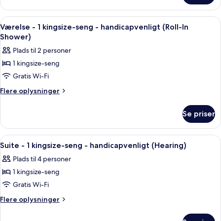
senge
-
-
2
Indlæs
Et hotelværelse med en seng, et skriv
4
ikke-
queensize-
Værelse - 1 kingsize-seng - handicapvenligt (Roll-In
alle
senge
ryger
Shower)
-
billeder
Plads til 2 personer
ikke-
af
ryger
1 kingsize-seng
Værelse
Gratis Wi-Fi
-
1
Flere
Flere oplysninger
oplysninger
kingsize-
om
seng
Se priser
Værelse
-
-
handicapvenligt
1
Indlæs
Et moderne hotelværelse med en stor s
3
kingsize-
(Roll-
Suite - 1 kingsize-seng - handicapvenligt (Hearing)
alle
seng
In
Plads til 4 personer
-
billeder
Shower)
handicapvenligt
1 kingsize-seng
af
(Roll-
Suite
Gratis Wi-Fi
In
-
Shower)
Flere
Flere oplysninger
1
oplysninger
om
kingsize-