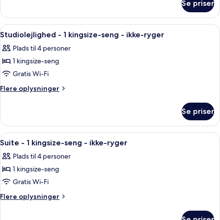
kingsize-
Se priser
Værelse
seng
-
-
1
Indlæs
Et hotelværelse med skrivebord i træ, e
9
ikke-
kingsize-
Studiolejlighed - 1 kingsize-seng - ikke-ryger
alle
seng
ryger
Plads til 4 personer
-
billeder
ikke-
1 kingsize-seng
af
ryger
Studiolejlighed
Gratis Wi-Fi
-
Flere
Flere oplysninger
1
oplysninger
om
kingsize-
Se priser
Studiolejlighed
seng
-
-
1
Indlæs
Et moderne hotelværelse med en stor s
2
ikke-
kingsize-
Suite - 1 kingsize-seng - ikke-ryger
alle
seng
ryger
Plads til 4 personer
-
billeder
ikke-
1 kingsize-seng
af
ryger
Suite
Gratis Wi-Fi
-
Flere
Flere oplysninger
1
oplysninger
om
kingsize-
Se priser