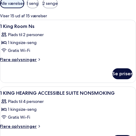
Tilgængelige
Alle værelser
1 seng
2 senge
filtre
for
Viser 15 ud af 15 værelser
værelser
Indlæs
Et hotelværelse med seng, skrivebord,
2
1 King Room Ns
alle
Plads til 2 personer
billeder
1 kingsize-seng
af
1
Gratis Wi-Fi
King
Flere
Flere oplysninger
Room
oplysninger
om
Ns
Se priser
1
King
Room
Indlæs
Et hotelværelse med seng, fjernsyn, et
7
Ns
1 KING HEARING ACCESSIBLE SUITE NONSMOKING
alle
Plads til 4 personer
billeder
1 kingsize-seng
af
1
Gratis Wi-Fi
KING
Flere
Flere oplysninger
HEARING
oplysninger