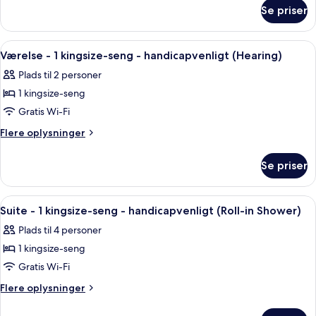
om
senge
Se priser
Værelse
-
-
handicapvenligt
2
Indlæs
Et hotelværelse med en seng, et skriv
10
queensize-
(Roll-
Værelse - 1 kingsize-seng - handicapvenligt (Hearing)
alle
senge
In
Plads til 2 personer
-
billeder
Shower)
handicapvenligt
1 kingsize-seng
af
(Roll-
Værelse
Gratis Wi-Fi
In
-
Shower)
Flere
Flere oplysninger
1
oplysninger
om
kingsize-
Se priser
Værelse
seng
-
-
1
Indlæs
Et hotelværelse med en seng, et skriv
9
handicapvenligt
kingsize-
Suite - 1 kingsize-seng - handicapvenligt (Roll-in Shower)
alle
seng
(Hearing)
Plads til 4 personer
-
billeder
handicapvenligt
1 kingsize-seng
af
(Hearing)
Suite
Gratis Wi-Fi
-
Flere
Flere oplysninger
1
oplysninger
om