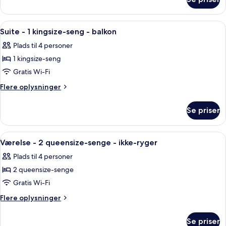
Suite
seng
-
-
1
Indlæs
Et hotelværelse med fjernsyn, en rød sto
5
ikke-
kingsize-
Suite - 1 kingsize-seng - balkon
alle
seng
ryger
Plads til 4 personer
-
billeder
ikke-
1 kingsize-seng
af
ryger
Suite
Gratis Wi-Fi
-
Flere
Flere oplysninger
1
oplysninger
om
kingsize-
Se priser
Suite
seng
-
-
1
Indlæs
Et hotelværelse med to senge, et skri
4
balkon
kingsize-
Værelse - 2 queensize-senge - ikke-ryger
alle
seng
Plads til 4 personer
-
billeder
balkon
2 queensize-senge
af
Værelse
Gratis Wi-Fi
-
Flere
Flere oplysninger
2
oplysninger
om
queensize-
Se priser
Værelse