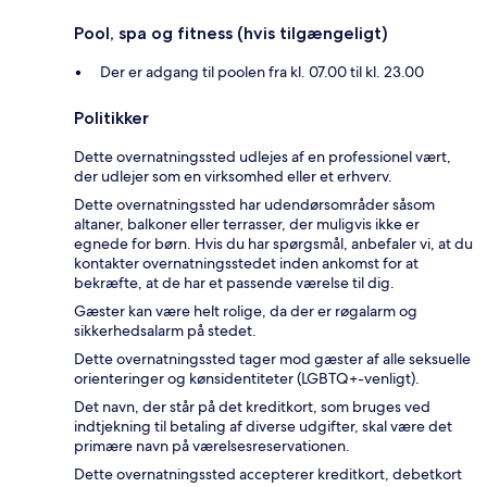
Pool, spa og fitness (hvis tilgængeligt)
Der er adgang til poolen fra kl. 07.00 til kl. 23.00
Politikker
Dette overnatningssted udlejes af en professionel vært,
der udlejer som en virksomhed eller et erhverv.
Dette overnatningssted har udendørsområder såsom
altaner, balkoner eller terrasser, der muligvis ikke er
egnede for børn. Hvis du har spørgsmål, anbefaler vi, at du
kontakter overnatningsstedet inden ankomst for at
bekræfte, at de har et passende værelse til dig.
Gæster kan være helt rolige, da der er røgalarm og
sikkerhedsalarm på stedet.
Dette overnatningssted tager mod gæster af alle seksuelle
orienteringer og kønsidentiteter (LGBTQ+-venligt).
Det navn, der står på det kreditkort, som bruges ved
indtjekning til betaling af diverse udgifter, skal være det
primære navn på værelsesreservationen.
Dette overnatningssted accepterer kreditkort, debetkort