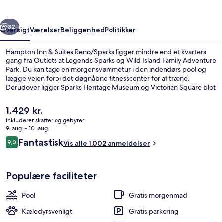
Reno/Sparks
rige
Næste
32+
Oversigt
Værelser
Beliggenhed
Politikker
Hampton Inn & Suites Reno/Sparks ligger mindre end et kvarters
gang fra Outlets at Legends Sparks og Wild Island Family Adventure
Park. Du kan tage en morgensvømmetur i den indendørs pool og
lægge vejen forbi det døgnåbne fitnesscenter for at træne.
Derudover ligger Sparks Heritage Museum og Victorian Square blot
fem minutters kørsel væk. Rejsende kan godt lide stedets
hjælpsomme personale og beliggenhed i nærheden af
Den
1.429 kr.
seværdigheder.
nuværende
inkluderer skatter og gebyrer
pris
9. aug. - 10. aug.
Skrivebord, strygejern/strygebræt, g
er
Anmeldelser
Fantastisk
9,0
Vis alle 1.002 anmeldelser
1.429 kr.
9,0 ud af 10.
Populære faciliteter
Pool
Gratis morgenmad
Kæledyrsvenligt
Gratis parkering