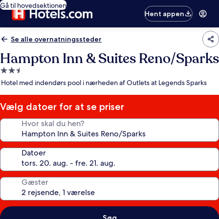
Gå til hovedsektionen
Hent appen
Se alle overnatningssteder
Hampton Inn & Suites Reno/Sparks
2.5-
stjernet
Hotel med indendørs pool i nærheden af Outlets at Legends Sparks
overnatningssted
Vælg datoer for at se priser
Hvor skal du hen?
Datoer
Gæster
Søg