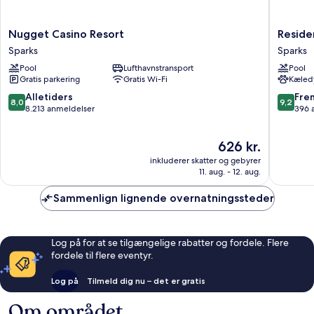
Nugget
Residen
Nugget Casino Resort
Reside
Casino
Inn
Sparks
Sparks
Resort
by
Pool
Lufthavnstransport
Pool
Sparks
Marriott
Gratis parkering
Gratis Wi-Fi
Kæledy
Reno
Sparks
8.0
9.2
Alletiders
Fre
8,0
9,2
Sparks
ud
ud
8.213 anmeldelser
396 
af
af
10,
10,
Prisen
626 kr.
Alletiders,
Fremrag
er
8.213
396
inkluderer skatter og gebyrer
626 kr.
anmeldelser
anmelde
11. aug. - 12. aug.
Sammenlign lignende overnatningssteder
Log på for at se tilgængelige rabatter og fordele. Flere
fordele til flere eventyr.
Log på
Tilmeld dig nu – det er gratis
Om området