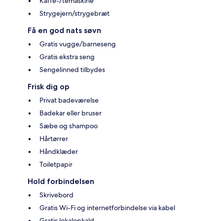
Kaffe-/temaskine
Strygejern/strygebræt
Få en god nats søvn
Gratis vugge/barneseng
Gratis ekstra seng
Sengelinned tilbydes
Frisk dig op
Privat badeværelse
Badekar eller bruser
Sæbe og shampoo
Hårtørrer
Håndklæder
Toiletpapir
Hold forbindelsen
Skrivebord
Gratis Wi-Fi og internetforbindelse via kabel
Gratis lokalopkald