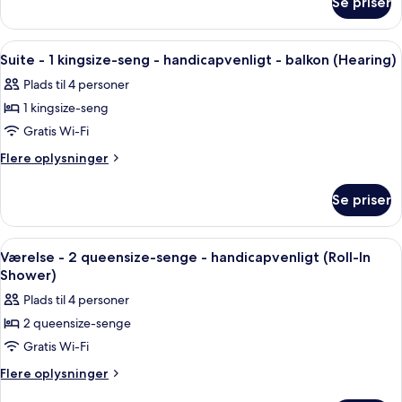
Se priser
Suite
seng
-
-
1
Indlæs
Et hotelværelse med fjernsyn, en rød sto
5
handicapvenligt
kingsize-
Suite - 1 kingsize-seng - handicapvenligt - balkon (Hearing)
alle
seng
(Hearing)
Plads til 4 personer
-
billeder
handicapvenligt
1 kingsize-seng
af
(Hearing)
Suite
Gratis Wi-Fi
-
Flere
Flere oplysninger
1
oplysninger
om
kingsize-
Se priser
Suite
seng
-
-
1
Indlæs
Et hotelværelse med et træskrivebord,
4
handicapvenligt
kingsize-
Værelse - 2 queensize-senge - handicapvenligt (Roll-In
alle
seng
-
Shower)
-
billeder
balkon
Plads til 4 personer
handicapvenligt
af
(Hearing)
-
2 queensize-senge
Værelse
balkon
Gratis Wi-Fi
-
(Hearing)
2
Flere
Flere oplysninger
oplysninger
queensize-