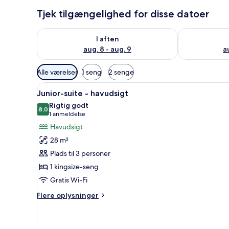
Tjek tilgængelighed for disse datoer
Tjek tilgængelighed for i aften aug. 8 - aug. 9
Tjek tilgænge
I aften
aug. 8 - aug. 9
a
Tilgængelige
Alle værelser
1 seng
2 senge
filtre
Indlæs
Et soveværelse med en seng, en
for
8
Junior-suite - havudsigt
alle
værelser
Rigtig godt
billeder
8,0
8,0 ud af 10
(1
1 anmeldelse
af
anmeldelse)
Havudsigt
Junior-
28 m²
suite
Plads til 3 personer
-
1 kingsize-seng
havudsigt
Gratis Wi-Fi
Flere
Flere oplysninger
oplysninger
om
Junior-