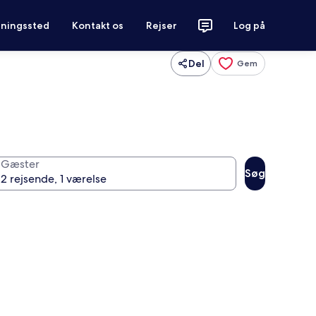
tningssted
Kontakt os
Rejser
Log på
Del
Gem
Gæster
Søg