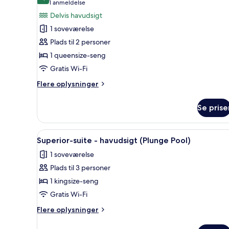
10,0 ud af 10
(1
1 anmeldelse
have
af
anmeldelse)
Delvis havudsigt
Secluded
1 soveværelse
Side
Plads til 2 personer
Sea
1 queensize-seng
View
Gratis Wi-Fi
Flere
Flere oplysninger
oplysninger
om
Se prise
Secluded
Side
Sea
Indlæs
Et værelse med træloft, en sof
3
View
Superior-suite - havudsigt (Plunge Pool)
alle
1 soveværelse
billeder
Plads til 3 personer
af
Superior-
1 kingsize-seng
suite
Gratis Wi-Fi
-
Flere
Flere oplysninger
havudsigt
oplysninger
(Plunge
om