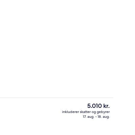
and, hvidt sand, motorsejlads
Restaurant
Den
5.010 kr.
nuværende
inkluderer skatter og gebyrer
pris
17. aug. - 18. aug.
sse - udsigt til have | Premium-sengetøj, minibar, pengeskab på værelset, lydi
Lounge
er
5.010 kr.