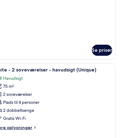
vudsigt
lunge
ol)
Se priser
spejl, et natbord og en lampe.
ndlæs
En stue med sofa, træbjælker, en lampe og e
4
ite - 2 soveværelser - havudsigt (Unique)
le
Havudsigt
illeder
75 m²
f
uite
2 soveværelser
Plads til 4 personer
2 dobbeltsenge
oveværelser
Gratis Wi-Fi
ere
ere oplysninger
avudsigt
lysninger
Unique)