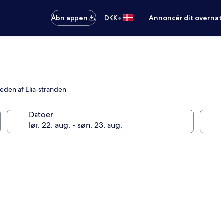
•
Åbn appen
DKK
Annoncér dit overna
heden af Elia-stranden
Datoer