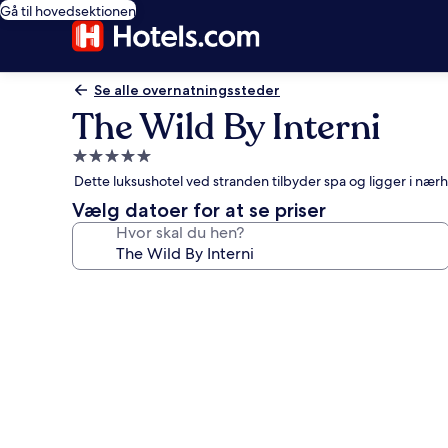
Gå til hovedsektionen
Se alle overnatningssteder
The Wild By Interni
5.0-
stjernet
Dette luksushotel ved stranden tilbyder spa og ligger i nær
overnatningssted
Vælg datoer for at se priser
Hvor skal du hen?
Billedgalleri
for
The
Wild
By
Interni