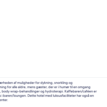
En privat str
i nærheden af muligheder for dykning, snorkling og
ng for alle aldre, mens gæster, der er i humør til en omgang
e, body wrap-behandlinger og hydroterapi. Kaffebaren/caféen er
Suite - terra
nks i baren/loungen. Dette hotel med luksusfaciliteter har også en
enter.