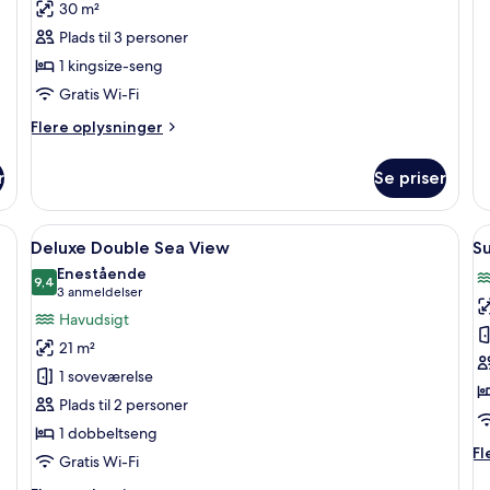
ha
30 m²
(P
Plads til 3 personer
Po
1 kingsize-seng
Gratis Wi-Fi
Flere
Flere oplysninger
oplysninger
om
r
Se priser
Sunrise
Suite
Sea
område med pool, træmøbler og en stor parasol.
Indlæs
Et soveværelse med en seng, et rundt 
I
2
View
Deluxe Double Sea View
Su
alle
al
Enestående
billeder
9,4
b
9,4 ud af 10
(3
3 anmeldelser
af
a
anmeldelser)
Havudsigt
Deluxe
S
21 m²
Double
-
1 soveværelse
Sea
2
Plads til 2 personer
View
s
1 dobbeltseng
-
Fl
Fl
h
Gratis Wi-Fi
op
(