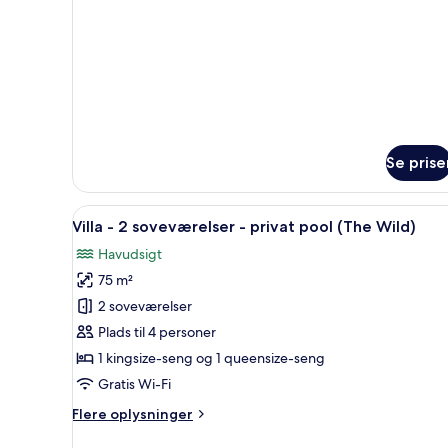
suite
-
havudsigt
Se prise
Indlæs
Et solbelyst udendørs opholds
4
Villa - 2 soveværelser - privat pool (The Wild)
alle
Havudsigt
billeder
75 m²
af
Villa
2 soveværelser
-
Plads til 4 personer
2
1 kingsize-seng og 1 queensize-seng
soveværelser
Gratis Wi-Fi
-
Flere
Flere oplysninger
privat
oplysninger
pool