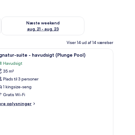
d aug. 14 - aug. 16
Tjek tilgængelighed for næste weekend aug. 21 - aug. 23
Næste weekend
aug. 21 - aug. 23
Viser 14 ud af 14 værelser
ndlæs
En bygning med stenvægge og en åben døråbn
4
gnatur-suite - havudsigt (Plunge Pool)
le
Havudsigt
illeder
35 m²
f
ignatur-
Plads til 3 personer
uite
1 kingsize-seng
Gratis Wi-Fi
avudsigt
ere
ere oplysninger
Plunge
lysninger
ool)
m
gnatur-
ite