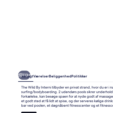
113+
Oversigt
Værelser
Beliggenhed
Politikker
The Wild By Interni tilbyder en privat strand, hvor du er 
surfing/bodyboarding. 2 udendørs pools sikrer underholdni
forkælelse, kan besøge spaen for at nyde godt af massag
et godt sted at få lidt at spise, og der serveres kølige dri
bar ved poolen, et døgnåbent fitnesscenter og et fitnessc