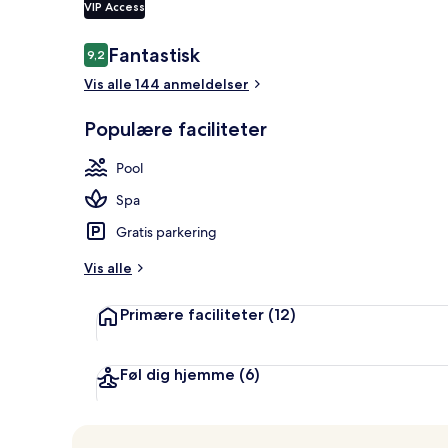
VIP Access
Anmeldelser
Fantastisk
9,2
9,2 ud af 10.
Udsigt fra o
Vis alle 144 anmeldelser
Populære faciliteter
Pool
Spa
Gratis parkering
Vis alle
Primære faciliteter
(12)
Føl dig hjemme
(6)