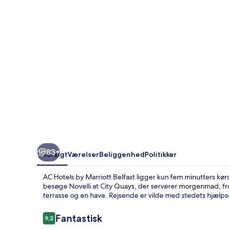
Belfast
83+
Oversigt
Værelser
Beliggenhed
Politikker
AC Hotels by Marriott Belfast ligger kun fem minutters kørse
besøge Novelli at City Quays, der serverer morgenmad, f
terrasse og en have. Rejsende er vilde med stedets hjæ
Anmeldelser
Fantastisk
9,2
9,2 ud af 10.