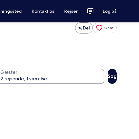
tningssted
Kontakt os
Rejser
Log på
Del
Gem
Gæster
Søg