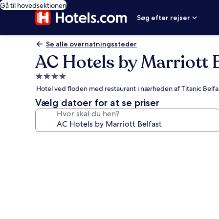
Gå til hovedsektionen
Søg efter rejser
Se alle overnatningssteder
AC Hotels by Marriott 
4.0-
stjernet
Hotel ved floden med restaurant i nærheden af Titanic Belfa
overnatningssted
Vælg datoer for at se priser
Hvor skal du hen?
Billedgalleri
for
AC
Hotels
by
Marriott