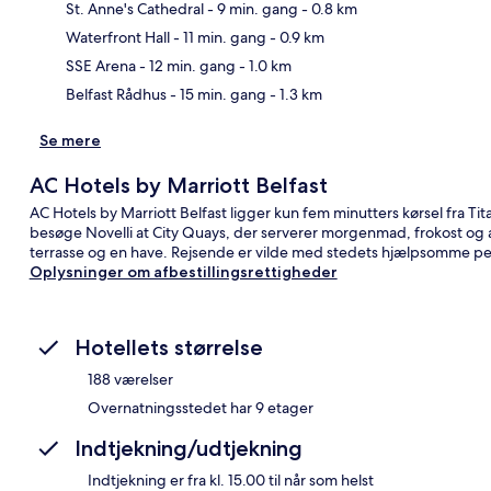
St. Anne's Cathedral
- 9 min. gang
- 0.8 km
Kor
Waterfront Hall
- 11 min. gang
- 0.9 km
SSE Arena
- 12 min. gang
- 1.0 km
Belfast Rådhus
- 15 min. gang
- 1.3 km
Se mere
AC Hotels by Marriott Belfast
AC Hotels by Marriott Belfast ligger kun fem minutters kørsel fra Tita
besøge Novelli at City Quays, der serverer morgenmad, frokost og
terrasse og en have. Rejsende er vilde med stedets hjælpsomme p
Oplysninger om afbestillingsrettigheder
Hotellets størrelse
188 værelser
Overnatningsstedet har 9 etager
Indtjekning/udtjekning
Indtjekning er fra kl. 15.00 til når som helst