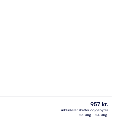
råde
Lounge
Den
957 kr.
nuværende
inkluderer skatter og gebyrer
pris
23. aug. - 24. aug.
s toiletartikler, hårtørrer, håndklæder
Der serveres morgenmad, frokost og
er
957 kr.