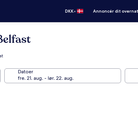
•
DKK
Annoncér dit overna
Belfast
st
Datoer