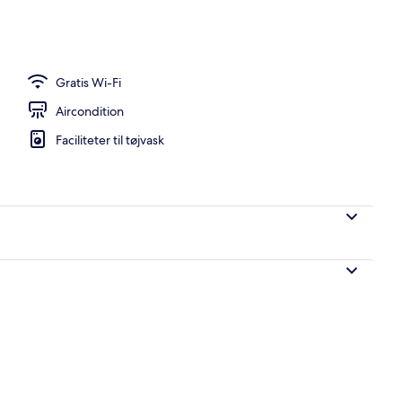
uffet hver dag mod et gebyr
Gratis Wi-Fi
Aircondition
Faciliteter til tøjvask