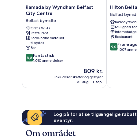
Ramada
Hilton
Ramada by Wyndham Belfast
Hilton Belf
by
Belfast
City Centre
Belfast bymid
Wyndham
hotel
Belfast bymidte
Kæledyrsvenl
Belfast
Belfast
Mulighed for
City
Gratis Wi-Fi
bymidte
Internetadga
Restaurant
Centre
Restaurant
Forbundne værelser
Belfast
tilbydes
9.0
Fremrag
bymidte
9,0
Bar
ud
1.007 anme
8.8
af
Fantastisk
8,8
ud
10,
1.010 anmeldelser
af
Fremragende
Prisen
809 kr.
10,
1.007
er
Fantastisk,
anmeldelser
inkluderer skatter og gebyrer
809 kr.
31. aug. - 1. sep.
1.010
anmeldelser
Log på for at se tilgængelige rabatte
eventyr.
Om området