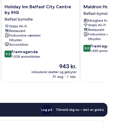
Holiday
Maldron
Holiday Inn Belfast City Centre
Maldron Hotel Belfas
Inn
Hotel
by IHG
Belfast bymidte
Belfast
Belfast
Belfast bymidte
Mulighed for parkering
City
City
Gratis Wi-Fi
Centre
Gratis Wi-Fi
Belfast
Restaurant
Restaurant
by
bymidte
Forbundne værelser
Forbundne værelser
IHG
tilbydes
tilbydes
Belfast
Aircondition
9.0
Fremragende
bymidte
9,0
ud
1.435 anmeldelser
9.2
Fremragende
9,2
af
ud
1.008 anmeldelser
10,
af
Prisen
943 kr.
Fremragende,
10,
er
1.435
Fremragende,
inkluderer skatter og gebyrer
inkluderer 
943 kr.
anmeldelser
31. aug. - 1. sep.
1.008
anmeldelser
Log på
Tilmeld dig nu – det er gratis