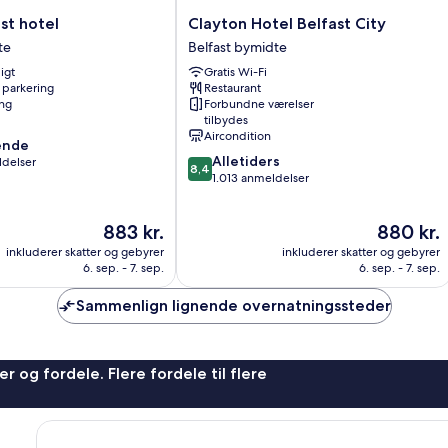
Clayton
ast hotel
Clayton Hotel Belfast City
Hotel
te
Belfast bymidte
Belfast
igt
Gratis Wi-Fi
City
 parkering
Restaurant
Belfast
ng
Forbundne værelser
bymidte
tilbydes
Aircondition
ende
8.4
Alletiders
ldelser
8,4
ud
1.013 anmeldelser
af
10,
,
Prisen
Prisen
883 kr.
880 kr.
Alletiders,
er
er
1.013
inkluderer skatter og gebyrer
inkluderer skatter og gebyrer
883 kr.
880 kr.
anmeldelser
6. sep. - 7. sep.
6. sep. - 7. sep.
Sammenlign lignende overnatningssteder
r og fordele. Flere fordele til flere