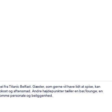
Udendørsom
l fra Titanic Belfast. Gæster, som gerne vil have lidt at spise, kan
rokost og aftensmad. Andre højdepunkter tæller en bar/lounge, en
lpsomme personale og beliggenhed.
Bruser, grati