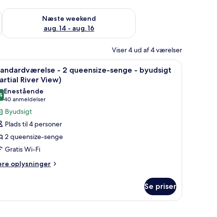
d aug. 7 - aug. 9
Tjek tilgængelighed for næste weekend aug. 14 - aug. 16
Næste weekend
aug. 14 - aug. 16
Viser 4 ud af 4 værelser
ette gardiner.
seng, et rundt bord og et behageligt siddeområde.
ndlæs
Et hotelværelse med to senge, et skrivebord, e
8
tandardværelse - 2 queensize-senge - byudsigt
le
artial River View)
illeder
Enestående
4
f
9,4 ud af 10
(40
40 anmeldelser
tandardværelse
anmeldelser)
Byudsigt
Plads til 4 personer
2 queensize-senge
ueensize-
Gratis Wi-Fi
enge
ere
ere oplysninger
lysninger
yudsigt
m
artial
Se priser
andardværelse
iver
iew)
eensize-