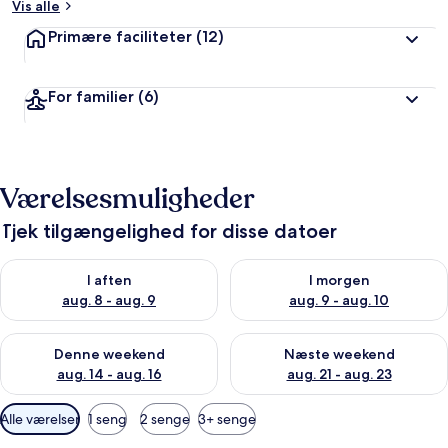
Vis alle
Primære faciliteter
(12)
For familier
(6)
Værelsesmuligheder
Tjek tilgængelighed for disse datoer
Tjek tilgængelighed for i aften aug. 8 - aug. 9
Tjek tilgængelighed for i morg
I aften
I morgen
aug. 8 - aug. 9
aug. 9 - aug. 10
Tjek tilgængelighed for denne weekend aug. 14 - aug. 16
Tjek tilgængelighed for næste
Denne weekend
Næste weekend
aug. 14 - aug. 16
aug. 21 - aug. 23
Tilgængelige
Alle værelser
1 seng
2 senge
3+ senge
filtre