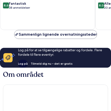
All
8.6
8.0
Fantastisk
Alle
8,6
8,0
Inclusiv
ud
ud
38 anmeldelser
20 a
Adelian
af
af
Kampos
10,
10,
Fantastisk,
Alletider
38
20
anmeldelser
anmelde
Sammenlign lignende overnatningssteder
Log på for at se tilgængelige rabatter og fordele. Flere
fordele til flere eventyr.
Log på
Tilmeld dig nu – det er gratis
Om området