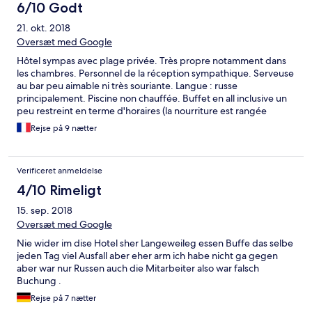
6/10 Godt
21. okt. 2018
Oversæt med Google
Hôtel sympas avec plage privée. Très propre notamment dans
les chambres. Personnel de la réception sympathique. Serveuse
au bar peu aimable ni très souriante. Langue : russe
principalement. Piscine non chauffée. Buffet en all inclusive un
peu restreint en terme d'horaires (la nourriture est rangée
immédiatement dès l'horaire indiqué "écoulé" ! Et ce même s'il
Rejse på 9 nætter
reste des personnes à table !! Un peu moyen !). Buffet
également trop répétitif et peu varié ; pas de poissons ni plats
locaux par exemple ! Un peu décevant en bord de mer !! Petit
Verificeret anmeldelse
détail (sans importance mais à signaler au passage) : nous
n'avons pas eu la bouteille de vin normalement offerte dans la
4/10 Rimeligt
chambre à notre arrivée...
15. sep. 2018
Oversæt med Google
Nie wider im dise Hotel sher Langeweileg essen Buffe das selbe
jeden Tag viel Ausfall aber eher arm ich habe nicht ga gegen
aber war nur Russen auch die Mitarbeiter also war falsch
Buchung .
Rejse på 7 nætter