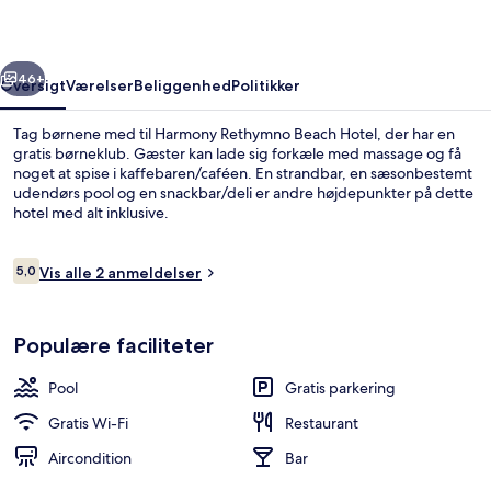
rige
Næste
46+
Oversigt
Værelser
Beliggenhed
Politikker
Tag børnene med til Harmony Rethymno Beach Hotel, der har en
gratis børneklub. Gæster kan lade sig forkæle med massage og få
noget at spise i kaffebaren/caféen. En strandbar, en sæsonbestemt
udendørs pool og en snackbar/deli er andre højdepunkter på dette
hotel med alt inklusive.
Anmeldelser
5,0
Vis alle 2 anmeldelser
5,0 ud af 10.
Udsigt fra overnatningsstedet
Populære faciliteter
Pool
Gratis parkering
Gratis Wi-Fi
Restaurant
Aircondition
Bar