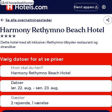
Gå til hovedsektionen
Hent appen
Se alle overnatningssteder
Harmony Rethymno Beach Hotel
4.0-
stjernet
Dette hotel med alt inklusive i Rethymno tilbyder restaurant og
overnatningssted
strandbar
Vælg datoer for at se priser
Hvor skal du hen?
Datoer
Gæster