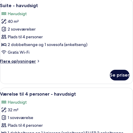
Indlæs
En moderne stue med en sofa, et sofa
5
havudsigt
Suite - havudsigt
alle
Havudsigt
billeder
40 m²
af
Suite
2 soveværelser
-
Plads til 4 personer
havudsigt
2 dobbeltsenge og 1 sovesofa (enkeltseng)
Gratis Wi-Fi
Flere
Flere oplysninger
oplysninger
om
Se priser
Suite
-
havudsigt
Indlæs
Et hotelværelse med to senge, hvoraf
6
Værelse til 4 personer - havudsigt
alle
Havudsigt
billeder
32 m²
af
Værelse
1 soveværelse
til
Plads til 4 personer
4