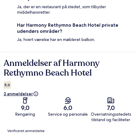
Ja, der er en restaurant på stedet, som tilbyder
middelhavsretter.
Har Harmony Rethymno Beach Hotel private
udendørs områder?
Ja, hvert værelse har en møbleret balkon.
Anmeldelser af Harmony
Anmeldelser
Rethymno Beach Hotel
5,0
2 anmeldelser
9,0
6,0
7,0
Rengøring
Service og personale
Overnatningsstedets
tilstand og faciliteter
Anmeldelser
Verificeret anmeldelse