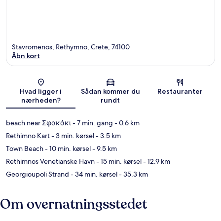
Stavromenos, Rethymno, Crete, 74100
Åbn kort
Kort
Hvad ligger i
Sådan kommer du
Restauranter
nærheden?
rundt
beach near Σφακάκι
- 7 min. gang
- 0.6 km
Rethimno Kart
- 3 min. kørsel
- 3.5 km
Town Beach
- 10 min. kørsel
- 9.5 km
Rethimnos Venetianske Havn
- 15 min. kørsel
- 12.9 km
Georgioupoli Strand
- 34 min. kørsel
- 35.3 km
Om overnatningsstedet