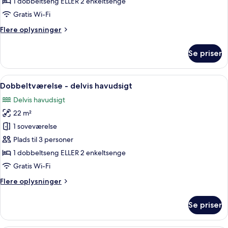
1 dobbeltseng ELLER 2 enkeltsenge
Gratis Wi-Fi
Flere
Flere oplysninger
oplysninger
om
Se priser
Dobbeltværelse
(Land
View)
Indlæs
Et hotelværelse med seng, skrivebord,
4
Dobbeltværelse - delvis havudsigt
alle
Delvis havudsigt
billeder
22 m²
af
Dobbeltværelse
1 soveværelse
-
Plads til 3 personer
delvis
1 dobbeltseng ELLER 2 enkeltsenge
havudsigt
Gratis Wi-Fi
Flere
Flere oplysninger
oplysninger
om
Se priser
Dobbeltværelse
-
delvis