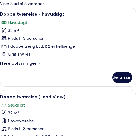
for
Viser 5 ud af 5 værelser
værelser
Indlæs
Et hotelværelse med to senge, et skriv
7
Dobbeltværelse - havudsigt
alle
Havudsigt
billeder
32 m²
af
Dobbeltværelse
Plads til 3 personer
-
1 dobbeltseng ELLER 2 enkeltsenge
havudsigt
Gratis Wi-Fi
Flere
Flere oplysninger
oplysninger
om
Se priser
Dobbeltværelse
-
havudsigt
Indlæs
Et hotelværelse med en stor seng, et s
6
Dobbeltværelse (Land View)
alle
Søudsigt
billeder
32 m²
af
Dobbeltværelse
1 soveværelse
(Land
Plads til 3 personer
View)