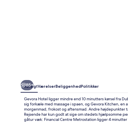
85+
Oversigt
Værelser
Beliggenhed
Politikker
Gevora Hotel ligger mindre end 10 minutters kørsel fra D
sig forkæle med massage i spaen, og Gevora Kitchen, en af 3
morgenmad, frokost og aftensmad. Andre højdepunkter tæl
Rejsende har kun godt at sige om stedets hjælpsomme pers
gåtur væk: Financial Centre Metrostation ligger 4 minutter