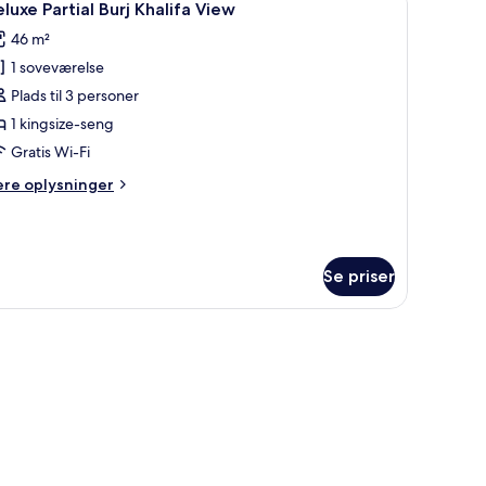
4
luxe Partial Burj Khalifa View
le
46 m²
illeder
1 soveværelse
f
eluxe
Plads til 3 personer
rtial
1 kingsize-seng
urj
Gratis Wi-Fi
halifa
ere
ere oplysninger
iew
lysninger
m
luxe
rtial
Se priser
rj
alifa
ew