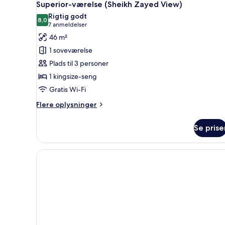
4
Superior-værelse (Sheikh Zayed View)
alle
Rigtig godt
billeder
8,0
8,0 ud af 10
(7
7 anmeldelser
af
anmeldelser)
46 m²
Superior-
1 soveværelse
værelse
Plads til 3 personer
(Sheikh
1 kingsize-seng
Zayed
Gratis Wi-Fi
View)
Flere
Flere oplysninger
oplysninger
om
Se prise
Superior-
værelse
(Sheikh
Zayed
View)