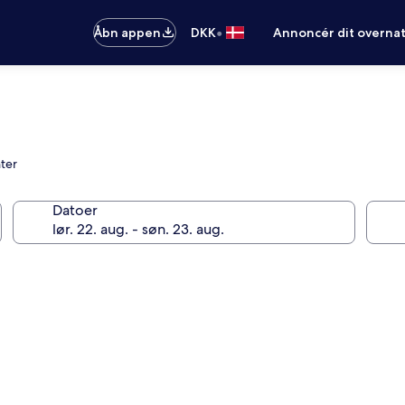
•
Åbn appen
DKK
Annoncér dit overna
ter
Datoer