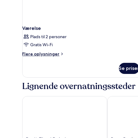
Værelse
Plads til 2 personer
Gratis Wi-Fi
Flere
Flere oplysninger
oplysninger
om
Se prise
Værelse
Lignende overnatningssteder
Dusit Thani Dubai
Rose Rayhaan