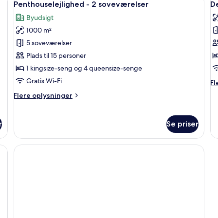
7
Penthouselejlighed - 2 soveværelser
De
alle
al
Byudsigt
billeder
b
1000 m²
af
a
Penthouselejlighed
D
5 soveværelser
-
Pa
Plads til 15 personer
2
B
1 kingsize-seng og 4 queensize-senge
soveværelser
K
Gratis Wi-Fi
Fl
Fl
V
op
Flere
Flere oplysninger
o
oplysninger
De
om
Pa
Penthouselejlighed
r
Se priser
Bu
-
Kh
2
Vi
soveværelser