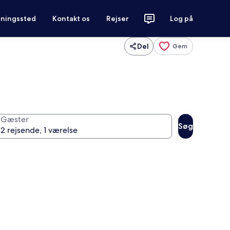
tningssted
Kontakt os
Rejser
Log på
Del
Gem
Gæster
Søg