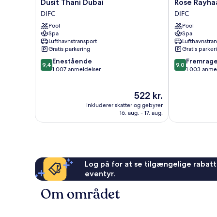
Dusit
Rose
Dusit Thani Dubai
Rose Rayha
Thani
Rayhaan
DIFC
DIFC
Dubai
by
Pool
Pool
DIFC
Rotana
Spa
Spa
DIFC
Lufthavnstransport
Lufthavnstra
Gratis parkering
Gratis parker
9.4
9.0
Enestående
Fremrag
9,4
9,0
ud
ud
1.007 anmeldelser
1.003 anme
af
af
10,
10,
Prisen
522 kr.
Enestående,
Fremragende
er
1.007
1.003
inkluderer skatter og gebyrer
522 kr.
anmeldelser
anmeldelser
16. aug. - 17. aug.
Log på for at se tilgængelige rabatte
eventyr.
Om området