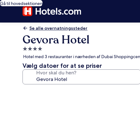
Gå til hovedsektionen
Se alle overnatningssteder
Gevora Hotel
4.0-
stjernet
Hotel med 3 restauranter i nærheden af Dubai Shoppingcen
overnatningssted
Vælg datoer for at se priser
Hvor skal du hen?
Billedgalleri
for
Gevora
Hotel