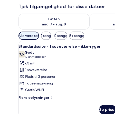
Tjek tilgængelighed for disse datoer
Tjek tilgængelighed for i aften aug. 7 - aug. 8
Tjek tilgænge
I aften
aug. 7 - aug. 8
a
Tilgængelige
Alle værelser
1 seng
2 senge
3+ senge
filtre
Indlæs
Et hotelværelse med en stor se
for
4
Standardsuite - 1 soveværelse - ikke-ryger
alle
værelser
Godt
billeder
7,0
7,0 ud af 10
(12
12 anmeldelser
af
anmeldelser)
63 m²
Standardsuite
1 soveværelse
-
Plads til 3 personer
1
1 queensize-seng
soveværelse
Gratis Wi-Fi
-
ikke-
Flere
Flere oplysninger
ryger
oplysninger
om
Se prise
Standardsuite