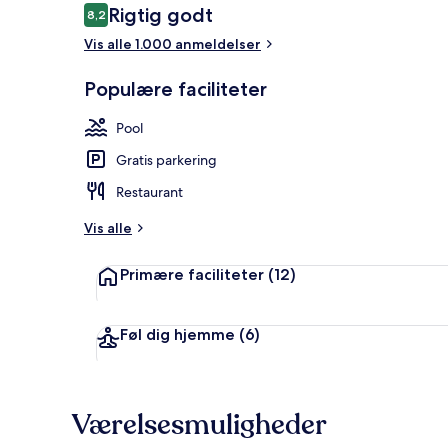
Anmeldelser
Rigtig godt
8,2
8,2 ud af 10.
Vis alle 1.000 anmeldelser
3 restaurant
Populære faciliteter
Pool
Gratis parkering
Restaurant
Vis alle
Primære faciliteter
(12)
Føl dig hjemme
(6)
Værelsesmuligheder