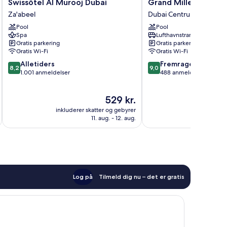
Swissôtel
Grand
Swissôtel Al Murooj Dubai
Grand Millennium Bu
Al
Millennium
Za'abeel
Dubai Centrum
Murooj
Business
Pool
Pool
Dubai
Bay
Spa
Lufthavnstransport
Za'abeel
Dubai
Gratis parkering
Gratis parkering
Centrum
Gratis Wi-Fi
Gratis Wi-Fi
8.2
9.0
Alletiders
Fremragende
8,2
9,0
ud
ud
1.001 anmeldelser
488 anmeldelser
af
af
10,
10,
Prisen
529 kr.
Alletiders,
Fremragende,
er
1.001
488
inkluderer skatter og gebyrer
inkluderer 
529 kr.
anmeldelser
anmeldelser
11. aug. - 12. aug.
Log på
Tilmeld dig nu – det er gratis