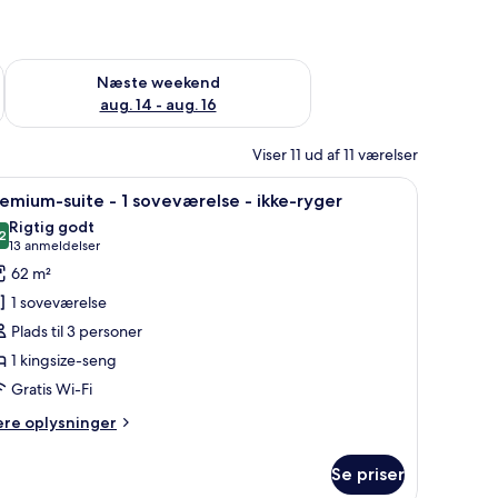
d aug. 7 - aug. 9
Tjek tilgængelighed for næste weekend aug. 14 - aug. 16
Næste weekend
aug. 14 - aug. 16
Viser 11 ud af 11 værelser
ng, et skrivebord med stol, en sofa, et fjernsyn og et stort vindue med gard
ndlæs
Et hotelværelse med en stor seng, et skriveb
3
emium-suite - 1 soveværelse - ikke-ryger
le
Rigtig godt
illeder
2
8,2 ud af 10
(13
13 anmeldelser
f
anmeldelser)
62 m²
remium-
1 soveværelse
uite
Plads til 3 personer
1 kingsize-seng
Gratis Wi-Fi
oveværelse
ere
ere oplysninger
kke-
lysninger
m
yger
Se priser
emium-