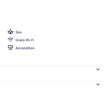
er, der serverer morgenmad, frokost, aftensmad og brunch
Spa
Gratis Wi-Fi
Aircondition