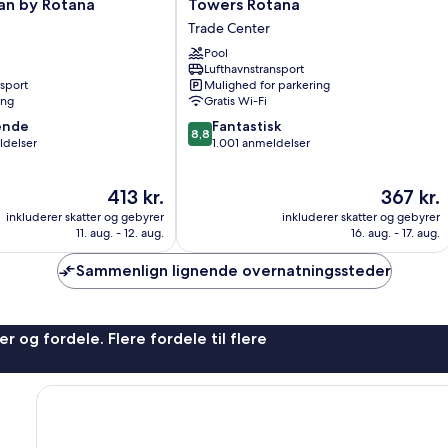
Towers
an by Rotana
Towers Rotana
Rotana
Trade Center
Trade
Pool
Center
Lufthavnstransport
nsport
Mulighed for parkering
ing
Gratis Wi-Fi
8.8
ende
Fantastisk
8,8
ud
ldelser
1.001 anmeldelser
af
10,
Prisen
Prisen
413 kr.
367 kr.
,
Fantastisk,
er
er
1.001
inkluderer skatter og gebyrer
inkluderer skatter og gebyrer
413 kr.
367 kr.
anmeldelser
11. aug. - 12. aug.
16. aug. - 17. aug.
Sammenlign lignende overnatningssteder
r og fordele. Flere fordele til flere