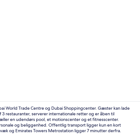
Superior-vær
ubai World Trade Centre og Dubai Shoppingcenter. Gæster kan lade
 restauranter, serverer internationale retter og er åben til
ler en udendørs pool, et motionscenter og et fitnesscenter.
Udendørs pool
onale og beliggenhed. Offentlig transport ligger kun en kort
 væk og Emirates Towers Metrostation ligger 7 minutter derfra.