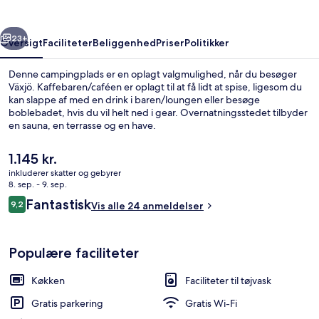
rige
Næste
23+
Oversigt
Faciliteter
Beliggenhed
Priser
Politikker
Denne campingplads er en oplagt valgmulighed, når du besøger
Växjö. Kaffebaren/caféen er oplagt til at få lidt at spise, ligesom du
kan slappe af med en drink i baren/loungen eller besøge
boblebadet, hvis du vil helt ned i gear. Overnatningsstedet tilbyder
en sauna, en terrasse og en have.
Den
1.145 kr.
nuværende
inkluderer skatter og gebyrer
pris
8. sep. - 9. sep.
Deluxe-hytte | Privat køkken | Kaffe-
er
Anmeldelser
Fantastisk
9,2
Vis alle 24 anmeldelser
1.145 kr.
9,2 ud af 10.
Populære faciliteter
Køkken
Faciliteter til tøjvask
Gratis parkering
Gratis Wi-Fi