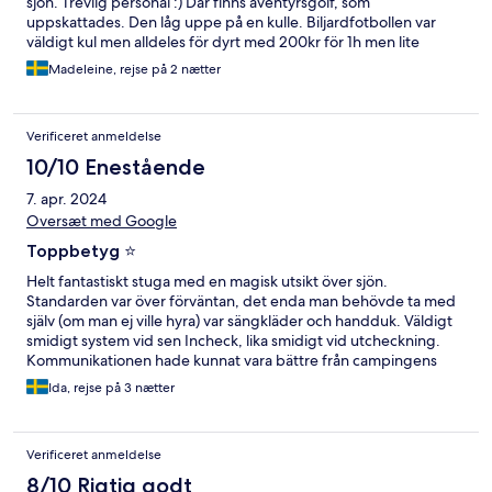
sjön. Trevlig personal :) Där finns äventyrsgolf, som
uppskattades. Den låg uppe på en kulle. Biljardfotbollen var
väldigt kul men alldeles för dyrt med 200kr för 1h men lite
sumpiga bollar och på sina ställen trasig bana. En kort promenad
Madeleine, rejse på 2 nætter
till badplats med 3 hopptorn :)
Verificeret anmeldelse
10/10 Enestående
7. apr. 2024
Oversæt med Google
Toppbetyg ⭐️
Helt fantastiskt stuga med en magisk utsikt över sjön.
Standarden var över förväntan, det enda man behövde ta med
själv (om man ej ville hyra) var sängkläder och handduk. Väldigt
smidigt system vid sen Incheck, lika smidigt vid utcheckning.
Kommunikationen hade kunnat vara bättre från campingens
sida. Vi fick inget separat mejl från dem, vilket hade uppskattats.
Ida, rejse på 3 nætter
Däremot var de snabba på att svara på våra frågor på telefon
samt ge en utomordentlig service! Fem av Fem stjärnor ⭐️⭐️⭐️⭐️⭐️
Verificeret anmeldelse
8/10 Rigtig godt