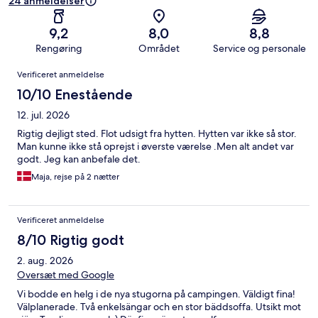
24 anmeldelser
9,2
8,0
8,8
Rengøring
Området
Service og personale
Anmeldelser
Verificeret anmeldelse
10/10 Enestående
12. jul. 2026
Rigtig dejligt sted. Flot udsigt fra hytten. Hytten var ikke så stor.
Man kunne ikke stå oprejst i øverste værelse .Men alt andet var
godt. Jeg kan anbefale det.
Maja, rejse på 2 nætter
Verificeret anmeldelse
8/10 Rigtig godt
2. aug. 2026
Oversæt med Google
Vi bodde en helg i de nya stugorna på campingen. Väldigt fina!
Välplanerade. Två enkelsängar och en stor bäddsoffa. Utsikt mot