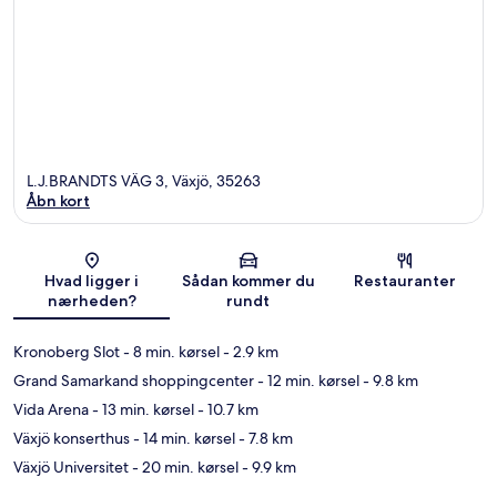
L.J.BRANDTS VÄG 3, Växjö, 35263
Åbn kort
Kort
Hvad ligger i
Sådan kommer du
Restauranter
nærheden?
rundt
Kronoberg Slot
- 8 min. kørsel
- 2.9 km
Grand Samarkand shoppingcenter
- 12 min. kørsel
- 9.8 km
Vida Arena
- 13 min. kørsel
- 10.7 km
Växjö konserthus
- 14 min. kørsel
- 7.8 km
Växjö Universitet
- 20 min. kørsel
- 9.9 km