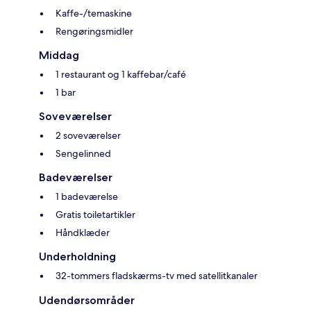
Kaffe-/temaskine
Rengøringsmidler
Middag
1 restaurant og 1 kaffebar/café
1 bar
Soveværelser
2 soveværelser
Sengelinned
Badeværelser
1 badeværelse
Gratis toiletartikler
Håndklæder
Underholdning
32-tommers fladskærms-tv med satellitkanaler
Udendørsområder