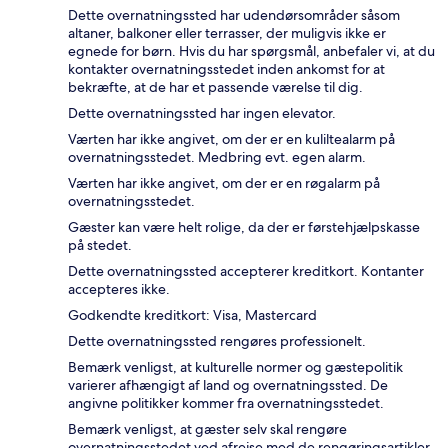
Dette overnatningssted har udendørsområder såsom
altaner, balkoner eller terrasser, der muligvis ikke er
egnede for børn. Hvis du har spørgsmål, anbefaler vi, at du
kontakter overnatningsstedet inden ankomst for at
bekræfte, at de har et passende værelse til dig.
Dette overnatningssted har ingen elevator.
Værten har ikke angivet, om der er en kuliltealarm på
overnatningsstedet. Medbring evt. egen alarm.
Værten har ikke angivet, om der er en røgalarm på
overnatningsstedet.
Gæster kan være helt rolige, da der er førstehjælpskasse
på stedet.
Dette overnatningssted accepterer kreditkort. Kontanter
accepteres ikke.
Godkendte kreditkort: Visa, Mastercard
Dette overnatningssted rengøres professionelt.
Bemærk venligst, at kulturelle normer og gæstepolitik
varierer afhængigt af land og overnatningssted. De
angivne politikker kommer fra overnatningsstedet.
Bemærk venligst, at gæster selv skal rengøre
overnatningsstedet ved afrejse med de rengøringsartikler,