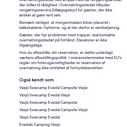
der stilles til rådighed. Overnatningsstedet tilbyder
rengøringsservice (tillægsgebyr) for gæster, der ikke
ønsker at gøre rent selv.
Bemærk venligst, at morgenmaden bliver placeret i
køleskabene i hytterne, og at der derfor er selvbetjening.
Gæster, der har problemer med trapper, skal kontakte
overnatningsstedet på forhånd. Elevatorer er ikke
tilgængelige.
Hvis du afbestiller din reservation, er dette underlagt
værtens afbestillingspolitik. I overensstemmelse med EU's
regler om forbrugerrettigheder er reservation af
overnatning ikke omfattet af fortrydelsesretten.
Også kendt som
Växjö Swecamp Evedal Campsite Vaxjo
Växjö Swecamp Evedal Växjö
Växjö Swecamp Evedal Campsite
Växjö Swecamp Evedal Campsite Växjö
Växjö Swecamp Evedal
Evedals Camping Växjö