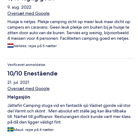
9. aug. 2022
Oversæt med Google
Huisje is netjes. Plekje camping zicht op meer leuk maar dicht op
campers en caravans. Geen leuk plekje om buiten bij je huisje te
zitten door auto van de buren. Servies erg weinig, bijvoorbeeld
4 messen voor 4 personen. Faciliteiten camping goed en netjes.
Nelleke, rejse på 5 nætter
Verificeret anmeldelse
10/10 Enestående
21. jul. 2021
Oversæt med Google
Helgasjön
Jättefin Camping stuga vid en fantastik sjö Vädret gjorde väl stor
del Varmt och skönt . Men absolut ett ställe jag kan åka tillbaka
till. Närhet till golfbanor. Resturangen dock kunde varit mer klass
på då den ligger väldigt fint
Maud, rejse på 4 nætter