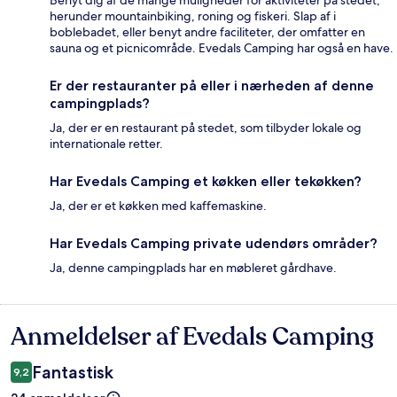
Benyt dig af de mange muligheder for aktiviteter på stedet,
herunder mountainbiking, roning og fiskeri. Slap af i
boblebadet, eller benyt andre faciliteter, der omfatter en
sauna og et picnicområde. Evedals Camping har også en have.
Er der restauranter på eller i nærheden af denne
campingplads?
Ja, der er en restaurant på stedet, som tilbyder lokale og
internationale retter.
Har Evedals Camping et køkken eller tekøkken?
Ja, der er et køkken med kaffemaskine.
Har Evedals Camping private udendørs områder?
Ja, denne campingplads har en møbleret gårdhave.
Anmeldelser af Evedals Camping
Anmeldelser
Fantastisk
9,2