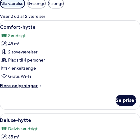
Tilgængelige
Alle værelser
3+ senge
2 senge
filtre
for
Viser 2 ud af 2 værelser
værelser
Indlæs
Comfort-hytte | Overnatningsstedet
11
Comfort-hytte
alle
Søudsigt
billeder
45 m²
af
Comfort-
2 soveværelser
hytte
Plads til 4 personer
4 enkeltsenge
Gratis Wi-Fi
Flere
Flere oplysninger
oplysninger
om
Se priser
Comfort-
hytte
Indlæs
To røde træhytter med metal tage, om
3
Deluxe-hytte
alle
Delvis søudsigt
billeder
35 m²
af