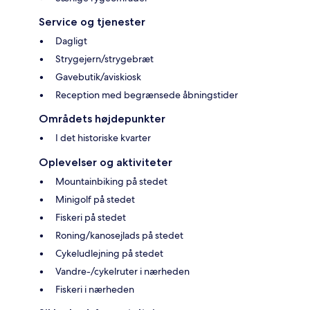
Service og tjenester
Dagligt
Strygejern/strygebræt
Gavebutik/aviskiosk
Reception med begrænsede åbningstider
Områdets højdepunkter
I det historiske kvarter
Oplevelser og aktiviteter
Mountainbiking på stedet
Minigolf på stedet
Fiskeri på stedet
Roning/kanosejlads på stedet
Cykeludlejning på stedet
Vandre-/cykelruter i nærheden
Fiskeri i nærheden