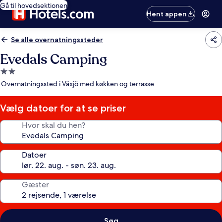
Gå til hovedsektionen
Hent appen
Se alle overnatningssteder
Evedals Camping
2.0-
stjernet
Overnatningssted i Växjö med køkken og terrasse
overnatningssted
Vælg datoer for at se priser
Hvor skal du hen?
Datoer
Gæster
Søg