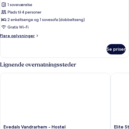
Deluxe-
1 soveværelse
hytte
Plads til 4 personer
2 enkeltsenge og 1 sovesofa (dobbeltseng)
Gratis Wi-Fi
Flere
Flere oplysninger
oplysninger
om
Se priser
Deluxe-
hytte
Lignende overnatningssteder
Evedals Vandrarhem - Hostel
Elite Sta
Evedals
Elite
Evedals Vandrarhem - Hostel
Elite S