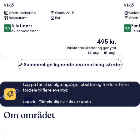
Vandrarhem
Stadshot
Växjö
Växjö
-
Växjö
Gratis parkering
Gratis Wi-Fi
Kæledy
Hostel
Växjö
Restaurant
Bar
Gratis
Växjö
8.2
8.8
Alletiders
Fant
8,2
8,8
ud
ud
62 anmeldelser
1.58
af
af
Prisen
495 kr.
10,
10,
er
Alletiders,
Fantasti
inkluderer skatter og gebyrer
495 kr.
14. aug. - 15. aug.
62
1.588
anmeldelser
anmelde
Sammenlign lignende overnatningssteder
Log på for at se tilgængelige rabatter og fordele. Flere
fordele til flere eventyr.
Log på
Tilmeld dig nu – det er gratis
Om området