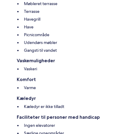
Møbleret terrasse
Terrasse
Havegrill
Have
Picnicområde
Udendørs møbler
Gangsti til vandet
Vaskemuligheder
Vaskeri
Komfort
Varme
Kæledyr
Kæledyr er ikke tilladt
Faciliteter til personer med handicap
Ingen elevatorer
Særlige rygeområder