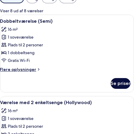
filtre
for
Viser 8 ud af 8 værelser
værelser
Indlæs
Et hotelværelse med en trævæg, en sen
5
Dobbeltværelse (Semi)
alle
16 m²
billeder
1 soveværelse
af
Dobbeltværelse
Plads til 2 personer
(Semi)
1 dobbeltseng
Gratis Wi-Fi
Flere
Flere oplysninger
oplysninger
om
Se priser
Dobbeltværelse
(Semi)
Indlæs
Et hotelværelse med en stor seng, et t
4
Værelse med 2 enkeltsenge (Hollywood)
alle
16 m²
billeder
1 soveværelse
af
Værelse
Plads til 2 personer
med