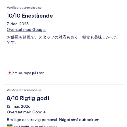
Verificeret anmeldelse
10/10 Enestående
7. dec. 2025
Oversæt med Google
お部屋も綺麗で、スタッフの対応も良く、朝食も美味しかった
です。
emiko, rejse på 1 nat
Verificeret anmeldelse
8/10 Rigtig godt
12. mar. 2026
Oversæt med Google
Bra läge och trevlig personal. Något små dubbelrum.
Lars Martin, rejse på 6 nætter