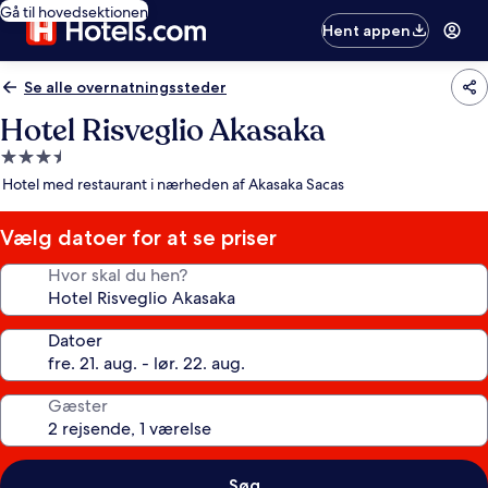
Gå til hovedsektionen
Hent appen
Se alle overnatningssteder
Hotel Risveglio Akasaka
3.5-
stjernet
Hotel med restaurant i nærheden af Akasaka Sacas
overnatningssted
Vælg datoer for at se priser
Hvor skal du hen?
Datoer
Gæster
Søg