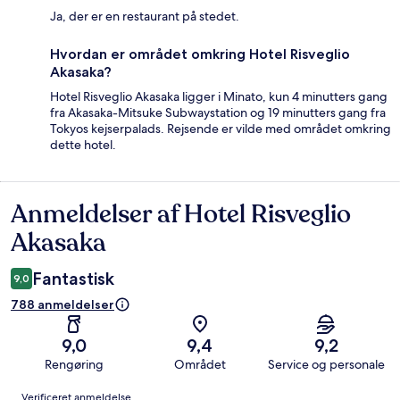
Ja, der er en restaurant på stedet.
Hvordan er området omkring Hotel Risveglio
Akasaka?
Hotel Risveglio Akasaka ligger i Minato, kun 4 minutters gang
fra Akasaka-Mitsuke Subwaystation og 19 minutters gang fra
Tokyos kejserpalads. Rejsende er vilde med området omkring
dette hotel.
Anmeldelser af Hotel Risveglio
Anmeldelser
Akasaka
Fantastisk
9,0
788 anmeldelser
9,0
9,4
9,2
Rengøring
Området
Service og personale
Anmeldelser
Verificeret anmeldelse