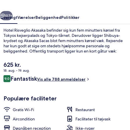
rige
Næste
107+
Oversigt
Værelser
Beliggenhed
Politikker
Hotel Risveglio Akasaka befinder sig kun fem minutters kørsel fra
Tokyos kejserpalads og Tokyo-tårnet. Derudover ligger Shibuya-
krydset og Akasaka Sacas blot fem minutters kørsel væk. Rejsende
har kun godt at sige om stedets hjælpsomme personale og
beliggenhed. Offentlig transport ligger kun en kort gåtur væk:
Akasaka-Mitsuke Subwaystation ligger 4 minutter væk og Akasaka
Subwaystation ligger 4 minutter derfra.
Den
625 kr.
nuværende
18. aug. - 19. aug.
pris
Anmeldelser
Fantastisk
Overnatningsstedets facade – aften/n
9,0
er
Vis alle 788 anmeldelser
9,0 ud af 10.
625 kr.
Populære faciliteter
Gratis Wi-Fi
Restaurant
Aircondition
Faciliteter til tøjvask
Døgnåben reception
Ikke-ryger