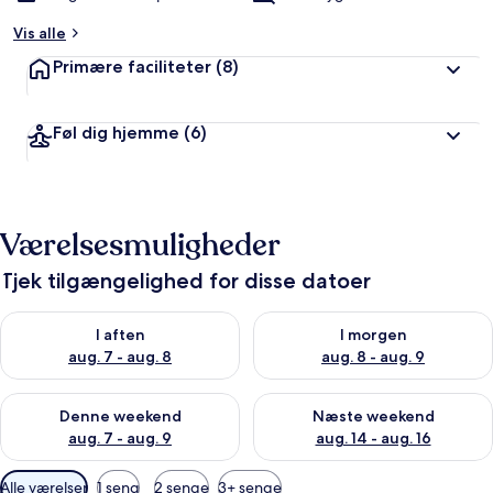
Vis alle
Primære faciliteter
(8)
Føl dig hjemme
(6)
Værelsesmuligheder
Tjek tilgængelighed for disse datoer
Tjek tilgængelighed for i aften aug. 7 - aug. 8
Tjek tilgængelighed for i morg
I aften
I morgen
aug. 7 - aug. 8
aug. 8 - aug. 9
Tjek tilgængelighed for denne weekend aug. 7 - aug. 9
Tjek tilgængelighed for næste
Denne weekend
Næste weekend
aug. 7 - aug. 9
aug. 14 - aug. 16
Tilgængelige
Alle værelser
1 seng
2 senge
3+ senge