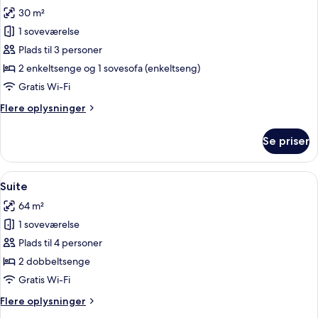
alle
30 m²
billeder
1 soveværelse
af
Værelse
Plads til 3 personer
til
2 enkeltsenge og 1 sovesofa (enkeltseng)
3
Gratis Wi-Fi
personer
Flere
Flere oplysninger
oplysninger
om
Se priser
Værelse
til
3
Indlæs
Suite | Pengeskab på værelset, skriveb
10
personer
Suite
alle
64 m²
billeder
1 soveværelse
af
Suite
Plads til 4 personer
2 dobbeltsenge
Gratis Wi-Fi
Flere
Flere oplysninger
oplysninger