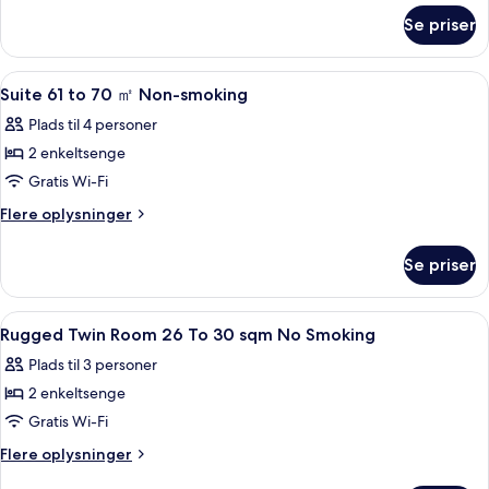
om
Se priser
Suite
Indlæs
En moderne stue med en hvid mursten
1
Suite 61 to 70 ㎡ Non-smoking
alle
Plads til 4 personer
billeder
2 enkeltsenge
af
Suite
Gratis Wi-Fi
61
Flere
Flere oplysninger
to
oplysninger
om
70
Se priser
Suite
㎡
61
Non-
to
Indlæs
Et hotelværelse med to senge, et skri
1
70
smoking
Rugged Twin Room 26 To 30 sqm No Smoking
alle
㎡
Plads til 3 personer
Non-
billeder
smoking
2 enkeltsenge
af
Rugged
Gratis Wi-Fi
Twin
Flere
Flere oplysninger
Room
oplysninger