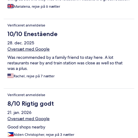
to stay with 3 different metro stations within walking distance!
Marialena, rejse på 6 nætter
Couldn’t have found a better location for our first stay in Tokyo!
Verificeret anmeldelse
10/10 Enestående
28. dec. 2025
Oversæt med Google
Was recommended by a family friend to stay here. A lot
restaurants near by and train station was close as well so that
was a plus.
Rachel, rejse på 7 nætter
Verificeret anmeldelse
8/10 Rigtig godt
21. jan. 2026
Oversæt med Google
Good shops nearby
Alden Christopher, rejse på 3 nætter