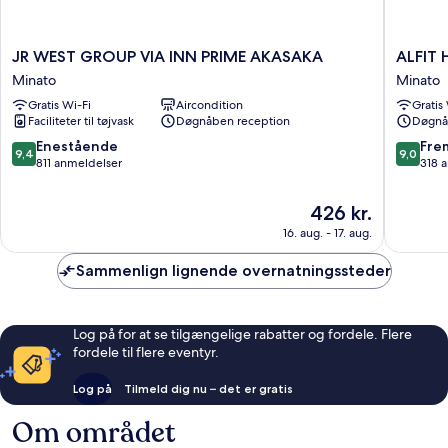
JR
ALFIT
JR WEST GROUP VIA INN PRIME AKASAKA
ALFIT
WEST
HOTEL
Minato
Minato
GROUP
&
Gratis Wi-Fi
Aircondition
Gratis
VIA
BAR
Faciliteter til tøjvask
Døgnåben reception
Døgnå
INN
AKASA
PRIME
Minato
9.4
9.0
Enestående
Fre
9,4
9,0
AKASAKA
ud
ud
811 anmeldelser
318 
Minato
af
af
10,
10,
Prisen
426 kr.
Enestående,
Fremrag
er
16. aug. - 17. aug.
811
318
426 kr.
anmeldelser
anmelde
Sammenlign lignende overnatningssteder
Log på for at se tilgængelige rabatter og fordele. Flere
fordele til flere eventyr.
Log på
Tilmeld dig nu – det er gratis
Om området