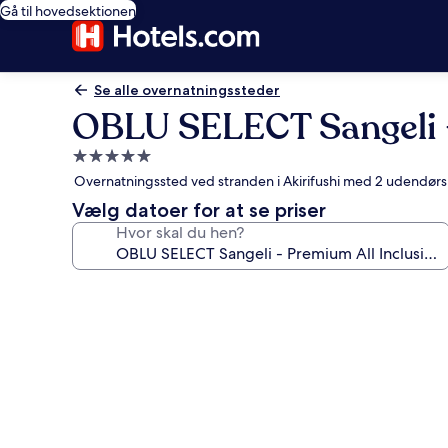
Gå til hovedsektionen
Se alle overnatningssteder
OBLU SELECT Sangeli - 
5.0-
stjernet
Overnatningssted ved stranden i Akirifushi med 2 udendørs
overnatningssted
Vælg datoer for at se priser
Hvor skal du hen?
Billedgalleri
for
OBLU
SELECT
Sangeli
-