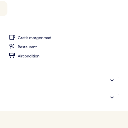
lect Ocean Villa | Egyptiske bomuldslagner, premium-sengetøj, Tempur-Pe
Gratis morgenmad
Restaurant
Aircondition