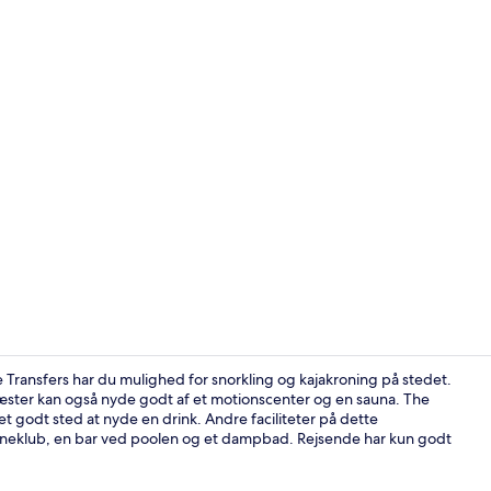
Egyptiske b
 Transfers har du mulighed for snorkling og kajakroning på stedet.
gæster kan også nyde godt af et motionscenter og en sauna. The
et godt sted at nyde en drink. Andre faciliteter på dette
Honeymoon S
børneklub, en bar ved poolen og et dampbad. Rejsende har kun godt