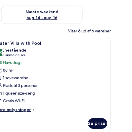
d aug. 7 - aug. 9
Tjek tilgængelighed for næste weekend aug. 14 - aug. 16
Næste weekend
aug. 14 - aug. 16
Viser 6 ud af 6 værelser
tiske bomuldslagner, premium-sengetøj, Tempur-Pedic-senge, minibar
ndlæs
Bungalows over vandet med krystalklart blåt
11
ter Villa with Pool
le
Enestående
illeder
,0
10,0 ud af 10
(3
3 anmeldelser
f
anmeldelser)
Havudsigt
ater
88 m²
lla
1 soveværelse
ith
Plads til 3 personer
ool
1 queensize-seng
Gratis Wi-Fi
ere
ere oplysninger
lysninger
m
Se priser
ter
lla