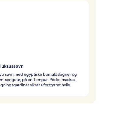
 luksussøvn
 dyb søvn med egyptiske bomuldslagner og
m-sengetøj på en Tempur-Pedic-madras.
ningsgardiner sikrer uforstyrret hvile.