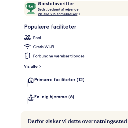
Anmeldelser
9,6
Gæstefavoritter
B
ud
Bedst bedømt af rejsende
e
Vis alle 215 anmeldelser
af
Honeymoon Se
d
10,
s
Populære faciliteter
Gæstefavoritter
t
Pool
b
e
Gratis Wi-Fi
d
ø
Forbundne værelser tilbydes
m
t
Vis alle
a
Primære faciliteter
(12)
f
r
e
Føl dig hjemme
(6)
j
s
e
n
Derfor elsker vi dette overnatningssted
d
e