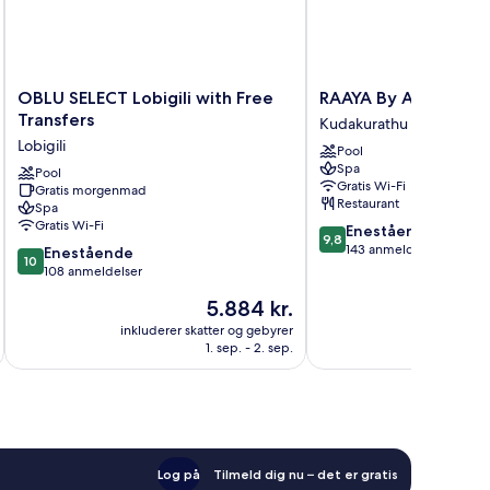
OBLU
RAAYA
OBLU SELECT Lobigili with Free
RAAYA By Atmosphe
SELECT
By
Transfers
Kudakurathu
Lobigili
Atmosphere
Lobigili
Pool
with
Kudakurathu
Spa
Free
Pool
Gratis Wi-Fi
Gratis morgenmad
Transfers
Restaurant
Spa
Lobigili
Gratis Wi-Fi
9.8
Enestående
9,8
ud
143 anmeldelser
10.0
Enestående
10
af
ud
108 anmeldelser
10,
af
Prisen
5.884 kr.
Enestående,
10,
er
143
Enestående,
inkluderer skatter og gebyrer
inkluderer 
5.884 kr.
anmeldelser
1. sep. - 2. sep.
108
anmeldelser
Log på
Tilmeld dig nu – det er gratis