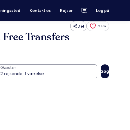
tningssted
Kontakt os
Rejser
Log på
Del
Gem
 Free Transfers
Gæster
Søg