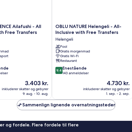
OBLU
NCE Ailafushi - All
OBLU NATURE Helengeli - All-
NATURE
ith Free Transfers
Inclusive with Free Transfers
Helengeli
Helengeli
-
All-
Pool
enmad
Gratis morgenmad
Inclusive
nsport
Gratis Wi-Fi
with
Restaurant
Free
9.4
ende
Transfers
Enestående
9,4
ud
elser
Helengeli
143 anmeldelser
af
Prisen
Prisen
3.403 kr.
4.730 kr.
10,
er
er
,
Enestående,
inkluderer skatter og gebyrer
inkluderer skatter og gebyrer
3.403 kr.
4.730 kr.
9. aug. - 10. aug.
1. sep. - 2. sep.
143
anmeldelser
Sammenlign lignende overnatningssteder
r og fordele. Flere fordele til flere