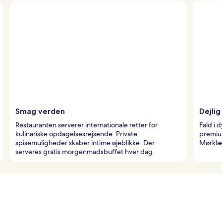
Smag verden
Dejlig
Restauranten serverer internationale retter for
Fald i
kulinariske opdagelsesrejsende. Private
premiu
spisemuligheder skaber intime øjeblikke. Der
Mørklæg
serveres gratis morgenmadsbuffet hver dag.