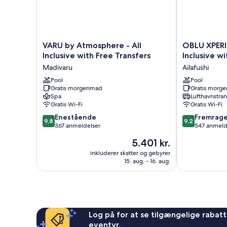
VARU
OBLU
VARU by Atmosphere - All
OBLU XPERIE
by
XPERIENCE
Inclusive with Free Transfers
Inclusive w
Atmosphere
Ailafushi
Madivaru
Ailafushi
-
-
All
Pool
All
Pool
Gratis morgenmad
Gratis morg
Inclusive
Inclusive
Spa
Lufthavnstra
with
with
Gratis Wi-Fi
Gratis Wi-Fi
Free
Free
9.8
9.2
Transfers
Enestående
Transfers
Fremrag
9,8
9,2
ud
ud
Madivaru
367 anmeldelser
Ailafushi
547 anmeld
af
af
Prisen
5.401 kr.
10,
10,
er
Enestående,
Fremragende
inkluderer skatter og gebyrer
5.401 kr.
15. aug. - 16. aug.
367
547
anmeldelser
anmeldelser
Log på for at se tilgængelige rabatte
eventyr.