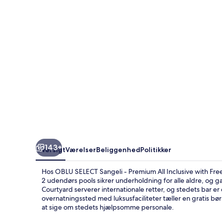
Premium
All
Inclusive
with
Free
Transfers
143+
Oversigt
Værelser
Beliggenhed
Politikker
Hos OBLU SELECT Sangeli - Premium All Inclusive with Free
2 udendørs pools sikrer underholdning for alle aldre, og 
Courtyard serverer internationale retter, og stedets bar er 
overnatningssted med luksusfaciliteter tæller en gratis 
at sige om stedets hjælpsomme personale.