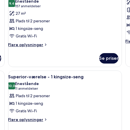
Enestående
billeder
9,4
b
9,4 ud af 10
(157
157 anmeldelser
af
a
anmeldelser)
27 m²
Værelse
J
Plads til 2 personer
-
s
1 kingsize-seng
1
-
Gratis Wi-Fi
kingsize-
1
Fl
Fl
seng
k
Flere
Flere oplysninger
op
oplysninger
s
o
om
Ju
r
Se priser
Værelse
su
-
-
1
1
vebord, stol, fjernsyn og et vindue med gardiner.
Indlæs
Et hotelværelse med seng, skrivebord, 
3
kingsize-
Superior-værelse - 1 kingsize-seng
ki
alle
seng
se
Enestående
billeder
10,0
10,0 ud af 10
(11
11 anmeldelser
af
anmeldelser)
Plads til 2 personer
Superior-
1 kingsize-seng
værelse
Gratis Wi-Fi
-
Flere
1
Flere oplysninger
oplysninger
kingsize-
om