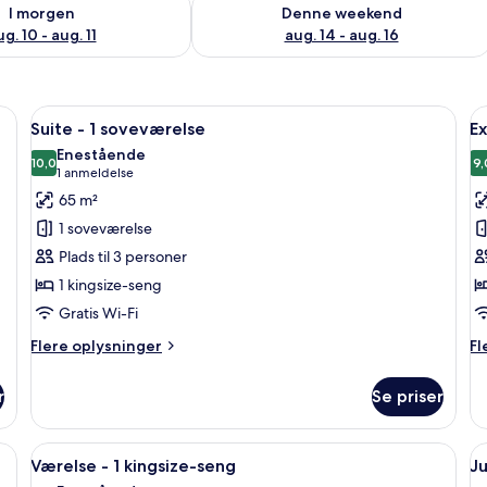
ighed for i morgen aug. 10 - aug. 11
Tjek tilgængelighed for denne weeken
I morgen
Denne weekend
g. 10 - aug. 11
aug. 14 - aug. 16
t skrivebord, en stol og et fjernsyn.
Indlæs
Et hotelværelse med en stor seng, et sk
I
8
Suite - 1 soveværelse
Ex
alle
al
Enestående
billeder
10,0
b
9,
10,0 ud af 10
(1
1 anmeldelse
af
a
anmeldelse)
65 m²
Suite
E
1 soveværelse
-
v
Plads til 3 personer
1
-
1 kingsize-seng
soveværelse
1
Gratis Wi-Fi
d
Flere
Fl
Flere oplysninger
Fl
oplysninger
op
om
o
r
Se priser
Suite
Ex
-
væ
1
-
en stol, et natbord, en lampe og en vægmonteret lysarmatur.
Indlæs
Et hotelværelse med seng, skrivebord, 
I
7
soveværelse
1
Værelse - 1 kingsize-seng
Ju
alle
al
do