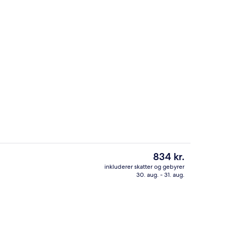
Der serveres morgenmad, frokost og
Den
834 kr.
nuværende
inkluderer skatter og gebyrer
pris
30. aug. - 31. aug.
 parkering
Lobby
er
834 kr.