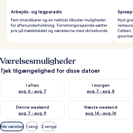
Arbejds- og legparadis
Spise
Fem strandbarer og en natklub tilbyder muligheder
Nyd grat
for aftenunderholdning. Forretningsrejsende sætter
restaur
pris på mødelokalet og værelserne med skriveborde.
Caféen, 
gourmet
Værelsesmuligheder
Tjek tilgængelighed for disse datoer
Tjek tilgængelighed for i aften aug. 6 - aug. 7
Tjek tilgængelighed for i morg
I aften
I morgen
aug. 6 - aug. 7
aug. 7 - aug. 8
Tjek tilgængelighed for denne weekend aug. 7 - aug. 9
Tjek tilgængelighed for næste
Denne weekend
Næste weekend
aug. 7 - aug. 9
aug. 14 - aug. 16
Tilgængelige
Alle værelser
1 seng
2 senge
filtre