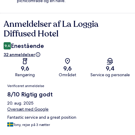
picnicområde og en have.
Anmeldelser af La Loggia
Anmeldelser
Diffused Hotel
Enestående
9,4
32 anmeldelser
9,6
9,6
9,4
Rengøring
Området
Service og personale
Anmeldelser
Verificeret anmeldelse
8/10 Rigtig godt
20. aug. 2025
Oversæt med Google
Fantastic service and a great position
Tony, rejse på 3 nætter