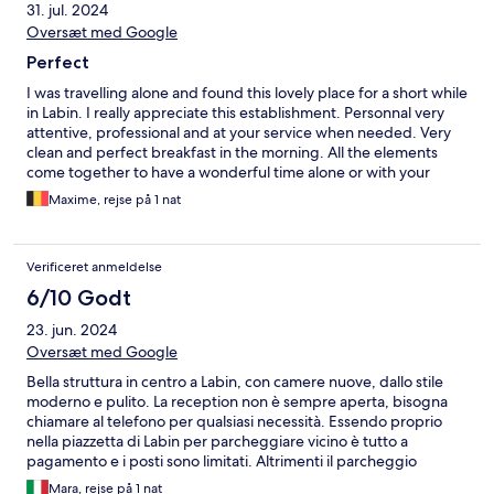
31. jul. 2024
Oversæt med Google
Perfect
I was travelling alone and found this lovely place for a short while
in Labin. I really appreciate this establishment. Personnal very
attentive, professional and at your service when needed. Very
clean and perfect breakfast in the morning. All the elements
come together to have a wonderful time alone or with your
family. I recommend at 100% Best wishes Max
Maxime, rejse på 1 nat
Verificeret anmeldelse
6/10 Godt
23. jun. 2024
Oversæt med Google
Bella struttura in centro a Labin, con camere nuove, dallo stile
moderno e pulito. La reception non è sempre aperta, bisogna
chiamare al telefono per qualsiasi necessità. Essendo proprio
nella piazzetta di Labin per parcheggiare vicino è tutto a
pagamento e i posti sono limitati. Altrimenti il parcheggio
dell'hotel è un po' distante. L'orario della colazione parte
Mara, rejse på 1 nat