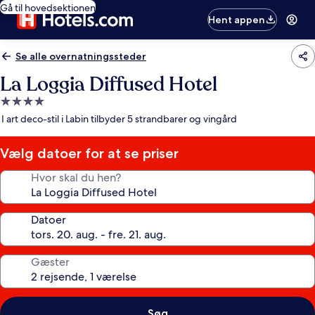
Gå til hovedsektionen
Hent appen
Se alle overnatningssteder
La Loggia Diffused Hotel
4.0-
stjernet
I art deco-stil i Labin tilbyder 5 strandbarer og vingård
overnatningssted
Vælg datoer for at se priser
Hvor skal du hen?
Datoer
Gæster
Søg