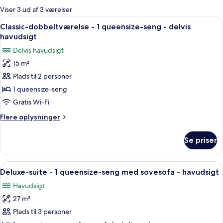
for
Viser 3 ud af 3 værelser
værelser
Indlæs
Classic-dobbeltværelse - 1 queensize-
6
Classic-dobbeltværelse - 1 queensize-seng - delvis
alle
havudsigt
billeder
Delvis havudsigt
af
15 m²
Classic-
Plads til 2 personer
dobbeltværelse
-
1 queensize-seng
1
Gratis Wi-Fi
queensize-
Flere
Flere oplysninger
seng
oplysninger
-
om
Se priser
Classic-
delvis
dobbeltværelse
havudsigt
-
Indlæs
Et moderne soveværelse med en stor se
14
1
Deluxe-suite - 1 queensize-seng med sovesofa - havudsigt
alle
queensize-
Havudsigt
seng
billeder
-
27 m²
af
delvis
Deluxe-
Plads til 3 personer
havudsigt