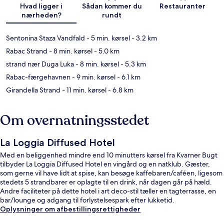
Hvad ligger i
Sådan kommer du
Restauranter
nærheden?
rundt
Sentonina Staza Vandfald
- 5 min. kørsel
- 3.2 km
Rabac Strand
- 8 min. kørsel
- 5.0 km
strand nær Duga Luka
- 8 min. kørsel
- 5.3 km
Rabac-færgehavnen
- 9 min. kørsel
- 6.1 km
Girandella Strand
- 11 min. kørsel
- 6.8 km
Om overnatningsstedet
La Loggia Diffused Hotel
Med en beliggenhed mindre end 10 minutters kørsel fra Kvarner Bugt
tilbyder La Loggia Diffused Hotel en vingård og en natklub. Gæster,
som gerne vil have lidt at spise, kan besøge kaffebaren/caféen, ligesom
stedets 5 strandbarer er oplagte til en drink, når dagen går på hæld.
Andre faciliteter på dette hotel i art deco-stil tæller en tagterrasse, en
bar/lounge og adgang til forlystelsespark efter lukketid.
Oplysninger om afbestillingsrettigheder