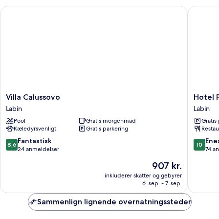
queensize-
Villa Calussovo
Hotel Pe
seng
-
byudsigt
Villa
Hotel
Villa Calussovo
Hotel 
Calussovo
Peteani
Labin
Labin
Labin
Labin
Pool
Gratis morgenmad
Gratis
Kæledyrsvenligt
Gratis parkering
Restau
8.6
10.0
Fantastisk
Ene
8,6
10
ud
ud
24 anmeldelser
74 a
af
af
Prisen
907 kr.
10,
10,
er
Fantastisk,
Eneståe
inkluderer skatter og gebyrer
907 kr.
6. sep. - 7. sep.
24
74
anmeldelser
anmelde
Sammenlign lignende overnatningssteder