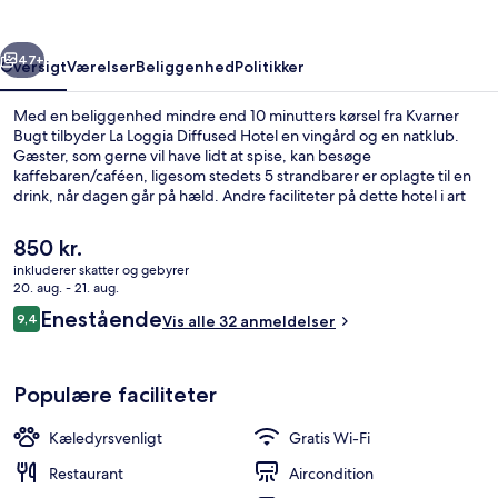
rige
Næste
47+
Oversigt
Værelser
Beliggenhed
Politikker
Med en beliggenhed mindre end 10 minutters kørsel fra Kvarner
Bugt tilbyder La Loggia Diffused Hotel en vingård og en natklub.
Gæster, som gerne vil have lidt at spise, kan besøge
kaffebaren/caféen, ligesom stedets 5 strandbarer er oplagte til en
drink, når dagen går på hæld. Andre faciliteter på dette hotel i art
deco-stil tæller en tagterrasse, en bar/lounge og adgang til
forlystelsespark efter lukketid.
Den
850 kr.
nuværende
inkluderer skatter og gebyrer
pris
20. aug. - 21. aug.
Kontinental morgenmad hver dag mo
er
Anmeldelser
Enestående
9,4
Vis alle 32 anmeldelser
850 kr.
9,4 ud af 10.
Populære faciliteter
Kæledyrsvenligt
Gratis Wi-Fi
Restaurant
Aircondition