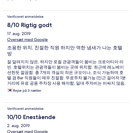
Verificeret anmeldelse
8/10 Rigtig godt
17. aug. 2019
Oversæt med Google
조용한 위치, 친절한 직원 하지만 역한 냄새가 나는 호텔
방
잘 알려지지 않은, 하지만 로컬 관광객들이 붐비는 크로아티아 라
빈. 호텔위치는 관광객들이 붐비는 곳에 위치함. 최근에 레노베이
션한듯 깔끔함. 총 7개의 객실의 작은 규모이나, 조식 가능하며 호
텔 겸 Bar 직원들이 매우 친절함. 무료주차 불가능 (인근 걸어저 1분
거리에 유료 공용 주차장 사용 해야함, 일대 주차비는 비싸지 않음,
25쿠나). 맨 윗층 3개의 객실은 않좋은(하수구에서 나는) 냄새가 아
Rejse på 3 nætter
주 심함. 3박 하면서 냄새때문에 고생함.
Verificeret anmeldelse
10/10 Enestående
2. aug. 2019
Oversæt med Google