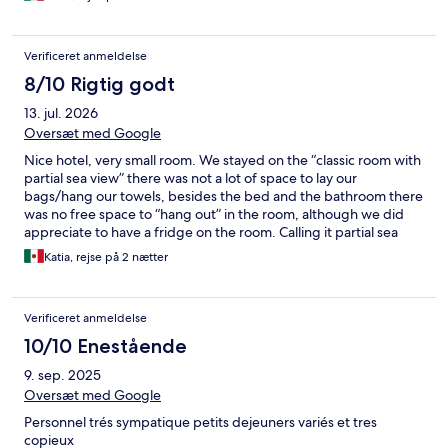
solamente dalle 8, non proprio prestissimo. Purtroppo la mattina
hanno avuto dei problemi e la colazione non era disponibile
prima delle 8.30 e non potendo aspettare non ne abbiamo
Verificeret anmeldelse
usufruito.
8/10 Rigtig godt
13. jul. 2026
Oversæt med Google
Nice hotel, very small room. We stayed on the “classic room with
partial sea view” there was not a lot of space to lay our
bags/hang our towels, besides the bed and the bathroom there
was no free space to “hang out” in the room, although we did
appreciate to have a fridge on the room. Calling it partial sea
view is quite an overstatement, a stripe of sea was only visible
Katia, rejse på 2 nætter
from a specific angle of the window. The staff was friendly but
not particularly helpful. Location was nice, parking space a bit
far. Breakfast was good, but every morning they brought to the
Verificeret anmeldelse
table a plate of cold cuts without asking, we don’t eat meat in
the mornings and I worried about it going to waste, since it had
10/10 Enestående
already been served. I think it would be better to place the cold
9. sep. 2025
cuts as part of the buffet next to the fruit and cereal so each
guest can choose how much to take and avoid wasting food.
Oversæt med Google
Personnel trés sympatique petits dejeuners variés et tres
copieux