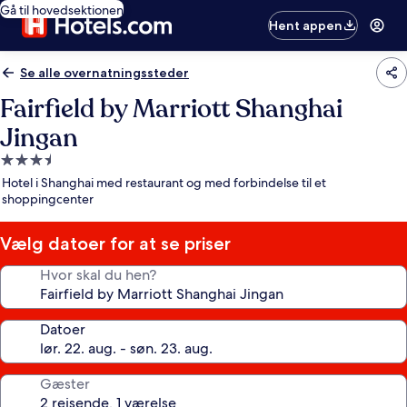
Gå til hovedsektionen
Hent appen
Se alle overnatningssteder
Fairfield by Marriott Shanghai
Jingan
3.5-
stjernet
Hotel i Shanghai med restaurant og med forbindelse til et
overnatningssted
shoppingcenter
Vælg datoer for at se priser
Hvor skal du hen?
Datoer
Gæster