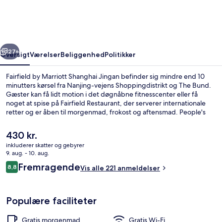
Shanghai
Jingan
rige
Næste
27+
Oversigt
Værelser
Beliggenhed
Politikker
Fairfield by Marriott Shanghai Jingan befinder sig mindre end 10
minutters kørsel fra Nanjing-vejens Shoppingdistrikt og The Bund.
Gæster kan få lidt motion i det døgnåbne fitnesscenter eller få
noget at spise på Fairfield Restaurant, der serverer internationale
retter og er åben til morgenmad, frokost og aftensmad. People's
Square og Shanghai Centre ligger desuden en kort køretur derfra.
Offentlig transport ligger kun en kort gåtur væk: Nord Zhongshan
Den
430 kr.
Road Metrostation ligger 10 minutter væk og Nord Xizang Road
nuværende
inkluderer skatter og gebyrer
Metrostation ligger 14 minutter derfra.
pris
9. aug. - 10. aug.
Gratis morgenmadsbuffet hver dag
er
Anmeldelser
Fremragende
8,8
Vis alle 221 anmeldelser
430 kr.
8,8 ud af 10.
Populære faciliteter
Gratis morgenmad
Gratis Wi-Fi