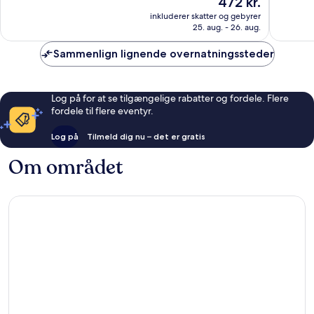
472 kr.
Fantastisk,
Fantasti
er
1.017
89
inkluderer skatter og gebyrer
472 kr.
anmeldelser
anmelde
25. aug. - 26. aug.
Sammenlign lignende overnatningssteder
Log på for at se tilgængelige rabatter og fordele. Flere
fordele til flere eventyr.
Log på
Tilmeld dig nu – det er gratis
Om området