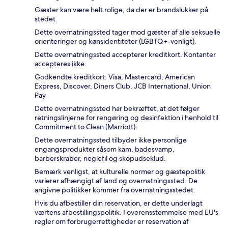
Gæster kan være helt rolige, da der er brandslukker på
stedet.
Dette overnatningssted tager mod gæster af alle seksuelle
orienteringer og kønsidentiteter (LGBTQ+-venligt).
Dette overnatningssted accepterer kreditkort. Kontanter
accepteres ikke.
Godkendte kreditkort: Visa, Mastercard, American
Express, Discover, Diners Club, JCB International, Union
Pay
Dette overnatningssted har bekræftet, at det følger
retningslinjerne for rengøring og desinfektion i henhold til
Commitment to Clean (Marriott).
Dette overnatningssted tilbyder ikke personlige
engangsprodukter såsom kam, badesvamp,
barberskraber, neglefil og skopudseklud.
Bemærk venligst, at kulturelle normer og gæstepolitik
varierer afhængigt af land og overnatningssted. De
angivne politikker kommer fra overnatningsstedet.
Hvis du afbestiller din reservation, er dette underlagt
værtens afbestillingspolitik. I overensstemmelse med EU's
regler om forbrugerrettigheder er reservation af