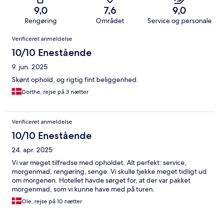
9,0
7,6
9,0
Rengøring
Området
Service og personale
Anmeldelser
Verificeret anmeldelse
10/10 Enestående
9. jun. 2025
Skønt ophold, og rigtig fint beliggenhed.
Dorthe, rejse på 3 nætter
Verificeret anmeldelse
10/10 Enestående
24. apr. 2025
Vi var meget tilfredse med opholdet. Alt perfekt: service,
morgenmad, rengøring, senge. Vi skulle tjekke meget tidligt ud
om morgenen. Hotellet havde sørget for, at der var pakket
morgenmad, som vi kunne have med på turen.
Ole, rejse på 10 nætter