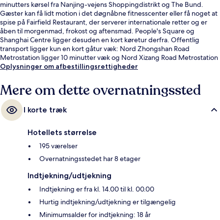
minutters kørsel fra Nanjing-vejens Shoppingdistrikt og The Bund.
Gæster kan få lidt motion i det døgnåbne fitnesscenter eller få noget at
spise på Fairfield Restaurant, der serverer internationale retter og er
åben til morgenmad, frokost og aftensmad. People's Square og
Shanghai Centre ligger desuden en kort køretur derfra. Offentlig
transport ligger kun en kort gåtur væk: Nord Zhongshan Road
Metrostation ligger 10 minutter væk og Nord Xizang Road Metrostation
ligger 14 minutter derfra.
Oplysninger om afbestillingsrettigheder
Mere om dette overnatningssted
I korte træk
Hotellets størrelse
195 værelser
Overnatningsstedet har 8 etager
Indtjekning/udtjekning
Indtjekning er fra kl. 14.00 til kl. 00.00
Hurtig indtjekning/udtjekning er tilgængelig
Minimumsalder for indtjekning: 18 år