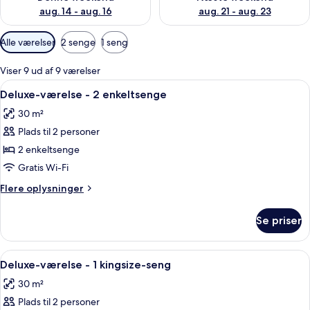
aug. 14 - aug. 16
aug. 21 - aug. 23
Tilgængelige
Alle værelser
2 senge
1 seng
filtre
for
Viser 9 ud af 9 værelser
værelser
Indlæs
Et hotelværelse med en sofa, to senge
6
Deluxe-værelse - 2 enkeltsenge
alle
30 m²
billeder
Plads til 2 personer
af
Deluxe-
2 enkeltsenge
værelse
Gratis Wi-Fi
-
Flere
Flere oplysninger
2
oplysninger
enkeltsenge
om
Se priser
Deluxe-
værelse
-
Indlæs
Et hotelværelse med en stor seng, en so
6
2
Deluxe-værelse - 1 kingsize-seng
alle
enkeltsenge
30 m²
billeder
Plads til 2 personer
af