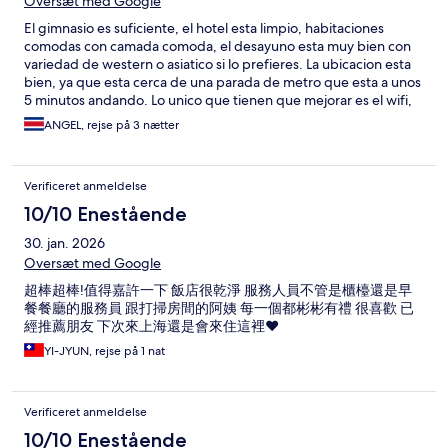
Oversæt med Google
El gimnasio es suficiente, el hotel esta limpio, habitaciones
comodas con camada comoda, el desayuno esta muy bien con
variedad de western o asiatico si lo prefieres. La ubicacion esta
bien, ya que esta cerca de una parada de metro que esta a unos
5 minutos andando. Lo unico que tienen que mejorar es el wifi,
que va muy mal.
ANGEL, rejse på 3 nætter
Verificeret anmeldelse
10/10 Enestående
30. jan. 2026
Oversæt med Google
超棒超棒!值得嘉許一下 飯店很乾淨 服務人員不管是櫃檯還是早
餐餐廳的服務員 跟打掃房間的阿姨 每一個都彬彬有禮 很喜歡 已
經推薦朋友 下次來上海還是會來住這裡❤️
YI-JYUN, rejse på 1 nat
Verificeret anmeldelse
10/10 Enestående