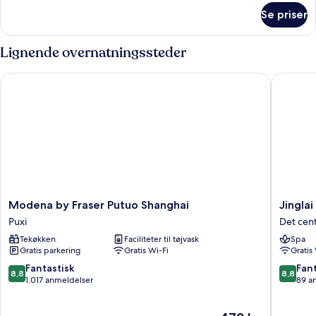
seng
om
Se priser
Værelse
-
1
Lignende overnatningssteder
kingsize-
seng
Modena by Fraser Putuo Shanghai
Jinglai 
Modena
Jinglai
Modena by Fraser Putuo Shanghai
Jingla
by
Hotel
Puxi
Det cen
Fraser
Bushe
Tekøkken
Faciliteter til tøjvask
Spa
Putuo
Det
Gratis parkering
Gratis Wi-Fi
Gratis
Shanghai
centrale
Puxi
Shangha
8.8
8.8
Fantastisk
Fant
8,8
8,8
ud
ud
1.017 anmeldelser
89 a
af
af
10,
10,
Prisen