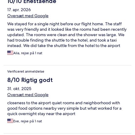
10/10 Enestående
17. apr. 2026
Oversæt med Google
We stayed for a single night before our flight home. The staff
was very friendly and it looked like the rooms had been recently
updated. The rooms were clean and the shower was large. We
had trouble finding the shuttle to the hotel, and took a taxi
instead. We did take the shuttle from the hotel to the airport
and everything went smoothly. We enjoyed our stay.
Alia, rejse på 1 nat
Verificeret anmeldelse
8/10 Rigtig godt
31. okt. 2025
Oversæt med Google
closeness to the airport quiet rooms and neighborhood with
good food options nearby very simple but what worked for a
quick overnight stay near the airport
Eve, rejse på 1 nat