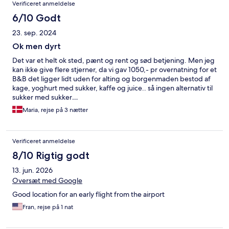
Anmeldelser
Verificeret anmeldelse
6/10 Godt
23. sep. 2024
Ok men dyrt
Det var et helt ok sted, pænt og rent og sød betjening. Men jeg
kan ikke give flere stjerner, da vi gav 1050,- pr overnatning for et
B&B det ligger lidt uden for alting og borgenmaden bestod af
kage, yoghurt med sukker, kaffe og juice.. så ingen alternativ til
sukker med sukker…
Maria, rejse på 3 nætter
Verificeret anmeldelse
8/10 Rigtig godt
13. jun. 2026
Oversæt med Google
Good location for an early flight from the airport
Fran, rejse på 1 nat