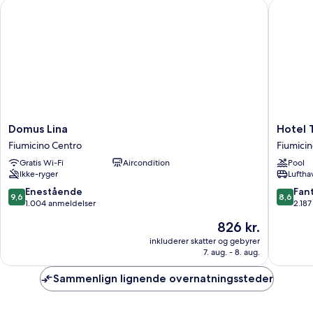
Domus Lina
Hotel Ti
Domus
Hotel
Domus Lina
Hotel 
Lina
Tiber
Fiumicino Centro
Fiumici
Fiumicino
Rooftop
Gratis Wi-Fi
Aircondition
Pool
Centro
&
Ikke-ryger
Luftha
Wellnes
Fiumicin
9.6
8.6
Enestående
Fant
9,6
8,6
Centro
ud
ud
1.004 anmeldelser
2.18
af
af
Prisen
826 kr.
10,
10,
er
Enestående,
Fantasti
inkluderer skatter og gebyrer
826 kr.
7. aug. - 8. aug.
1.004
2.187
anmeldelser
anmelde
Sammenlign lignende overnatningssteder