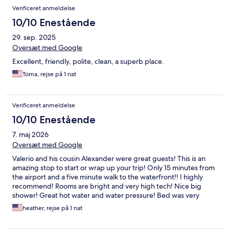
Verificeret anmeldelse
10/10 Enestående
29. sep. 2025
Oversæt med Google
Excellent, friendly, polite, clean, a superb place.
Toma, rejse på 1 nat
Verificeret anmeldelse
10/10 Enestående
7. maj 2026
Oversæt med Google
Valerio and his cousin Alexander were great guests! This is an
amazing stop to start or wrap up your trip! Only 15 minutes from
the airport and a five minute walk to the waterfront!! I highly
recommend! Rooms are bright and very high tech! Nice big
shower! Great hot water and water pressure! Bed was very
comfortable! Great communication! If you book through
heather, rejse på 1 nat
Expedia, the hotel does not get your phone number-be on the
look out for a msg with in Expedia.