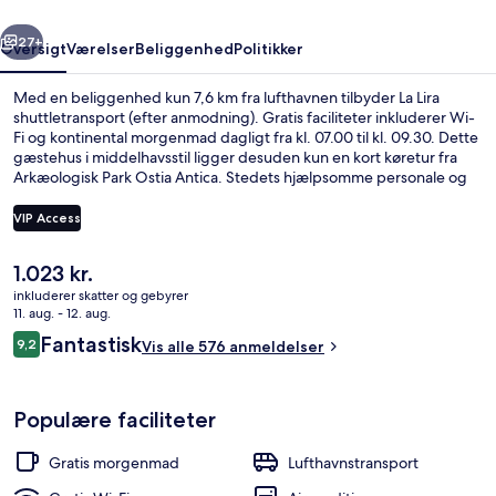
rige
Næste
27+
Oversigt
Værelser
Beliggenhed
Politikker
Med en beliggenhed kun 7,6 km fra lufthavnen tilbyder La Lira
shuttletransport (efter anmodning). Gratis faciliteter inkluderer Wi-
Fi og kontinental morgenmad dagligt fra kl. 07.00 til kl. 09.30. Dette
gæstehus i middelhavsstil ligger desuden kun en kort køretur fra
Arkæologisk Park Ostia Antica. Stedets hjælpsomme personale og
beliggenhed i nærheden af seværdigheder får gode bedømmelser
fra rejsende.
VIP Access
Den
1.023 kr.
Premium-sengetøj, skrivebord, lydisole
nuværende
inkluderer skatter og gebyrer
pris
11. aug. - 12. aug.
er
Anmeldelser
Fantastisk
9,2
Vis alle 576 anmeldelser
1.023 kr.
9,2 ud af 10.
Populære faciliteter
Gratis morgenmad
Lufthavnstransport