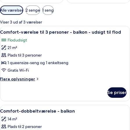
Tilgængelige
Alle værelser
2 senge
1 seng
filtre
for
Viser 3 ud af 3 værelser
værelser
Indlæs
Et badeværelse med glasbrusekabine, e
7
Comfort-værelse til 3 personer - balkon - udsigt til flod
alle
Flodudsigt
billeder
21 m²
af
Comfort-
Plads til 3 personer
værelse
1 queensize-seng og 1 enkeltseng
til
Gratis Wi-Fi
3
Flere
Flere oplysninger
personer
oplysninger
-
om
Se priser
Comfort-
balkon
værelse
-
til
Indlæs
Et hotelværelse med en seng, røde p
udsigt
8
3
Comfort-dobbeltværelse - balkon
alle
til
personer
14 m²
-
billeder
flod
balkon
Plads til 2 personer
af