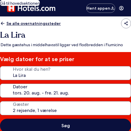
Gå til hovedsektionen
Hent appen
Se alle overnatningssteder
La Lira
Dette gæstehus i middelhavsstil ligger ved flodbredden i Fiumicino
Vælg datoer for at se priser
Hvor skal du hen?
Datoer
Gæster
Søg