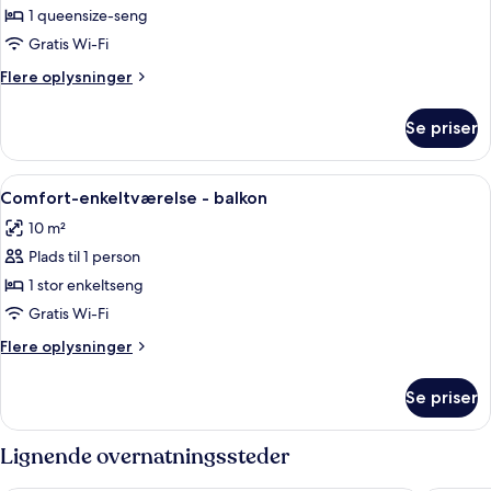
-
Comfort-
1 queensize-seng
udsigt
dobbeltværelse
til
Gratis Wi-Fi
flod
-
Flere
Flere oplysninger
balkon
oplysninger
om
Se priser
Comfort-
dobbeltværelse
-
Indlæs
Et moderne badeværelse med toilet, b
4
balkon
Comfort-enkeltværelse - balkon
alle
10 m²
billeder
Plads til 1 person
af
Comfort-
1 stor enkeltseng
enkeltværelse
Gratis Wi-Fi
-
Flere
Flere oplysninger
balkon
oplysninger
om
Se priser
Comfort-
enkeltværelse
-
Lignende overnatningssteder
balkon