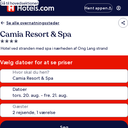
Gå til hovedsektionen
Hent appen
Se alle overnatningssteder
Camia Resort & Spa
4.0-
stjernet
Hotel ved stranden med spa i nærheden af Ong Lang strand
overnatningssted
Vælg datoer for at se priser
Hvor skal du hen?
Datoer
Gæster
Søg