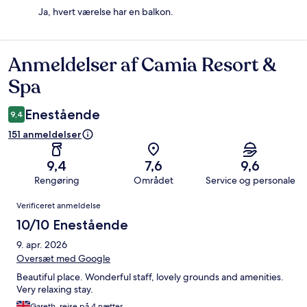
Ja, hvert værelse har en balkon.
Anmeldelser af Camia Resort &
Anmeldelser
Spa
Enestående
9,4
151 anmeldelser
9,4
7,6
9,6
Rengøring
Området
Service og personale
Anmeldelser
Verificeret anmeldelse
10/10 Enestående
9. apr. 2026
Oversæt med Google
Beautiful place. Wonderful staff, lovely grounds and amenities.
Very relaxing stay.
Gareth, rejse på 4 nætter