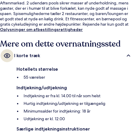
Aftenmarked. 2 udendørs pools sikrer masser af underholdning, mens
gæster, der er i humør til at blive forkælet, kan nyde godt af massage i
spaen. Spisemulighederne tæller 2 restauranter, og baren/loungen er
et godt sted at nyde en kølig drink. Et fitnesscenter, en børnepool og
gratis cykeludlejning er andre højdepunkter. Rejsende har kun godt at
sige om stedets hjælpsomme personale.
Oplysninger om afbestillingsrettigheder
Mere om dette overnatningssted
I korte træk
Hotellets størrelse
55 værelser
Indtjekning/udtjekning
Indtjekning er fra kl. 14.00 til når som helst
Hurtig indtjekning/udtjekning er tilgængelig
Minimumsalder for indtjekning: 18 år
Udtjekning er kl. 12.00
Særlige indtjekningsinstruktioner