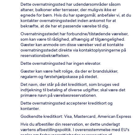
Dette overnatningssted har udendørsområder såsom
altaner, balkoner eller terrasser, der muligvis ikke er
egnede for børn. Hvis du har spørgsmål, anbefaler vi, at du
kontakter overnatningsstedet inden ankomst for at
bekræfte, at de har et passende værelse til dig.
Overnatningsstedet har forbundne/tilstødende værelser,
som kan være til rådighed, afhængig af tilgængelighed.
Gæster kan anmode om disse værelser ved at kontakte
overnatningsstedet direkte via kontaktoplysningerne på
reservationsbekræftelsen.
Dette overnatningssted har ingen elevator.
Gæster kan være helt rolige, da der er brandslukker,
røgalarm og førstehjælpskasse på stedet.
Det navn, der står på det kreditkort, som bruges ved
indtjekning til betaling af diverse udgifter, skal være det
primære navn på værelsesreservationen.
Dette overnatningssted accepterer kreditkort og
kontanter.
Godkendte kreditkort: Visa, Mastercard, American Express
Hvis du afbestiller din reservation, er dette underlagt
værtens afbestillingspolitik. I overensstemmelse med EU's
regler om forbrugerrettigheder er reservation af