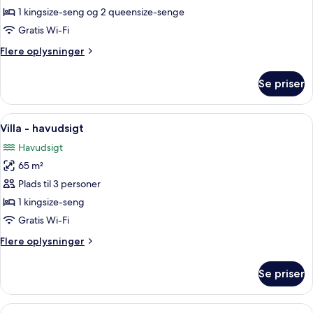
2
1 kingsize-seng og 2 queensize-senge
soveværelser
Gratis Wi-Fi
-
Flere
Flere oplysninger
balkon
oplysninger
-
om
Se priser
udsigt
Villa
-
til
2
Indlæs
Et hotelværelse med seng, skrivebord, 
have
11
soveværelser
Villa - havudsigt
alle
(Camia)
-
Havudsigt
balkon
billeder
-
65 m²
af
udsigt
Villa
Plads til 3 personer
til
-
have
1 kingsize-seng
(Camia)
havudsigt
Gratis Wi-Fi
Flere
Flere oplysninger
oplysninger
om
Se priser
Villa
-
havudsigt
Indlæs
Et hotelværelse med træloft, en seng m