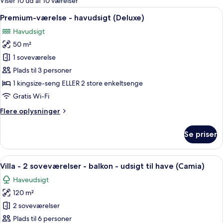
Viser 10 ud af 10 værelser
værelser
Indlæs
Premium-værelse - havudsigt (Deluxe)
13
Premium-værelse - havudsigt (Deluxe)
alle
Havudsigt
billeder
50 m²
af
Premium-
1 soveværelse
værelse
Plads til 3 personer
-
1 kingsize-seng ELLER 2 store enkeltsenge
havudsigt
Gratis Wi-Fi
(Deluxe)
Flere
Flere oplysninger
oplysninger
om
Se priser
Premium-
værelse
-
Indlæs
Et resort med flere villaer, hver med b
13
havudsigt
Villa - 2 soveværelser - balkon - udsigt til have (Camia)
alle
(Deluxe)
Haveudsigt
billeder
120 m²
af
Villa
2 soveværelser
-
Plads til 6 personer