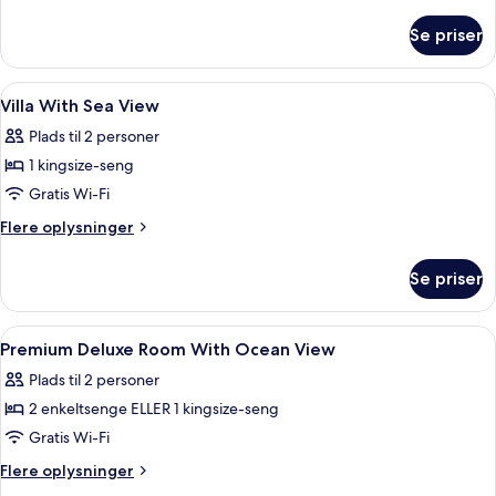
Garden
oplysninger
om
View
Se priser
Villa
with
Garden
Indlæs
Minibar, pengeskab på værelset, mør
12
View
Villa With Sea View
alle
Plads til 2 personer
billeder
1 kingsize-seng
af
Villa
Gratis Wi-Fi
With
Flere
Flere oplysninger
Sea
oplysninger
om
View
Se priser
Villa
With
Sea
Indlæs
Minibar, pengeskab på værelset, mør
11
View
Premium Deluxe Room With Ocean View
alle
Plads til 2 personer
billeder
2 enkeltsenge ELLER 1 kingsize-seng
af
Premium
Gratis Wi-Fi
Deluxe
Flere
Flere oplysninger
Room
oplysninger