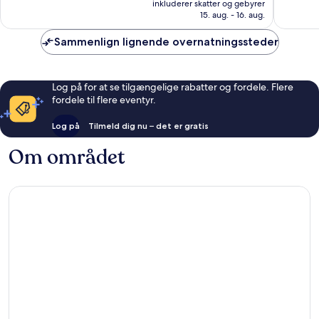
Enestående,
Fantasti
inkluderer skatter og gebyrer
948 kr.
15. aug. - 16. aug.
187
344
anmeldelser
anmelde
Sammenlign lignende overnatningssteder
Log på for at se tilgængelige rabatter og fordele. Flere
fordele til flere eventyr.
Log på
Tilmeld dig nu – det er gratis
Om området