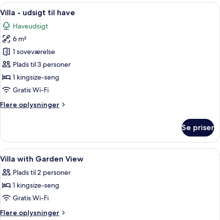
-
Indlæs
En bungalow med en overdækket vera
6
2
Villa - udsigt til have
alle
soveværelser
Haveudsigt
-
billeder
havudsigt
6 m²
af
Villa
1 soveværelse
-
Plads til 3 personer
udsigt
1 kingsize-seng
til
Gratis Wi-Fi
have
Flere
Flere oplysninger
oplysninger
om
Se priser
Villa
-
udsigt
Indlæs
Minibar, pengeskab på værelset, mør
7
til
Villa with Garden View
alle
have
Plads til 2 personer
billeder
1 kingsize-seng
af
Villa
Gratis Wi-Fi
with
Flere
Flere oplysninger