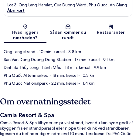
Lot 3, Ong Lang Hamlet, Cua Duong Ward, Phu Quoc, An Giang
Åbn kort
Kort
Hvad ligger i
Sådan kommer du
Restauranter
nærheden?
rundt
Ong Lang strand
- 10 min. kørsel
- 3.8 km
San Van Dong Duong Dong Stadion
- 17 min. kørsel
- 9.1 km
Dinh Bà Thủy Long Thánh Mẫu
- 18 min. kørsel
- 9.9 km
Phú Quốc Aftenmarked
- 18 min. kørsel
- 10.3 km
Phu Quoc Nationalpark
- 22 min. kørsel
- 11.4 km
Om overnatningsstedet
Camia Resort & Spa
Camia Resort & Spa tilbyder en privat strand, hvor du kan nyde godt af
skyggen fra en strandparasol eller nippe til en drink ved strandbaren,
ligesom du befinder dig mindre end 10 minutters kørsel fra Phú Quốc