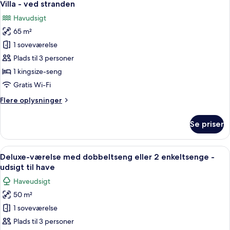
10
Villa - ved stranden
alle
Havudsigt
billeder
65 m²
af
Villa
1 soveværelse
-
Plads til 3 personer
ved
1 kingsize-seng
stranden
Gratis Wi-Fi
Flere
Flere oplysninger
oplysninger
om
Se priser
Villa
-
ved
Indlæs
Et hotelværelse med en seng, et træbor
8
stranden
Deluxe-værelse med dobbeltseng eller 2 enkeltsenge -
alle
udsigt til have
billeder
Haveudsigt
af
50 m²
Deluxe-
1 soveværelse
værelse
med
Plads til 3 personer