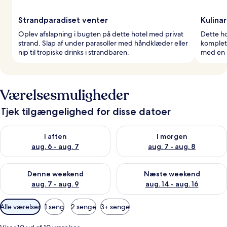
Strandparadiset venter
Kulinar
Oplev afslapning i bugten på dette hotel med privat
Dette ho
strand. Slap af under parasoller med håndklæder eller
komplet
nip til tropiske drinks i strandbaren.
med en 
Værelsesmuligheder
Tjek tilgængelighed for disse datoer
Tjek tilgængelighed for i aften aug. 6 - aug. 7
Tjek tilgængelighed for i morg
I aften
I morgen
aug. 6 - aug. 7
aug. 7 - aug. 8
Tjek tilgængelighed for denne weekend aug. 7 - aug. 9
Tjek tilgængelighed for næste
Denne weekend
Næste weekend
aug. 7 - aug. 9
aug. 14 - aug. 16
Tilgængelige
Alle værelser
1 seng
2 senge
3+ senge
filtre
for