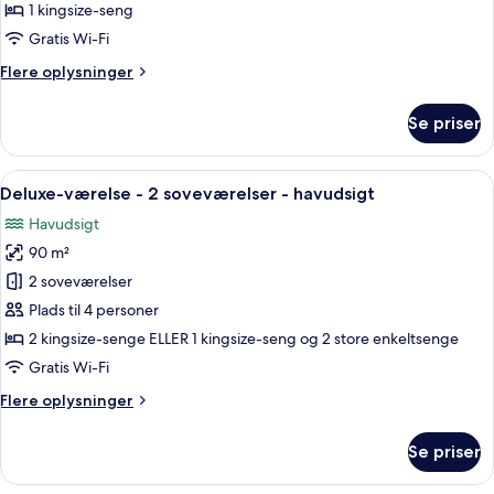
dobbeltseng
1 kingsize-seng
eller
Gratis Wi-Fi
2
Flere
Flere oplysninger
enkeltsenge
oplysninger
-
om
Se priser
Deluxe-
udsigt
værelse
til
med
Indlæs
En balkon med træstole med udsigt ti
have
11
dobbeltseng
Deluxe-værelse - 2 soveværelser - havudsigt
alle
eller
Havudsigt
2
billeder
enkeltsenge
90 m²
af
-
Deluxe-
2 soveværelser
udsigt
værelse
til
Plads til 4 personer
have
-
2 kingsize-senge ELLER 1 kingsize-seng og 2 store enkeltsenge
2
Gratis Wi-Fi
soveværelser
Flere
Flere oplysninger
-
oplysninger
havudsigt
om
Se priser
Deluxe-
værelse