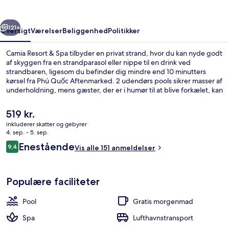
rige
Næste
121+
Oversigt
Værelser
Beliggenhed
Politikker
Camia Resort & Spa tilbyder en privat strand, hvor du kan nyde godt
af skyggen fra en strandparasol eller nippe til en drink ved
strandbaren, ligesom du befinder dig mindre end 10 minutters
kørsel fra Phú Quốc Aftenmarked. 2 udendørs pools sikrer masser af
underholdning, mens gæster, der er i humør til at blive forkælet, kan
nyde godt af massage i spaen. Spisemulighederne tæller 2
restauranter, og baren/loungen er et godt sted at nyde en kølig
Den
519 kr.
drink. Et fitnesscenter, en børnepool og gratis cykeludlejning er
nuværende
inkluderer skatter og gebyrer
andre højdepunkter. Rejsende har kun godt at sige om stedets
pris
4. sep. - 5. sep.
hjælpsomme personale.
Restaurant
er
Anmeldelser
Enestående
9,4
Vis alle 151 anmeldelser
519 kr.
9,4 ud af 10.
Populære faciliteter
Pool
Gratis morgenmad
Spa
Lufthavnstransport