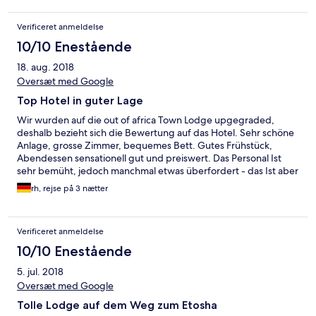
Verificeret anmeldelse
10/10 Enestående
18. aug. 2018
Oversæt med Google
Top Hotel in guter Lage
Wir wurden auf die out of africa Town Lodge upgegraded,
deshalb bezieht sich die Bewertung auf das Hotel. Sehr schöne
Anlage, grosse Zimmer, bequemes Bett. Gutes Frühstück,
Abendessen sensationell gut und preiswert. Das Personal Ist
sehr bemüht, jedoch manchmal etwas überfordert - das Ist aber
kein Problem. Uneingeschränkt zu empfehlen!!
rh, rejse på 3 nætter
Verificeret anmeldelse
10/10 Enestående
5. jul. 2018
Oversæt med Google
Tolle Lodge auf dem Weg zum Etosha