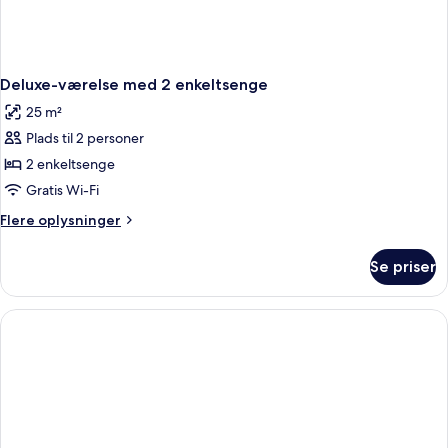
Deluxe-værelse med 2 enkeltsenge
25 m²
Plads til 2 personer
2 enkeltsenge
Gratis Wi-Fi
Flere
Flere oplysninger
oplysninger
om
Se priser
Deluxe-
værelse
med
2
enkeltsenge