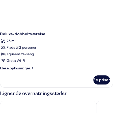
Deluxe-dobbeltværelse
25 m²
Plads til 2 personer
1 queensize-seng
Gratis Wi-Fi
Flere
Flere oplysninger
oplysninger
om
Se priser
Deluxe-
dobbeltværelse
Lignende overnatningssteder
C'est Si Bon Hotel
Village 