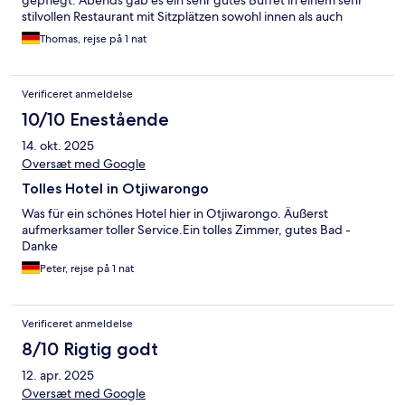
gepflegt. Abends gab es ein sehr gutes Buffet in einem sehr
stilvollen Restaurant mit Sitzplätzen sowohl innen als auch
außen. Auch das Frühstück war überaus reichhaltig. Leider
Thomas, rejse på 1 nat
waren wir nur für eine Nacht auf der Durchreise.
Verificeret anmeldelse
10/10 Enestående
14. okt. 2025
Oversæt med Google
Tolles Hotel in Otjiwarongo
Was für ein schönes Hotel hier in Otjiwarongo. Äußerst
aufmerksamer toller Service.Ein tolles Zimmer, gutes Bad -
Danke
Peter, rejse på 1 nat
Verificeret anmeldelse
8/10 Rigtig godt
12. apr. 2025
Oversæt med Google