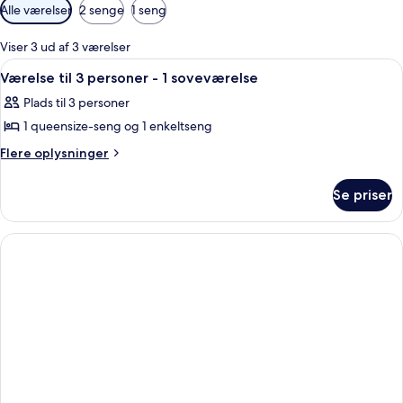
Tilgængelige
Alle værelser
2 senge
1 seng
filtre
for
Viser 3 ud af 3 værelser
værelser
Indlæs
Et hotelværelse med to senge, et stort
6
Værelse til 3 personer - 1 soveværelse
alle
Plads til 3 personer
billeder
1 queensize-seng og 1 enkeltseng
af
Værelse
Flere
Flere oplysninger
oplysninger
til
om
3
Se priser
Værelse
personer
til
-
3
personer
1
-
soveværelse
1
soveværelse