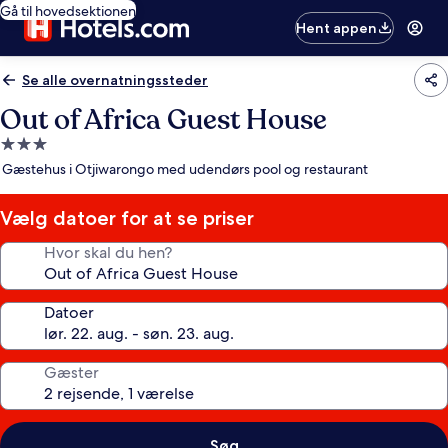
Gå til hovedsektionen
Hent appen
Se alle overnatningssteder
Out of Africa Guest House
3.0-
stjernet
Gæstehus i Otjiwarongo med udendørs pool og restaurant
overnatningssted
Vælg datoer for at se priser
Hvor skal du hen?
Datoer
Gæster
Søg