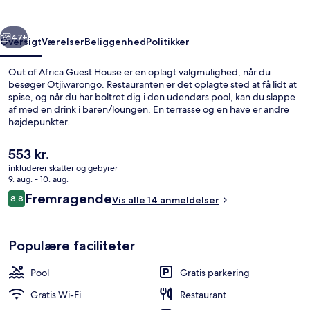
House
rige
Næste
47+
Oversigt
Værelser
Beliggenhed
Politikker
Out of Africa Guest House er en oplagt valgmulighed, når du
besøger Otjiwarongo. Restauranten er det oplagte sted at få lidt at
spise, og når du har boltret dig i den udendørs pool, kan du slappe
af med en drink i baren/loungen. En terrasse og en have er andre
højdepunkter.
Den
553 kr.
nuværende
inkluderer skatter og gebyrer
pris
9. aug. - 10. aug.
Udendørs pool
er
Anmeldelser
Fremragende
8,8
Vis alle 14 anmeldelser
553 kr.
8,8 ud af 10.
Populære faciliteter
Pool
Gratis parkering
Gratis Wi-Fi
Restaurant