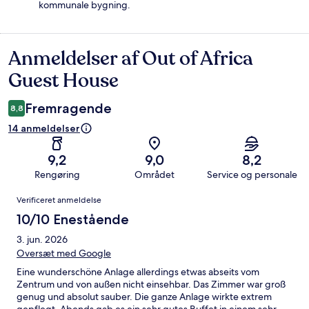
kommunale bygning.
Anmeldelser af Out of Africa
Anmeldelser
Guest House
Fremragende
8,8
14 anmeldelser
9,2
9,0
8,2
Rengøring
Området
Service og personale
Anmeldelser
Verificeret anmeldelse
10/10 Enestående
3. jun. 2026
Oversæt med Google
Eine wunderschöne Anlage allerdings etwas abseits vom
Zentrum und von außen nicht einsehbar. Das Zimmer war groß
genug und absolut sauber. Die ganze Anlage wirkte extrem