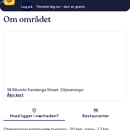
Log på
Tilmeld dig nu – det er gratis
Om området
94 Rikumbi Kandanga Street, Otjiwarongo
Åbn kort
Kort
Hvad ligger i nærheden?
Restauranter
Otjiwarongos kommunale bygning
- 20 min. gang
- 1.7 km