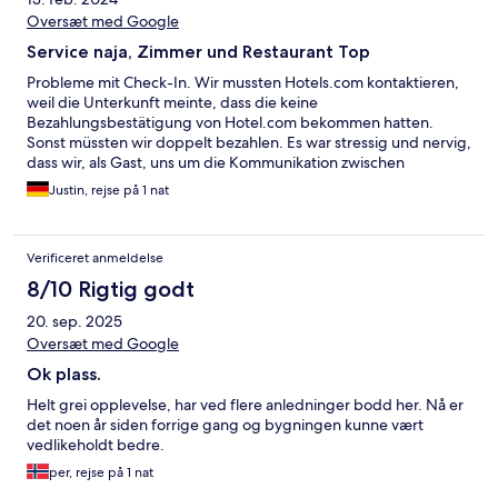
Oversæt med Google
Service naja, Zimmer und Restaurant Top
Probleme mit Check-In. Wir mussten Hotels.com kontaktieren,
weil die Unterkunft meinte, dass die keine
Bezahlungsbestätigung von Hotel.com bekommen hatten.
Sonst müssten wir doppelt bezahlen. Es war stressig und nervig,
dass wir, als Gast, uns um die Kommunikation zwischen
Hotel.com und der Unterkunft kümmern mussten. Sonst war
Justin, rejse på 1 nat
das Zimmer sehr schön, sauber und gut ausgestattet. Das
Frühstück war auch gut und vielfältig. Die Fenster hatten keine
Moskitonetze und sie waren nicht ganz dicht. Zusätzlich
Verificeret anmeldelse
befindet sich gleich vor der Tür ein Teich, was gerade nicht den
Malariaschutz unterstützt!
8/10 Rigtig godt
20. sep. 2025
Oversæt med Google
Ok plass.
Helt grei opplevelse, har ved flere anledninger bodd her. Nå er
det noen år siden forrige gang og bygningen kunne vært
vedlikeholdt bedre.
per, rejse på 1 nat