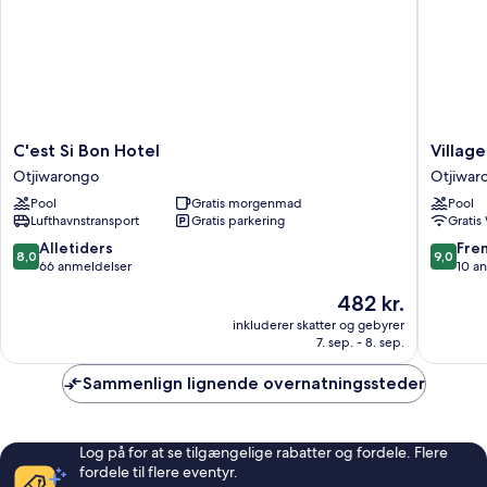
C'est
Village
C'est Si Bon Hotel
Villag
Si
Boutiqu
Otjiwarongo
Otjiwar
Bon
Hotel
Pool
Gratis morgenmad
Pool
Hotel
Otjiwar
Lufthavnstransport
Gratis parkering
Gratis
Otjiwarongo
8.0
9.0
Alletiders
Fre
8,0
9,0
ud
ud
66 anmeldelser
10 a
af
af
Prisen
482 kr.
10,
10,
er
Alletiders,
Fremrag
inkluderer skatter og gebyrer
482 kr.
7. sep. - 8. sep.
66
10
anmeldelser
anmelde
Sammenlign lignende overnatningssteder
Log på for at se tilgængelige rabatter og fordele. Flere
fordele til flere eventyr.