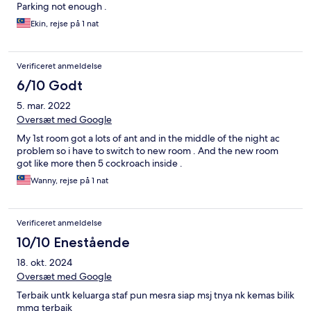
Parking not enough .
Ekin, rejse på 1 nat
Verificeret anmeldelse
6/10 Godt
5. mar. 2022
Oversæt med Google
My 1st room got a lots of ant and in the middle of the night ac
problem so i have to switch to new room . And the new room
got like more then 5 cockroach inside .
Wanny, rejse på 1 nat
Verificeret anmeldelse
10/10 Enestående
18. okt. 2024
Oversæt med Google
Terbaik untk keluarga staf pun mesra siap msj tnya nk kemas bilik
mmg terbaik