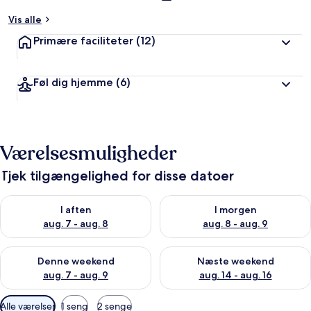
Vis alle
Primære faciliteter
(12)
Føl dig hjemme
(6)
Værelsesmuligheder
Tjek tilgængelighed for disse datoer
Tjek tilgængelighed for i aften aug. 7 - aug. 8
Tjek tilgængelighed for i morg
I aften
I morgen
aug. 7 - aug. 8
aug. 8 - aug. 9
Tjek tilgængelighed for denne weekend aug. 7 - aug. 9
Tjek tilgængelighed for næste
Denne weekend
Næste weekend
aug. 7 - aug. 9
aug. 14 - aug. 16
Tilgængelige
Alle værelser
1 seng
2 senge