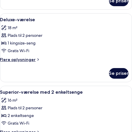
Se priser
Værelse
Indlæs
En pænt redt seng med hvide sengetøj
8
Deluxe-værelse
alle
18 m²
billeder
Plads til 2 personer
af
Deluxe-
1 kingsize-seng
værelse
Gratis Wi-Fi
Flere
Flere oplysninger
oplysninger
om
Se priser
Deluxe-
værelse
Indlæs
Et hotelværelse med to senge, et tr
8
Superior-værelse med 2 enkeltsenge
alle
16 m²
billeder
Plads til 2 personer
af
Superior-
2 enkeltsenge
værelse
Gratis Wi-Fi
med
Flere