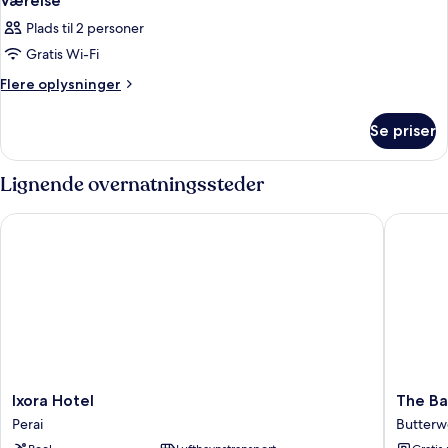
Værelse
Plads til 2 personer
Gratis Wi-Fi
Flere
Flere oplysninger
oplysninger
om
Se priser
Værelse
Lignende overnatningssteder
Ixora Hotel
The Baga
Ixora
The
Ixora Hotel
The Ba
Hotel
Bagan
Perai
Butterw
Perai
Suite