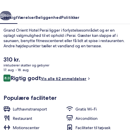
rige
Næste
50+
Oversigt
Værelser
Beliggenhed
Politikker
Grand Orient Hotel Perai ligger i forlystelsesområdet og er en
oplagt valgmulighed til et ophold i Perai. Gæster kan slappe af i
saunaen, benytte fitnesscenteret eller få lidt at spise i restauranten.
Andre højdepunkter tæller et vandland og en terrasse.
Den
310 kr.
nuværende
inkluderer skatter og gebyrer
pris
17. aug. - 18. aug.
er
Anmeldelser
Rigtig godt
8,0
Udendørs pool
Vis alle 62 anmeldelser
310 kr.
8,0 ud af 10.
Populære faciliteter
Lufthavnstransport
Gratis Wi-Fi
Restaurant
Aircondition
Motionscenter
Faciliteter til tøjvask