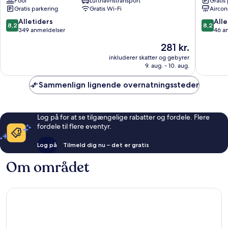
Pool
Lufthavnstransport
Gratis
Butterw
Gratis parkering
Gratis Wi-Fi
Aircon
8.2
8.2
Alletiders
Alle
8,2
8,2
ud
ud
349 anmeldelser
46 a
af
af
Prisen
281 kr.
10,
10,
er
Alletiders,
Alletider
inkluderer skatter og gebyrer
281 kr.
9. aug. - 10. aug.
349
46
anmeldelser
anmelde
Sammenlign lignende overnatningssteder
Log på for at se tilgængelige rabatter og fordele. Flere
fordele til flere eventyr.
Log på
Tilmeld dig nu – det er gratis
Om området