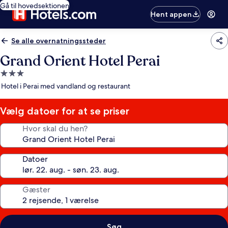
Gå til hovedsektionen
Hent appen
Se alle overnatningssteder
Grand Orient Hotel Perai
3.0-
stjernet
Hotel i Perai med vandland og restaurant
overnatningssted
Vælg datoer for at se priser
Hvor skal du hen?
Datoer
Gæster
Søg