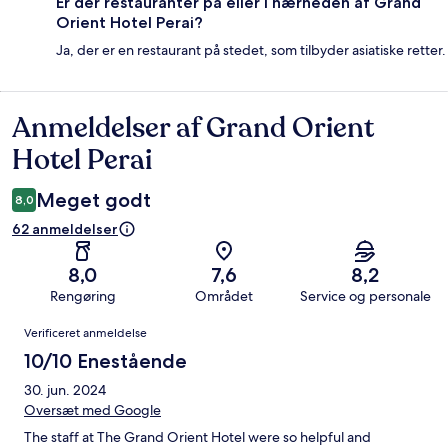
Er der restauranter på eller i nærheden af Grand
Orient Hotel Perai?
Ja, der er en restaurant på stedet, som tilbyder asiatiske retter.
Anmeldelser af Grand Orient
Anmeldelser
Hotel Perai
Meget godt
8,0
62 anmeldelser
8,0
7,6
8,2
Rengøring
Området
Service og personale
Anmeldelser
Verificeret anmeldelse
10/10 Enestående
30. jun. 2024
Oversæt med Google
The staff at The Grand Orient Hotel were so helpful and