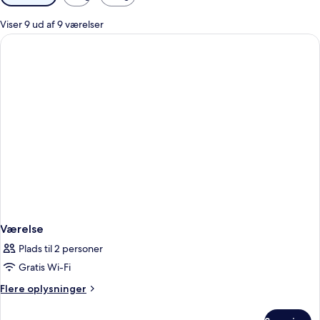
filtre
for
Viser 9 ud af 9 værelser
værelser
Værelse
Plads til 2 personer
Gratis Wi-Fi
Flere
Flere oplysninger
oplysninger
om