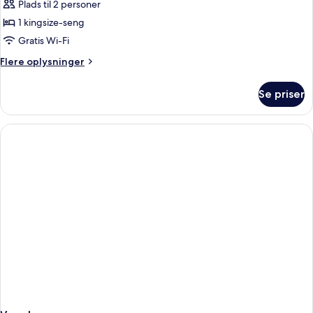
Plads til 2 personer
af
Suite
1 kingsize-seng
(Lotus)
Gratis Wi-Fi
Flere
Flere oplysninger
oplysninger
om
Se priser
Suite
(Lotus)