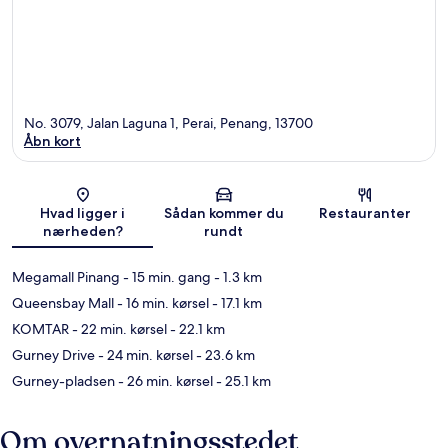
No. 3079, Jalan Laguna 1, Perai, Penang, 13700
Åbn kort
Kort
Hvad ligger i
Sådan kommer du
Restauranter
nærheden?
rundt
Megamall Pinang
- 15 min. gang
- 1.3 km
Queensbay Mall
- 16 min. kørsel
- 17.1 km
KOMTAR
- 22 min. kørsel
- 22.1 km
Gurney Drive
- 24 min. kørsel
- 23.6 km
Gurney-pladsen
- 26 min. kørsel
- 25.1 km
Om overnatningsstedet