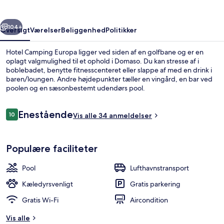
rige
Næste
104+
Oversigt
Værelser
Beliggenhed
Politikker
Hotel Camping Europa ligger ved siden af en golfbane og er en
oplagt valgmulighed til et ophold i Domaso. Du kan stresse af i
boblebadet, benytte fitnesscenteret eller slappe af med en drink i
baren/loungen. Andre højdepunkter tæller en vingård, en bar ved
poolen og en sæsonbestemt udendørs pool.
Anmeldelser
Enestående
10
Vis alle 34 anmeldelser
10 ud af 10.
Sæsonbestemt udendørs pool, åben fra k
Populære faciliteter
Pool
Lufthavnstransport
Kæledyrsvenligt
Gratis parkering
Gratis Wi-Fi
Aircondition
Vis alle