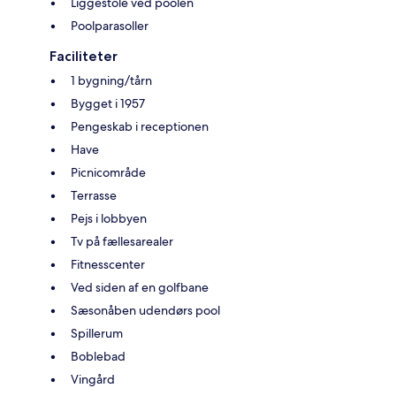
Liggestole ved poolen
Poolparasoller
Faciliteter
1 bygning/tårn
Bygget i 1957
Pengeskab i receptionen
Have
Picnicområde
Terrasse
Pejs i lobbyen
Tv på fællesarealer
Fitnesscenter
Ved siden af en golfbane
Sæsonåben udendørs pool
Spillerum
Boblebad
Vingård