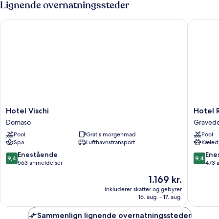
Lignende overnatningssteder
1
soveværelse
Hotel Vischi
Hotel Re
Hotel
Hotel
Hotel Vischi
Hotel 
Vischi
Regina
Domaso
Graved
Domaso
Graved
Pool
Gratis morgenmad
Pool
Spa
Lufthavnstransport
Kæledy
9.4
9.4
Enestående
Ene
9,4
9,4
ud
ud
563 anmeldelser
473 
af
af
Prisen
1.169 kr.
10,
10,
er
Enestående,
Eneståe
inkluderer skatter og gebyrer
1.169 kr.
16. aug. - 17. aug.
563
473
anmeldelser
anmelde
Sammenlign lignende overnatningssteder