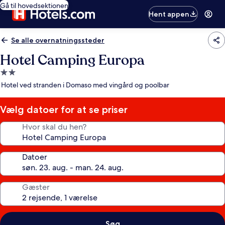
Gå til hovedsektionen
Hent appen
Se alle overnatningssteder
Hotel Camping Europa
2.0-
stjernet
Hotel ved stranden i Domaso med vingård og poolbar
overnatningssted
Vælg datoer for at se priser
Hvor skal du hen?
Datoer
Gæster
Søg