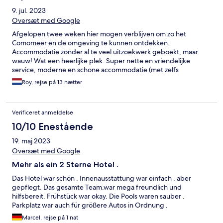
9. jul. 2023
Oversæt med Google
Afgelopen twee weken hier mogen verblijven om zo het
Comomeer en de omgeving te kunnen ontdekken.
Accommodatie zonder al te veel uitzoekwerk geboekt, maar
wauw! Wat een heerlijke plek. Super nette en vriendelijke
service, moderne en schone accommodatie (met zelfs
tussentijdse schoonmaak), fijn zwembad, én top locatie aan het
Roy, rejse på 13 nætter
meer en in het dorp. Absoluut onder de indruk en wij komen
zeker terug!
Verificeret anmeldelse
10/10 Enestående
19. maj 2023
Oversæt med Google
Mehr als ein 2 Sterne Hotel .
Das Hotel war schön . Innenausstattung war einfach , aber
gepflegt. Das gesamte Team.war mega freundlich und
hilfsbereit. Frühstück war okay. Die Pools waren sauber .
Parkplatz war auch für größere Autos in Ordnung .
Marcel, rejse på 1 nat