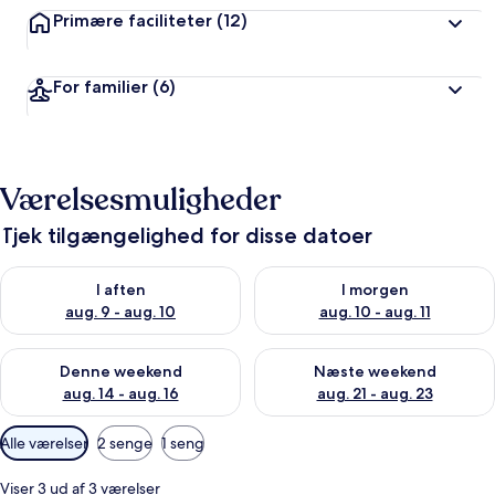
Primære faciliteter
(12)
For familier
(6)
Værelsesmuligheder
Tjek tilgængelighed for disse datoer
Tjek tilgængelighed for i aften aug. 9 - aug. 10
Tjek tilgængelighed for i morg
I aften
I morgen
aug. 9 - aug. 10
aug. 10 - aug. 11
Tjek tilgængelighed for denne weekend aug. 14 - aug. 16
Tjek tilgængelighed for næste
Denne weekend
Næste weekend
aug. 14 - aug. 16
aug. 21 - aug. 23
Tilgængelige
Alle værelser
2 senge
1 seng
filtre
for
Viser 3 ud af 3 værelser