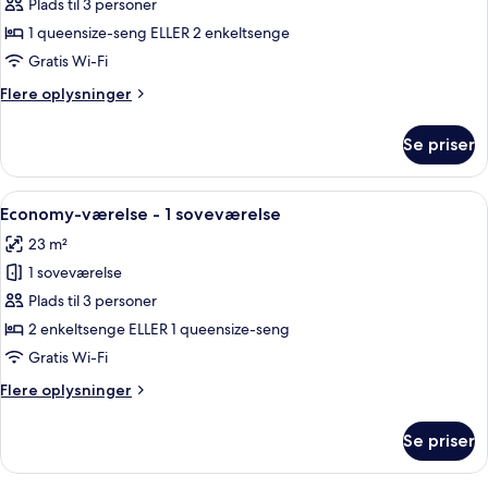
med
Plads til 3 personer
dobbeltseng
1 queensize-seng ELLER 2 enkeltsenge
eller
Gratis Wi-Fi
2
Flere
Flere oplysninger
enkeltsenge
oplysninger
-
om
Se priser
Comfort-
1
værelse
soveværelse
med
Indlæs
Et hotelværelse med seng, skrivebord, 
-
12
dobbeltseng
Economy-værelse - 1 soveværelse
alle
balkon
eller
23 m²
2
billeder
-
enkeltsenge
1 soveværelse
af
delvis
-
Economy-
Plads til 3 personer
søudsigt
1
værelse
soveværelse
2 enkeltsenge ELLER 1 queensize-seng
-
-
Gratis Wi-Fi
balkon
1
-
Flere
Flere oplysninger
soveværelse
delvis
oplysninger
søudsigt
om
Se priser
Economy-
værelse
-