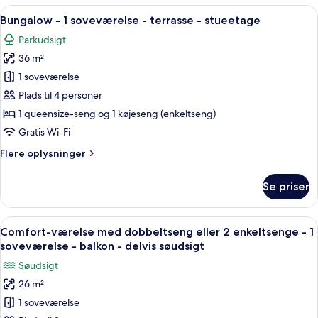
værelser
Indlæs
En overdækket terrasse med et træbek
16
Bungalow - 1 soveværelse - terrasse - stueetage
alle
Parkudsigt
billeder
36 m²
af
Bungalow
1 soveværelse
-
Plads til 4 personer
1
1 queensize-seng og 1 køjeseng (enkeltseng)
soveværelse
Gratis Wi-Fi
-
Flere
Flere oplysninger
terrasse
oplysninger
-
om
Se priser
stueetage
Bungalow
-
1
Indlæs
Et hotelværelse med seng, skrivebord, st
11
soveværelse
Comfort-værelse med dobbeltseng eller 2 enkeltsenge - 1
alle
-
soveværelse - balkon - delvis søudsigt
terrasse
billeder
Søudsigt
-
af
stueetage
26 m²
Comfort-
1 soveværelse
værelse