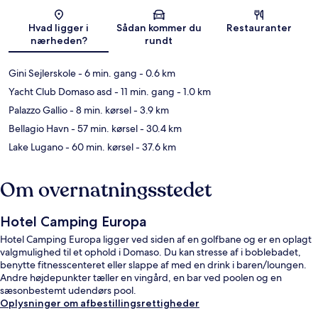
Kort
Hvad ligger i
Sådan kommer du
Restauranter
nærheden?
rundt
Gini Sejlerskole
- 6 min. gang
- 0.6 km
Yacht Club Domaso asd
- 11 min. gang
- 1.0 km
Palazzo Gallio
- 8 min. kørsel
- 3.9 km
Bellagio Havn
- 57 min. kørsel
- 30.4 km
Lake Lugano
- 60 min. kørsel
- 37.6 km
Om overnatningsstedet
Hotel Camping Europa
Hotel Camping Europa ligger ved siden af en golfbane og er en oplagt
valgmulighed til et ophold i Domaso. Du kan stresse af i boblebadet,
benytte fitnesscenteret eller slappe af med en drink i baren/loungen.
Andre højdepunkter tæller en vingård, en bar ved poolen og en
sæsonbestemt udendørs pool.
Oplysninger om afbestillingsrettigheder