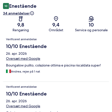
Enestående
10
34 anmeldelser
9,8
9,4
10
Rengøring
Området
Service og personale
Anmeldelser
Verificeret anmeldelse
10/10 Enestående
26. apr. 2026
Oversæt med Google
Boungalow pulito, colazione ottima e piscina riscaldata super!
Andrea, rejse på 1 nat
Verificeret anmeldelse
10/10 Enestående
26. apr. 2026
Oversæt med Google