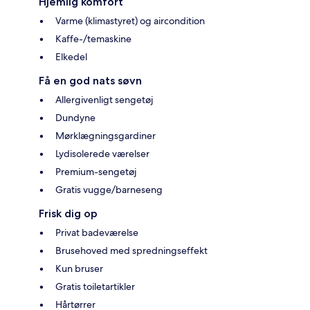
Hjemlig komfort
Varme (klimastyret) og aircondition
Kaffe-/temaskine
Elkedel
Få en god nats søvn
Allergivenligt sengetøj
Dundyne
Mørklægningsgardiner
Lydisolerede værelser
Premium-sengetøj
Gratis vugge/barneseng
Frisk dig op
Privat badeværelse
Brusehoved med spredningseffekt
Kun bruser
Gratis toiletartikler
Hårtørrer