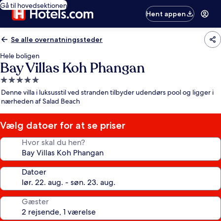
Gå til hovedsektionen
Hent appen
Se alle overnatningssteder
Hele boligen
Bay Villas Koh Phangan
5.0-
stjernet
Denne villa i luksusstil ved stranden tilbyder udendørs pool og ligger i
overnatningssted
nærheden af Salad Beach
Vælg datoer for at se priser
Hvor skal du hen?
Datoer
Gæster