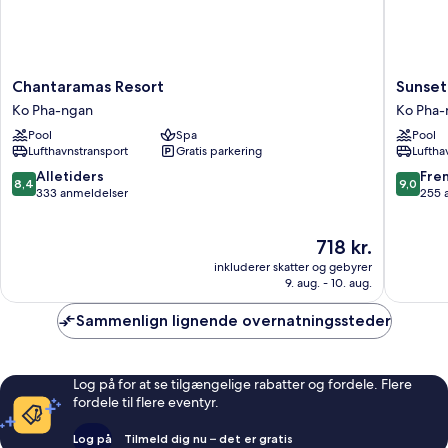
Chantaramas
Sunset
Chantaramas Resort
Sunset
Resort
Hill
Ko Pha-ngan
Ko Pha-
Ko
Boutiqu
Pool
Spa
Pool
Pha-
Resort
Lufthavnstransport
Gratis parkering
Luftha
ngan
Ko
Pha-
8.4
9.0
Alletiders
Fre
8,4
9,0
ngan
ud
ud
333 anmeldelser
255 
af
af
10,
10,
Prisen
718 kr.
Alletiders,
Fremrag
er
333
255
inkluderer skatter og gebyrer
718 kr.
anmeldelser
anmelde
9. aug. - 10. aug.
Sammenlign lignende overnatningssteder
Log på for at se tilgængelige rabatter og fordele. Flere
fordele til flere eventyr.
Log på
Tilmeld dig nu – det er gratis