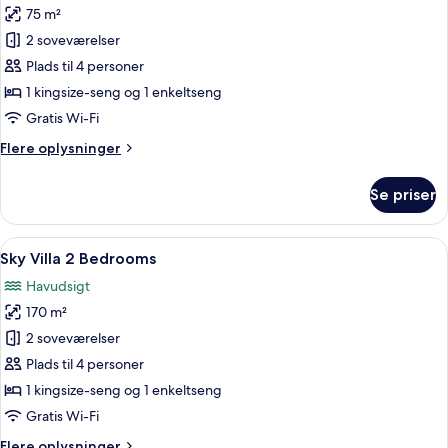
75 m²
af
Lifestyle
2 soveværelser
Suite
Plads til 4 personer
2
1 kingsize-seng og 1 enkeltseng
Bedrooms
Gratis Wi-Fi
Flere
Flere oplysninger
oplysninger
om
Se priser
Lifestyle
Suite
2
Indlæs
Et moderne hus med en glasklædt terr
19
Bedrooms
Sky Villa 2 Bedrooms
alle
Havudsigt
billeder
170 m²
af
Sky
2 soveværelser
Villa
Plads til 4 personer
2
1 kingsize-seng og 1 enkeltseng
Bedrooms
Gratis Wi-Fi
Flere
Flere oplysninger