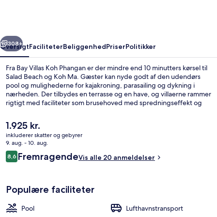
Phangan
rige
Næste
308+
Oversigt
Faciliteter
Beliggenhed
Priser
Politikker
Fra Bay Villas Koh Phangan er der mindre end 10 minutters kørsel til
Salad Beach og Koh Ma. Gæster kan nyde godt af den udendørs
pool og mulighederne for kajakroning, parasailing og dykning i
nærheden. Der tilbydes en terrasse og en have, og villaerne rammer
rigtigt med faciliteter som brusehoved med spredningseffekt og
badekåbe.
Den
1.925 kr.
nuværende
inkluderer skatter og gebyrer
pris
9. aug. - 10. aug.
Terrasse/gårdhave
er
Anmeldelser
Fremragende
8,6
Vis alle 20 anmeldelser
1.925 kr.
8,6 ud af 10.
Populære faciliteter
Pool
Lufthavnstransport