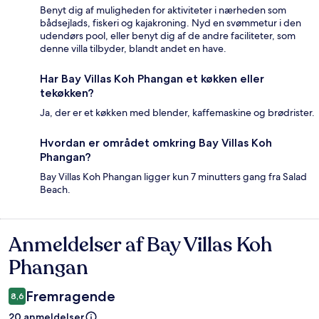
Benyt dig af muligheden for aktiviteter i nærheden som
bådsejlads, fiskeri og kajakroning. Nyd en svømmetur i den
udendørs pool, eller benyt dig af de andre faciliteter, som
denne villa tilbyder, blandt andet en have.
Har Bay Villas Koh Phangan et køkken eller
tekøkken?
Ja, der er et køkken med blender, kaffemaskine og brødrister.
Hvordan er området omkring Bay Villas Koh
Phangan?
Bay Villas Koh Phangan ligger kun 7 minutters gang fra Salad
Beach.
Anmeldelser af Bay Villas Koh
Anmeldelser
Phangan
Fremragende
8,6
20 anmeldelser