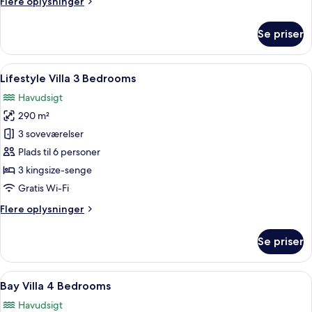
Flere
Flere oplysninger
oplysninger
om
Se priser
Bay
Villas
3
Indlæs
Et værelse med et træskab med detalj
36
Bedrooms
Lifestyle Villa 3 Bedrooms
alle
Premium
Havudsigt
billeder
290 m²
af
Lifestyle
3 soveværelser
Villa
Plads til 6 personer
3
3 kingsize-senge
Bedrooms
Gratis Wi-Fi
Flere
Flere oplysninger
oplysninger
om
Se priser
Lifestyle
Villa
3
Indlæs
Et hotelværelse med en stor seng, to 
50
Bedrooms
Bay Villa 4 Bedrooms
alle
Havudsigt
billeder