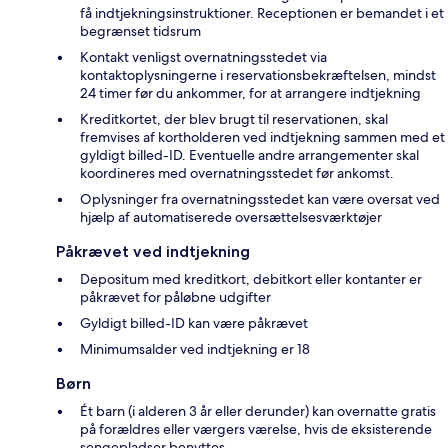
få indtjekningsinstruktioner. Receptionen er bemandet i et
begrænset tidsrum
Kontakt venligst overnatningsstedet via
kontaktoplysningerne i reservationsbekræftelsen, mindst
24 timer før du ankommer, for at arrangere indtjekning
Kreditkortet, der blev brugt til reservationen, skal
fremvises af kortholderen ved indtjekning sammen med et
gyldigt billed-ID. Eventuelle andre arrangementer skal
koordineres med overnatningsstedet før ankomst.
Oplysninger fra overnatningsstedet kan være oversat ved
hjælp af automatiserede oversættelsesværktøjer
Påkrævet ved indtjekning
Depositum med kreditkort, debitkort eller kontanter er
påkrævet for påløbne udgifter
Gyldigt billed-ID kan være påkrævet
Minimumsalder ved indtjekning er 18
Børn
Ét barn (i alderen 3 år eller derunder) kan overnatte gratis
på forældres eller værgers værelse, hvis de eksisterende
sengepladser benyttes