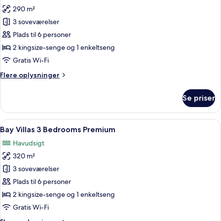
290 m²
af
Bay
3 soveværelser
Villas
Plads til 6 personer
3
2 kingsize-senge og 1 enkeltseng
Bedrooms
Gratis Wi-Fi
Flex
Flere
Flere oplysninger
oplysninger
om
Se priser
Bay
Villas
3
Indlæs
Et moderne soveværelse med en stor 
33
Bedrooms
Bay Villas 3 Bedrooms Premium
alle
Flex
Havudsigt
billeder
320 m²
af
Bay
3 soveværelser
Villas
Plads til 6 personer
3
2 kingsize-senge og 1 enkeltseng
Bedrooms
Gratis Wi-Fi
Premium