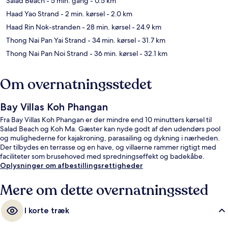
Salad Beach
- 5 min. gang
- 0.5 km
Haad Yao Strand
- 2 min. kørsel
- 2.0 km
Haad Rin Nok-stranden
- 28 min. kørsel
- 24.9 km
Thong Nai Pan Yai Strand
- 34 min. kørsel
- 31.7 km
Thong Nai Pan Noi Strand
- 36 min. kørsel
- 32.1 km
Om overnatningsstedet
Bay Villas Koh Phangan
Fra Bay Villas Koh Phangan er der mindre end 10 minutters kørsel til
Salad Beach og Koh Ma. Gæster kan nyde godt af den udendørs pool
og mulighederne for kajakroning, parasailing og dykning i nærheden.
Der tilbydes en terrasse og en have, og villaerne rammer rigtigt med
faciliteter som brusehoved med spredningseffekt og badekåbe.
Oplysninger om afbestillingsrettigheder
Mere om dette overnatningssted
I korte træk