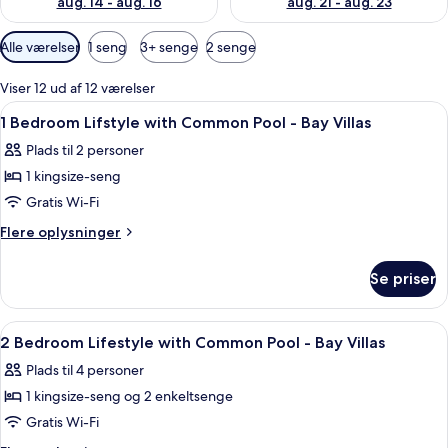
aug. 14 - aug. 16
aug. 21 - aug. 23
Tilgængelige
Alle værelser
1 seng
3+ senge
2 senge
filtre
for
Viser 12 ud af 12 værelser
værelser
Indlæs
Et soveværelse med en stor seng, venti
9
1 Bedroom Lifstyle with Common Pool - Bay Villas
alle
Plads til 2 personer
billeder
1 kingsize-seng
af
1
Gratis Wi-Fi
Bedroom
Flere
Flere oplysninger
Lifstyle
oplysninger
om
with
Se priser
1
Common
Bedroom
Pool
Lifstyle
Indlæs
Et soveværelse med en stor seng, loft
14
-
with
2 Bedroom Lifestyle with Common Pool - Bay Villas
alle
Common
Bay
Plads til 4 personer
Pool
billeder
Villas
-
1 kingsize-seng og 2 enkeltsenge
af
Bay
2
Gratis Wi-Fi
Villas
Bedroom