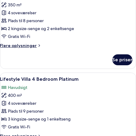
350 m²
af
Bay
4 soveværelser
Villa
Plads til 8 personer
4
2 kingsize-senge og 2 enkeltsenge
Bedrooms
Gratis Wi-Fi
Flere
Flere oplysninger
oplysninger
om
Se priser
Bay
Villa
4
Indlæs
Et soveværelse med to senge, store vi
25
Bedrooms
Lifestyle Villa 4 Bedroom Platinum
alle
Havudsigt
billeder
400 m²
af
Lifestyle
4 soveværelser
Villa
Plads til 9 personer
4
3 kingsize-senge og 1 enkeltseng
Bedroom
Gratis Wi-Fi
Platinum
Flere