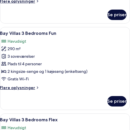
Flere
Flere oplysninger
Lifestyle
oplysninger
om
with
Se priser
2
Common
Bedroom
Pool
Lifestyle
Indlæs
En balkon med rød parasol, sofa og bo
30
-
with
Bay Villas 3 Bedrooms Fun
alle
Common
Bay
Havudsigt
Pool
billeder
Villas
-
290 m²
af
Bay
Bay
3 soveværelser
Villas
Villas
Plads til 4 personer
3
2 kingsize-senge og 1 køjeseng (enkeltseng)
Bedrooms
Gratis Wi-Fi
Fun
Flere
Flere oplysninger
oplysninger
om
Se priser
Bay
Villas
3
Indlæs
Et soveværelse med en seng, en træska
49
Bedrooms
Bay Villas 3 Bedrooms Flex
alle
Fun
Havudsigt
billeder