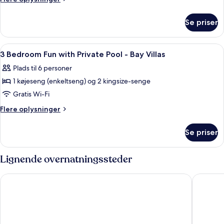
oplysninger
om
Se priser
Sky
Villa
2
Indlæs
Et soveværelse med en stor seng, et træ
18
Bedrooms
3 Bedroom Fun with Private Pool - Bay Villas
alle
Plads til 6 personer
billeder
1 køjeseng (enkeltseng) og 2 kingsize-senge
af
3
Gratis Wi-Fi
Bedroom
Flere
Flere oplysninger
Fun
oplysninger
om
with
Se priser
3
Private
Bedroom
Pool
Fun
Lignende overnatningssteder
-
with
Private
Bay
Chantaramas Resort
Sunset H
Pool
Villas
-
Bay
Villas