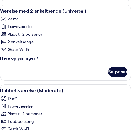
2
Indlæs
Et moderne hotelværelse med to senge
5
enkeltsenge
Værelse med 2 enkeltsenge (Universal)
alle
(Moderate)
23 m²
billeder
1 soveværelse
af
Værelse
Plads til 2 personer
med
2 enkeltsenge
2
Gratis Wi-Fi
enkeltsenge
Flere
Flere oplysninger
(Universal)
oplysninger
om
Se priser
Værelse
med
2
Indlæs
Dobbeltværelse (Moderate) | Premium-
5
enkeltsenge
Dobbeltværelse (Moderate)
alle
(Universal)
17 m²
billeder
1 soveværelse
af
Dobbeltværelse
Plads til 2 personer
(Moderate)
1 dobbeltseng
Gratis Wi-Fi