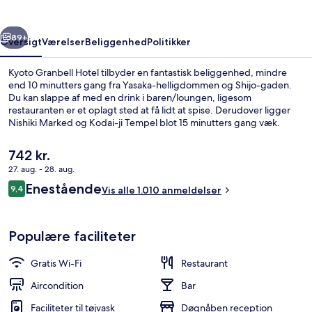
rige
Næste
89+
Oversigt
Værelser
Beliggenhed
Politikker
Kyoto Granbell Hotel tilbyder en fantastisk beliggenhed, mindre
end 10 minutters gang fra Yasaka-helligdommen og Shijo-gaden.
Du kan slappe af med en drink i baren/loungen, ligesom
restauranten er et oplagt sted at få lidt at spise. Derudover ligger
Nishiki Marked og Kodai-ji Tempel blot 15 minutters gang væk.
Rejsende har kun godt at sige om stedets hjælpsomme personale
og beliggenhed. Overnatningsstedet ligger kun en kort gåtur fra
Den
742 kr.
offentlig transport: Sanjo Keihan Subwaystation ligger 10 minutter
nuværende
27. aug. - 28. aug.
derfra.
pris
Anmeldelser
Enestående
Udendørsområde
9,4
er
Vis alle 1.010 anmeldelser
9,4 ud af 10.
742 kr.
Populære faciliteter
Gratis Wi-Fi
Restaurant
Aircondition
Bar
Faciliteter til tøjvask
Døgnåben reception