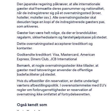
Den japanske regering påkræver, at alle internationale
gæster skal fremsætte deres pasnummer og nationalitet,
når de indregistrerer sig på et overnatningssted (kroer,
hoteller, moteller osv.). Alle overnatningssteder skal
desuden tage en kopi af de indregistrerede gæsters pas,
som arkiveres.
Gæster kan være helt rolige, da der er brandslukker,
røgalarm, sikkerhedsalarm og førstehjælpskasse på stedet.
Dette overnatningssted accepterer kreditkort og
kontanter.
Godkendte kreditkort: Visa, Mastercard, American
Express, Diners Club, JCB International
Bemærk, at nogle overnatningssteder ikke tillader, at
gæster med tatoveringer anvender de offentlige
badefaciliteter på stedet.
Hvis du afbestiller din reservation, er dette underlagt
værtens afbestillingspolitik. I overensstemmelse med EU's
regler om forbrugerrettigheder er reservation af
overnatning ikke omfattet af fortrydelsesretten.
Også kendt som