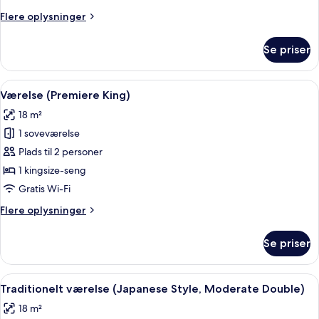
Flere
Flere oplysninger
oplysninger
om
Se priser
Dobbeltværelse
(Moderate)
Indlæs
Et moderne soveværelse med en stor s
5
Værelse (Premiere King)
alle
18 m²
billeder
1 soveværelse
af
Værelse
Plads til 2 personer
(Premiere
1 kingsize-seng
King)
Gratis Wi-Fi
Flere
Flere oplysninger
oplysninger
om
Se priser
Værelse
(Premiere
King)
Indlæs
Traditionelt værelse (Japanese Style,
6
Traditionelt værelse (Japanese Style, Moderate Double)
alle
18 m²
billeder