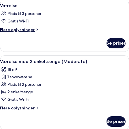
værelser
Indlæs
En seng med hvide sengetøj og puder, 
3
Værelse
alle
Plads til 3 personer
billeder
Gratis Wi-Fi
af
Værelse
Flere
Flere oplysninger
oplysninger
om
Se priser
Værelse
Indlæs
Værelse med 2 enkeltsenge (Moderate)
6
Værelse med 2 enkeltsenge (Moderate)
alle
18 m²
billeder
1 soveværelse
af
Værelse
Plads til 2 personer
med
2 enkeltsenge
2
Gratis Wi-Fi
enkeltsenge
Flere
Flere oplysninger
(Moderate)
oplysninger
om
Se priser
Værelse
med