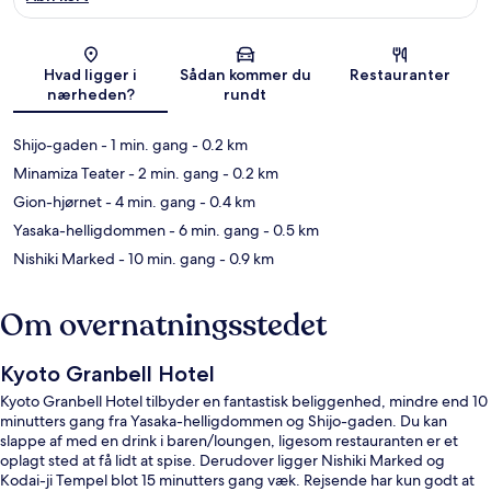
Kort
Hvad ligger i
Sådan kommer du
Restauranter
nærheden?
rundt
Shijo-gaden
- 1 min. gang
- 0.2 km
Minamiza Teater
- 2 min. gang
- 0.2 km
Gion-hjørnet
- 4 min. gang
- 0.4 km
Yasaka-helligdommen
- 6 min. gang
- 0.5 km
Nishiki Marked
- 10 min. gang
- 0.9 km
Om overnatningsstedet
Kyoto Granbell Hotel
Kyoto Granbell Hotel tilbyder en fantastisk beliggenhed, mindre end 10
minutters gang fra Yasaka-helligdommen og Shijo-gaden. Du kan
slappe af med en drink i baren/loungen, ligesom restauranten er et
oplagt sted at få lidt at spise. Derudover ligger Nishiki Marked og
Kodai-ji Tempel blot 15 minutters gang væk. Rejsende har kun godt at