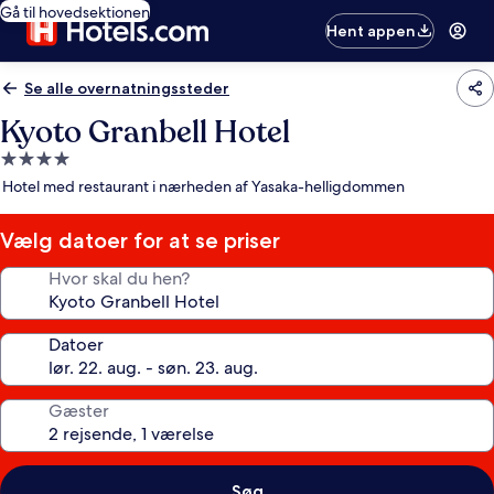
Gå til hovedsektionen
Hent appen
Se alle overnatningssteder
Kyoto Granbell Hotel
4.0-
stjernet
Hotel med restaurant i nærheden af Yasaka-helligdommen
overnatningssted
Vælg datoer for at se priser
Hvor skal du hen?
Datoer
Gæster
Søg