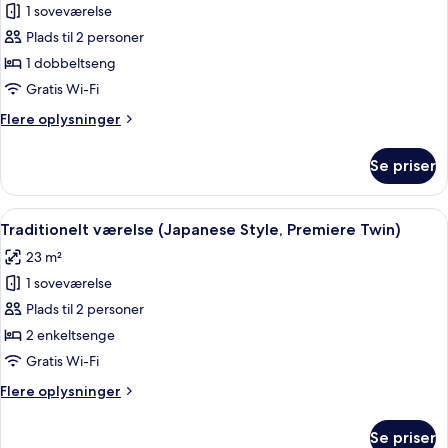
1 soveværelse
af
Traditionelt
Plads til 2 personer
værelse
1 dobbeltseng
(Japanese
Gratis Wi-Fi
Style,
Flere
Flere oplysninger
Moderate
oplysninger
Double)
om
Se priser
Traditionelt
værelse
(Japanese
Indlæs
Et hotelværelse med to senge, et fjern
7
Style,
Traditionelt værelse (Japanese Style, Premiere Twin)
alle
Moderate
23 m²
Double)
billeder
1 soveværelse
af
Traditionelt
Plads til 2 personer
værelse
2 enkeltsenge
(Japanese
Gratis Wi-Fi
Style,
Flere
Flere oplysninger
Premiere
oplysninger
Twin)
om
Se priser
Traditionelt