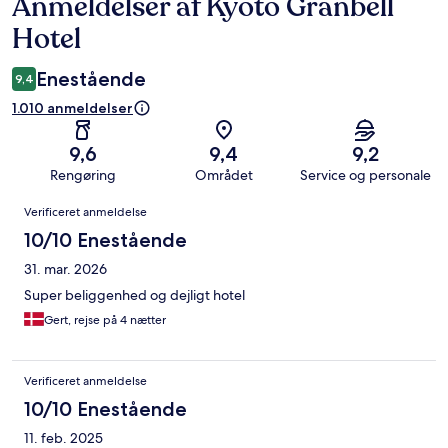
Anmeldelser af Kyoto Granbell
Anmeldelser
Hotel
Enestående
9,4
1.010 anmeldelser
9,6
9,4
9,2
Rengøring
Området
Service og personale
Anmeldelser
Verificeret anmeldelse
10/10 Enestående
31. mar. 2026
Super beliggenhed og dejligt hotel
Gert, rejse på 4 nætter
Verificeret anmeldelse
10/10 Enestående
11. feb. 2025