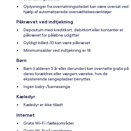
Oplysninger fra overnatningsstedet kan være oversat ved
hjælp af automatiserede oversættelsesværktøjer
Påkrævet ved indtjekning
Depositum med kreditkort, debitkort eller kontanter er
påkrævet for påløbne udgifter
Gyldigt billed-ID kan være påkrævet
Minimumsalder ved indtjekning er 18
Børn
Børn (i alderen 5 år eller derunder) kan overnatte gratis på
deres forældres eller værgers værelse, hvis de
eksisterende sengepladser benyttes
Ingen baby-/barnesenge
Kæledyr
Kæledyr er ikke tilladt
Internet
Gratis Wi-Fi i fællesområder
Gratis Wi-Fi på værelserne