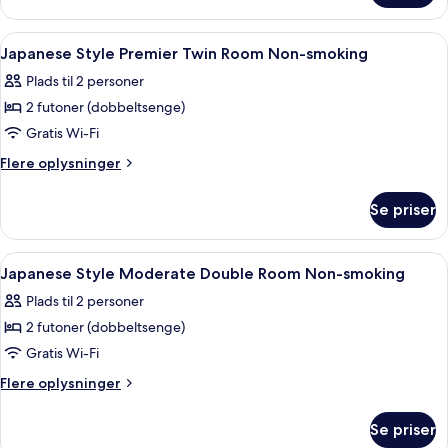
værelse
(Japanese
Indlæs
Et hotelværelse med to senge, et fjern
1
Style,
Japanese Style Premier Twin Room Non-smoking
alle
Premiere
Plads til 2 personer
Twin)
billeder
2 futoner (dobbeltsenge)
af
Japanese
Gratis Wi-Fi
Style
Flere
Flere oplysninger
Premier
oplysninger
om
Twin
Se priser
Japanese
Room
Style
Non-
Premier
Indlæs
Et hotelværelse med seng, skrivebord,
1
smoking
Twin
Japanese Style Moderate Double Room Non-smoking
alle
Room
Plads til 2 personer
Non-
billeder
smoking
2 futoner (dobbeltsenge)
af
Japanese
Gratis Wi-Fi
Style
Flere
Flere oplysninger
Moderate
oplysninger
om
Double
Se priser
Japanese
Room