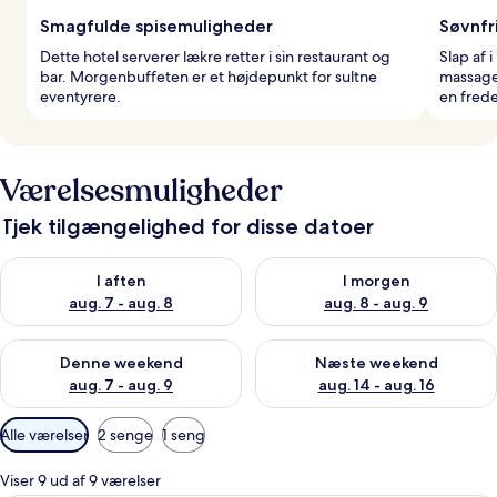
Smagfulde spisemuligheder
Søvnfr
Dette hotel serverer lækre retter i sin restaurant og
Slap af 
bar. Morgenbuffeten er et højdepunkt for sultne
massage
eventyrere.
en frede
Værelsesmuligheder
Tjek tilgængelighed for disse datoer
Tjek tilgængelighed for i aften aug. 7 - aug. 8
Tjek tilgængelighed for i morg
I aften
I morgen
aug. 7 - aug. 8
aug. 8 - aug. 9
Tjek tilgængelighed for denne weekend aug. 7 - aug. 9
Tjek tilgængelighed for næste
Denne weekend
Næste weekend
aug. 7 - aug. 9
aug. 14 - aug. 16
Tilgængelige
Alle værelser
2 senge
1 seng
filtre
for
Viser 9 ud af 9 værelser