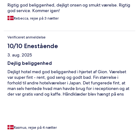
Rigtig god beliggenhed, dejligt onsen og smukt værelse. Rigtig
god service. Kommer igen!
Rebecca, rejse på 3 nætter
Verificeret anmeldelse
10/10 Enestående
3. aug. 2025
Dejlig beliggenhed
Dejligt hotel med god beliggenhed i hjertet af Gion. Værelset
var super fint - rent, god seng og godt bad. Fin størrelse i
forhold til andre hotelværelser i Japan. Det fungerede fint, at
man selv hentede hvad man havde brug for i receptionen og at
der var gratis vand og kaffe. Håndklæder blev hængt på ens
dør, så man selv kunne skifte. Ville bo her igen, hvis jeg kom
tilbage til Kyoto.
Rasmus, rejse på 4 nætter