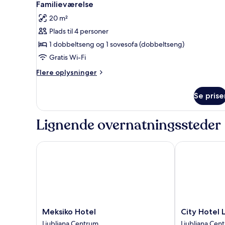
3
eller
Familieværelse
alle
2
20 m²
enkeltsenge
billeder
Plads til 4 personer
af
Familieværelse
1 dobbeltseng og 1 sovesofa (dobbeltseng)
Gratis Wi-Fi
Flere
Flere oplysninger
oplysninger
om
Se prise
Familieværelse
Lignende overnatningssteder
Meksiko Hotel
City Hotel Lju
Meksiko
City
Meksiko Hotel
City Hotel 
Hotel
Hotel
Ljubljana Centrum
Ljubljana Cen