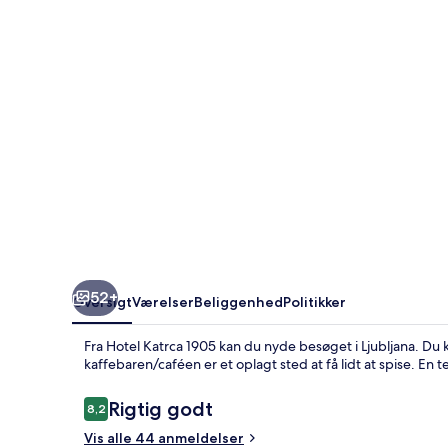
52+
Oversigt
Værelser
Beliggenhed
Politikker
Fra Hotel Katrca 1905 kan du nyde besøget i Ljubljana. Du 
kaffebaren/caféen er et oplagt sted at få lidt at spise. En
Anmeldelser
Rigtig godt
8,2
8,2 ud af 10.
Vis alle 44 anmeldelser