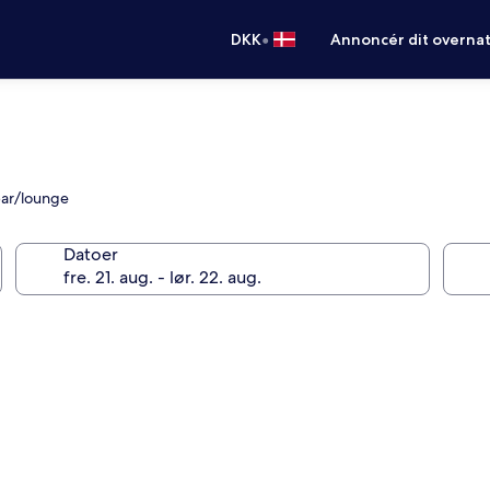
•
DKK
Annoncér dit overna
 bar/lounge
Datoer