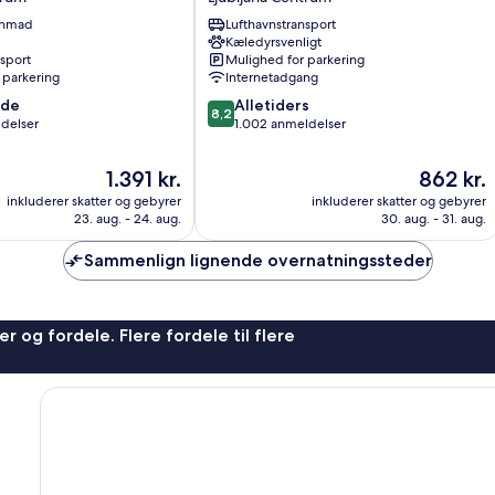
Ljubljana
enmad
Lufthavnstransport
Centrum
Kæledyrsvenligt
nsport
Mulighed for parkering
 parkering
Internetadgang
8.2
nde
Alletiders
8,2
ud
ldelser
1.002 anmeldelser
af
10,
Prisen
Prisen
1.391 kr.
862 kr.
Alletiders,
er
er
inkluderer skatter og gebyrer
inkluderer skatter og gebyrer
1.002
1.391 kr.
862 kr.
23. aug. - 24. aug.
30. aug. - 31. aug.
anmeldelser
Sammenlign lignende overnatningssteder
r og fordele. Flere fordele til flere