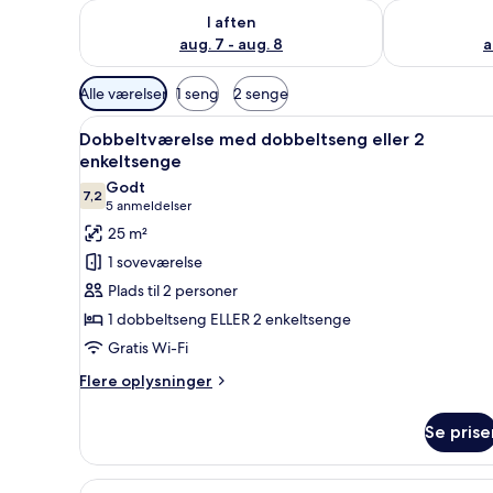
Tjek tilgængelighed for i aften aug. 7 - aug. 8
Tjek tilgænge
I aften
aug. 7 - aug. 8
a
Tilgængelige
Alle værelser
1 seng
2 senge
filtre
Indlæs
Et hotelværelse med seng, sen
for
6
Dobbeltværelse med dobbeltseng eller 2
alle
værelser
enkeltsenge
billeder
Godt
7,2
af
7,2 ud af 10
(5
5 anmeldelser
Dobbeltværelse
anmeldelser)
25 m²
med
1 soveværelse
dobbeltseng
Plads til 2 personer
eller
1 dobbeltseng ELLER 2 enkeltsenge
2
Gratis Wi-Fi
enkeltsenge
Flere
Flere oplysninger
oplysninger
om
Se prise
Dobbeltværelse
med
dobbeltseng
Indlæs
Et moderne badeværelse med en