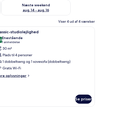
d aug. 7 - aug. 9
Tjek tilgængelighed for næste weekend aug. 14 - aug. 16
Næste weekend
aug. 14 - aug. 16
Viser 4 ud af 4 værelser
morgenmad på gulvet.
n, vindue og radiator.
ndlæs
En moderne stue med sofa, spisebord med stol
8
assic-studiolejlighed
le
Enestående
illeder
,0
10,0 ud af 10
(1
1 anmeldelse
f
anmeldelse)
30 m²
assic-
Plads til 4 personer
tudiolejlighed
1 dobbeltseng og 1 sovesofa (dobbeltseng)
Gratis Wi-Fi
ere
ere oplysninger
lysninger
m
assic-
udiolejlighed
Se priser