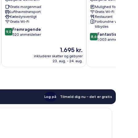
Ljubljana
Ljubljana
Gratis morgenmad
Mulighed for parkering
Centrum
Centrum
Lufthavnstransport
Gratis Wi-Fi
Kæledyrsvenligt
Restaurant
Gratis Wi-Fi
Forbundne værelser
tilbydes
9.0
Fremragende
9,0
8.6
Fantastisk
ud
520 anmeldelser
8,6
ud
1.003 anmeldelser
af
af
10,
Prisen
1.695 kr.
10,
Fremragende,
er
Fantastisk,
inkluderer skatter og gebyrer
inkluderer 
520
1.695 kr.
23. aug. - 24. aug.
1.003
anmeldelser
anmeldelser
Log på
Tilmeld dig nu – det er gratis