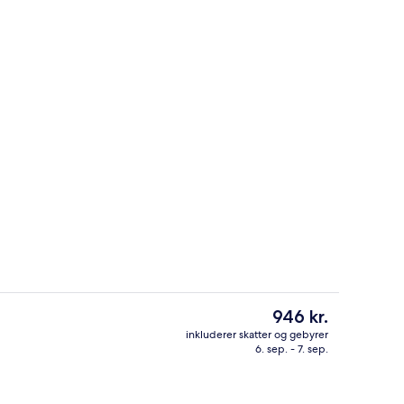
Classic-studiolejlighed | Minibar, pen
Den
946 kr.
nuværende
inkluderer skatter og gebyrer
pris
6. sep. - 7. sep.
 i lobbyen
Have
er
946 kr.