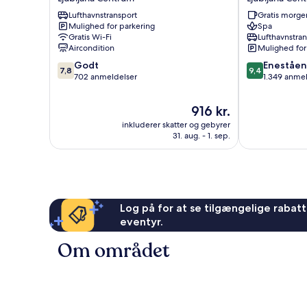
Ljubljana
Ljubljana
Lufthavnstransport
Gratis morg
Centrum
Ljubljana
Mulighed for parkering
Spa
Centrum
Gratis Wi-Fi
Lufthavnstra
Aircondition
Mulighed for
7.8
9.4
Godt
Eneståe
7,8
9,4
ud
ud
702 anmeldelser
1.349 anme
af
af
10,
10,
Prisen
916 kr.
Godt,
Enestående,
er
inkluderer skatter og gebyrer
702
1.349
916 kr.
31. aug. - 1. sep.
anmeldelser
anmeldelser
Log på for at se tilgængelige rabatte
eventyr.
Om området