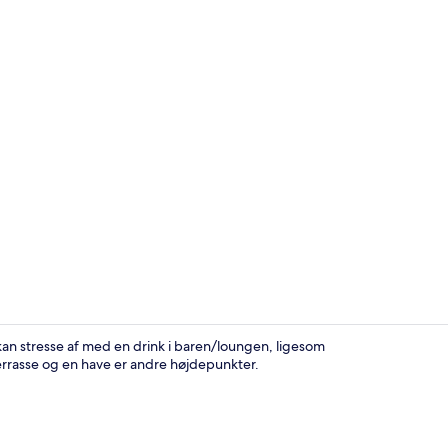
Forhal
kan stresse af med en drink i baren/loungen, ligesom
 terrasse og en have er andre højdepunkter.
Siddeområde