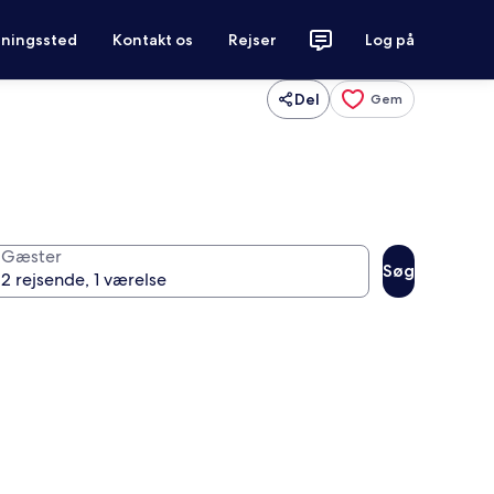
tningssted
Kontakt os
Rejser
Log på
Del
Gem
Gæster
Søg