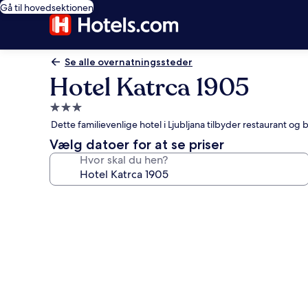
Gå til hovedsektionen
Se alle overnatningssteder
Hotel Katrca 1905
3.0-
stjernet
Dette familievenlige hotel i Ljubljana tilbyder restaurant og
overnatningssted
Vælg datoer for at se priser
Hvor skal du hen?
Billedgalleri
for
Hotel
Katrca
1905