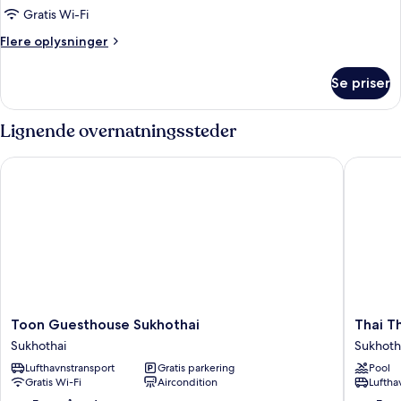
1
Gratis Wi-Fi
kingsize-
Flere
Flere oplysninger
seng
oplysninger
-
om
Se priser
Standard-
fælles
dobbeltværelse
badeværelse
-
Lignende overnatningssteder
1
kingsize-
Toon Guesthouse Sukhothai
Thai Tha
seng
-
fælles
badeværelse
Toon
Thai
Toon Guesthouse Sukhothai
Thai T
Guesthouse
Thai
Sukhothai
Sukhoth
Sukhothai
Sukhoth
Lufthavnstransport
Gratis parkering
Pool
Sukhothai
Resort
Gratis Wi-Fi
Aircondition
Luftha
Sukhoth