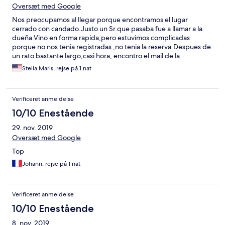
Oversæt med Google
Nos preocupamos al llegar porque encontramos el lugar
cerrado con candado.Justo un Sr.que pasaba fue a llamar a la
dueña.Vino en forma rapida,pero estuvimos complicadas
porque no nos tenia registradas ,no tenia la reserva.Despues de
un rato bastante largo,casi hora, encontro el mail de la
reserva..Luego bien ,la srta.se disculpo muchas veces y estuvo
Stella Maris, rejse på 1 nat
todo bien....Muy atenta....
Verificeret anmeldelse
10/10 Enestående
29. nov. 2019
Oversæt med Google
Top
Johann, rejse på 1 nat
Verificeret anmeldelse
10/10 Enestående
8. nov. 2019