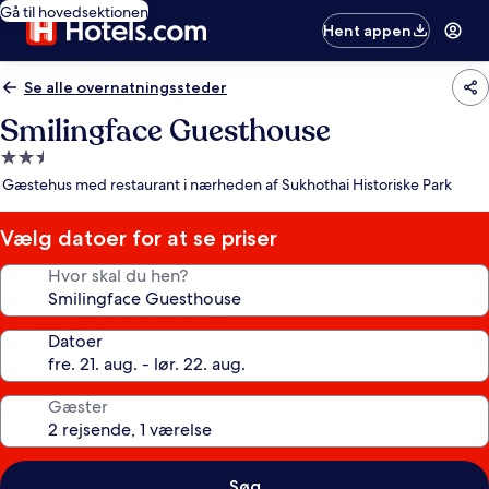
Gå til hovedsektionen
Hent appen
Se alle overnatningssteder
Smilingface Guesthouse
2.5-
stjernet
Gæstehus med restaurant i nærheden af Sukhothai Historiske Park
overnatningssted
Vælg datoer for at se priser
Hvor skal du hen?
Datoer
Gæster
Søg