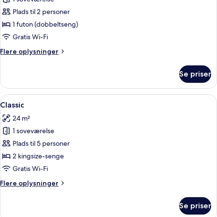
billeder
Plads til 2 personer
af
Telt
1 futon (dobbeltseng)
Gratis Wi-Fi
Flere
Flere oplysninger
oplysninger
om
Se priser
Telt
Indlæs
Et moderne hotelværelse med to senge, 
10
Classic
alle
24 m²
billeder
1 soveværelse
af
Classic
Plads til 5 personer
2 kingsize-senge
Gratis Wi-Fi
Flere
Flere oplysninger
oplysninger
om
Se priser
Classic