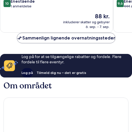
10.0
9.6
Enestående
Ene
10
9,6
ud
ud
1 anmeldelse
444 
af
af
Prisen
88 kr.
10,
10,
er
Enestående,
Eneståe
inkluderer skatter og gebyrer
88 kr.
6. sep. - 7. sep.
1
444
anmeldelse
anmelde
Sammenlign lignende overnatningssteder
Log på for at se tilgængelige rabatter og fordele. Flere
fordele til flere eventyr.
Log på
Tilmeld dig nu – det er gratis
Om området