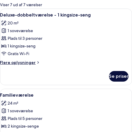
for
Viser 7 ud af 7 værelser
værelser
Indlæs
Et hotelværelse med seng, gardiner, b
10
Deluxe-dobbeltværelse - 1 kingsize-seng
alle
20 m²
billeder
1 soveværelse
af
Deluxe-
Plads til 3 personer
dobbeltværelse
1 kingsize-seng
-
Gratis Wi-Fi
1
Flere
Flere oplysninger
kingsize-
oplysninger
seng
om
Se priser
Deluxe-
dobbeltværelse
-
Indlæs
Et hotelværelse med en seng, et skrive
9
1
Familieværelse
alle
kingsize-
24 m²
seng
billeder
1 soveværelse
af
Familieværelse
Plads til 5 personer
2 kingsize-senge