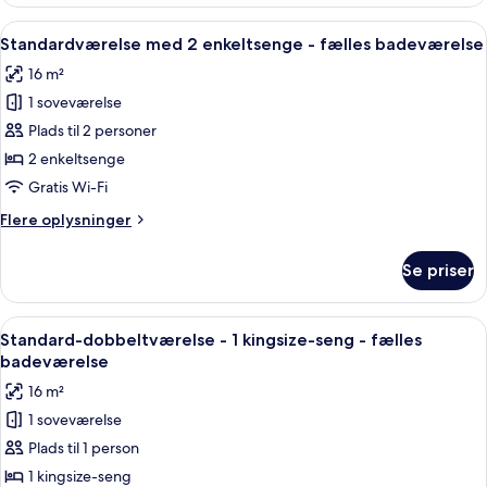
Indlæs
Standardværelse med 2 enkeltsenge - f
10
Standardværelse med 2 enkeltsenge - fælles badeværelse
alle
16 m²
billeder
1 soveværelse
af
Standardværelse
Plads til 2 personer
med
2 enkeltsenge
2
Gratis Wi-Fi
enkeltsenge
Flere
Flere oplysninger
-
oplysninger
fælles
om
Se priser
Standardværelse
badeværelse
med
2
Indlæs
Et hotelværelse med en seng, et lille 
6
enkeltsenge
Standard-dobbeltværelse - 1 kingsize-seng - fælles
alle
-
badeværelse
fælles
billeder
16 m²
badeværelse
af
1 soveværelse
Standard-
Plads til 1 person
dobbeltværelse
-
1 kingsize-seng