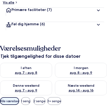
Vis alle
Primære faciliteter
(7)
Føl dig hjemme
(6)
Værelsesmuligheder
Tjek tilgængelighed for disse datoer
Tjek tilgængelighed for i aften aug. 7 - aug. 8
Tjek tilgængelighed for i morg
I aften
I morgen
aug. 7 - aug. 8
aug. 8 - aug. 9
Tjek tilgængelighed for denne weekend aug. 7 - aug. 9
Tjek tilgængelighed for næste
Denne weekend
Næste weekend
aug. 7 - aug. 9
aug. 14 - aug. 16
Tilgængelige
Alle værelser
1 seng
2 senge
3+ senge
filtre