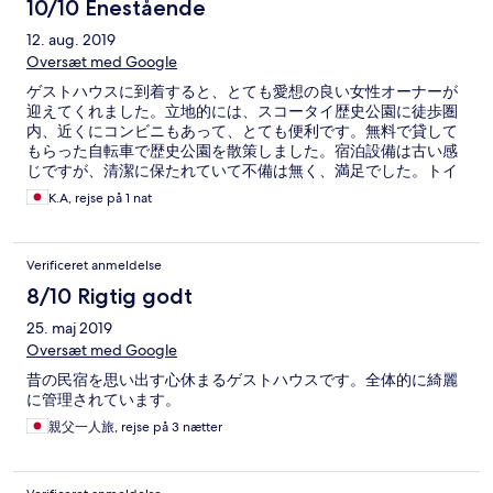
solo, older, female traveller and never felt unsafe walking to and
10/10 Enestående
from the Guesthouse. Thank you so much for the hospitality . . .
12. aug. 2019
Oversæt med Google
ゲストハウスに到着すると、とても愛想の良い女性オーナーが
迎えてくれました。立地的には、スコータイ歴史公園に徒歩圏
内、近くにコンビニもあって、とても便利です。無料で貸して
もらった自転車で歴史公園を散策しました。宿泊設備は古い感
じですが、清潔に保たれていて不備は無く、満足でした。トイ
レとシャワーが同じ空間にありましたが、私はそれほど気にな
K.A, rejse på 1 nat
りませんでした。 サービスについては、上述の自転車無料レン
タル、朝食のトーストなどがありました。また、帰りの空港送
迎の車を電話予約してもらいました。 私が宿泊したときは、家
Verificeret anmeldelse
族連れのお客さんもいて、人気の高い宿のように思いました。
また、スコータイを訪れた際は、このゲストハウスに泊まりた
8/10 Rigtig godt
いと思います。
25. maj 2019
Oversæt med Google
昔の民宿を思い出す心休まるゲストハウスです。全体的に綺麗
に管理されています。
親父一人旅, rejse på 3 nætter