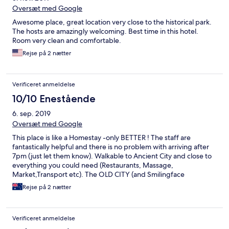
Oversæt med Google
Awesome place, great location very close to the historical park.
The hosts are amazingly welcoming. Best time in this hotel.
Room very clean and comfortable.
Rejse på 2 nætter
Verificeret anmeldelse
10/10 Enestående
6. sep. 2019
Oversæt med Google
This place is like a Homestay -only BETTER ! The staff are
fantastically helpful and there is no problem with arriving after
7pm (just let them know). Walkable to Ancient City and close to
everything you could need (Restaurants, Massage,
Market,Transport etc). The OLD CITY (and Smilingface
Guesthouse) is the only place to stay. Great Room and large
Rejse på 2 nætter
bathroom. Super simple breakfast available all day, included
fresh fruit, toast and condiments, cereal, snacks and tea, coffee,
Milo - great way to meet other travellers ! I would come back
Verificeret anmeldelse
here anytime and strongly recommend you give it a go. I am a