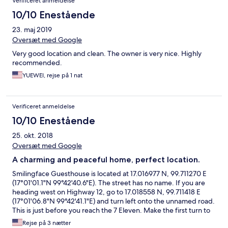
Verificeret anmeldelse
10/10 Enestående
23. maj 2019
Oversæt med Google
Very good location and clean. The owner is very nice. Highly
recommended.
YUEWEI, rejse på 1 nat
Verificeret anmeldelse
10/10 Enestående
25. okt. 2018
Oversæt med Google
A charming and peaceful home, perfect location.
Smilingface Guesthouse is located at 17.016977 N, 99.711270 E
(17°01'01.1"N 99°42'40.6"E). The street has no name. If you are
heading west on Highway 12, go to 17.018558 N, 99.711418 E
(17°01'06.8"N 99°42'41.1"E) and turn left onto the unnamed road.
This is just before you reach the 7 Eleven. Make the first turn to
the right and follow the road as it curves to the left. Turn right
Rejse på 3 nætter