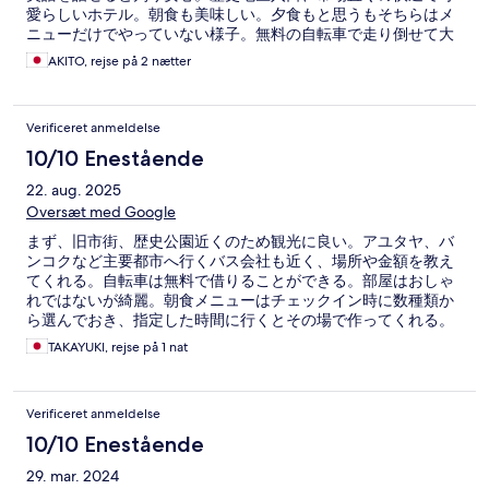
愛らしいホテル。朝食も美味しい。夕食もと思うもそちらはメ
ニューだけでやっていない様子。無料の自転車で走り倒せて大
変満足。オーナーも従業員も皆英語が話せ且つ大変親切。正直
AKITO, rejse på 2 nætter
立ち去りたくない、沈没してしまいたい位居心地の良い小さな
ホテル。
Verificeret anmeldelse
10/10 Enestående
22. aug. 2025
Oversæt med Google
まず、旧市街、歴史公園近くのため観光に良い。アユタヤ、バ
ンコクなど主要都市へ行くバス会社も近く、場所や金額を教え
てくれる。自転車は無料で借りることができる。部屋はおしゃ
れではないが綺麗。朝食メニューはチェックイン時に数種類か
ら選んでおき、指定した時間に行くとその場で作ってくれる。
他にもミルクやコーヒー、パンは自由に取れる。日本のアニメ
TAKAYUKI, rejse på 1 nat
フィギアがたくさん飾ってあった。家族経営で、ママが全て仕
切っている様子。英語堪能。小学生くらいのお子さんはインタ
ーナショナルスクール通いとのことで英語を話せる。ゲストハ
Verificeret anmeldelse
ウスの裏が幼稚園で朝は体操などをやっていたり、遊んでいる
声が聞こえてほのぼのできる。メイン通りから路地に入ってい
10/10 Enestående
ったところにあるため、このあたりの庶民の生活がよく見えて
29. mar. 2024
良かった。