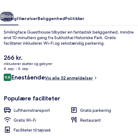
rige
Næste
100+
Oversigt
Værelser
Beliggenhed
Politikker
Smilingface Guesthouse tilbyder en fantastisk beliggenhed, mindre
end 10 minutters gang fra Sukhothai Historiske Park. Gratis
faciliteter inkluderer Wi-Fi og selvstændig parkering.
Den
266 kr.
nuværende
inkluderer skatter og gebyrer
pris
4. sep. - 5. sep.
er
Anmeldelser
Enestående
9,8
Vis alle 32 anmeldelser
266 kr.
9,8 ud af 10.
Have
Populære faciliteter
Lufthavnstransport
Gratis parkering
Gratis Wi-Fi
Restaurant
Faciliteter til tøjvask