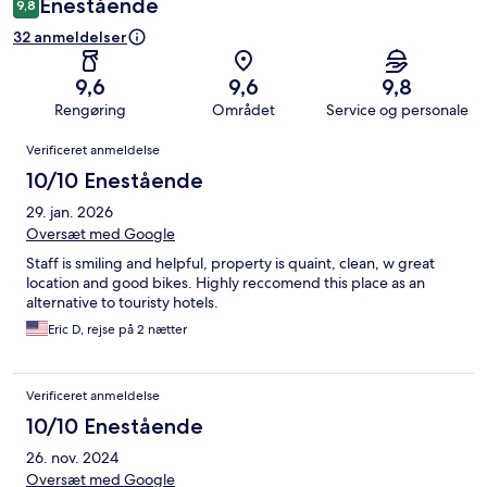
Enestående
9,8
32 anmeldelser
9,6
9,6
9,8
Rengøring
Området
Service og personale
Anmeldelser
Verificeret anmeldelse
10/10 Enestående
29. jan. 2026
Oversæt med Google
Staff is smiling and helpful, property is quaint, clean, w great
location and good bikes. Highly reccomend this place as an
alternative to touristy hotels.
Eric D, rejse på 2 nætter
Verificeret anmeldelse
10/10 Enestående
26. nov. 2024
Oversæt med Google