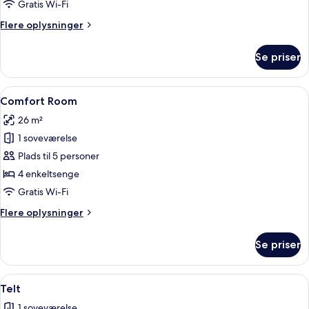
Gratis Wi-Fi
Flere
Flere oplysninger
oplysninger
om
Se priser
Familieværelse
Indlæs
Et soveværelse med to senge, en køjese
10
Comfort Room
alle
26 m²
billeder
1 soveværelse
af
Comfort
Plads til 5 personer
Room
4 enkeltsenge
Gratis Wi-Fi
Flere
Flere oplysninger
oplysninger
om
Se priser
Comfort
Room
Indlæs
Et telt med en farverig stribet måtte 
6
Telt
alle
1 soveværelse