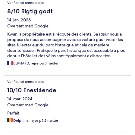
Verificeret anmeldelse
8/10 Rigtig godt
14. jan. 2026
Oversæt med Google
Kwan la propriétaire est à l’écoute des clients, Sa sœur nous a
proposé de nous accompagner avec sa voiture pour visiter les
sites à l’extérieur du parc historique et cela de manière
désintéressée . Pratique le parc historique est accessible à pied
depuis l’hôtel et des vélos sont également à disposition
gratuitement. esaccessible à pi
BERNARD, rejse på 3 nætter
Verificeret anmeldelse
10/10 Enestående
14. mar. 2024
Oversæt med Google
Parfait
Delphine, rejse på 2 nætter