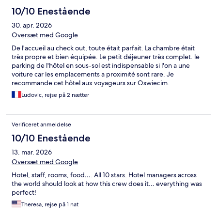
10/10 Enestående
30. apr. 2026
Oversæt med Google
De l'accueil au check out, toute était parfait. La chambre était
très propre et bien équipée. Le petit déjeuner très complet. le
parking de l'hôtel en sous-sol est indispensable si l'on a une
voiture car les emplacements a proximité sont rare. Je
recommande cet hôtel aux voyageurs sur Oswiecim.
Ludovic, rejse på 2 nætter
Verificeret anmeldelse
10/10 Enestående
13. mar. 2026
Oversæt med Google
Hotel, staff, rooms, food…. All 10 stars. Hotel managers across
the world should look at how this crew does it… everything was
perfect!
Theresa, rejse på 1 nat