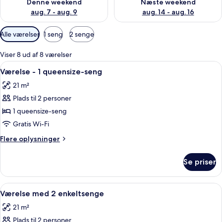
Denne weekend
Næste weekend
aug. 7 - aug. 9
aug. 14 - aug. 16
Tilgængelige
Alle værelser
1 seng
2 senge
filtre
for
Viser 8 ud af 8 værelser
værelser
Indlæs
Et hotelværelse med en stor seng, et s
7
Værelse - 1 queensize-seng
alle
21 m²
billeder
Plads til 2 personer
af
Værelse
1 queensize-seng
-
Gratis Wi-Fi
1
Flere
Flere oplysninger
queensize-
oplysninger
seng
om
Se priser
Værelse
-
1
Indlæs
Et hotelværelse med to senge, et skriv
5
queensize-
Værelse med 2 enkeltsenge
alle
seng
21 m²
billeder
Plads til 2 personer