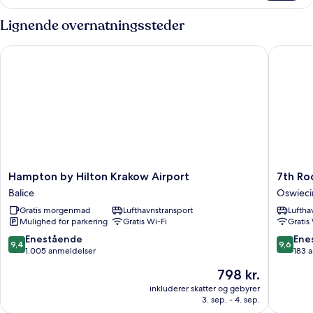
Accessible
Room
Lignende overnatningssteder
Hampton by Hilton Krakow Airport
7th Roo
Hampton
7th
Hampton by Hilton Krakow Airport
7th Ro
by
Room
Balice
Oswiec
Hilton
Guest
Gratis morgenmad
Lufthavnstransport
Luftha
Krakow
House
Mulighed for parkering
Gratis Wi-Fi
Gratis
Airport
Oswiec
Balice
9.4
9.6
Enestående
Ene
9,4
9,6
ud
ud
1.005 anmeldelser
183 
af
af
Prisen
798 kr.
10,
10,
er
Enestående,
Eneståe
inkluderer skatter og gebyrer
798 kr.
3. sep. - 4. sep.
1.005
183