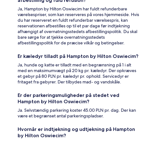
afbestilling og fuld refusion?
Ja, Hampton by Hilton Oswiecim har fuldt refunderbare
værelsespriser, som kan reserveres på vores hjemmeside. Hvis
du har reserveret en fuldt refunderbar værelsespris, kan
reservationen afbestilles op til et par dage før indtjekning
afhængigt af overnatningsstedets afbestillingspolitik. Du skal
bare sørge for at tjekke overnatningsstedets
afbestillingspolitik for de præcise vilkår og betingelser.
Er kæledyr tilladt på Hampton by Hilton Oswiecim?
Ja, hunde og katte er tilladt med en begrænsning på 1 i alt
med en maksimumvægt på 20 kg pr. kæledyr. Der opkræves
et gebyr på 80 PLN pr. kæledyr pr. ophold. Servicedyr er
fritaget fra gebyrer. Der tilbydes mad- og vandskåle.
Er der parkeringsmuligheder på stedet ved
Hampton by Hilton Oswiecim?
Ja. Selvstændig parkering koster 45.00 PLN pr. dag. Der kan
være et begrænset antal parkeringspladser.
Hvornår er indtjekning og udtjekning på Hampton
by Hilton Oswiecim?