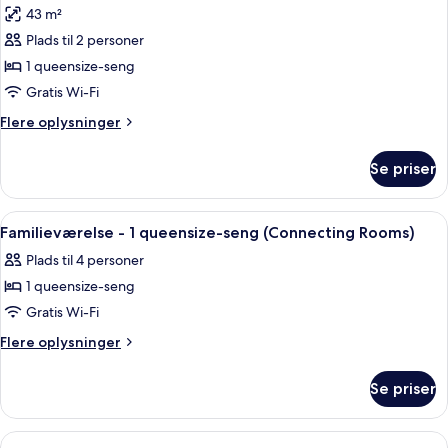
seng
43 m²
billeder
Plads til 2 personer
af
Værelse
1 queensize-seng
-
Gratis Wi-Fi
1
Flere
Flere oplysninger
queensize-
oplysninger
seng
om
Se priser
Værelse
-
-
handicapvenligt
1
Indlæs
Et hotelværelse med to senge, et skriv
6
queensize-
Familieværelse - 1 queensize-seng (Connecting Rooms)
alle
seng
Plads til 4 personer
-
billeder
handicapvenligt
1 queensize-seng
af
Familieværelse
Gratis Wi-Fi
-
Flere
Flere oplysninger
1
oplysninger
om
queensize-
Se priser
Familieværelse
seng
-
(Connecting
1