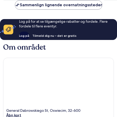
anmeldelser
anmelde
Sammenlign lignende overnatningssteder
Log på for at se tilgængelige rabatter og fordele. Flere
fordele til flere eventyr.
Log på
Tilmeld dig nu – det er gratis
Om området
General Dabrowskiego St, Oswiecim, 32-600
Åbn kort