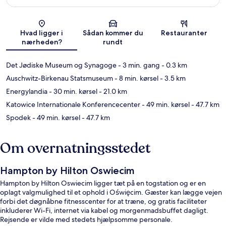
Kort
Hvad ligger i
Sådan kommer du
Restauranter
nærheden?
rundt
Det Jødiske Museum og Synagoge
- 3 min. gang
- 0.3 km
Auschwitz-Birkenau Statsmuseum
- 8 min. kørsel
- 3.5 km
Energylandia
- 30 min. kørsel
- 21.0 km
Katowice Internationale Konferencecenter
- 49 min. kørsel
- 47.7 km
Spodek
- 49 min. kørsel
- 47.7 km
Om overnatningsstedet
Hampton by Hilton Oswiecim
Hampton by Hilton Oswiecim ligger tæt på en togstation og er en
oplagt valgmulighed til et ophold i Oświęcim. Gæster kan lægge vejen
forbi det døgnåbne fitnesscenter for at træne, og gratis faciliteter
inkluderer Wi-Fi, internet via kabel og morgenmadsbuffet dagligt.
Rejsende er vilde med stedets hjælpsomme personale.