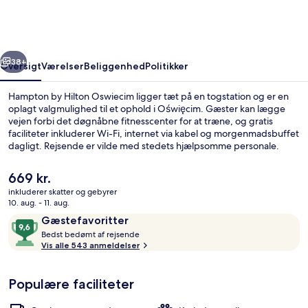
Oswiecim
rige
Næste
38+
Oversigt
Værelser
Beliggenhed
Politikker
Hampton by Hilton Oswiecim ligger tæt på en togstation og er en
oplagt valgmulighed til et ophold i Oświęcim. Gæster kan lægge
vejen forbi det døgnåbne fitnesscenter for at træne, og gratis
faciliteter inkluderer Wi-Fi, internet via kabel og morgenmadsbuffet
dagligt. Rejsende er vilde med stedets hjælpsomme personale.
Den
669 kr.
nuværende
inkluderer skatter og gebyrer
pris
10. aug. - 11. aug.
Restaurant
er
Anmeldelser
9,6
Gæstefavoritter
669 kr.
B
ud
Bedst bedømt af rejsende
e
Vis alle 543 anmeldelser
af
d
10,
s
Gæstefavoritter
Populære faciliteter
t
b