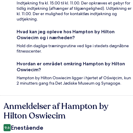
Indtjekning fra kl. 15.00 til kl. 11.00. Der opkræves et gebyr for
tidlig indtjekning (afhænger af tilgængelighed). Udtjekning er
kl. 11.00. Der er mulighed for kontaktløs indtjekning og
udtjekning.
Hvad kan jeg opleve hos Hampton by Hilton
Oswiecim og i nærheden?
Hold din daglige træningsrutine ved lige i stedets døgnåbne
fitnesscenter.
Hvordan er området omkring Hampton by Hilton
Oswiecim?
Hampton by Hilton Oswiecim ligger i hjertet af Oświęcim, kun
2 minutters gang fra Det Jødiske Museum og Synagoge.
Anmeldelser af Hampton by
Anmeldelser
Hilton Oswiecim
Enestående
9,6