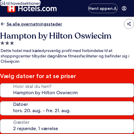
Gå til hovedsektionen
Hent appen
Se alle overnatningssteder
Hampton by Hilton Oswiecim
3.0-
stjernet
Dette hotel med kæledyrsvenlig profil med forbindelse til et
overnatningssted
shoppingcenter tilbyder døgnåbne fitnessfaciliteter og befinder sig i
Oświęcim
Vælg datoer for at se priser
Hvor skal du hen?
Datoer
Gæster