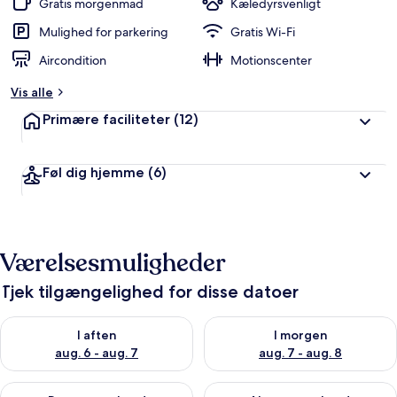
Gratis morgenmad
Kæledyrsvenligt
e
d
Mulighed for parkering
Gratis Wi-Fi
ø
Aircondition
Motionscenter
m
t
Vis alle
a
Primære faciliteter
(12)
f
r
Føl dig hjemme
(6)
e
j
s
e
n
Værelsesmuligheder
d
e
Tjek tilgængelighed for disse datoer
Tjek tilgængelighed for i aften aug. 6 - aug. 7
Tjek tilgængelighed for i morg
I aften
I morgen
aug. 6 - aug. 7
aug. 7 - aug. 8
Tjek tilgængelighed for denne weekend aug. 7 - aug. 9
Tjek tilgængelighed for næste