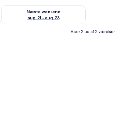
d aug. 14 - aug. 16
Tjek tilgængelighed for næste weekend aug. 21 - aug. 23
Næste weekend
aug. 21 - aug. 23
Viser 2 ud af 2 værelser
en seng med hvide sengetæpper, et natbord med en lampe og en rød blomstre