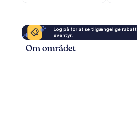
anmeldelser
Log på for at se tilgængelige rabatte
eventyr.
Om området