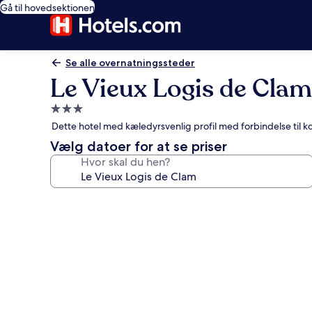
Gå til hovedsektionen
Se alle overnatningssteder
Le Vieux Logis de Clam
3.0-
stjernet
Dette hotel med kæledyrsvenlig profil med forbindelse til k
overnatningssted
Vælg datoer for at se priser
Hvor skal du hen?
Billedgalleri
for
Le
Vieux
Logis
de