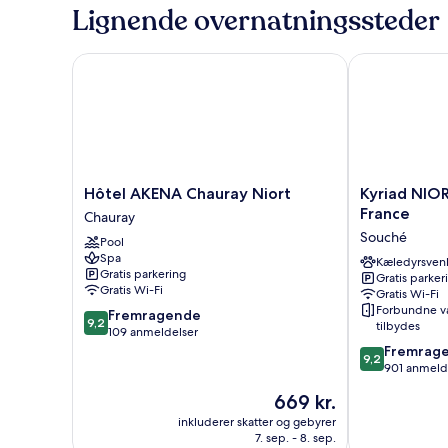
dobbeltseng
Lignende overnatningssteder
eller
2
enkeltsenge
Hôtel AKENA Chauray Niort
Kyriad NIORT
-
terrasse
Hôtel
Kyriad
Hôtel AKENA Chauray Niort
Kyriad NIO
AKENA
NIORT
France
Chauray
Chauray
-
Souché
Pool
Niort
Espace
Spa
Chauray
Mendes-
Kæledyrsvenl
Gratis parkering
Gratis parker
France
Gratis Wi-Fi
Gratis Wi-Fi
Souché
Forbundne v
9.2
Fremragende
9,2
tilbydes
ud
109 anmeldelser
af
9.2
Fremrag
9,2
10,
ud
901 anmeld
Fremragende,
af
Prisen
669 kr.
109
10,
er
anmeldelser
Fremragende
inkluderer skatter og gebyrer
669 kr.
7. sep. - 8. sep.
901