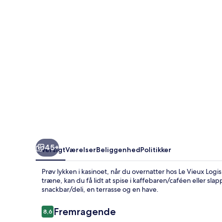
Clam
45+
Oversigt
Værelser
Beliggenhed
Politikker
Prøv lykken i kasinoet, når du overnatter hos Le Vieux Log
træne, kan du få lidt at spise i kaffebaren/caféen eller sla
snackbar/deli, en terrasse og en have.
Anmeldelser
Fremragende
8,6
8,6 ud af 10.