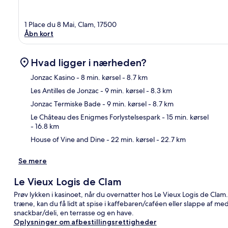
1 Place du 8 Mai, Clam, 17500
Åbn kort
Hvad ligger i nærheden?
Jonzac Kasino
- 8 min. kørsel
- 8.7 km
Les Antilles de Jonzac
- 9 min. kørsel
- 8.3 km
Kor
Jonzac Termiske Bade
- 9 min. kørsel
- 8.7 km
Le Château des Enigmes Forlystelsespark
- 15 min. kørsel
- 16.8 km
House of Vine and Dine
- 22 min. kørsel
- 22.7 km
Se mere
Le Vieux Logis de Clam
Prøv lykken i kasinoet, når du overnatter hos Le Vieux Logis de Clam
træne, kan du få lidt at spise i kaffebaren/caféen eller slappe af me
snackbar/deli, en terrasse og en have.
Oplysninger om afbestillingsrettigheder