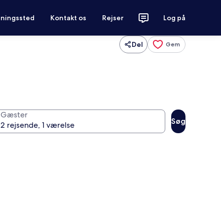
tningssted
Kontakt os
Rejser
Log på
Del
Gem
Gæster
Søg