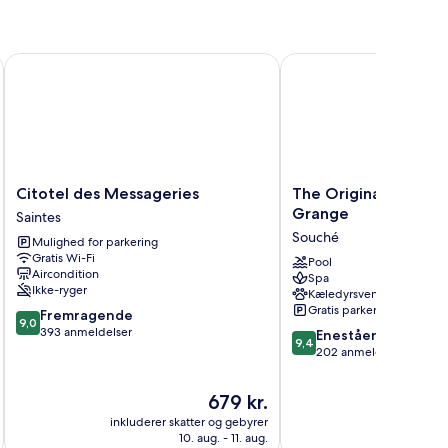
Citotel des Messageries
The Originals Boutique
Citotel
The
Citotel des Messageries
The Originals Boutiq
des
Originals
Grange
Saintes
Messageries
Boutique,
Souché
Mulighed for parkering
Saintes
Hôtel
Gratis Wi-Fi
La
Pool
Aircondition
Spa
Grange
Ikke-ryger
Kæledyrsvenligt
Souché
Gratis parkering
9.0
Fremragende
9,0
ud
393 anmeldelser
9.4
Enestående
9,4
af
ud
202 anmeldelser
10,
af
Fremragende,
10,
Prisen
679 kr.
393
Enestående,
er
anmeldelser
inkluderer skatter og gebyrer
inkluderer 
202
679 kr.
10. aug. - 11. aug.
anmeldelser