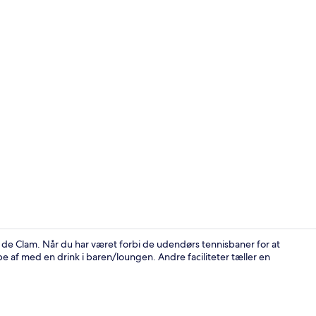
Udendørsom
is de Clam. Når du har været forbi de udendørs tennisbaner for at
ppe af med en drink i baren/loungen. Andre faciliteter tæller en
Der servere