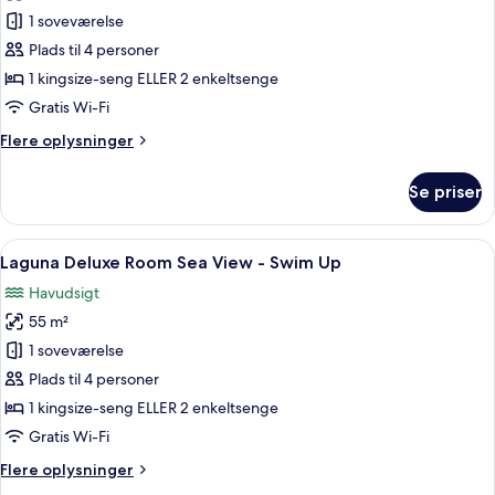
Laguna
1 soveværelse
Deluxe
Plads til 4 personer
Room
1 kingsize-seng ELLER 2 enkeltsenge
Partial
Gratis Wi-Fi
Sea
Flere
Flere oplysninger
View
oplysninger
Swim
om
Se priser
Up
Laguna
Deluxe
Room
Indlæs
Laguna Deluxe Room Sea View - Swim 
11
Partial
Laguna Deluxe Room Sea View - Swim Up
alle
Sea
Havudsigt
View
billeder
Swim
55 m²
af
Up
Laguna
1 soveværelse
Deluxe
Plads til 4 personer
Room
1 kingsize-seng ELLER 2 enkeltsenge
Sea
Gratis Wi-Fi
View
Flere
Flere oplysninger
-
oplysninger