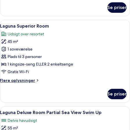
om
Se priser
Terrace
Room
Sea
Indlæs
Et moderne hotelværelse med seng, skri
5
View
Laguna Superior Room
alle
Udsigt over resortet
billeder
45 m²
af
Laguna
1 soveværelse
Superior
Plads til 3 personer
Room
1 kingsize-seng ELLER 2 enkeltsenge
Gratis Wi-Fi
Flere
Flere oplysninger
oplysninger
om
Se priser
Laguna
Superior
Room
Indlæs
Et moderne hotelværelse med en stor s
5
Laguna Deluxe Room Partial Sea View Swim Up
alle
Delvis havudsigt
billeder
55 m²
af