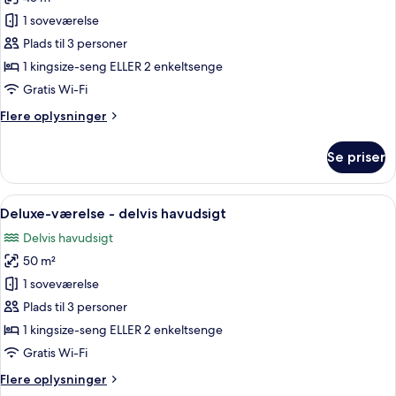
af
Superior-
1 soveværelse
værelse
Plads til 3 personer
-
1 kingsize-seng ELLER 2 enkeltsenge
havudsigt
Gratis Wi-Fi
Flere
Flere oplysninger
oplysninger
om
Se priser
Superior-
værelse
-
Indlæs
Et moderne hotelværelse med en stor se
5
havudsigt
Deluxe-værelse - delvis havudsigt
alle
Delvis havudsigt
billeder
50 m²
af
Deluxe-
1 soveværelse
værelse
Plads til 3 personer
-
1 kingsize-seng ELLER 2 enkeltsenge
delvis
Gratis Wi-Fi
havudsigt
Flere
Flere oplysninger
oplysninger