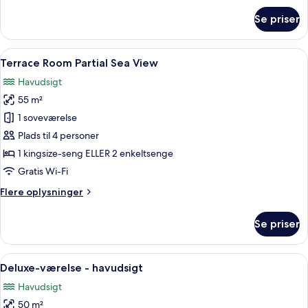
om
Se priser
Deluxe-
værelse
-
Indlæs
Terrace Room Partial Sea View | Prem
5
delvis
Terrace Room Partial Sea View
alle
havudsigt
Havudsigt
billeder
55 m²
af
Terrace
1 soveværelse
Room
Plads til 4 personer
Partial
1 kingsize-seng ELLER 2 enkeltsenge
Sea
Gratis Wi-Fi
View
Flere
Flere oplysninger
oplysninger
om
Se priser
Terrace
Room
Partial
Indlæs
Et moderne hotelværelse med to senge, 
5
Sea
Deluxe-værelse - havudsigt
alle
View
Havudsigt
billeder
50 m²
af