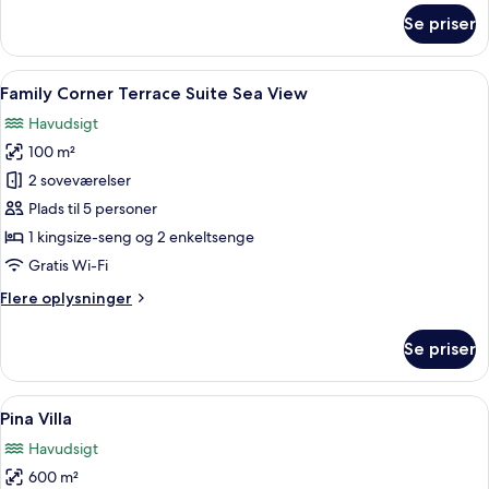
om
Se priser
Family
Corner
Suite
Indlæs
Family Corner Terrace Suite Sea View 
19
Partial
Family Corner Terrace Suite Sea View
alle
Sea
Havudsigt
View
billeder
100 m²
af
Family
2 soveværelser
Corner
Plads til 5 personer
Terrace
1 kingsize-seng og 2 enkeltsenge
Suite
Gratis Wi-Fi
Sea
Flere
Flere oplysninger
View
oplysninger
om
Se priser
Family
Corner
Terrace
Indlæs
Et moderne soveværelse med en stor sen
6
Suite
Pina Villa
alle
Sea
Havudsigt
View
billeder
600 m²
af