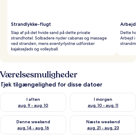
Strandlykke-flugt
Arbejd
Slap af på det hvide sand på dette private
Dette ho
strandhotel. Solbadere nyder cabanas og massage
Arbejd i
ved stranden, mens eventyrlystne udforsker
strandma
kajaksejlads og volleyball.
Værelsesmuligheder
Tjek tilgængelighed for disse datoer
Tjek tilgængelighed for i aften aug. 9 - aug. 10
Tjek tilgængelighed for i morg
I aften
I morgen
aug. 9 - aug. 10
aug. 10 - aug. 11
Tjek tilgængelighed for denne weekend aug. 14 - aug. 16
Tjek tilgængelighed for næste
Denne weekend
Næste weekend
aug. 14 - aug. 16
aug. 21 - aug. 23