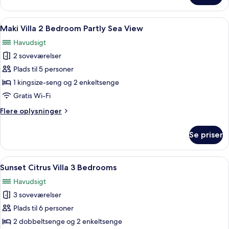
Land
View
Indlæs
Et moderne udendørs poolområde med
6
Maki Villa 2 Bedroom Partly Sea View
alle
Havudsigt
billeder
2 soveværelser
af
Maki
Plads til 5 personer
Villa
1 kingsize-seng og 2 enkeltsenge
2
Gratis Wi-Fi
Bedroom
Flere
Flere oplysninger
Partly
oplysninger
Sea
om
Se priser
Maki
View
Villa
2
Indlæs
Et moderne soveværelse med en stor s
5
Bedroom
Sunset Citrus Villa 3 Bedrooms
alle
Partly
Havudsigt
Sea
billeder
View
3 soveværelser
af
Sunset
Plads til 6 personer
Citrus
2 dobbeltsenge og 2 enkeltsenge