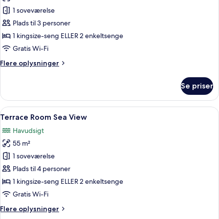
Deluxe-
1 soveværelse
værelse
Plads til 3 personer
-
1 kingsize-seng ELLER 2 enkeltsenge
havudsigt
Gratis Wi-Fi
Flere
Flere oplysninger
oplysninger
om
Se priser
Deluxe-
værelse
-
Indlæs
Terrace Room Sea View | Premium-seng
9
havudsigt
Terrace Room Sea View
alle
Havudsigt
billeder
55 m²
af
Terrace
1 soveværelse
Room
Plads til 4 personer
Sea
1 kingsize-seng ELLER 2 enkeltsenge
View
Gratis Wi-Fi
Flere
Flere oplysninger
oplysninger