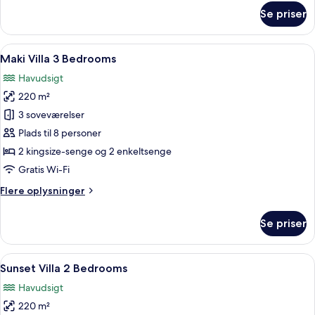
om
Se priser
Maki
Villa
2
Indlæs
Et moderne hus med swimmingpool, ud
8
Bedrooms
Maki Villa 3 Bedrooms
alle
Havudsigt
billeder
220 m²
af
Maki
3 soveværelser
Villa
Plads til 8 personer
3
2 kingsize-senge og 2 enkeltsenge
Bedrooms
Gratis Wi-Fi
Flere
Flere oplysninger
oplysninger
om
Se priser
Maki
Villa
3
Indlæs
Et moderne soveværelse med en stor sen
6
Bedrooms
Sunset Villa 2 Bedrooms
alle
Havudsigt
billeder
220 m²
af