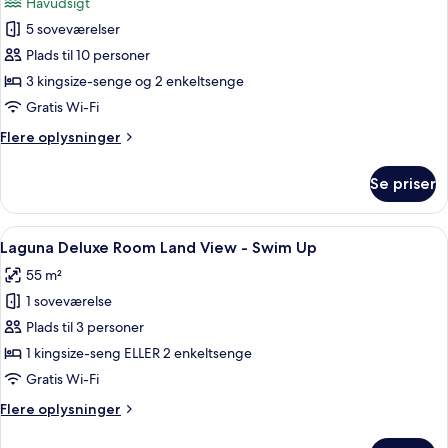
Havudsigt
billeder
5 soveværelser
af
Sunset
Plads til 10 personer
Presidential
3 kingsize-senge og 2 enkeltsenge
Villa
Gratis Wi-Fi
5
Flere
Flere oplysninger
Bedrooms
oplysninger
om
Se priser
Sunset
Presidential
Villa
Indlæs
Et moderne hotelværelse med en stor se
4
5
Laguna Deluxe Room Land View - Swim Up
alle
Bedrooms
55 m²
billeder
1 soveværelse
af
Laguna
Plads til 3 personer
Deluxe
1 kingsize-seng ELLER 2 enkeltsenge
Room
Gratis Wi-Fi
Land
Flere
Flere oplysninger
View
oplysninger
-
om