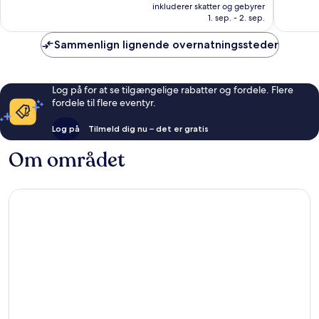
er
99
118
inkluderer skatter og gebyrer
3.768 kr.
anmeldelser
anmelde
1. sep. - 2. sep.
Sammenlign lignende overnatningssteder
Log på for at se tilgængelige rabatter og fordele. Flere
fordele til flere eventyr.
Log på
Tilmeld dig nu – det er gratis
Om området