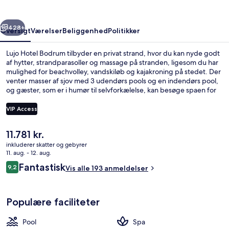
rige
Næste
428+
Oversigt
Værelser
Beliggenhed
Politikker
Lujo Hotel Bodrum tilbyder en privat strand, hvor du kan nyde godt
af hytter, strandparasoller og massage på stranden, ligesom du har
mulighed for beachvolley, vandskiløb og kajakroning på stedet. Der
venter masser af sjov med 3 udendørs pools og en indendørs pool,
og gæster, som er i humør til selvforkælelse, kan besøge spaen for
at nyde godt af hot stone-massage, zoneterapi og manicure og
pedicure. Koza Main Restaurant, en af 8 restauranter, serverer
VIP Access
internationale retter og er åben til morgenmad, frokost og
aftensmad. Andre højdepunkter på dette hotel med
Den
11.781 kr.
luksusfaciliteter tæller 3 strandbarer, en gratis børneklub og et
En privat strand, hvidt sand, strandhyt
nuværende
fitnesscenter.
inkluderer skatter og gebyrer
pris
11. aug. - 12. aug.
er
Anmeldelser
Fantastisk
9,2
Vis alle 193 anmeldelser
11.781 kr.
9,2 ud af 10.
Populære faciliteter
Pool
Spa