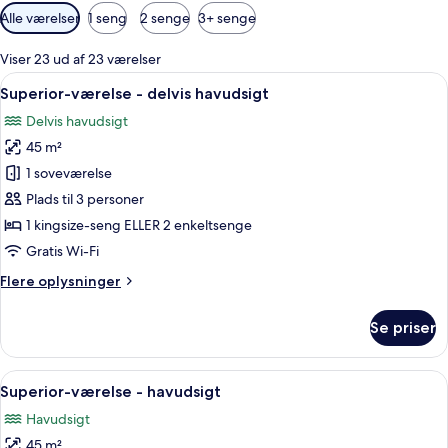
Tilgængelige
Alle værelser
1 seng
2 senge
3+ senge
filtre
for
Viser 23 ud af 23 værelser
værelser
Indlæs
Et moderne hotelværelse med en stor
6
Superior-værelse - delvis havudsigt
alle
Delvis havudsigt
billeder
45 m²
af
Superior-
1 soveværelse
værelse
Plads til 3 personer
-
1 kingsize-seng ELLER 2 enkeltsenge
delvis
Gratis Wi-Fi
havudsigt
Flere
Flere oplysninger
oplysninger
om
Se priser
Superior-
værelse
-
Indlæs
Et moderne hotelværelse med en stor
7
delvis
Superior-værelse - havudsigt
alle
havudsigt
Havudsigt
billeder
45 m²