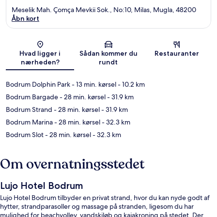
Meselik Mah. Çomça Mevkii Sok., No:10, Milas, Mugla, 48200
Åbn kort
Kort
Hvad ligger i
Sådan kommer du
Restauranter
nærheden?
rundt
Bodrum Dolphin Park
- 13 min. kørsel
- 10.2 km
Bodrum Bargade
- 28 min. kørsel
- 31.9 km
Bodrum Strand
- 28 min. kørsel
- 31.9 km
Bodrum Marina
- 28 min. kørsel
- 32.3 km
Bodrum Slot
- 28 min. kørsel
- 32.3 km
Om overnatningsstedet
Lujo Hotel Bodrum
Lujo Hotel Bodrum tilbyder en privat strand, hvor du kan nyde godt af
hytter, strandparasoller og massage på stranden, ligesom du har
mulighed for beachvolley, vandskiløb og kajakroning på stedet. Der