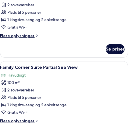
Family
2 soveværelser
Corner
Plads til 5 personer
Suite
1 kingsize-seng og 2 enkeltsenge
Sea
Gratis Wi-Fi
View
Flere
Flere oplysninger
oplysninger
om
Se priser
Family
Corner
Suite
Indlæs
Et moderne soveværelse med en stor 
5
Sea
Family Corner Suite Partial Sea View
alle
View
Havudsigt
billeder
100 m²
af
Family
2 soveværelser
Corner
Plads til 5 personer
Suite
1 kingsize-seng og 2 enkeltsenge
Partial
Gratis Wi-Fi
Sea
Flere
Flere oplysninger
View
oplysninger