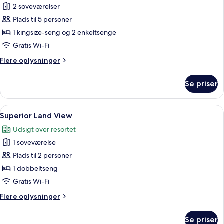
Sunset
2 soveværelser
Villa
Plads til 5 personer
2
1 kingsize-seng og 2 enkeltsenge
Bedrooms
Gratis Wi-Fi
Flere
Flere oplysninger
oplysninger
om
Se priser
Sunset
Villa
2
Indlæs
En balkon med en stol og et lille bor
6
Bedrooms
Superior Land View
alle
Udsigt over resortet
billeder
1 soveværelse
af
Superior
Plads til 2 personer
Land
1 dobbeltseng
View
Gratis Wi-Fi
Flere
Flere oplysninger
oplysninger
om
Se priser
Superior