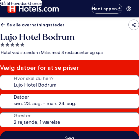
Gå til hovedsektionen
Hent appen
Se alle overnatningssteder
Lujo Hotel Bodrum
5.0-
stjernet
Hotel ved stranden i Milas med 8 restauranter og spa
overnatningssted
Vælg datoer for at se priser
Hvor skal du hen?
Datoer
Gæster
Søg