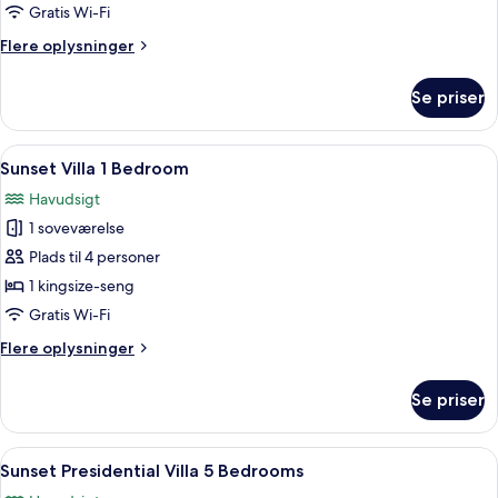
Villa
Gratis Wi-Fi
3
Flere
Flere oplysninger
Bedrooms
oplysninger
om
Se priser
Sunset
Citrus
Villa
Indlæs
Et moderne poolområde udendørs med t
5
3
Sunset Villa 1 Bedroom
alle
Bedrooms
Havudsigt
billeder
1 soveværelse
af
Sunset
Plads til 4 personer
Villa
1 kingsize-seng
1
Gratis Wi-Fi
Bedroom
Flere
Flere oplysninger
oplysninger
om
Se priser
Sunset
Villa
1
Indlæs
Et moderne hotelværelse med en stor 
5
Bedroom
Sunset Presidential Villa 5 Bedrooms
alle