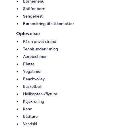
Børnemenu
Spil for børn
Sengehest
Børnesikring til stikkontakter
Oplevelser
På en privat strand
Tennisundervisning
Aerobictimer
Pilates
Yogatimer
Beachvolley
Basketball
Helikopter-/flyture
Kajakroning
Kano
Bådture
Vandski