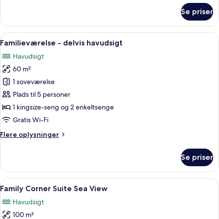
Swim
om
Se priser
Up
Laguna
Deluxe
Room
Indlæs
Et moderne soveværelse med en stenvæ
5
Sea
Familieværelse - delvis havudsigt
alle
View
Havudsigt
-
billeder
Swim
60 m²
af
Up
Familieværelse
1 soveværelse
-
Plads til 5 personer
delvis
1 kingsize-seng og 2 enkeltsenge
havudsigt
Gratis Wi-Fi
Flere
Flere oplysninger
oplysninger
om
Se priser
Familieværelse
-
delvis
Indlæs
Family Corner Suite Sea View | Premi
12
havudsigt
Family Corner Suite Sea View
alle
Havudsigt
billeder
100 m²
af