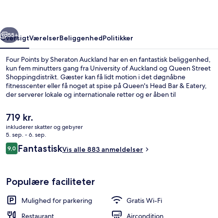
Auckland
rige
Næste
55+
Oversigt
Værelser
Beliggenhed
Politikker
Four Points by Sheraton Auckland har en en fantastisk beliggenhed,
kun fem minutters gang fra University of Auckland og Queen Street
Shoppingdistrikt. Gæster kan få lidt motion i det døgnåbne
fitnesscenter eller få noget at spise på Queen's Head Bar & Eatery,
der serverer lokale og internationale retter og er åben til
morgenmad, frokost og aftensmad. Andre højdepunkter på dette
hotel med luksusfaciliteter tæller en bar/lounge og en have. Stedets
Den
719 kr.
hjælpsomme personale og beliggenhed får rigtig gode
nuværende
inkluderer skatter og gebyrer
bedømmelser fra rejsende.
pris
5. sep. - 6. sep.
Suite - 1 kingsize-seng (View) | Udsigt
er
Anmeldelser
Fantastisk
9,0
Vis alle 883 anmeldelser
719 kr.
9,0 ud af 10.
Populære faciliteter
Mulighed for parkering
Gratis Wi-Fi
Restaurant
Aircondition