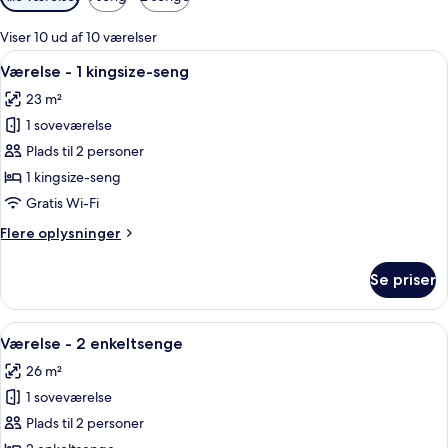
filtre
for
Viser 10 ud af 10 værelser
værelser
Indlæs
Et moderne badeværelse med et stort s
3
Værelse - 1 kingsize-seng
alle
23 m²
billeder
1 soveværelse
af
Værelse
Plads til 2 personer
-
1 kingsize-seng
1
Gratis Wi-Fi
kingsize-
Flere
Flere oplysninger
seng
oplysninger
om
Se priser
Værelse
-
1
Indlæs
Et hotelværelse med to senge, et skriv
5
kingsize-
Værelse - 2 enkeltsenge
alle
seng
26 m²
billeder
1 soveværelse
af
Værelse
Plads til 2 personer
-