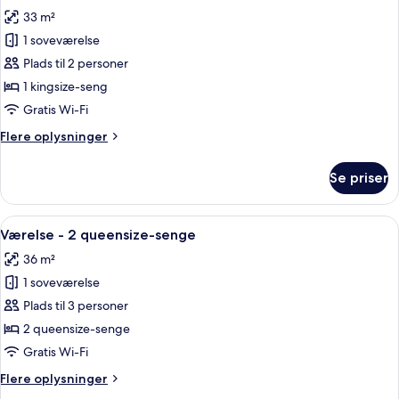
alle
seng
33 m²
billeder
1 soveværelse
af
Værelse
Plads til 2 personer
-
1 kingsize-seng
1
Gratis Wi-Fi
kingsize-
Flere
Flere oplysninger
seng
oplysninger
-
om
Se priser
Værelse
hjørneværelse
-
1
Indlæs
Et hotelværelse med en stor seng, et s
4
kingsize-
Værelse - 2 queensize-senge
alle
seng
36 m²
-
billeder
hjørneværelse
1 soveværelse
af
Værelse
Plads til 3 personer
-
2 queensize-senge
2
Gratis Wi-Fi
queensize-
Flere
Flere oplysninger
senge
oplysninger