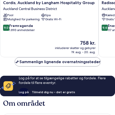
Cordis,
Radisso
Cordis, Auckland by Langham Hospitality Group
Radiss
Auckland
RED
Auckland Central Business District
Auckland
by
Aucklan
Pool
Spa
Kæledy
Langham
Aucklan
Mulighed for parkering
Gratis Wi-Fi
Gratis
Hospitality
Central
Group
Busines
9.0
9.4
Fremragende
Ene
9,0
9,4
Auckland
District
ud
ud
1.893 anmeldelser
117 
Central
af
af
Business
10,
10,
Prisen
758 kr.
District
Fremragende,
Eneståe
er
inkluderer skatter og gebyrer
1.893
117
758 kr.
19. aug. - 20. aug.
anmeldelser
anmelde
Sammenlign lignende overnatningssteder
Log på for at se tilgængelige rabatter og fordele. Flere
fordele til flere eventyr.
Log på
Tilmeld dig nu – det er gratis
Om området