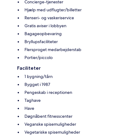
Concierge-tjenester
Hjælp med udflugter/billetter
Renseri- og vaskeriservice
Gratis aviser i lobbyen
Bagageopbevaring
Bryllupsfaciliteter
Flersproget medarbejderstab
Portier/piccolo
Faciliteter
1 bygning/tårn
Bygget i 1987
Pengeskab i receptionen
Taghave
Have
Døgnåbent fitnesscenter
Veganske spisemuligheder
Vegetariske spisemuligheder