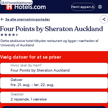
Gå til hovedsektionen
Hent appen
Se alle overnatningssteder
Four Points by Sheraton Auckland
4.5-
stjernet
Dette eksklusive hotel tilbyder restaurant og ligger i nærheden af
overnatningssted
University of Auckland
Vælg datoer for at se priser
Hvor skal du hen?
Datoer
Gæster