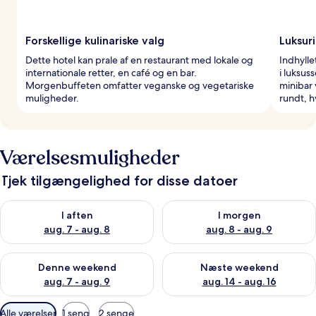
Forskellige kulinariske valg
Luksur
Dette hotel kan prale af en restaurant med lokale og
Indhylle
internationale retter, en café og en bar.
i luksu
Morgenbuffeten omfatter veganske og vegetariske
minibar 
muligheder.
rundt, h
Værelsesmuligheder
Tjek tilgængelighed for disse datoer
Tjek tilgængelighed for i aften aug. 7 - aug. 8
Tjek tilgængelighed for i morg
I aften
I morgen
aug. 7 - aug. 8
aug. 8 - aug. 9
Tjek tilgængelighed for denne weekend aug. 7 - aug. 9
Tjek tilgængelighed for næste
Denne weekend
Næste weekend
aug. 7 - aug. 9
aug. 14 - aug. 16
Tilgængelige
Alle værelser
1 seng
2 senge