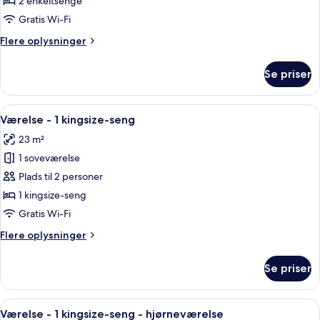
2 enkeltsenge
2
Gratis Wi-Fi
enkeltsenge
Flere
Flere oplysninger
oplysninger
om
Se priser
Værelse
-
2
Indlæs
Et moderne hotelværelse med en glas
3
enkeltsenge
Værelse - 1 kingsize-seng
alle
23 m²
billeder
1 soveværelse
af
Værelse
Plads til 2 personer
-
1 kingsize-seng
1
Gratis Wi-Fi
kingsize-
Flere
Flere oplysninger
seng
oplysninger
om
Se priser
Værelse
-
1
Indlæs
Et moderne hotelværelse med en stor s
4
kingsize-
Værelse - 1 kingsize-seng - hjørneværelse