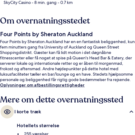
SkyCity Casino
- 8 min. gang
- 0.7 km
Om overnatningsstedet
Four Points by Sheraton Auckland
Four Points by Sheraton Auckland har en en fantastisk beliggenhed, kun
fem minutters gang fra University of Auckland og Queen Street
Shoppingdistrikt. Gæster kan få lidt motion i det døgnåbne
fitnesscenter eller få noget at spise på Queen's Head Bar & Eatery, der
serverer lokale og internationale retter og er åben til morgenmad,
frokost og aftensmad. Andre højdepunkter på dette hotel med
luksusfaciliteter tæller en bar/lounge og en have. Stedets hjælpsomme
personale og beliggenhed får rigtig gode bedømmelser fra rejsende.
Oplysninger om afbestillingsrettigheder
Mere om dette overnatningssted
I korte træk
Hotellets størrelse
255 værelser