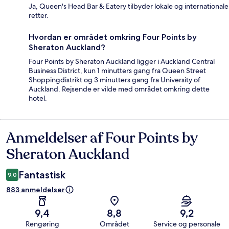
Ja, Queen's Head Bar & Eatery tilbyder lokale og internationale
retter.
Hvordan er området omkring Four Points by
Sheraton Auckland?
Four Points by Sheraton Auckland ligger i Auckland Central
Business District, kun 1 minutters gang fra Queen Street
Shoppingdistrikt og 3 minutters gang fra University of
Auckland. Rejsende er vilde med området omkring dette
hotel.
Anmeldelser af Four Points by
Anmeldelser
Sheraton Auckland
Fantastisk
9,0
883 anmeldelser
9,4
8,8
9,2
Rengøring
Området
Service og personale