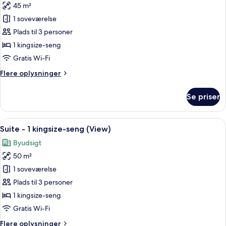
(View)
45 m²
Studiolejlighed
1 soveværelse
-
1
Plads til 3 personer
kingsize-
1 kingsize-seng
seng
Gratis Wi-Fi
-
Flere
Flere oplysninger
balkon
oplysninger
-
om
Se priser
Studiolejlighed
byudsigt
-
(Balcony)
1
Indlæs
Et moderne hotelværelse med sofa, sk
10
kingsize-
Suite - 1 kingsize-seng (View)
alle
seng
Byudsigt
-
billeder
balkon
50 m²
af
-
Suite
1 soveværelse
byudsigt
-
(Balcony)
Plads til 3 personer
1
1 kingsize-seng
kingsize-
Gratis Wi-Fi
seng
Flere
Flere oplysninger