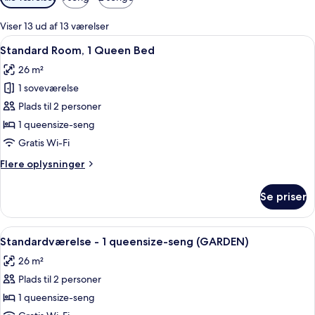
filtre
for
Viser 13 ud af 13 værelser
værelser
Indlæs
Standard Room, 1 Queen Bed | Premiu
4
Standard Room, 1 Queen Bed
alle
26 m²
billeder
1 soveværelse
af
Standard
Plads til 2 personer
Room,
1 queensize-seng
1
Gratis Wi-Fi
Queen
Flere
Flere oplysninger
Bed
oplysninger
om
Se priser
Standard
Room,
1
Indlæs
Et hotelværelse med en stor seng, et 
5
Queen
Standardværelse - 1 queensize-seng (GARDEN)
alle
Bed
26 m²
billeder
Plads til 2 personer
af
Standardværelse
1 queensize-seng
-