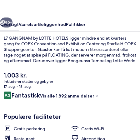
HOTELS
rige
Næste
90+
Oversigt
Værelser
Beliggenhed
Politikker
L7 GANGNAM by LOTTE HOTELS ligger mindre end et kvarters
gang fra COEX Convention and Exhibition Center og Starfield COEX
Shoppingcenter. Gæster kan få lidt motion i fitnesscenteret eller
tage noget at spise på FLOATING, der serverer morgenmad, frokost
og aftensmad. Derudover ligger Bongeunsa Tempel og Lotte World
blot fem minutters kørsel væk. Rejsende er glade for den korte
gåtur til offentlig transport: Seolleung Subwaystation ligger 2
Den
1.003 kr.
minutter derfra og Samseong Jungang Metrostation 13 minutter
nuværende
inkluderer skatter og gebyrer
væk.
pris
17. aug. - 18. aug.
Premium-sengetøj, dundyner, pengesk
er
Anmeldelser
Fantastisk
9,2
Vis alle 1.892 anmeldelser
1.003 kr.
9,2 ud af 10.
Populære faciliteter
Gratis parkering
Gratis Wi-Fi
Restaurant
Aircondition