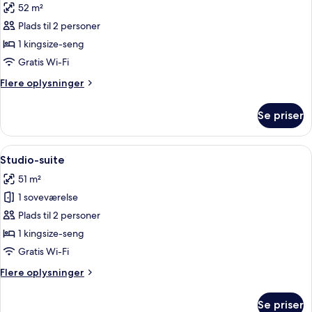
52 m²
billeder
Plads til 2 personer
af
CORNER
1 kingsize-seng
SUITE
Gratis Wi-Fi
Flere
Flere oplysninger
oplysninger
om
Se priser
CORNER
SUITE
Indlæs
Et moderne hotelværelse med en stor s
4
Studio-suite
alle
51 m²
billeder
1 soveværelse
af
Studio-
Plads til 2 personer
suite
1 kingsize-seng
Gratis Wi-Fi
Flere
Flere oplysninger
oplysninger
om
Se priser
Studio-