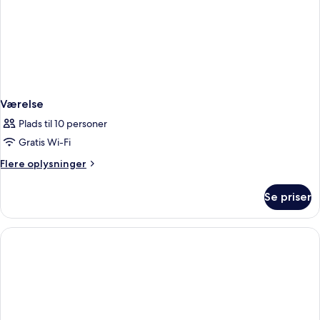
Værelse
Plads til 10 personer
Gratis Wi-Fi
Flere
Flere oplysninger
oplysninger
om
Se priser
Værelse