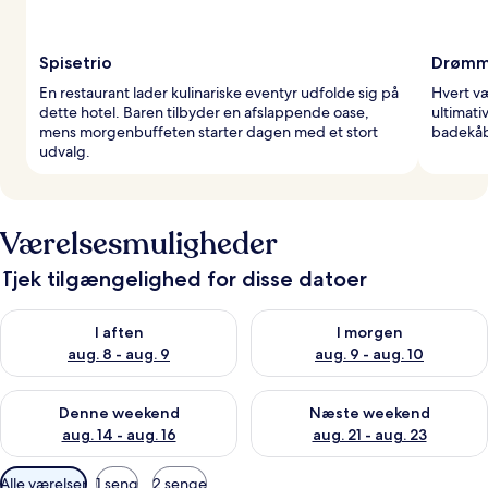
Spisetrio
Drømme
En restaurant lader kulinariske eventyr udfolde sig på
Hvert v
dette hotel. Baren tilbyder en afslappende oase,
ultimat
mens morgenbuffeten starter dagen med et stort
badekåb
udvalg.
Værelsesmuligheder
Tjek tilgængelighed for disse datoer
Tjek tilgængelighed for i aften aug. 8 - aug. 9
Tjek tilgængelighed for i morg
I aften
I morgen
aug. 8 - aug. 9
aug. 9 - aug. 10
Tjek tilgængelighed for denne weekend aug. 14 - aug. 16
Tjek tilgængelighed for næste
Denne weekend
Næste weekend
aug. 14 - aug. 16
aug. 21 - aug. 23
Tilgængelige
Alle værelser
1 seng
2 senge