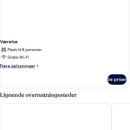
Værelse
Plads til 8 personer
Gratis Wi-Fi
Flere
Flere oplysninger
oplysninger
om
Se priser
Værelse
Lignende overnatningssteder
Shilla Stay Samsung COEX Center
Shilla S