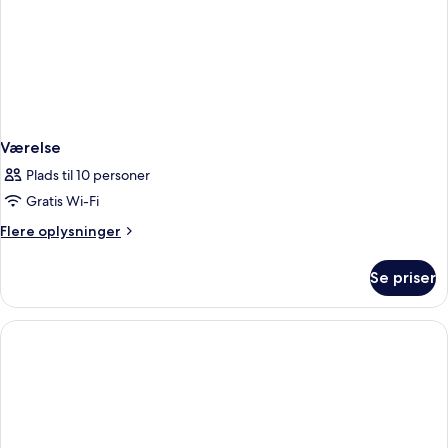
Værelse
Plads til 10 personer
Gratis Wi-Fi
Flere
Flere oplysninger
oplysninger
om
Se priser
Værelse