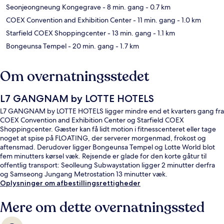
Seonjeongneung Kongegrave
- 8 min. gang
- 0.7 km
COEX Convention and Exhibition Center
- 11 min. gang
- 1.0 km
Starfield COEX Shoppingcenter
- 13 min. gang
- 1.1 km
Bongeunsa Tempel
- 20 min. gang
- 1.7 km
Om overnatningsstedet
L7 GANGNAM by LOTTE HOTELS
L7 GANGNAM by LOTTE HOTELS ligger mindre end et kvarters gang fra
COEX Convention and Exhibition Center og Starfield COEX
Shoppingcenter. Gæster kan få lidt motion i fitnesscenteret eller tage
noget at spise på FLOATING, der serverer morgenmad, frokost og
aftensmad. Derudover ligger Bongeunsa Tempel og Lotte World blot
fem minutters kørsel væk. Rejsende er glade for den korte gåtur til
offentlig transport: Seolleung Subwaystation ligger 2 minutter derfra
og Samseong Jungang Metrostation 13 minutter væk.
Oplysninger om afbestillingsrettigheder
Mere om dette overnatningssted