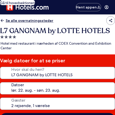
Gå til hovedsektionen
Hent appen
Se alle overnatningssteder
L7 GANGNAM by LOTTE HOTELS
4.0-
stjernet
Hotel med restaurant i nærheden af COEX Convention and Exhibition
overnatningssted
Center
Vælg datoer for at se priser
Hvor skal du hen?
Datoer
Gæster