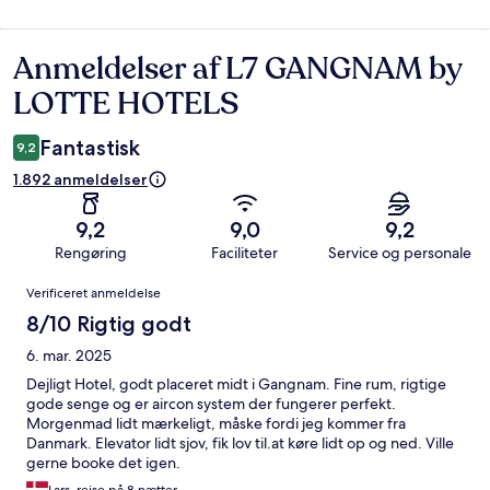
Anmeldelser af L7 GANGNAM by
Anmeldelser
LOTTE HOTELS
Fantastisk
9,2
1.892 anmeldelser
9,2
9,0
9,2
Rengøring
Faciliteter
Service og personale
Anmeldelser
Verificeret anmeldelse
8/10 Rigtig godt
6. mar. 2025
Dejligt Hotel, godt placeret midt i Gangnam. Fine rum, rigtige
gode senge og er aircon system der fungerer perfekt.
Morgenmad lidt mærkeligt, måske fordi jeg kommer fra
Danmark. Elevator lidt sjov, fik lov til.at køre lidt op og ned. Ville
gerne booke det igen.
Lars, rejse på 8 nætter