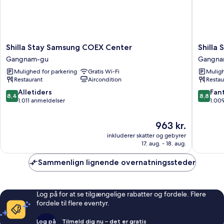
Shilla
Shilla
Shilla Stay Samsung COEX Center
Shilla
Stay
Stay
Gangnam-gu
Gangna
Samsung
Gangn
Mulighed for parkering
Gratis Wi-Fi
Muligh
COEX
Yeoksa
Restaurant
Aircondition
Restau
Center
Gangna
Gangnam-
gu
8.4
8.8
Alletiders
Fant
8,4
8,8
gu
ud
ud
1.011 anmeldelser
1.00
af
af
10,
10,
Prisen
963 kr.
Alletiders,
Fantasti
er
inkluderer skatter og gebyrer
1.011
1.009
963 kr.
17. aug. - 18. aug.
anmeldelser
anmelde
Sammenlign lignende overnatningssteder
Log på for at se tilgængelige rabatter og fordele. Flere
fordele til flere eventyr.
Log på
Tilmeld dig nu – det er gratis