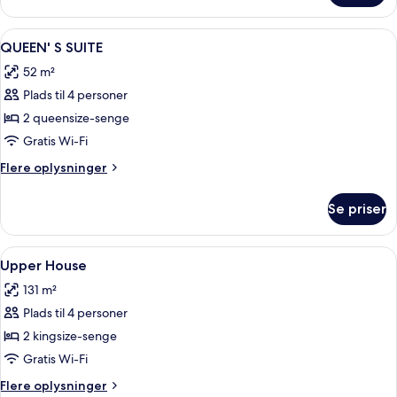
suite
Indlæs
Et moderne hotelværelse med en stor s
7
QUEEN' S SUITE
alle
52 m²
billeder
Plads til 4 personer
af
QUEEN'
2 queensize-senge
S
Gratis Wi-Fi
SUITE
Flere
Flere oplysninger
oplysninger
om
Se priser
QUEEN'
S
SUITE
Indlæs
Et moderne hotelværelse med to senge,
6
Upper House
alle
131 m²
billeder
Plads til 4 personer
af
Upper
2 kingsize-senge
House
Gratis Wi-Fi
Flere
Flere oplysninger