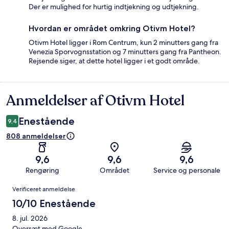
Der er mulighed for hurtig indtjekning og udtjekning.
Hvordan er området omkring Otivm Hotel?
Otivm Hotel ligger i Rom Centrum, kun 2 minutters gang fra
Venezia Sporvognsstation og 7 minutters gang fra Pantheon.
Rejsende siger, at dette hotel ligger i et godt område.
Anmeldelser af Otivm Hotel
Anmeldelser
Enestående
9,4
808 anmeldelser
9,6
9,6
9,6
Rengøring
Området
Service og personale
Anmeldelser
Verificeret anmeldelse
10/10 Enestående
8. jul. 2026
Oversæt med Google