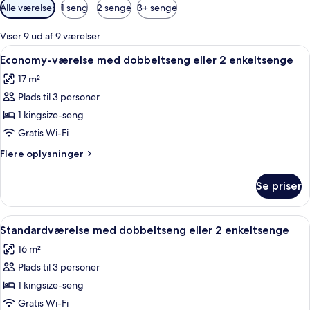
Tilgængelige
Alle værelser
1 seng
2 senge
3+ senge
filtre
for
Viser 9 ud af 9 værelser
værelser
Indlæs
Et hotelværelse med en seng, et skrive
5
Economy-værelse med dobbeltseng eller 2 enkeltsenge
alle
17 m²
billeder
Plads til 3 personer
af
Economy-
1 kingsize-seng
værelse
Gratis Wi-Fi
med
Flere
Flere oplysninger
dobbeltseng
oplysninger
eller
om
Se priser
Economy-
2
værelse
enkeltsenge
med
Indlæs
Et hotelværelse med en stor seng, et 
7
dobbeltseng
Standardværelse med dobbeltseng eller 2 enkeltsenge
alle
eller
16 m²
2
billeder
enkeltsenge
Plads til 3 personer
af
Standardværelse
1 kingsize-seng
med
Gratis Wi-Fi