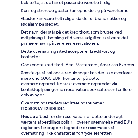
bekræfte, at de har et passende værelse til dig.
Kun registrerede gæster kan opholde sig på værelserne.
Gæster kan være helt rolige, da der er brandslukker og
røgalarm på stedet.
Det navn, der står på det kreditkort, som bruges ved
indtjekning til betaling af diverse udgifter, skal være det
primære navn på værelsesreservationen.
Dette overnatningssted accepterer kreditkort og
kontanter.
Godkendte kreditkort: Visa, Mastercard, American Express
Som følge af nationale reguleringer kan der ikke overføres
mere end 5000 EUR i kontanter på dette
overnatningssted. Kontakt overnatningsstedet via
kontaktoplysningerne i reservationsbekræftelsen for flere
oplysninger.
Overnatningsstedets registreringsnummer
IT058091A1E28DR3G4
Hvis du afbestiller din reservation, er dette underlagt
værtens afbestillingspolitik. I overensstemmelse med EU's
regler om forbrugerrettigheder er reservation af
overnatning ikke omfattet af fortrydelsesretten.