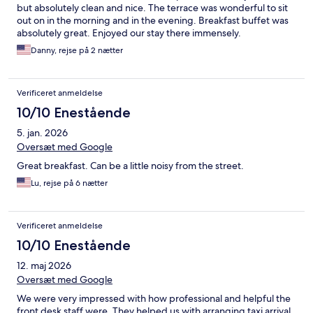
but absolutely clean and nice. The terrace was wonderful to sit
out on in the morning and in the evening. Breakfast buffet was
absolutely great. Enjoyed our stay there immensely.
Danny, rejse på 2 nætter
Verificeret anmeldelse
10/10 Enestående
5. jan. 2026
Oversæt med Google
Great breakfast. Can be a little noisy from the street.
Lu, rejse på 6 nætter
Verificeret anmeldelse
10/10 Enestående
12. maj 2026
Oversæt med Google
We were very impressed with how professional and helpful the
front desk staff were. They helped us with arranging taxi arrival,