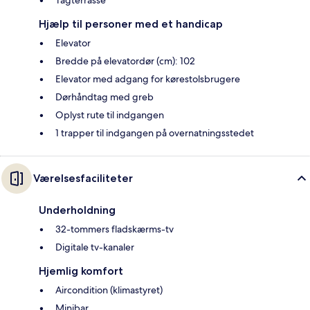
Tagterrasse
Hjælp til personer med et handicap
Elevator
Bredde på elevatordør (cm): 102
Elevator med adgang for kørestolsbrugere
Dørhåndtag med greb
Oplyst rute til indgangen
1 trapper til indgangen på overnatningsstedet
Værelsesfaciliteter
Underholdning
32-tommers fladskærms-tv
Digitale tv-kanaler
Hjemlig komfort
Aircondition (klimastyret)
Minibar