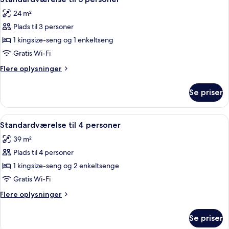
alle
-
24 m²
byudsigt
billeder
Plads til 3 personer
af
Standardværelse
1 kingsize-seng og 1 enkeltseng
til
Gratis Wi-Fi
3
Flere
Flere oplysninger
personer
oplysninger
om
Se priser
Standardværelse
til
3
Indlæs
Et moderne hotelværelse med en stor 
5
personer
Standardværelse til 4 personer
alle
39 m²
billeder
Plads til 4 personer
af
Standardværelse
1 kingsize-seng og 2 enkeltsenge
til
Gratis Wi-Fi
4
Flere
Flere oplysninger
personer
oplysninger
om
Se priser
Standardværelse