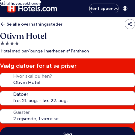
Gå til hovedsektionen
Hent appen
Se alle overnatningssteder
Otivm Hotel
4.0-
stjernet
Hotel med bar/lounge i nærheden af Pantheon
overnatningssted
Vælg datoer for at se priser
Hvor skal du hen?
Datoer
Gæster
Søg