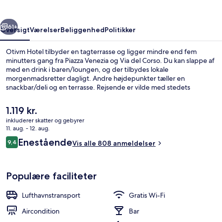
rige
Næste
61+
Oversigt
Værelser
Beliggenhed
Politikker
Otivm Hotel tilbyder en tagterrasse og ligger mindre end fem
minutters gang fra Piazza Venezia og Via del Corso. Du kan slappe af
med en drink i baren/loungen, og der tilbydes lokale
morgenmadsretter dagligt. Andre højdepunkter tæller en
snackbar/deli og en terrasse. Rejsende er vilde med stedets
hjælpsomme personale og morgenmad. Offentlig transport ligger
kun en kort gåtur væk: Venezia Sporvognsstation er få skridt derfra
Den
1.119 kr.
og Arenula-Cairoli Sporvognsstation ligger 5 minutter væk.
nuværende
inkluderer skatter og gebyrer
pris
11. aug. - 12. aug.
Terrasse/gårdhave
er
Anmeldelser
Enestående
9,4
Vis alle 808 anmeldelser
1.119 kr.
9,4 ud af 10.
Populære faciliteter
Lufthavnstransport
Gratis Wi-Fi
Aircondition
Bar