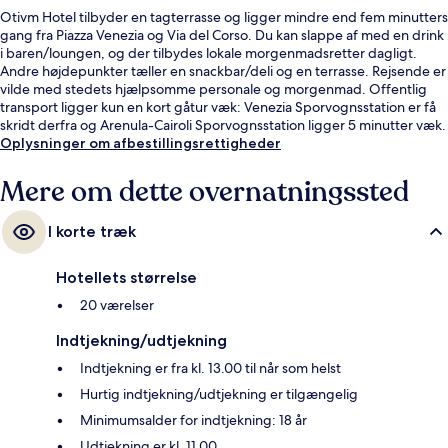
Otivm Hotel tilbyder en tagterrasse og ligger mindre end fem minutters
gang fra Piazza Venezia og Via del Corso. Du kan slappe af med en drink
i baren/loungen, og der tilbydes lokale morgenmadsretter dagligt.
Andre højdepunkter tæller en snackbar/deli og en terrasse. Rejsende er
vilde med stedets hjælpsomme personale og morgenmad. Offentlig
transport ligger kun en kort gåtur væk: Venezia Sporvognsstation er få
skridt derfra og Arenula-Cairoli Sporvognsstation ligger 5 minutter væk.
Oplysninger om afbestillingsrettigheder
Mere om dette overnatningssted
I korte træk
Hotellets størrelse
20 værelser
Indtjekning/udtjekning
Indtjekning er fra kl. 13.00 til når som helst
Hurtig indtjekning/udtjekning er tilgængelig
Minimumsalder for indtjekning: 18 år
Udtjekning er kl. 11.00