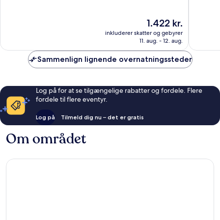
10,
10,
Enestående,
Eneståe
Prisen
1.422 kr.
1.009
939
er
anmeldelser
anmelde
inkluderer skatter og gebyrer
1.422 kr.
11. aug. - 12. aug.
Sammenlign lignende overnatningssteder
Log på for at se tilgængelige rabatter og fordele. Flere
fordele til flere eventyr.
Log på
Tilmeld dig nu – det er gratis
Om området