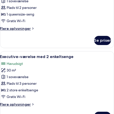
1 soveværelse
160cm
af
bed,
Plads til 2 personer
Dobbeltværelse
Main
1 queensize-seng
-
Building)
ryger
Gratis Wi-Fi
(Shower
Flere
Flere oplysninger
Only,
oplysninger
om
160cm
Se priser
Dobbeltværelse
bed,
-
Main
ryger
Indlæs
Et moderne hotelværelse med seng, skr
1
Building)
(Shower
Executive-værelse med 2 enkeltsenge
alle
Only,
Havudsigt
160cm
billeder
bed,
30 m²
af
Main
Executive-
1 soveværelse
Building)
værelse
Plads til 3 personer
med
2 store enkeltsenge
2
Gratis Wi-Fi
enkeltsenge
Flere
Flere oplysninger
oplysninger
om