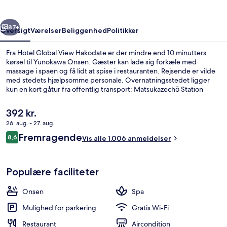
rige
Næste
87+
Oversigt
Værelser
Beliggenhed
Politikker
Fra Hotel Global View Hakodate er der mindre end 10 minutters
kørsel til Yunokawa Onsen. Gæster kan lade sig forkæle med
massage i spaen og få lidt at spise i restauranten. Rejsende er vilde
med stedets hjælpsomme personale. Overnatningsstedet ligger
kun en kort gåtur fra offentlig transport: Matsukazechō Station
ligger 4 minutter væk og Hakodateekimae Station ligger 9 minutter
derfra.
Den
392 kr.
nuværende
26. aug. - 27. aug.
pris
Anmeldelser
Fremragende
Lobby
8,6
er
Vis alle 1.006 anmeldelser
8,6 ud af 10.
392 kr.
Populære faciliteter
Onsen
Spa
Mulighed for parkering
Gratis Wi-Fi
Restaurant
Aircondition