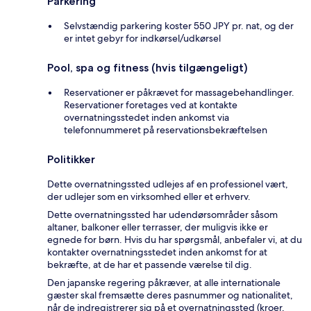
Parkering
Selvstændig parkering koster 550 JPY pr. nat, og der
er intet gebyr for indkørsel/udkørsel
Pool, spa og fitness (hvis tilgængeligt)
Reservationer er påkrævet for massagebehandlinger.
Reservationer foretages ved at kontakte
overnatningsstedet inden ankomst via
telefonnummeret på reservationsbekræftelsen
Politikker
Dette overnatningssted udlejes af en professionel vært,
der udlejer som en virksomhed eller et erhverv.
Dette overnatningssted har udendørsområder såsom
altaner, balkoner eller terrasser, der muligvis ikke er
egnede for børn. Hvis du har spørgsmål, anbefaler vi, at du
kontakter overnatningsstedet inden ankomst for at
bekræfte, at de har et passende værelse til dig.
Den japanske regering påkræver, at alle internationale
gæster skal fremsætte deres pasnummer og nationalitet,
når de indregistrerer sig på et overnatningssted (kroer,