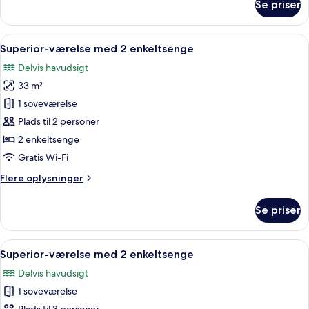
Se priser
Deluxe-
værelse
med
Indlæs
Et hotelværelse med to senge, et træbo
6
2
Superior-værelse med 2 enkeltsenge
alle
enkeltsenge
Delvis havudsigt
billeder
33 m²
af
Superior-
1 soveværelse
værelse
Plads til 2 personer
med
2 enkeltsenge
2
Gratis Wi-Fi
enkeltsenge
Flere
Flere oplysninger
oplysninger
om
Se priser
Superior-
værelse
med
Indlæs
Et hotelværelse med trægulv, sofa, bo
6
2
Superior-værelse med 2 enkeltsenge
alle
enkeltsenge
Delvis havudsigt
billeder
1 soveværelse
af