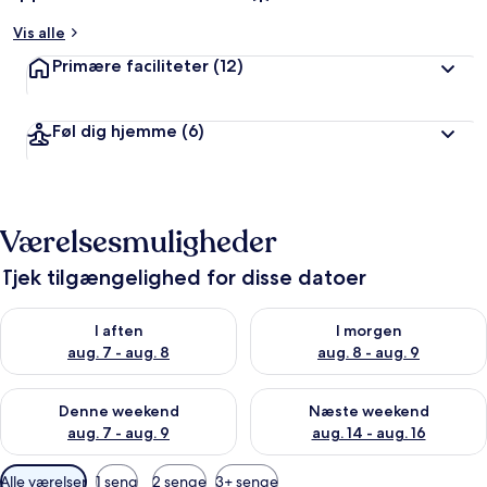
Vis alle
Primære faciliteter
(12)
Føl dig hjemme
(6)
Værelsesmuligheder
Tjek tilgængelighed for disse datoer
Tjek tilgængelighed for i aften aug. 7 - aug. 8
Tjek tilgængelighed for i morg
I aften
I morgen
aug. 7 - aug. 8
aug. 8 - aug. 9
Tjek tilgængelighed for denne weekend aug. 7 - aug. 9
Tjek tilgængelighed for næste
Denne weekend
Næste weekend
aug. 7 - aug. 9
aug. 14 - aug. 16
Tilgængelige
Alle værelser
1 seng
2 senge
3+ senge