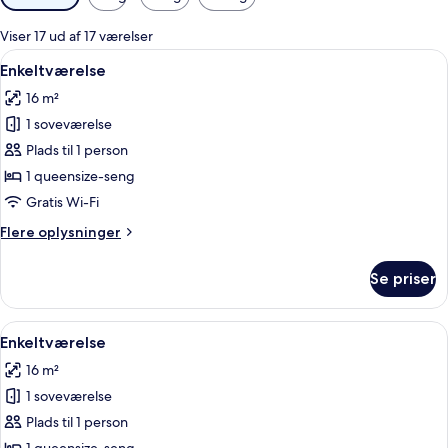
filtre
for
Viser 17 ud af 17 værelser
værelser
Indlæs
Pengeskab på værelset, skrivebord, mø
5
Enkeltværelse
alle
16 m²
billeder
1 soveværelse
af
Enkeltværelse
Plads til 1 person
1 queensize-seng
Gratis Wi-Fi
Flere
Flere oplysninger
oplysninger
om
Se priser
Enkeltværelse
Indlæs
Pengeskab på værelset, skrivebord, mø
5
Enkeltværelse
alle
16 m²
billeder
1 soveværelse
af
Enkeltværelse
Plads til 1 person