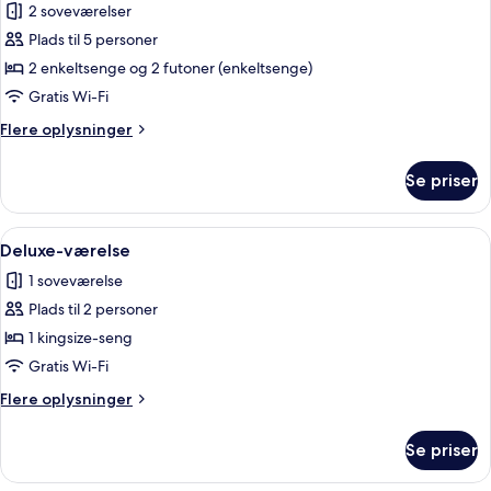
Junior-
2 soveværelser
suite
Plads til 5 personer
2 enkeltsenge og 2 futoner (enkeltsenge)
Gratis Wi-Fi
Flere
Flere oplysninger
oplysninger
om
Se priser
Junior-
suite
Indlæs
Et hotelværelse med seng, spisebord
5
Deluxe-værelse
alle
1 soveværelse
billeder
Plads til 2 personer
af
Deluxe-
1 kingsize-seng
værelse
Gratis Wi-Fi
Flere
Flere oplysninger
oplysninger
om
Se priser
Deluxe-
værelse