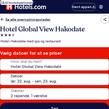
Gå til hovedsektionen
Hent appen
Se alle overnatningssteder
Hotel Global View Hakodate
3.5-
stjernet
Hotel i Hakodate med spa og restaurant
overnatningssted
Vælg datoer for at se priser
Hvor skal du hen?
Datoer
Gæster
Søg