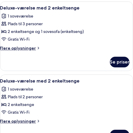
Indlæs
Et hotelværelse med trægulv, et skrive
2
Deluxe-værelse med 2 enkeltsenge
alle
1 soveværelse
billeder
Plads til 3 personer
af
Deluxe-
2 enkeltsenge og 1 sovesofa (enkeltseng)
værelse
Gratis Wi-Fi
med
Flere
Flere oplysninger
2
oplysninger
enkeltsenge
om
Se priser
Deluxe-
værelse
med
Indlæs
Et hotelværelse med to senge, et træ
5
2
Deluxe-værelse med 2 enkeltsenge
alle
enkeltsenge
1 soveværelse
billeder
Plads til 2 personer
af
Deluxe-
2 enkeltsenge
værelse
Gratis Wi-Fi
med
Flere
Flere oplysninger
2
oplysninger
enkeltsenge
om