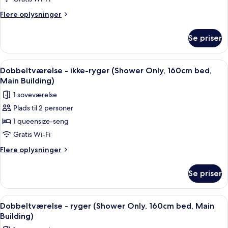
Flere
Flere oplysninger
oplysninger
om
Se priser
Superior-
værelse
Indlæs
Et hotelværelse med seng, skrivebord,
1
Dobbeltværelse - ikke-ryger (Shower Only, 160cm bed,
alle
Main Building)
billeder
1 soveværelse
af
Plads til 2 personer
Dobbeltværelse
1 queensize-seng
-
ikke-
Gratis Wi-Fi
ryger
Flere
Flere oplysninger
(Shower
oplysninger
om
Only,
Se priser
Dobbeltværelse
160cm
-
bed,
ikke-
Indlæs
Et hotelværelse med seng, skrivebord,
1
Main
ryger
Dobbeltværelse - ryger (Shower Only, 160cm bed, Main
alle
(Shower
Building)
Building)
Only,
billeder