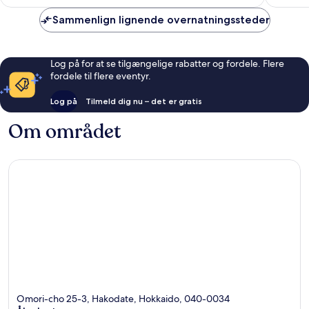
319 kr.
823
1.010
anmeldelser
anmelde
Sammenlign lignende overnatningssteder
Log på for at se tilgængelige rabatter og fordele. Flere
fordele til flere eventyr.
Log på
Tilmeld dig nu – det er gratis
Om området
Omori-cho 25-3, Hakodate, Hokkaido, 040-0034