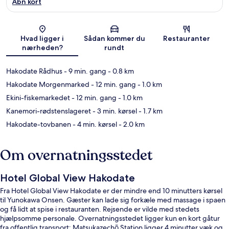
Åbn kort
Kort
Hvad ligger i
Sådan kommer du
Restauranter
nærheden?
rundt
Hakodate Rådhus
- 9 min. gang
- 0.8 km
Hakodate Morgenmarked
- 12 min. gang
- 1.0 km
Ekini-fiskemarkedet
- 12 min. gang
- 1.0 km
Kanemori-rødstenslageret
- 3 min. kørsel
- 1.7 km
Hakodate-tovbanen
- 4 min. kørsel
- 2.0 km
Om overnatningsstedet
Hotel Global View Hakodate
Fra Hotel Global View Hakodate er der mindre end 10 minutters kørsel
til Yunokawa Onsen. Gæster kan lade sig forkæle med massage i spaen
og få lidt at spise i restauranten. Rejsende er vilde med stedets
hjælpsomme personale. Overnatningsstedet ligger kun en kort gåtur
fra offentlig transport: Matsukazechō Station ligger 4 minutter væk og