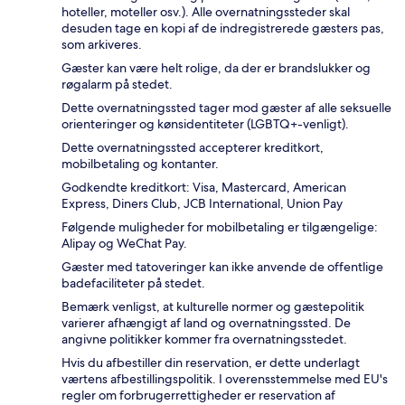
hoteller, moteller osv.). Alle overnatningssteder skal
desuden tage en kopi af de indregistrerede gæsters pas,
som arkiveres.
Gæster kan være helt rolige, da der er brandslukker og
røgalarm på stedet.
Dette overnatningssted tager mod gæster af alle seksuelle
orienteringer og kønsidentiteter (LGBTQ+-venligt).
Dette overnatningssted accepterer kreditkort,
mobilbetaling og kontanter.
Godkendte kreditkort: Visa, Mastercard, American
Express, Diners Club, JCB International, Union Pay
Følgende muligheder for mobilbetaling er tilgængelige:
Alipay og WeChat Pay.
Gæster med tatoveringer kan ikke anvende de offentlige
badefaciliteter på stedet.
Bemærk venligst, at kulturelle normer og gæstepolitik
varierer afhængigt af land og overnatningssted. De
angivne politikker kommer fra overnatningsstedet.
Hvis du afbestiller din reservation, er dette underlagt
værtens afbestillingspolitik. I overensstemmelse med EU's
regler om forbrugerrettigheder er reservation af