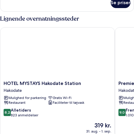
Se priser
Executive-
værelse
med
Lignende overnatningssteder
2
enkeltsenge
HOTEL MYSTAYS Hakodate Station
Premier 
HOTEL
Premier
HOTEL MYSTAYS Hakodate Station
Premie
MYSTAYS
Hotel
Hakodate
Hakoda
Hakodate
-
Mulighed for parkering
Gratis Wi-Fi
Muligh
Station
Cabin
Restaurant
Faciliteter til tøjvask
Restau
Hakodate
Preside
-
8.2
9.0
Alletiders
Fre
8,2
9,0
Hakoda
ud
ud
823 anmeldelser
1.01
Hakoda
af
af
Prisen
319 kr.
10,
10,
er
Alletiders,
Fremrag
31. aug. - 1. sep.