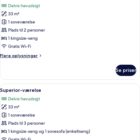
alle
Delvis havudsigt
billeder
33 m²
af
Superior-
1 soveværelse
værelse
Plads til 2 personer
1 kingsize-seng
Gratis Wi-Fi
Flere
Flere oplysninger
oplysninger
om
Se priser
Superior-
værelse
Indlæs
Et moderne soveværelse med en stor sen
3
Superior-værelse
alle
Delvis havudsigt
billeder
33 m²
af
Superior-
1 soveværelse
værelse
Plads til 3 personer
1 kingsize-seng og 1 sovesofa (enkeltseng)
Gratis Wi-Fi