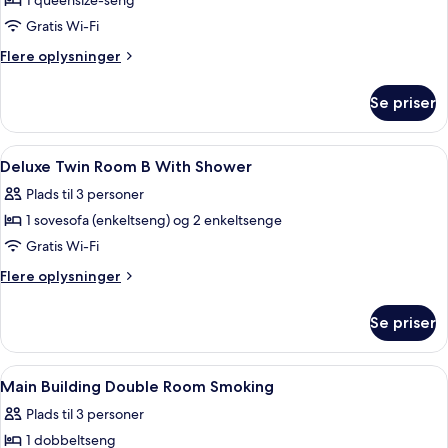
1 queensize-seng
Gratis Wi-Fi
Flere
Flere oplysninger
oplysninger
om
Se priser
Enkeltværelse
Indlæs
Pengeskab på værelset, skrivebord, mø
5
Deluxe Twin Room B With Shower
alle
Plads til 3 personer
billeder
1 sovesofa (enkeltseng) og 2 enkeltsenge
af
Deluxe
Gratis Wi-Fi
Twin
Flere
Flere oplysninger
Room
oplysninger
om
B
Se priser
Deluxe
With
Twin
Shower
Room
Indlæs
Et hotelværelse med en stor seng, en 
1
B
Main Building Double Room Smoking
alle
With
Plads til 3 personer
Shower
billeder
1 dobbeltseng
af