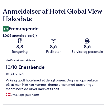
Anmeldelser af Hotel Global View
Anmeldelser
Hakodate
Fremragende
8,6
1.006 anmeldelser
8,8
8,6
8,6
Rengøring
Faciliteter
Service og personale
Anmeldelser
Verificeret anmeldelse
10/10 Enestående
10. jul. 2026
Virkelig godt hotel med et dejligt onsen. Dog vær opmærksom
på, at man ikke kan komme i denne onsen med tatoveringer
medmindre de bliver dækket til helt.
Ditte, rejse på 2 nætter