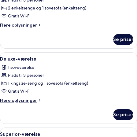
Superior-
Plads til 3 personer
værelse
2 enkeltsenge og 1 sovesofa (enkeltseng)
med
Gratis Wi-Fi
2
Flere
Flere oplysninger
enkeltsenge
oplysninger
om
Se priser
Superior-
værelse
med
Indlæs
Et moderne hotelværelse med en stor s
5
2
Deluxe-værelse
alle
enkeltsenge
1 soveværelse
billeder
Plads til 3 personer
af
Deluxe-
1 kingsize-seng og 1 sovesofa (enkeltseng)
værelse
Gratis Wi-Fi
Flere
Flere oplysninger
oplysninger
om
Se priser
Deluxe-
værelse
Indlæs
Et hotelværelse med seng, fjernsyn og
7
Superior-værelse