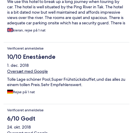
We use this hotel to break up a long journey when touring by
car. The hotel is well situated by the Ping River in Tak. The hotel
is a bit dated now but well maintained and affords impressive
views over the river. The rooms are quiet and spacious. There is
adequate car parking onsite which has a security guard. There is
a convenience store located close by. A breakfast buffet is
kieran, rejse på 1 nat
included in the room rate which is really very good and which
caters for western tastes. The restaurant has a quite varied
menu which is just a well as there does not seem to be any other
Verificeret anmeldelse
dining options within walking distance. The hotel also has a small
outdoor pool which is well maintained. The hotel also has fast
10/10 Enestående
free wifi.
1. dec. 2018
Oversæt med Google
Tolle Lage schöner Pool,Super Frühstücksbuffet,und das alles zu
einem tollen Preis.Sehr Empfehlenswert.
Rejse på 1 nat
Verificeret anmeldelse
6/10 Godt
24. okt. 2018