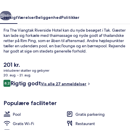
rige
Næste
65+
Oversigt
Værelser
Beliggenhed
Politikker
Fra The Viangtak Riverside Hotel kan du nyde besøget i Tak. Gæster
kan lade sig forkæle med thaimassage og nyde godt af thailandske
retter på Rim Ping, som er åben til aftensmad. Andre højdepunkter
tæller en udendørs pool, en bar/lounge og en børnepool. Rejsende
har godt at sige om stedets generelle forhold.
Den
201 kr.
nuværende
inkluderer skatter og gebyrer
pris
20. aug. - 21. aug.
Udendørsområde
er
Anmeldelser
Rigtig godt
8,2
Vis alle 27 anmeldelser
201 kr.
8,2 ud af 10.
Populære faciliteter
Pool
Gratis parkering
Gratis Wi-Fi
Restaurant