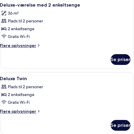
Indlæs
Et hotelværelse med to senge, et skrive
9
Deluxe-værelse med 2 enkeltsenge
alle
36 m²
billeder
Plads til 2 personer
af
Deluxe-
2 enkeltsenge
værelse
Gratis Wi-Fi
med
Flere
Flere oplysninger
2
oplysninger
enkeltsenge
om
Se priser
Deluxe-
værelse
med
Indlæs
Premium-sengetøj, minibar, pengeskab
10
2
Deluxe Twin
alle
enkeltsenge
Plads til 2 personer
billeder
2 enkeltsenge
af
Deluxe
Gratis Wi-Fi
Twin
Flere
Flere oplysninger
oplysninger
om
Se priser
Deluxe
Twin