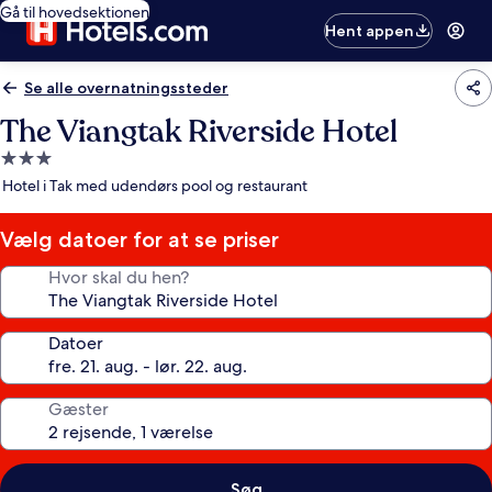
Gå til hovedsektionen
Hent appen
Se alle overnatningssteder
The Viangtak Riverside Hotel
3.0-
stjernet
Hotel i Tak med udendørs pool og restaurant
overnatningssted
Vælg datoer for at se priser
Hvor skal du hen?
Datoer
Gæster
Søg