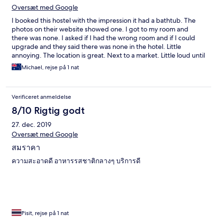
Oversæt med Google
I booked this hostel with the impression it had a bathtub. The
photos on their website showed one. I got to my room and
there was none. I asked if I had the wrong room and if I could
upgrade and they said there was none in the hotel. Little
annoying. The location is great. Next to a market. Little loud until
10pm though. Breakfast was included and rather nice.
Michael, rejse på 1 nat
Verificeret anmeldelse
8/10 Rigtig godt
27. dec. 2019
Oversæt med Google
สมราคา
ความสะอาดดี อาหารรสชาติกลางๆ บริการดี
Pisit, rejse på 1 nat