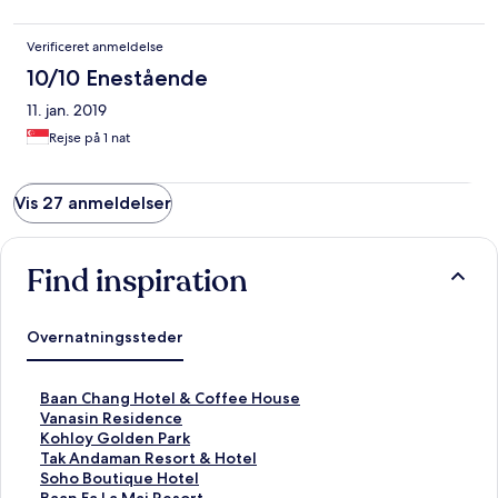
Verificeret anmeldelse
10/10 Enestående
11. jan. 2019
Rejse på 1 nat
Vis 27 anmeldelser
Find inspiration
Overnatningssteder
L
Baan Chang Hotel & Coffee House
i
L
Vanasin Residence
n
i
L
Kohloy Golden Park
k
n
i
L
Tak Andaman Resort & Hotel
å
k
n
i
L
Soho Boutique Hotel
b
å
k
n
i
L