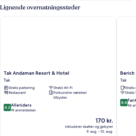
Lignende overnatningssteder
Tak Andaman Resort & Hotel
Berich H
Tak
Berich
Tak Andaman Resort & Hotel
Berich
Andaman
Hotel
Tak
Tak
Resort
Tak
Gratis parkering
Gratis Wi-Fi
Grati
&
Restaurant
Forbundne værelser
Gratis
Hotel
tilbydes
Tak
8.8
Fant
8,8
8.2
Alletiders
ud
46 a
8,2
ud
19 anmeldelser
af
af
10,
Prisen
170 kr.
10,
Fantasti
er
Alletiders,
inkluderer skatter og gebyrer
46
170 kr.
9. aug. - 10. aug.
19
anmelde