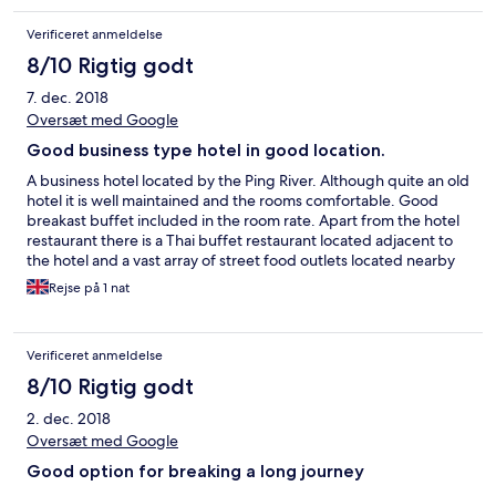
Verificeret anmeldelse
8/10 Rigtig godt
7. dec. 2018
Oversæt med Google
Good business type hotel in good location.
A business hotel located by the Ping River. Although quite an old
hotel it is well maintained and the rooms comfortable. Good
breakast buffet included in the room rate. Apart from the hotel
restaurant there is a Thai buffet restaurant located adjacent to
the hotel and a vast array of street food outlets located nearby
in the riverside night market. Secure overnight parking is
Rejse på 1 nat
available at the hotel. The wifi is quite fast and reliable. A good
choice of hotel to break up a long road journey if travelling by
car.
Verificeret anmeldelse
8/10 Rigtig godt
2. dec. 2018
Oversæt med Google
Good option for breaking a long journey