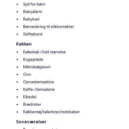
Spil for børn
Babyalarm
Babybad
Børnesikring til stikkontakter
Skiftebord
Køkken
Køleskab i fuld størrelse
Kogeplade
Mikrobølgeovn
Ovn
Opvaskemaskine
Kaffe-/temaskine
Elkedel
Brødrister
Køkkentøj/tallerkner/redskaber
Soveværelser