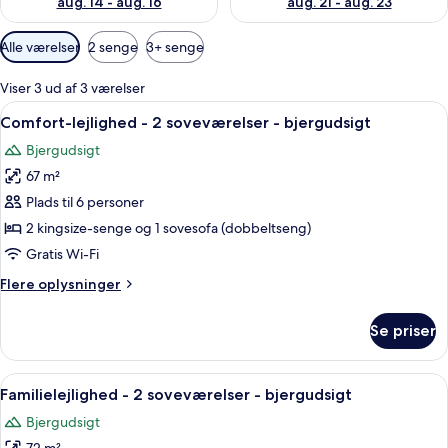
aug. 14 - aug. 16
aug. 21 - aug. 23
Tilgængelige
Alle værelser
2 senge
3+ senge
filtre
for
Viser 3 ud af 3 værelser
værelser
Indlæs
Et køkken med træskabe, en indbygget
12
Comfort-lejlighed - 2 soveværelser - bjergudsigt
alle
Bjergudsigt
billeder
67 m²
af
Comfort-
Plads til 6 personer
lejlighed
2 kingsize-senge og 1 sovesofa (dobbeltseng)
-
Gratis Wi-Fi
2
Flere
Flere oplysninger
soveværelser
oplysninger
-
om
Se priser
Comfort-
bjergudsigt
lejlighed
-
Indlæs
Et spisebord med en vase blomster, o
11
2
Familielejlighed - 2 soveværelser - bjergudsigt
alle
soveværelser
Bjergudsigt
-
billeder
bjergudsigt