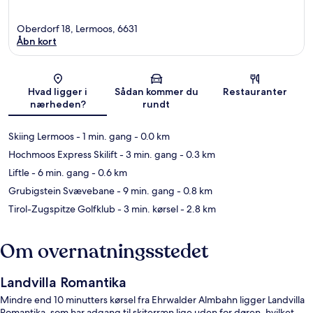
Oberdorf 18, Lermoos, 6631
Åbn kort
Kort
Hvad ligger i
Sådan kommer du
Restauranter
nærheden?
rundt
Skiing Lermoos
- 1 min. gang
- 0.0 km
Hochmoos Express Skilift
- 3 min. gang
- 0.3 km
Liftle
- 6 min. gang
- 0.6 km
Grubigstein Svævebane
- 9 min. gang
- 0.8 km
Tirol-Zugspitze Golfklub
- 3 min. kørsel
- 2.8 km
Om overnatningsstedet
Landvilla Romantika
Mindre end 10 minutters kørsel fra Ehrwalder Almbahn ligger Landvilla
Romantika, som har adgang til skiterræn lige uden for døren, hvilket