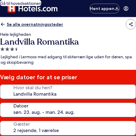
Gå til hovedsektionen
Hent appen
Se alle overnatningssteder
Hele lejligheden
Landvilla Romantika
3.5-
stjernet
Lejlighed i Lermoos med adgang til skiterræn lige uden for døren, spa
overnatningssted
og skiopbevaring
Vælg datoer for at se priser
Hvor skal du hen?
Datoer
Gæster