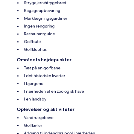
Strygejern/strygebræt
Bagageopbevaring
Mørklægningsgardiner
Ingen rengøring
Restaurantguide
Golfbutik
Golfklubhus
Områdets højdepunkter
Tæt på en golfbane
I det historiske kvarter
I bjergene
I nærheden af en zoologisk have
I en landsby
Oplevelser og aktiviteter
Vandrutsjebane
Golfkøller
Adgang til indendørs pool i nærheden