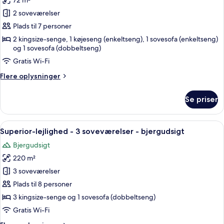
72 m²
af
Familielejlighed
2 soveværelser
-
Plads til 7 personer
2
2 kingsize-senge, 1 køjeseng (enkeltseng), 1 sovesofa (enkeltseng)
soveværelser
og 1 sovesofa (dobbeltseng)
-
Gratis Wi-Fi
bjergudsigt
Flere
Flere oplysninger
oplysninger
om
Se priser
Familielejlighed
-
2
Indlæs
En spiseplads med et bord dækket til to
16
soveværelser
Superior-lejlighed - 3 soveværelser - bjergudsigt
alle
-
Bjergudsigt
bjergudsigt
billeder
220 m²
af
Superior-
3 soveværelser
lejlighed
Plads til 8 personer
-
3 kingsize-senge og 1 sovesofa (dobbeltseng)
3
Gratis Wi-Fi
soveværelser