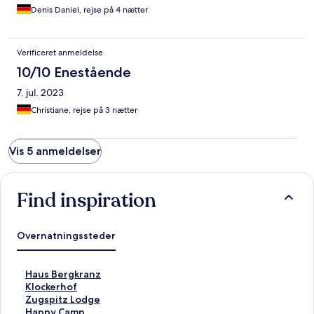
Denis Daniel, rejse på 4 nætter
Verificeret anmeldelse
10/10 Enestående
7. jul. 2023
Christiane, rejse på 3 nætter
Vis 5 anmeldelser
Find inspiration
Overnatningssteder
L
Haus Bergkranz
i
L
Klockerhof
n
i
L
Zugspitz Lodge
k
n
i
L
Happy Camp