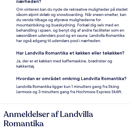
nærheden?
Om vinteren kan du nyde de rekreative muligheder på stedet
såsom alpint skiløb og snowboarding. Når sneen smelter, kan
du vende tilbage og afprøve mulighederne for
mountainbiking og bueskydning. Forkæl dig selv med en
behandling i spaen, og benyt dig af andre faciliteter som en
sæsonåben udendørs pool og en sauna. Landvilla Romantika
har også adgang til udendørs pool i nærheden.
Har Landvilla Romantika et køkken eller tekøkken?
Ja, der er et køkken med kaffemaskine, brødrister og
køkkentøj.
Hvordan er området omkring Landvilla Romantika?
Landvilla Romantika ligger kun 1 minutters gang fra Skiing
Lermoos og 3 minutters gang fra Hochmoos Express Skilift.
Anmeldelser af Landvilla
Anmeldelser
Romantika