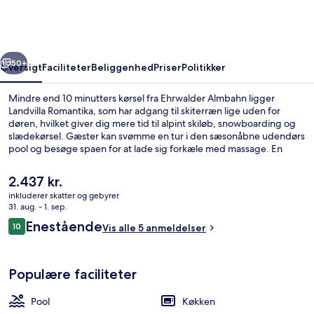
rige
Næste
50+
Oversigt
Faciliteter
Beliggenhed
Priser
Politikker
Mindre end 10 minutters kørsel fra Ehrwalder Almbahn ligger
Landvilla Romantika, som har adgang til skiterræn lige uden for
døren, hvilket giver dig mere tid til alpint skiløb, snowboarding og
slædekørsel. Gæster kan svømme en tur i den sæsonåbne udendørs
pool og besøge spaen for at lade sig forkæle med massage. En
sauna og en børnepool er andre højdepunkter, og lejlighederne har
bekvemmeligheder som køkken og sovesofa. Skiløbere vil
Den
2.437 kr.
værdsætte adgangen til skipas og skiopbevaring.
nuværende
inkluderer skatter og gebyrer
pris
31. aug. - 1. sep.
Superior-lejlighed - 3 soveværelser - 
er
Anmeldelser
Enestående
10
Vis alle 5 anmeldelser
2.437 kr.
10 ud af 10.
Populære faciliteter
Pool
Køkken