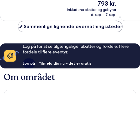
Prisen
793 kr.
10,
10,
er
Alletiders,
Eneståe
inkluderer skatter og gebyrer
793 kr.
6. sep. - 7. sep.
161
6
anmeldelser
anmelde
Sammenlign lignende overnatningssteder
Log på for at se tilgængelige rabatter og fordele. Flere
fordele til flere eventyr.
Log på
Tilmeld dig nu – det er gratis
Om området