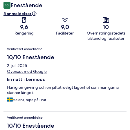
Enestående
10
5 anmeldelser
9,6
9,0
10
Rengøring
Faciliteter
Overnatningsstedets
tilstand og faciliteter
Anmeldelser
Verificeret anmeldelse
10/10 Enestående
2. jul. 2025
Oversæt med Google
En natt i Lermoos
Härlig omgivning och en jättetrevligt lägenhet som man gärna
stannar länge i.
Helena, rejse på 1 nat
Verificeret anmeldelse
10/10 Enestående