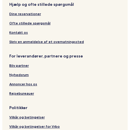
-
A
n
e
o
R
e
p
M
Hjælp og ofte stillede spørgsmål
s
r
a
o
E
n
i
o
l
e
i
s
L
b
t
t
Dine reservationer
o
a
n
e
l
z
t
p
T
r
i
Ofte stillede spørgsmål
e
y
m
c
r
o
k
Kontakt os
o
o
L
l
s
e
Skriv en anmeldelse af et overnatningssted
r
m
For leverandører, partnere og presse
o
o
Bliv partner
s
Nyhedsrum
Annoncer hos os
Rejsebureauer
Politikker
Vilkår og betingelser
Vilkår og betingelser for Vrbo