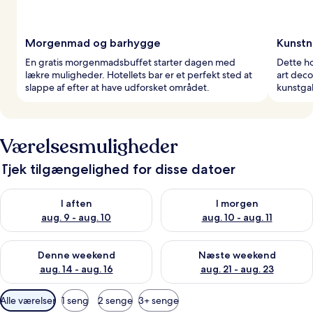
Morgenmad og barhygge
Kunstn
En gratis morgenmadsbuffet starter dagen med
Dette hot
lækre muligheder. Hotellets bar er et perfekt sted at
art deco
slappe af efter at have udforsket området.
kunstgal
Værelsesmuligheder
Tjek tilgængelighed for disse datoer
Tjek tilgængelighed for i aften aug. 9 - aug. 10
Tjek tilgængelighed for i morg
I aften
I morgen
aug. 9 - aug. 10
aug. 10 - aug. 11
Tjek tilgængelighed for denne weekend aug. 14 - aug. 16
Tjek tilgængelighed for næste
Denne weekend
Næste weekend
aug. 14 - aug. 16
aug. 21 - aug. 23
Tilgængelige
Alle værelser
1 seng
2 senge
3+ senge
filtre