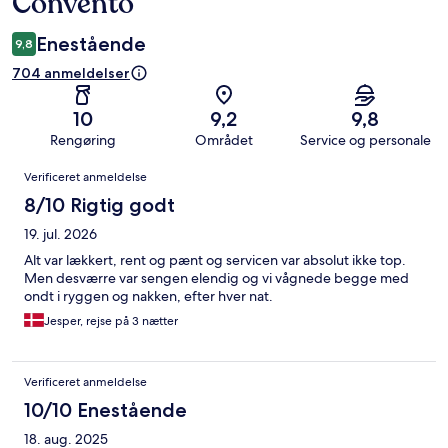
Convento
Enestående
9,8
704 anmeldelser
10
9,2
9,8
Rengøring
Området
Service og personale
Anmeldelser
Verificeret anmeldelse
8/10 Rigtig godt
19. jul. 2026
Alt var lækkert, rent og pænt og servicen var absolut ikke top.
Men desværre var sengen elendig og vi vågnede begge med
ondt i ryggen og nakken, efter hver nat.
Jesper, rejse på 3 nætter
Verificeret anmeldelse
10/10 Enestående
18. aug. 2025