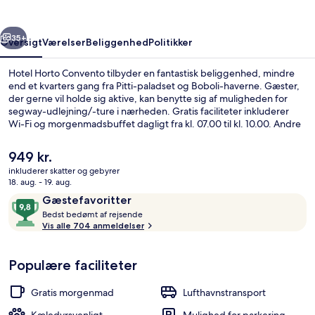
rige
Næste
35+
Oversigt
Værelser
Beliggenhed
Politikker
Hotel Horto Convento tilbyder en fantastisk beliggenhed, mindre
end et kvarters gang fra Pitti-paladset og Boboli-haverne. Gæster,
der gerne vil holde sig aktive, kan benytte sig af muligheden for
segway-udlejning/-ture i nærheden. Gratis faciliteter inkluderer
Wi-Fi og morgenmadsbuffet dagligt fra kl. 07.00 til kl. 10.00. Andre
højdepunkter på dette hotel i art deco-stil tæller en bar/lounge, en
snackbar/deli og en have. Rejsende er vilde med stedets
Den
949 kr.
hjælpsomme personale og generelle forhold. Overnatningsstedet
nuværende
inkluderer skatter og gebyrer
ligger kun en kort gåtur fra offentlig transport: Alamanni - Stazione
pris
18. aug. - 19. aug.
Santa Maria Novella Station ligger 14 minutter derfra.
Lobby
er
Anmeldelser
9,8
Gæstefavoritter
949 kr.
B
ud
Bedst bedømt af rejsende
e
Vis alle 704 anmeldelser
af
d
10,
s
Gæstefavoritter
Populære faciliteter
t
b
Gratis morgenmad
Lufthavnstransport
e
d