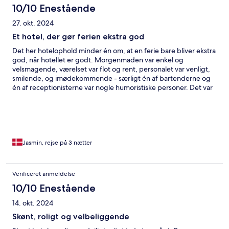
10/10 Enestående
27. okt. 2024
Et hotel, der gør ferien ekstra god
Det her hotelophold minder én om, at en ferie bare bliver ekstra
god, når hotellet er godt. Morgenmaden var enkel og
velsmagende, værelset var flot og rent, personalet var venligt,
smilende, og imødekommende - særligt én af bartenderne og
én af receptionisterne var nogle humoristiske personer. Det var
lidt interessant at bo ved siden af et kloster - det var
indretningen præg af, samtidig med at denne også var
moderne og enkel.
Jasmin, rejse på 3 nætter
Verificeret anmeldelse
10/10 Enestående
14. okt. 2024
Skønt, roligt og velbeliggende