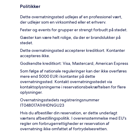
Politikker
Dette overnatningssted udlejes af en professionel vært,
der udlejer som en virksomhed eller et erhverv.
Fester og events for grupper er strengt forbudt på stedet.
Gæster kan være helt rolige, da der er brandslukker på
stedet.
Dette overnatningssted accepterer kreditkort. Kontanter
accepteres ikke.
Godkendte kreditkort: Visa, Mastercard, American Express
Som følge af nationale reguleringer kan der ikke overføres
mere end 5000 EUR i kontanter på dette
overnatningssted. Kontakt overnatningsstedet via
kontaktoplysningerne i reservationsbekræftelsen for flere
oplysninger.
Overnatningsstedets registreringsnummer
IT048017A1HHDNGU23
Hvis du afbestiller din reservation, er dette underlagt
værtens afbestillingspolitik. I overensstemmelse med EU's
regler om forbrugerrettigheder er reservation af
overnatning ikke omfattet af fortrydelsesretten.