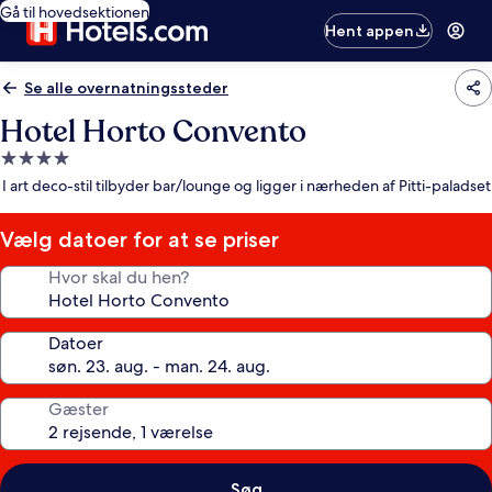
Gå til hovedsektionen
Hent appen
Se alle overnatningssteder
Hotel Horto Convento
4.0-
stjernet
I art deco-stil tilbyder bar/lounge og ligger i nærheden af Pitti-paladset
overnatningssted
Vælg datoer for at se priser
Hvor skal du hen?
Datoer
Gæster
Søg