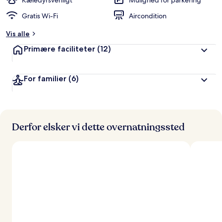
Kæledyrsvenligt
Mulighed for parkering
ø
Gratis Wi-Fi
Aircondition
m
t
Vis alle
a
Primære faciliteter
(12)
f
r
For familier
(6)
e
j
s
e
n
d
Derfor elsker vi dette overnatningssted
e