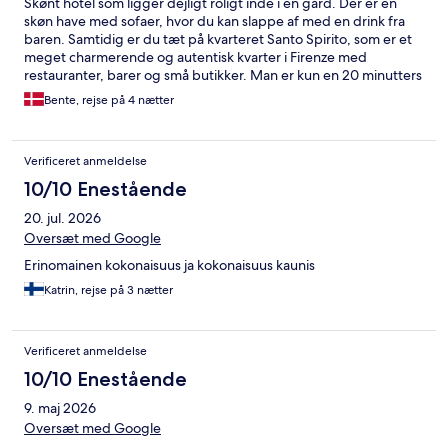
Skønt hotel som ligger dejligt roligt inde i en gård. Der er en
skøn have med sofaer, hvor du kan slappe af med en drink fra
baren. Samtidig er du tæt på kvarteret Santo Spirito, som er et
meget charmerende og autentisk kvarter i Firenze med
restauranter, barer og små butikker. Man er kun en 20 minutters
gåtur fra Ponte Vecchio. Personalet er meget flinke og
Bente, rejse på 4 nætter
hjælpsomme. Værelserne er dejlige med en god stor seng. Et
hotel der kun kan anbefales.
Verificeret anmeldelse
10/10 Enestående
20. jul. 2026
Oversæt med Google
Erinomainen kokonaisuus ja kokonaisuus kaunis
Katrin, rejse på 3 nætter
Verificeret anmeldelse
10/10 Enestående
9. maj 2026
Oversæt med Google