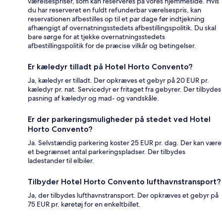
værelsespriser, som kan reserveres på vores hjemmeside. Hvis
du har reserveret en fuldt refunderbar værelsespris, kan
reservationen afbestilles op til et par dage før indtjekning
afhængigt af overnatningsstedets afbestillingspolitik. Du skal
bare sørge for at tjekke overnatningsstedets
afbestillingspolitik for de præcise vilkår og betingelser.
Er kæledyr tilladt på Hotel Horto Convento?
Ja, kæledyr er tilladt. Der opkræves et gebyr på 20 EUR pr.
kæledyr pr. nat. Servicedyr er fritaget fra gebyrer. Der tilbydes
pasning af kæledyr og mad- og vandskåle.
Er der parkeringsmuligheder på stedet ved Hotel
Horto Convento?
Ja. Selvstændig parkering koster 25 EUR pr. dag. Der kan være
et begrænset antal parkeringspladser. Der tilbydes
ladestander til elbiler.
Tilbyder Hotel Horto Convento lufthavnstransport?
Ja, der tilbydes lufthavnstransport. Der opkræves et gebyr på
75 EUR pr. køretøj for en enkeltbillet.