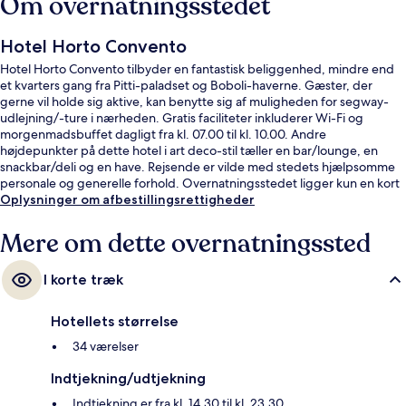
Om overnatningsstedet
Hotel Horto Convento
Hotel Horto Convento tilbyder en fantastisk beliggenhed, mindre end
et kvarters gang fra Pitti-paladset og Boboli-haverne. Gæster, der
gerne vil holde sig aktive, kan benytte sig af muligheden for segway-
udlejning/-ture i nærheden. Gratis faciliteter inkluderer Wi-Fi og
morgenmadsbuffet dagligt fra kl. 07.00 til kl. 10.00. Andre
højdepunkter på dette hotel i art deco-stil tæller en bar/lounge, en
snackbar/deli og en have. Rejsende er vilde med stedets hjælpsomme
personale og generelle forhold. Overnatningsstedet ligger kun en kort
gåtur fra offentlig transport: Alamanni - Stazione Santa Maria Novella
Oplysninger om afbestillingsrettigheder
Station ligger 14 minutter derfra.
Mere om dette overnatningssted
I korte træk
Hotellets størrelse
34 værelser
Indtjekning/udtjekning
Indtjekning er fra kl. 14.30 til kl. 23.30