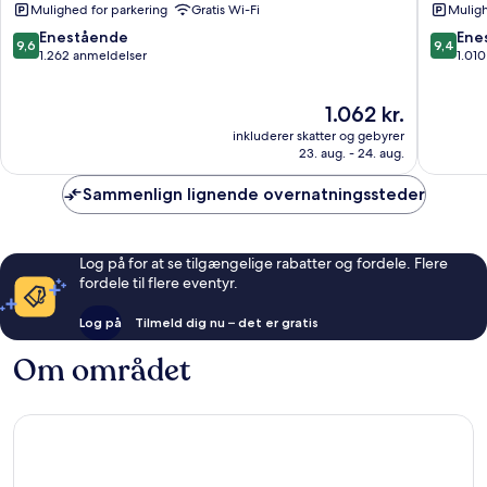
Mulighed for parkering
Gratis Wi-Fi
Muligh
Historiske
San
Centrum
Paolino
9.6
9.4
Enestående
Ene
9,6
9,4
af
Det
ud
ud
1.262 anmeldelser
1.01
Firenze
Historis
af
af
Centru
10,
10,
Prisen
1.062 kr.
af
Enestående,
Eneståe
er
Firenze
1.262
1.010
inkluderer skatter og gebyrer
1.062 kr.
anmeldelser
anmelde
23. aug. - 24. aug.
Sammenlign lignende overnatningssteder
Log på for at se tilgængelige rabatter og fordele. Flere
fordele til flere eventyr.
Log på
Tilmeld dig nu – det er gratis
Om området