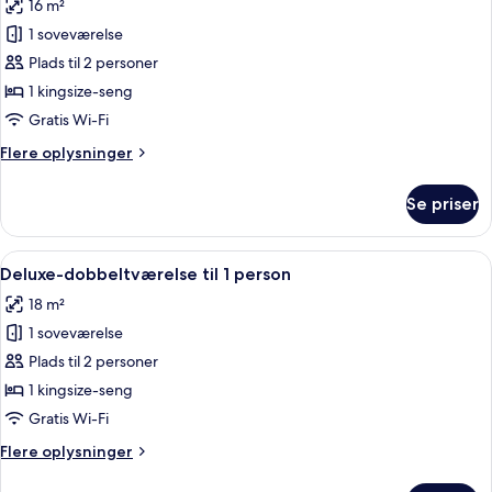
16 m²
billeder
1 soveværelse
af
Classic-
Plads til 2 personer
dobbeltværelse
1 kingsize-seng
til
Gratis Wi-Fi
1
Flere
Flere oplysninger
person
oplysninger
om
Se priser
Classic-
dobbeltværelse
til
Indlæs
Et moderne hotelværelse med en stor s
4
1
Deluxe-dobbeltværelse til 1 person
alle
person
18 m²
billeder
1 soveværelse
af
Deluxe-
Plads til 2 personer
dobbeltværelse
1 kingsize-seng
til
Gratis Wi-Fi
1
Flere
Flere oplysninger
person
oplysninger
om