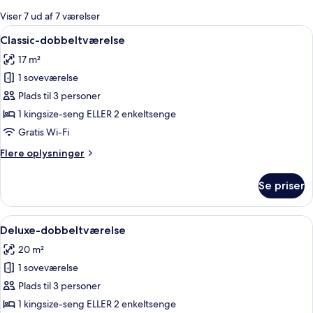
for
Viser 7 ud af 7 værelser
værelser
Indlæs
Et soveværelse med seng, skrivebord m
5
Classic-dobbeltværelse
alle
17 m²
billeder
1 soveværelse
af
Classic-
Plads til 3 personer
dobbeltværelse
1 kingsize-seng ELLER 2 enkeltsenge
Gratis Wi-Fi
Flere
Flere oplysninger
oplysninger
om
Se priser
Classic-
dobbeltværelse
Indlæs
Et moderne hotelværelse med en stor s
4
Deluxe-dobbeltværelse
alle
20 m²
billeder
1 soveværelse
af
Deluxe-
Plads til 3 personer
dobbeltværelse
1 kingsize-seng ELLER 2 enkeltsenge