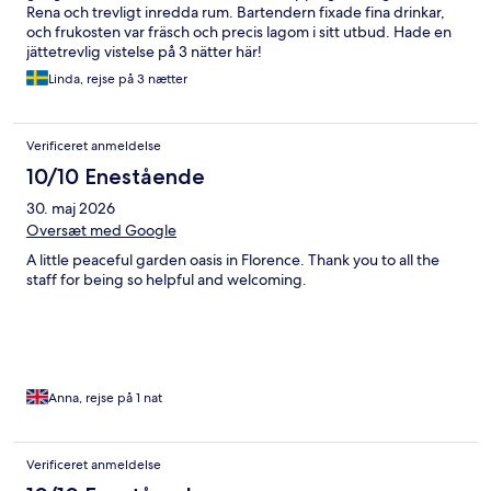
Rena och trevligt inredda rum. Bartendern fixade fina drinkar,
och frukosten var fräsch och precis lagom i sitt utbud. Hade en
jättetrevlig vistelse på 3 nätter här!
Linda, rejse på 3 nætter
Verificeret anmeldelse
10/10 Enestående
30. maj 2026
Oversæt med Google
A little peaceful garden oasis in Florence. Thank you to all the
staff for being so helpful and welcoming.
Anna, rejse på 1 nat
Verificeret anmeldelse