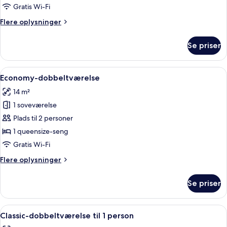
Gratis Wi-Fi
Flere
Flere oplysninger
oplysninger
om
Se priser
Deluxe-
dobbeltværelse
Indlæs
Et moderne soveværelse med en seng, 
4
Economy-dobbeltværelse
alle
14 m²
billeder
1 soveværelse
af
Economy-
Plads til 2 personer
dobbeltværelse
1 queensize-seng
Gratis Wi-Fi
Flere
Flere oplysninger
oplysninger
om
Se priser
Economy-
dobbeltværelse
Indlæs
Et soveværelse med seng, skrivebord m
5
Classic-dobbeltværelse til 1 person
alle